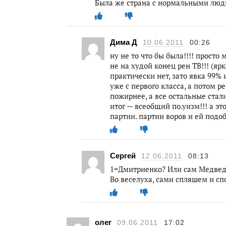
Была же страна с нормальными людь
Дима Д
10.06.2011
00:26
ну не то что бы была!!!! просто 
не на худой конец рен ТВ!!! (яр
практически нет, зато явка 99%
уже с первого класса, а потом ре
пожирнее, а все остальные стал
итог — всеобщий по.уизм!!! а эт
партии. партии воров и ей подобн
Сергей
12.06.2011
08:13
1=Дмитриенко? Или сам Медвед
Во веселуха, сами спляшем и сп
олег
09.06.2011
17:02