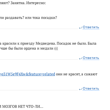
яют? Занятна. Интересно:
али раздавать? или тока посадки?
Ответить
а красили к приезду Медведева. Посадок не было. Была
чше бы были ордена и медали (((
Ответить
v=q31W5e9F4Xw&feature=related
они не красят, а сажают
Ответить
ЕМ МОЗГОВ НЕТ ЧТО-ЛИ…