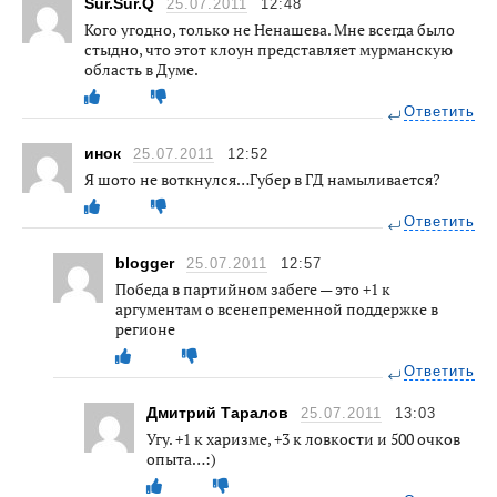
Sur.Sur.Q
25.07.2011
12:48
Кого угодно, только не Ненашева. Мне всегда было
стыдно, что этот клоун представляет мурманскую
область в Думе.
Ответить
инок
25.07.2011
12:52
Я шото не воткнулся…Губер в ГД намыливается?
Ответить
blogger
25.07.2011
12:57
Победа в партийном забеге — это +1 к
аргументам о всенепременной поддержке в
регионе
Ответить
Дмитрий Таралов
25.07.2011
13:03
Угу. +1 к харизме, +3 к ловкости и 500 очков
опыта…:)