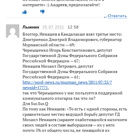
интернете» :) Андреев, предполагайте!
Ответить
Лыжник
25.07.2011
12:58
Блоггер, Ненашев в Кандалакше взял третье место:
Дмитриенко Дмитрий Владимирович, губернатор
Мурманской области — 69;
Чернышенко Игорь Константинович, депутат
Государственной Думы Федерального Собрания
Российской Федерации — 67;
Ненашев Михаил Петрович, депутат
Государственной Думы Федерального Собрания
Российской Федерации — 61;
http://nord-news.ru/murman_news/2011/07/25/?
newsid=17771
,
так что Чернышенко у нас пользуется поддержкой
коммунального олигарха так что ли?
Для Sur.Sur.Q
По тому как Ненашев: «То есть с одной стороны, есть
сравнительно честно ведущий борьбу депутат ГД
Михаил Ненашев (заранее озаботившийся наличием
своих людей в составе выборщиков — их у него
почти 5% от общего числа, не ленящийся их