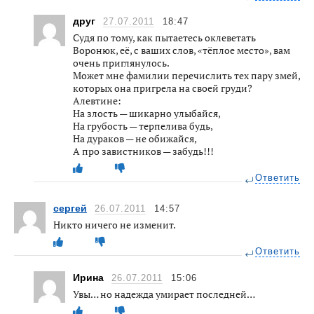
друг
27.07.2011
18:47
Судя по тому, как пытаетесь оклеветать
Воронюк, её, с ваших слов, «тёплое место», вам
очень приглянулось.
Может мне фамилии перечислить тех пару змей,
которых она пригрела на своей груди?
Алевтине:
На злость — шикарно улыбайся,
На грубость — терпелива будь,
На дураков — не обижайся,
А про завистников — забудь!!!
Ответить
сергей
26.07.2011
14:57
Никто ничего не изменит.
Ответить
Ирина
26.07.2011
15:06
Увы… но надежда умирает последней…