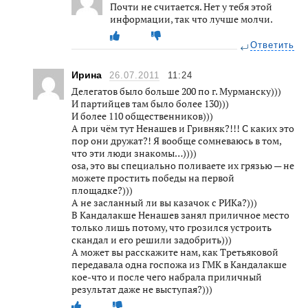
Почти не считается. Нет у тебя этой
информации, так что лучше молчи.
Ответить
Ирина
26.07.2011
11:24
Делегатов было больше 200 по г. Мурманску)))
И партийцев там было более 130)))
И более 110 общественников)))
А при чём тут Ненашев и Гривняк?!!! С каких это
пор они дружат?! Я вообще сомневаюсь в том,
что эти люди знакомы…))))
osa, это вы специально поливаете их грязью — не
можете простить победы на первой
площадке?)))
А не засланный ли вы казачок с РИКа?)))
В Кандалакше Ненашев занял приличное место
только лишь потому, что грозился устроить
скандал и его решили задобрить)))
А может вы расскажите нам, как Третьяковой
передавала одна госпожа из ГМК в Кандалакше
кое-что и после чего набрала приличный
результат даже не выступая?)))