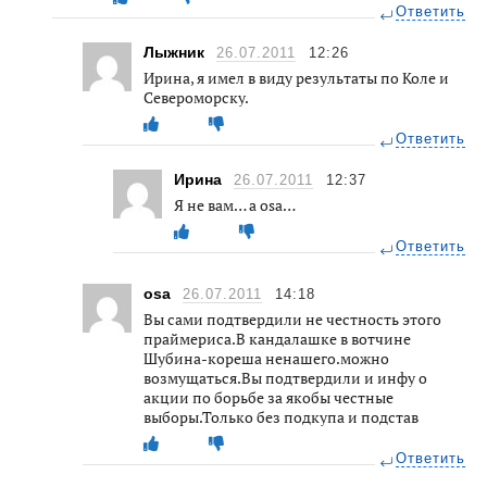
Ответить
Лыжник
26.07.2011
12:26
Ирина, я имел в виду результаты по Коле и
Североморску.
Ответить
Ирина
26.07.2011
12:37
Я не вам… а osa…
Ответить
osa
26.07.2011
14:18
Вы сами подтвердили не честность этого
праймериса.В кандалашке в вотчине
Шубина-кореша ненашего.можно
возмущаться.Вы подтвердили и инфу о
акции по борьбе за якобы честные
выборы.Только без подкупа и подстав
Ответить