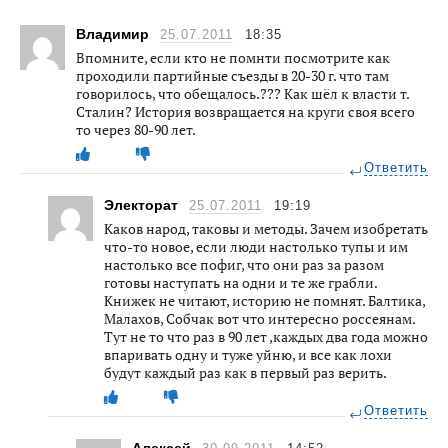
Владимир
25.07.2011
18:35
Впомните, если кто не помнти посмотрите как
проходили партийные съезды в 20-30 г. что там
говорилось, что обещалось.??? Как шёл к власти т.
Сталин? История возвращается на круги своя всего
то через 80-90 лет.
Ответить
Электорат
25.07.2011
19:19
Каков народ, таковы и методы. Зачем изобретать
что-то новое, если люди настолько тупы и им
настолько все пофиг, что они раз за разом
готовы наступать на одни и те же грабли.
Книжек не читают, историю не помнят. Балтика,
Малахов, Собчак вот что интересно россеянам.
Тут не то что раз в 90 лет ,каждых два года можно
впаривать одну и туже уйню, и все как лохи
будут каждый раз как в первый раз верить.
Ответить
Алексей