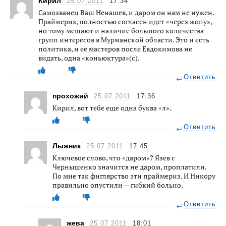
Кирил
25.07.2011
17:34
Самозванец Ваш Ненашев, и даром он нам не нужен.
Праймериз, полностью согласен идет «через жопу»,
но тому мешают и наличие большого количества
групп интересов в Мурманской области. Это и есть
политика, и ее мастеров после Евдокимова не
видать, одна «коньюктура»(с).
Ответить
прохожий
25.07.2011
17:36
Кирил, вот тебе еще одна буква «л».
Ответить
Лыжник
25.07.2011
17:45
Ключевое слово, что «даром»? Язев с
Чернышенко значится не даром, проплатили.
По мне так фиглярство эти праймериз. И Никору
правильно опустили — гибкий больно.
Ответить
жева
25.07.2011
18:01