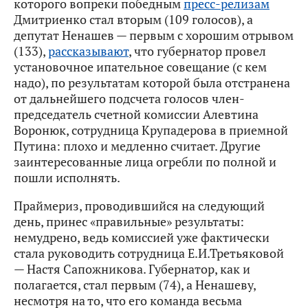
которого вопреки победным
пресс-релизам
Дмитриенко стал вторым (109 голосов), а
депутат Ненашев — первым с хорошим отрывом
(133),
рассказывают
, что губернатор провел
установочное ипательное совещание (с кем
надо), по результатам которой была отстранена
от дальнейшего подсчета голосов член-
председатель счетной комиссии Алевтина
Воронюк, сотрудница Крупадерова в приемной
Путина: плохо и медленно считает. Другие
заинтересованные лица огребли по полной и
пошли исполнять.
Праймериз, проводившийся на следующий
день, принес «правильные» результаты:
немудрено, ведь комиссией уже фактически
стала руководить сотрудница Е.И.Третьяковой
— Настя Сапожникова. Губернатор, как и
полагается, стал первым (74), а Ненашеву,
несмотря на то, что его команда весьма