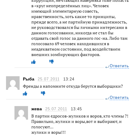
коррупции, мечтающих наверняка тоже попасть
в «круг неопределённых лиц». Человек
имеющий элементарную совесть,
нравственность, хоть какие то принципы,
прежде всего, а не партийную принадлежность,
не руководствовался бы личными интересами в
данном голосовании, никогда не стал бы
отдавать свой голос за данного гос-на. Либо там
голосовало 69 человек находившихся в
неадекватном состоянии, под воздействием
внешних зомбирующих факторов.
Ответить
Рыба
25.07.2011
13:24
Френды а напомните откуда берутся выборщики?
Ответить
жева
25.07.2011
13:45
В партии едросов-жуликов и воров, кто члены ?!
Правильно, жулики и воры,вот и выбирают, и
голосуют…
жулики и воры!!!