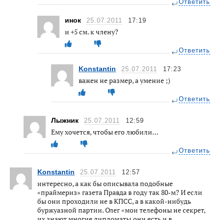
Ответить
инок
25.07.2011
17:19
и +5 см. к члену?
Ответить
Konstantin
25.07.2011
17:23
важен не размер, а умение ;)
Ответить
Лыжник
25.07.2011
12:59
Ему хочется, чтобы его любили…
Ответить
Konstantin
25.07.2011
12:57
интересно, а как бы описывала подобные
«праймериз» газета Правда в году так 80-м? И если
бы они проходили не в КПСС, а в какой-нибудь
буржуазной партии. Олег «мои телефоны не секрет,
их знают многие дипломаты,они есть и в