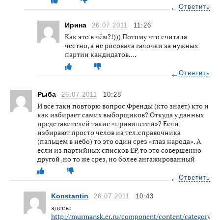
Ответить
Ирина
26.07.2011
11:26
Как это в чём?!))) Потому что считала
честно, а не рисовала галочки за нужных
партии кандидатов….
Ответить
Рыба
26.07.2011
10:28
И все таки повторю вопрос Френды (кто знает) кто и
как избирает самих выборщиков? Откуда у данных
представителей такие «привилегии»? Если
избирают просто челов из тел.справочника
(пальцем в небо) то это один срез «глаз народа». А
если из партийных списков ЕР, то это совершенно
другой ,но то же срез, но более ангажированный
Ответить
Konstantin
26.07.2011
10:43
здесь:
http://murmansk.er.ru/component/content/category/58