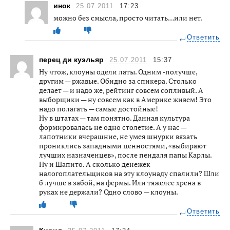
инок
25.07.2011
17:23
можно без смысла, просто читать…или нет.
Ответить
перец ди куэльяр
25.07.2011
15:37
Ну чтож, клоуны одели латы. Одним -получше,
другим — ржавые. Обидно за спикера. Столько
делает — и надо же, рейтинг совсем сопливый. А
выборщики — ну совсем как в Америке живем! Это
надо полагать — самые достойные!
Ну в штатах — там понятно. Данная культура
формировалась не одно столетие. А у нас —
лапотники вчерашние, не умея шнурки вязать
прониклись западными ценностями, «выбирают
лучших назначенцев», после пендаля папы Карлы.
Ну и Шапито. А сколько денежек
налогоплательщиков на эту клоунаду спалили? Шли
б лучше в забой, на фермы. Или тяжелее хрена в
руках не держали? Одно слово — клоуны.
Ответить