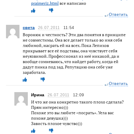
praimeriz.html
все написано
Ответить
света
26.07.2011
11:54
Воронюк и честность? Эти два понятия в принципе
не совместимы. Она все делает только во имя себя
любимой, насрать ей на всех. Пока Лепихов
прикрывает все её подставы, она чувствует себя
неуязвимой. Профессионал из неё никакой, да и
вообще сомневаюсь, что найдет работу, когда ей
дадут пинка под зад. Репутацию она себе уже
заработала.
Ответить
Ирина
26.07.2011
12:09
И что же она конкретно такого плохо сделала?
Прям интересно)))
Похоже это вы любите «посрать». Уела вас
похоже девушка)))
Зависть плохое чувство)))