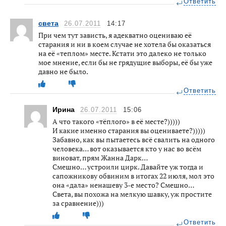
Ответить
света
26.07.2011
14:17
При чем тут зависть, я адекватно оцениваю её
старания и ни в коем случае не хотела бы оказаться
на её «теплом» месте. Кстати это далеко не только
мое мнение, если бы не грядущие выборы, её бы уже
давно не было.
Ответить
Ирина
26.07.2011
15:06
А что такого «тёплого» в её месте?)))))
И какие именно старания вы оцениваете?)))))
Забавно, как вы пытаетесь всё свалить на одного
человека… вот оказывается кто у нас во всём
виноват, прям Жанна Дарк…
Смешно… устроили цирк. Давайте уж тогда и
сапожникову обвиним в итогах 22 июля, мол это
она «дала» ненашеву 3-е место? Смешно…
Света, вы похожа на мелкую шавку, уж простите
за сравнение)))
Ответить