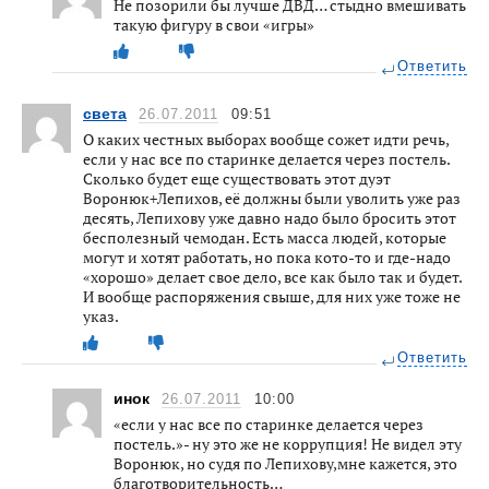
Не позорили бы лучше ДВД… стыдно вмешивать
такую фигуру в свои «игры»
Ответить
света
26.07.2011
09:51
О каких честных выборах вообще сожет идти речь,
если у нас все по старинке делается через постель.
Сколько будет еще существовать этот дуэт
Воронюк+Лепихов, её должны были уволить уже раз
десять, Лепихову уже давно надо было бросить этот
бесполезный чемодан. Есть масса людей, которые
могут и хотят работать, но пока кото-то и где-надо
«хорошо» делает свое дело, все как было так и будет.
И вообще распоряжения свыше, для них уже тоже не
указ.
Ответить
инок
26.07.2011
10:00
«если у нас все по старинке делается через
постель.»- ну это же не коррупция! Не видел эту
Воронюк, но судя по Лепихову,мне кажется, это
благотворительность…