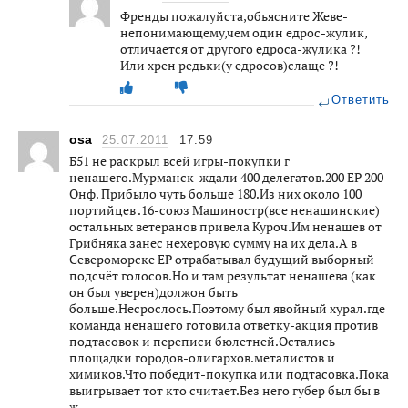
Френды пожалуйста,обьясните Жеве-
непонимающему,чем один едрос-жулик,
отличается от другого едроса-жулика ?!
Или хрен редьки(у едросов)слаще ?!
Ответить
osa
25.07.2011
17:59
Б51 не раскрыл всей игры-покупки г
ненашего.Мурманск-ждали 400 делегатов.200 ЕР 200
Онф. Прибыло чуть больше 180.Из них около 100
портийцев .16-союз Машиностр(все ненашинские)
остальных ветеранов привела Куроч.Им ненашев от
Грибняка занес нехеровую сумму на их дела.А в
Североморске ЕР отрабатывал будущий выборный
подсчёт голосов.Но и там результат ненашева (как
он был уверен)должон быть
больше.Несрослось.Поэтому был явойный хурал.где
команда ненашего готовила ответку-акция против
подтасовок и переписи бюлетней.Остались
площадки городов-олигархов.металистов и
химиков.Что победит-покупка или подтасовка.Пока
выигрывает тот кто считает.Без него губер был бы в
ж…