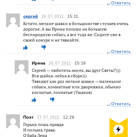
Ответить
сергей
26.07.2011
15:11
Кстати, мелкие шавки в большинстве случаев очень
дорогие. А вы Ирина похожи на большую
беспородную собаку, а все туда же. Сидите уже в
своей конуре и не тявкайте.
Ответить
Ирина
26.07.2011
15:16
Сергей — любитель мосек, вы друг Светы?)))
Вся шайка-лейка в сборе)))
Тявкают как раз мелкие шавки — маленькие
собаки, комнатные или дворняжки, обычно
косматые, лохматые (Ушаков)
Ответить
Поэт
27.07.2011
12:29
Горька лишь правда
И полынь трава.
О баба Лена