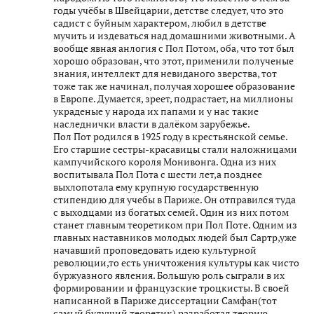
годы учёбы в Швейцарии, детстве следует, что это
садист с буйным характером, любил в детстве
мучить и издеваться над домашними животными. А
вообще явная анлогия с Пол Потом, оба, что тот был
хорошо образован, что этот, применили полученые
знания, интеллект для невиданого зверства, тот
тоже так же начинал, получая хорошее образование
в Европе. Думается, зреет, подрастает, на миллионы
украденые у народа их папами и у нас такие
наследнички власти в далёком зарубежье.
Пол Пот родился в 1925 году в крестьянской семье.
Его старшие сестры-красавицы стали наложницами
кампучийского короля Монивонга. Одна из них
воспитывала Пол Пота с шести лет,а позднее
выхлопотала ему крупную государственную
стипендию для учебы в Париже. Он отправился туда
с выходцами из богатых семей. Один из них потом
станет главным теоретиком при Пол Поте. Одним из
главных наставников молодых людей был Сартр,уже
начавший проповедовать идею культурной
революции,то есть уничтожения культуры как чисто
буржуазного явления. Большую роль сыграли в их
формировании и французские троцкисты. В своей
написанной в Париже диссертации Самфан(тот
самый будущий теоретик) разработал теорию