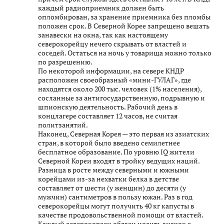
каждый радиоприемник должен быть
опломбирован, за хранение приемника без пломбы
положен срок. В Северной Корее запрещено вешать
занавески на окна, так как настоящему
северокорейцу нечего скрывать от властей и
соседей. Остаться на ночь у товарища можно только
по разрешению.
По некоторой информации, на севере КНДР
расположен своеобразный «мини-ГУЛАГ», где
находятся около 200 тыс. человек (1% населения),
сосланные за антигосударственную, подрывную и
шпионскую деятельность. Рабочий день в
концлагере составляет 12 часов, не считая
политзанятий.
Наконец, Северная Корея — это первая из азиатских
стран, в которой было введено семилетнее
бесплатное образование. По уровню IQ жители
Северной Кореи входят в тройку ведущих наций.
Разница в росте между северными и южными
корейцами из-за нехватки белка в детстве
составляет от шести (у женщин) до десяти (у
мужчин) сантиметров в пользу южан. Раз в год
северокорейцы могут получить 40 кг капусты в
качестве продовольственной помощи от властей.
Каждый северокореец обязан носить значок с