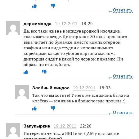
Ответить
держиморда
19.12.2011
18:29
Да, все таки жизнь в международной изоляции
сказывается везде. Диктор как в 80 годы прошлого
века читает по бумажке, вместо компьютерной
графики или вида студии с копошащимися
корейцами какая то убогая картина маслом,
дикторша сидит в какой то черной пижамке. Ни
образа ни стиля, блять!
Ответить
Злобный пиндос
19.12.2011
18:33
Так что вы хотите! У него же вся жизнь была на
колёсах — вся жизнь в бронепоезде прошла :)
Ответить
Запупыркин
19.12.2011
22:20
Интересно чё-та… а ВВП или ДАМ у нас так же
оплакивать будут?