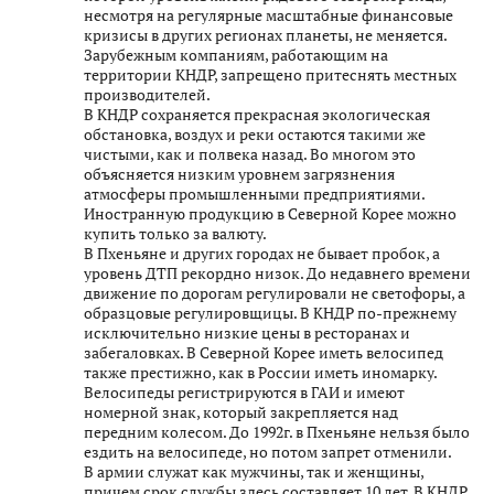
несмотря на регулярные масштабные финансовые
кризисы в других регионах планеты, не меняется.
Зарубежным компаниям, работающим на
территории КНДР, запрещено притеснять местных
производителей.
В КНДР сохраняется прекрасная экологическая
обстановка, воздух и реки остаются такими же
чистыми, как и полвека назад. Во многом это
объясняется низким уровнем загрязнения
атмосферы промышленными предприятиями.
Иностранную продукцию в Северной Корее можно
купить только за валюту.
В Пхеньяне и других городах не бывает пробок, а
уровень ДТП рекордно низок. До недавнего времени
движение по дорогам регулировали не светофоры, а
образцовые регулировщицы. В КНДР по-прежнему
исключительно низкие цены в ресторанах и
забегаловках. В Северной Корее иметь велосипед
также престижно, как в России иметь иномарку.
Велосипеды регистрируются в ГАИ и имеют
номерной знак, который закрепляется над
передним колесом. До 1992г. в Пхеньяне нельзя было
ездить на велосипеде, но потом запрет отменили.
В армии служат как мужчины, так и женщины,
причем срок службы здесь составляет 10 лет. В КНДР