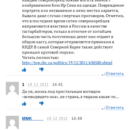
изображением Ким Ир Сена на одежде. Повреждение
портрета или неуважение к нему жестко карается,
бывали даже случаи смертных приговоров. Отметим,
что в последнее время сотни северокорейцев
направляются властями в Россию в качестве
гастарбайтеров, только в отличие от китайцев
большую часть полученных денег они отдают в
общую кассу, которая отправляется прямиком в
КНДР. В самой Северной Корее также действует
принцип круговой поруки.
Читать полностью:
http://top.rbc.ru/politics/19/12/2011/630580.shtml
Ответить
1
19.12.2011
14:41
Да уж, жизнь под пристальным взглядом
«всевидящего ока», не страна, а тюрьма какая-то…
Ответить
MMK_____
19.12.2011
14:49