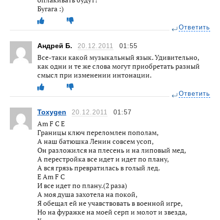
Бугага :)
Ответить
Андрей Б.
20.12.2011
01:55
Все-таки какой музыкальный язык. Удивительно,
как одни и те же слова могут приобретать разный
смысл при изменении интонации.
Ответить
Toxygen
20.12.2011
01:57
Am F C E
Границы ключ переломлен пополам,
А наш батюшка Ленин совсем усоп,
Он разложился на плесень и на липовый мед,
А перестройка все идет и идет по плану,
А вся грязь превратилась в голый лед.
E Am F С
И все идет по плану.(2 раза)
А моя душа захотела на покой,
Я обещал ей не учавствовать в военной игре,
Но на фуражке на моей серп и молот и звезда,