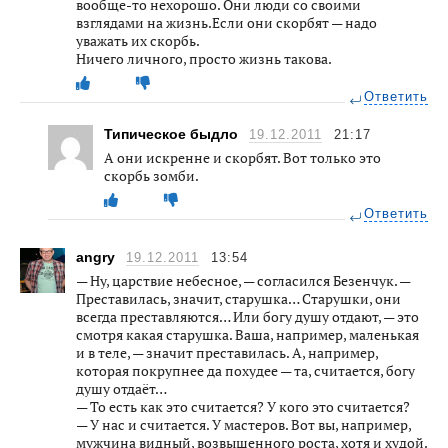
вообще-то нехорошо. Они люди со своими
взглядами на жизнь.Если они скорбят — надо
уважать их скорбь.
Ничего личного, просто жизнь такова.
Ответить
Типическое быдло
19.12.2011
21:17
А они искренне и скорбят. Вот только это
скорбь зомби.
Ответить
angry
19.12.2011
13:54
— Ну, царствие небесное, — согласился Безенчук. —
Преставилась, значит, старушка… Старушки, они
всегда преставляются… Или богу душу отдают, — это
смотря какая старушка. Ваша, например, маленькая
и в теле, — значит преставилась. А, например,
которая покрупнее да похудее — та, считается, богу
душу отдаёт…
— То есть как это считается? У кого это считается?
— У нас и считается. У мастеров. Вот вы, например,
мужчина видный, возвышенного роста, хотя и худой.