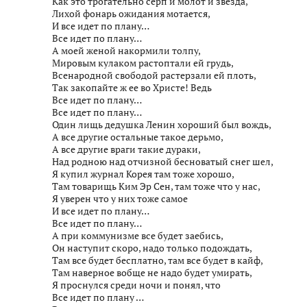
Как это трогательно серп и молот и звезда,
Лихой фонарь ожидания мотается,
И все идет по плану…
Все идет по плану…
А моей женой накормили толпу,
Мировым кулаком растоптали ей грудь,
Всенародной свободой растерзали ей плоть,
Так закопайте ж ее во Христе! Ведь
Все идет по плану…
Все идет по плану…
Один лищь дедушка Ленин хороший был вождь,
А все другие остальные такое дерьмо,
А все другие враги такие дураки,
Над родною над отчизной бесноватый снег шел,
Я купил журнал Корея там тоже хорошо,
Там товарищь Ким Эр Сен, там тоже что у нас,
Я уверен что у них тоже самое
И все идет по плану…
Все идет по плану…
А при коммунизме все будет заебись,
Он наступит скоро, надо только подождать,
Там все будет бесплатно, там все будет в кайф,
Там наверное вобще не надо будет умирать,
Я проснулся среди ночи и понял, что
Все идет по плану …