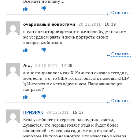
Все идет по плану …
Ответить
очарованый новостями
20.12.2011
10:39
спустя некоторое время эти же люди будут с таким
же усердием рвать и жечь портреты своих
косорылых божков
Ответить
Ага,
20.12.2011
12:39
а мне понравилось как Х. Клинтон сказала сегодня,
мол, если что, то США готовы оказать помощь КНДР
)) Интересно с чего вдруг и чем. Пару авианосцев
направят?
Ответить
ПРИЗРАК
24.12.2011
15:17
Куда уже более интересен наследник власти,
думается, что перещеголяет отца и будет более
изощрёней в массовом садизме над страной,
народом. Из того немногого, что известно о нём за