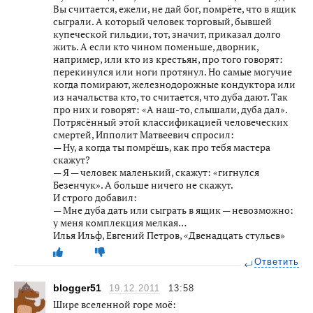
Вы считается, ежели, не дай бог, помрёте, что в ящик
сыграли. А который человек торговый, бывшей
купеческой гильдии, тот, значит, приказал долго
жить. А если кто чином поменьше, дворник,
например, или кто из крестьян, про того говорят:
перекинулся или ноги протянул. Но самые могучие
когда помирают, железнодорожные кондуктора или
из начальства кто, то считается, что дуба дают. Так
про них и говорят: «А наш-то, слышали, дуба дал».
Потрясённый этой классификацией человеческих
смертей, Ипполит Матвеевич спросил:
— Ну, а когда ты помрёшь, как про тебя мастера
скажут?
— Я — человек маленький, скажут: «гигнулся
Безенчук». А больше ничего не скажут.
И строго добавил:
— Мне дуба дать или сыграть в ящик — невозможно:
у меня комплекция мелкая…
Илья Ильф, Евгений Петров, «Двенадцать стульев»
Ответить
blogger51
19.12.2011
13:58
Шире вселенной горе моё: