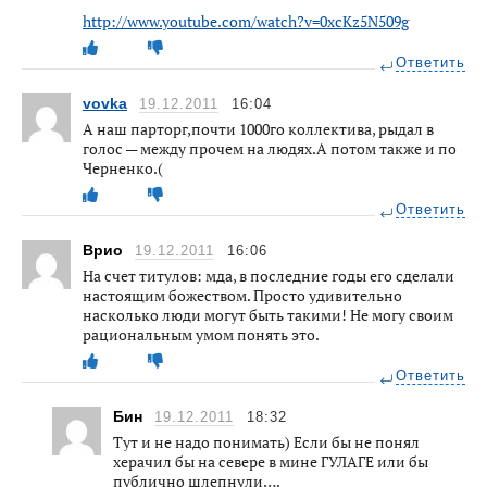
http://www.youtube.com/watch?v=0xcKz5N509g
Ответить
vovka
19.12.2011
16:04
А наш парторг,почти 1000го коллектива, рыдал в
голос — между прочем на людях.А потом также и по
Черненко.(
Ответить
Врио
19.12.2011
16:06
На счет титулов: мда, в последние годы его сделали
настоящим божеством. Просто удивительно
насколько люди могут быть такими! Не могу своим
рациональным умом понять это.
Ответить
Бин
19.12.2011
18:32
Тут и не надо понимать) Если бы не понял
херачил бы на севере в мине ГУЛАГЕ или бы
публично шлепнули….