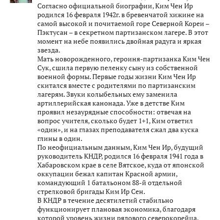
Согласно официальной биографии, Ким Чен Ир
родился 16 февраля 1942г. в бревенчатой хижине на
самой высокой и почитаемой горе Северной Кореи –
Пэктусан – в секретном партизанском лагере. В этот
момент на небе появились двойная радуга и яркая
звезда.
Мать новорожденного, героиня-партизанка Ким Чен
Сук, сшила первую пеленку сыну из собственной
военной формы. Первые годы жизни Ким Чен Ир
скитался вместе с родителями по партизанским
лагерям. Звуки колыбельных ему заменила
артиллерийская канонада. Уже в детстве Ким
проявил незаурядные способности: отвечая на
вопрос учителя, сколько будет 1+1, Ким ответил
«один», и на глазах преподавателя сжал два куска
глины в один.
По неофициальным данным, Ким Чен Ир, будущий
руководитель КНДР, родился 16 февраля 1941 года в
Хабаровском крае в селе Вятское, куда от японской
оккупации бежал капитан Красной армии,
командующий 1 батальоном 88-й отдельной
стрелковой бригады Ким Ир Сен.
В КНДР в течение десятилетий стабильно
функционирует плановая экономика, благодаря
которой уровень жизни рядового северокорейца,