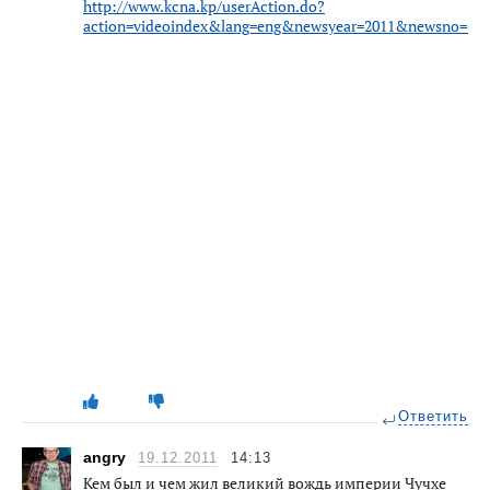
http://www.kcna.kp/userAction.do?
action=videoindex&lang=eng&newsyear=2011&newsno=128
Ответить
angry
19.12.2011
14:13
Кем был и чем жил великий вождь империи Чучхе