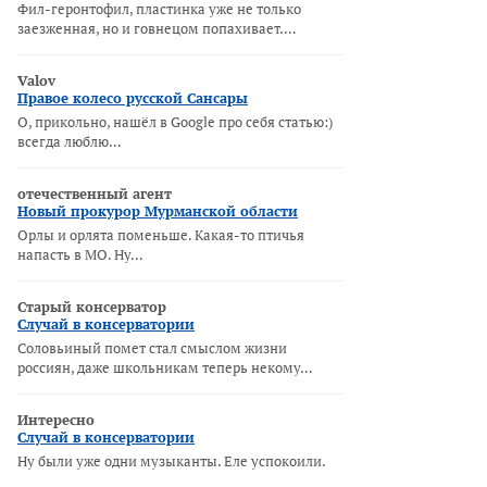
Фил-геронтофил, пластинка уже не только
заезженная, но и говнецом попахивает.…
Valov
Правое колесо русской Сансары
О, прикольно, нашёл в Google про себя статью:)
всегда люблю…
отечественный агент
Новый прокурор Мурманской области
Орлы и орлята поменьше. Какая-то птичья
напасть в МО. Ну…
Старый консерватор
Случай в консерватории
Соловьиный помет стал смыслом жизни
россиян, даже школьникам теперь некому…
Интересно
Случай в консерватории
Ну были уже одни музыканты. Еле успокоили.