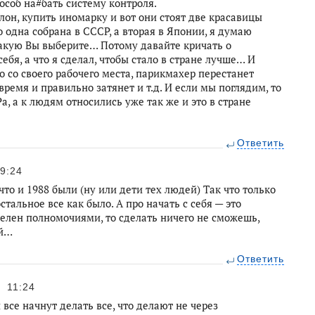
пособ на#бать систему контроля.
лон, купить иномарку и вот они стоят две красавицы
о одна собрана в СССР, а вторая в Японии, я думаю
акую Вы выберите… Потому давайте кричать о
ебя, а что я сделал, чтобы стало в стране лучше… И
 со своего рабочего места, парикмахер перестанет
время и правильно затянет и т.д. И если мы поглядим, то
а, а к людям относились уже так же и это в стране
Ответить
9:24
что и 1988 были (ну или дети тех людей) Так что только
стальное все как было. А про начать с себя — это
делен полномочиями, то сделать ничего не сможешь,
ай…
Ответить
11:24
и все начнут делать все, что делают не через