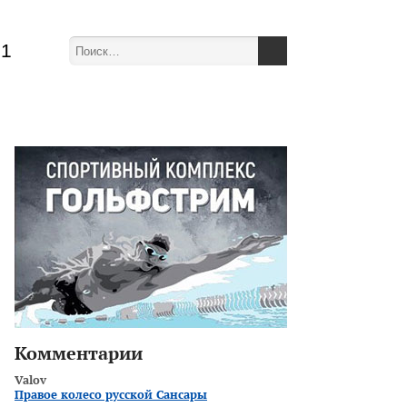
51
Комментарии
Valov
Правое колесо русской Сансары