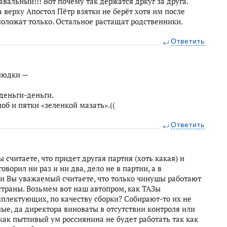
вальный!!! Вот почему так держатся дркуг за друга.
на верху Апостол Пётр взятки не берёт хотя им после
 положат только. Остальное растащат родственники.
Ответить
блюдки —
деньги-деньги.
об и пятки «зеленкой мазать».((
Ответить
 считаете, что придет другая партия (хоть какая) и
оворил ни раз и ни два, дело не в партии, а в
ли Вы уважаемый считаете, что только чинушы работают
страны. Возьмем вот наш автопром, как ТАЗы
мплектующих, по качеству сборки? Собирают-то их не
ные, да директора виноваты в отсутствии контроля или
как пытливый ум россиянина не будет работать так как