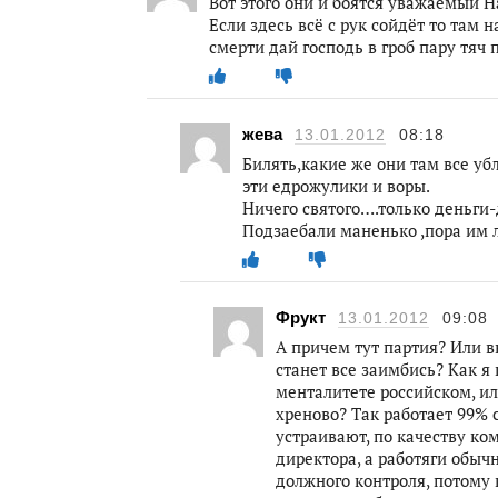
Вот этого они и боятся уважаемый На
Если здесь всё с рук сойдёт то там 
смерти дай господь в гроб пару тяч
жева
13.01.2012
08:18
Билять,какие же они там все у
эти едрожулики и воры.
Ничего святого….только деньги-
Подзаебали маненько ,пора им л
Фрукт
13.01.2012
09:08
А причем тут партия? Или вы
станет все заимбись? Как я г
менталитете российском, и
хреново? Так работает 99% 
устраивают, по качеству ко
директора, а работяги обыч
должного контроля, потому 