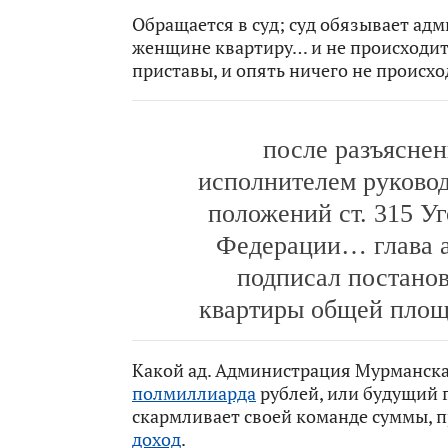
Обращается в суд; суд обязывает а
женщине квартиру… и не происходит
приставы, и опять ничего не происхо
после разъясне
исполнителем руково
положений ст. 315 У
Федерации… глава а
подписал постано
квартиры общей площ
Какой ад. Администрация Мурманска
полмиллиарда
рублей, или будущий г
скармливает своей команде суммы,
доход
.