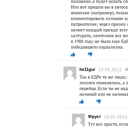
положено, а будет искать с
Или вот пришли вы в автоса
японские (например), тольк
комментировать излишне к
патриотизме, через призму с
начнет каждый прежде всего
халтурить, сантехник все во
в 1988 году не было еще ЕдР
победившего социализма.
he11gur
13.01.2012
0
Так в ЕДРе те же люди, 
лозунги поменялись, а о
перебор. Если ты не на
начинай или не начин
Фрукт
13.01.2012
Тут все просто, есл