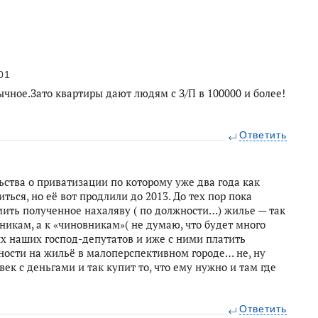
01
ное.Зато квартиры дают людям с З/П в 100000 и более!
Ответить
ьства о приватизации по которому уже два года как
ься, но её вот продлили до 2013. До тех пор пока
ть полученное нахаляву ( по должности…) жилье — так
дникам, а к «чиновникам»( не думаю, что будет много
 наших господ-депутатов и иже с ними платить
ности на жильё в малоперспективном городе… не, ну
овек с деньгами и так купит то, что ему нужно и там где
Ответить