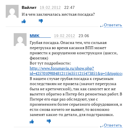
Вайлит
19.02.2012
22:47
И в чем заключалась жесткая посадка?
Ответить
MMK_____
19.02.2012
23:06
Грубая посадка. Опасна тем, что сильная
перегрузка во время касания ВПП может
привести к разрушению конструкции (шасси,
фюзеляж)
Вот тут подробности:
http://www.forumavia.ru/show.php?
id=4257010988481211563511215473851&p=1&topiccoun
В нашем случае грубая посадка к серьезным
последствиям не привела (значит перегрузка
была не кретической), так как самолет все же
вылетел обратно в Питер без ремонтных работ. В
Питере его еще раз обследуют, уже с
применением более серьезного оборудования, и
если снова ничего не выявят, то возможно
заменят какие-то детали, для подстраховки.
Ответить