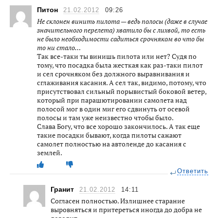
Питон
21.02.2012
09:26
Не склонен винить пилота — ведь полосы (даже в случае
значительного перелета) хватило бы с лихвой, то есть
не было необходимости садиться срочняком во что бы
то ни стало…
Так все-таки ты винишь пилота или нет? Судя по
тому, что посадка была жесткая как раз-таки пилот
и сел срочняком без должного выравнивания и
сглаживания касания. А сел так, видимо, потому, что
присутствовал сильный порывистый боковой ветер,
который при парашютировании самолета над
полосой мог в один миг его сдвинуть от осевой
полосы и там уже неизвестно чтобы было.
Слава Богу, что все хорошо закончилось. А так еще
такие посадки бывают, когда пилоты сажают
самолет полностью на автоленде до касания с
землей.
Ответить
Гранит
21.02.2012
14:11
Согласен полностью. Излишнее старание
выровняться и притереться иногда до добра не