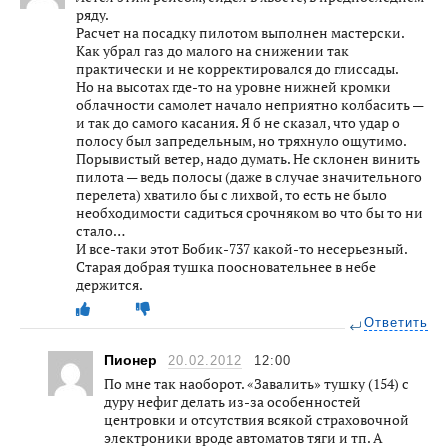
ряду.
Расчет на посадку пилотом выполнен мастерски.
Как убрал газ до малого на снижении так
практически и не корректировался до глиссады.
Но на высотах где-то на уровне нижней кромки
облачности самолет начало неприятно колбасить —
и так до самого касания. Я б не сказал, что удар о
полосу был запредельным, но тряхнуло ощутимо.
Порывистый ветер, надо думать. Не склонен винить
пилота — ведь полосы (даже в случае значительного
перелета) хватило бы с лихвой, то есть не было
необходимости садиться срочняком во что бы то ни
стало…
И все-таки этот Бобик-737 какой-то несерьезный.
Старая добрая тушка поосновательнее в небе
держится.
Ответить
Пионер
20.02.2012
12:00
По мне так наоборот. «Завалить» тушку (154) с
дуру нефиг делать из-за особенностей
центровки и отсутствия всякой страховочной
электроники вроде автоматов тяги и тп. А