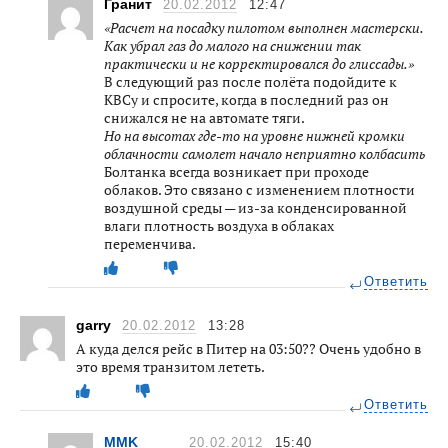
Гранит
20.02.2012
12:47
«Расчет на посадку пилотом выполнен мастерски.
Как убрал газ до малого на снижении так
практически и не корректировался до глиссады.»
В следующий раз после полёта подойдите к
КВСу и спросите, когда в последний раз он
снижался не на автомате тяги.
Но на высотах где-то на уровне нижней кромки
облачности самолет начало неприятно колбасить
Болтанка всегда возникает при проходе
облаков. Это связано с изменением плотности
воздушной среды — из-за конденсированной
влаги плотность воздуха в облаках
переменчива.
Ответить
garry
20.02.2012
13:28
А куда делся рейс в Питер на 03:50?? Очень удобно в
это время транзитом лететь.
Ответить
MMK_____
20.02.2012
15:40