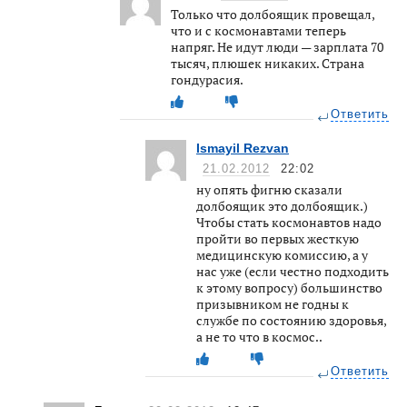
Только что долбоящик провещал,
что и с космонавтами теперь
напряг. Не идут люди — зарплата 70
тысяч, плюшек никаких. Страна
гондурасия.
Ответить
Ismayil Rezvan
21.02.2012
22:02
ну опять фигню сказали
долбоящик это долбоящик.)
Чтобы стать космонавтов надо
пройти во первых жесткую
медицинскую комиссию, а у
нас уже (если честно подходить
к этому вопросу) большинство
призывником не годны к
службе по состоянию здоровья,
а не то что в космос..
Ответить