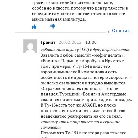
трясет в боинге действительно больше,
особенно в хвосте, потому что центр тяжести в
середине самолета и соответственно в хвосте
максимальная амплитуда.
Ответить
Гранит
20.02.2012
13:06
««Завалить» тушку (154) с дуру нефиг делать»
Завалить любой самолёт «нефиг делать».
«Боинг» в Перми и «Аэробус» в Иркутске
тому примеры. У Ту-154 в виду его
аэродинамической компоновки есть
особенность не прощать потерю скорости —
он легко сваливается и трудно выводится.
«Страховочная электроника» — это не
панацея. Турецкий «Боинг» в Амстердаме
свалился на автомате при заходе на посадку.
В Ту-154 есть тот же АУАСП, но плохо
подготовленные пилоты имеют свойство
неадекватно реагировать на его сигнал.
«потому что центр тяжести в середине
самолета»
Потому что Ту-154 в полтора раза тяжелее