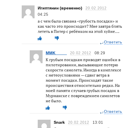
Игиптянин (временно)
20.02.2012
04:25
а с чем была связана «грубость посадки» и
как часто это происходит? Мне завтра блять
лететь в Питер с ребёнком на этой хуйне….
Ответить
MMK_____
20.02.2012
08:29
К грубым посадкам приводят ошибки в
пилотировании, вызывающие потерю
скорости самолета. Иногда в комплексе
с метеоусловиями — сдвиг ветра в
момент посадки. Происходят такие
происшествия относительно редко. На
моей памяти случаев грубых посадок в
Мурманске с повреждением самолетов
не было.
Ответить
Snark
20.02.2012
13:01