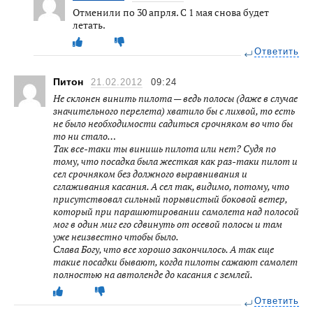
Отменили по 30 апрля. С 1 мая снова будет
летать.
Ответить
Питон
21.02.2012
09:24
Не склонен винить пилота — ведь полосы (даже в случае
значительного перелета) хватило бы с лихвой, то есть
не было необходимости садиться срочняком во что бы
то ни стало…
Так все-таки ты винишь пилота или нет? Судя по
тому, что посадка была жесткая как раз-таки пилот и
сел срочняком без должного выравнивания и
сглаживания касания. А сел так, видимо, потому, что
присутствовал сильный порывистый боковой ветер,
который при парашютировании самолета над полосой
мог в один миг его сдвинуть от осевой полосы и там
уже неизвестно чтобы было.
Слава Богу, что все хорошо закончилось. А так еще
такие посадки бывают, когда пилоты сажают самолет
полностью на автоленде до касания с землей.
Ответить