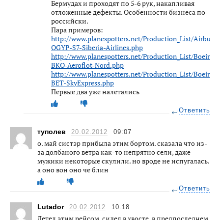
Бермудах и проходят по 5-6 рук, накапливая
отложенные дефекты. Особенности бизнеса по-
российски.
Пара примеров:
http://www.planespotters.net/Production_List/Airbus/
OGYP-S7-Siberia-Airlines.php
http://www.planespotters.net/Production_List/Boeing/
BKO-Aeroflot-Nord.php
http://www.planespotters.net/Production_List/Boeing/
BET-SkyExpress.php
Первые два уже налетались
Ответить
туполев
20.02.2012
09:07
о. май систэр прибыла этим бортом. сказала что из-
за долбаного ветра как-то непрятно сели, даже
мужики некоторые скулили. но вроде не испугалась.
а оно вон оно че блин
Ответить
Lutador
20.02.2012
10:18
Летел этим рейсом, сидел в хвосте, в предпоследнем