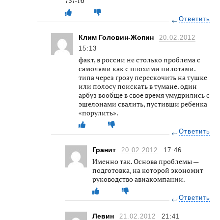
737-го
Ответить
Клим Головин-Жопин
20.02.2012
15:13
факт, в россии не столько проблема с
самолями как с плохими пилотами.
типа через грозу перескочить на тушке
или полосу поискать в тумане. один
арбуз вообще в свое время умудрились с
эшелонами свалить, пустивши ребенка
«порулить».
Ответить
Гранит
20.02.2012
17:46
Именно так. Основа проблемы —
подготовка, на которой экономит
руководство авиакомпании.
Ответить
Левин
21.02.2012
21:41