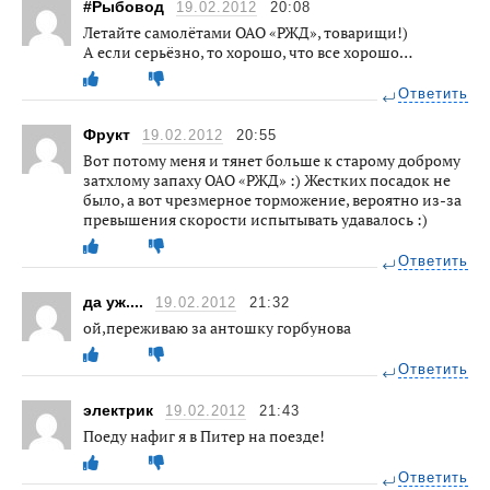
#Рыбовод
19.02.2012
20:08
Летайте самолётами ОАО «РЖД», товарищи!)
А если серьёзно, то хорошо, что все хорошо…
Ответить
Фрукт
19.02.2012
20:55
Вот потому меня и тянет больше к старому доброму
затхлому запаху ОАО «РЖД» :) Жестких посадок не
было, а вот чрезмерное торможение, вероятно из-за
превышения скорости испытывать удавалось :)
Ответить
да уж....
19.02.2012
21:32
ой,переживаю за антошку горбунова
Ответить
электрик
19.02.2012
21:43
Поеду нафиг я в Питер на поезде!
Ответить