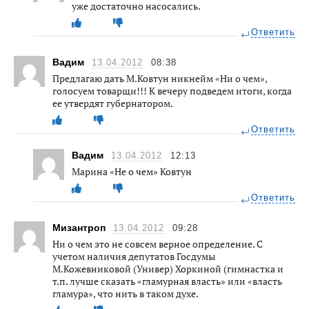
уже достаточно насосались.
Ответить
Вадим
13.04.2012
08:38
Предлагаю дать М.Ковтун никнейм «Ни о чем»,
голосуем товарщи!!! К вечеру подведем итоги, когда
ее утвердят губернатором.
Ответить
Вадим
13.04.2012
12:13
Марина «Не о чем» Ковтун
Ответить
Мизантроп
13.04.2012
09:28
Ни о чем это не совсем верное определение. С
учетом наличия депутатов Госдумы
М.Кожевниковой (Универ) Хоркиной (гимнастка и
т.п. лучше сказать «гламурная власть» или «власть
гламура», что нить в таком духе.