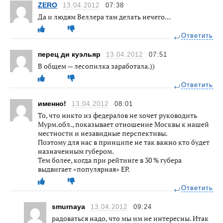
ZERO
13.04.2012
07:38
Да и людям Веллера там делать нечего…
Ответить
перец ди куэльяр
13.04.2012
07:51
В общем — лесопилка заработала.))
Ответить
именно!
13.04.2012
08:01
То, что никто из федералов не хочет руководить
Мурм.обл., показывает отношение Москвы к нашей
местности и незавидные перспективы.
Поэтому для нас в принципе не так важно кто будет
назначенным губером.
Тем более, когда при рейтинге в 30 % губера
выдвигает «популярная» ЕР.
Ответить
smurnaya
13.04.2012
09:24
радоваться надо, что мы им не интересны. Итак