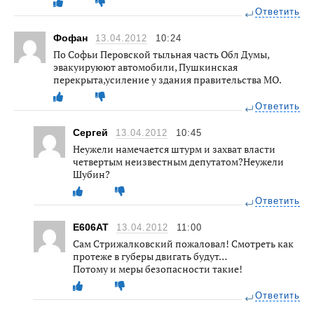
Ответить
Фофан
13.04.2012
10:24
По Софьи Перовской тыльная часть Обл Думы,
эвакуируюют автомобили, Пушкинская
перекрыта,усиление у здания правительства МО.
Ответить
Сергей
13.04.2012
10:45
Неужели намечается штурм и захват власти
четвертым неизвестным депутатом?Неужели
Шубин?
Ответить
E606AT
13.04.2012
11:00
Сам Стрижалковский пожаловал! Смотреть как
протеже в губеры двигать будут…
Потому и меры безопасности такие!
Ответить