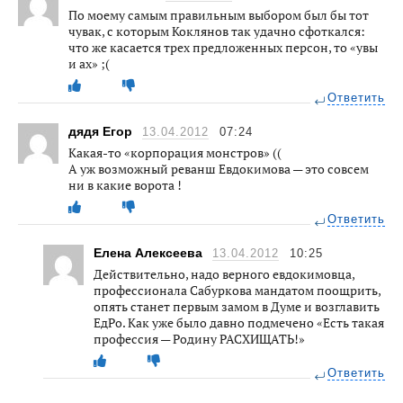
По моему самым правильным выбором был бы тот
чувак, с которым Коклянов так удачно сфоткался:
что же касается трех предложенных персон, то «увы
и ах» ;(
Ответить
дядя Егор
13.04.2012
07:24
Какая-то «корпорация монстров» ((
А уж возможный реванш Евдокимова — это совсем
ни в какие ворота !
Ответить
Елена Алексеева
13.04.2012
10:25
Действительно, надо верного евдокимовца,
профессионала Сабуркова мандатом поощрить,
опять станет первым замом в Думе и возглавить
ЕдРо. Как уже было давно подмечено «Есть такая
профессия — Родину РАСХИЩАТЬ!»
Ответить