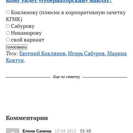
Коклянову (плюсик в корпоративную зачетку
КГМК)
Сабурову
Никанорову
свой вариант
Теги:
Евгений Коклянов
,
Игорь Сабуров
,
Марина
Ковтун
.
Еще по сюжету
Комментарии
Елена Санина
13.04.2012
05:48