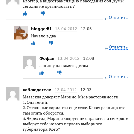
Блоггер, а видеотрансляцию с заседания обл.Думы
сегодня не организовать ?
Ответить
blogger51
13.04.2012
12:05
Начало в два
Ответить
Фофан
13.04.2012
12:08
запишу на память детям
Ответить
наблюдатели
13.04.2012
12:03
Мааасква доверяет Марине. Мы в растерянности.
1. Она гений.
2. Остальные варианты еще хуже. Какая разница кто
там опять обосрется.
3. Через год, Марина «вдруг» не справится и северяне
выберут себе нового первого выборного
губернатора. Кого?