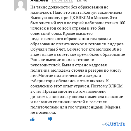
14.04.2012
20:40
На такие должности без образования не
назначают. Надо это знать. Ковтун заканчивала
Высшую школу при ЦК ВЛКСМ в Москве. Это
был элитный вуз в который набирали только 100
человек в год со всей страны и это был
советский союз. Кроме высшего
педагогического образования там давали
образование политическое и готовили лидеров.
Обучали там 5 лет. Сейчас тот кто моложе 30 не
знает какое в советское время было образование
Раньше высшие школы готовили
руководителей. Была в стране кадровая
политика, молодежь стояла в резерве по многу
лет. Многие политические лидеры и
губернаторы обучались в этих школах. К
сожалению этот опыт утрачен. Поэтому ВЛКСМ
в счет. Правда многие потом поменяли
дипломы, поскольку школа поменяла название
и названия специальностей и все стали
политологами или гос управленцами. Марина
не поменяла.
Ответить