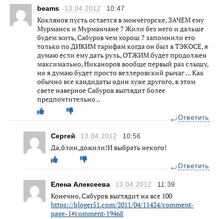
beams
13.04.2012
10:47
Коклянов пусть остается в мончегорске, ЗАЧЕМ ему
Мурманск и Мурманчане ? Жили без него и дальше
будем жить, Сабуров чем хорош ? запомнили его
только по ДИКИМ тарифам когда он был в ТЭКОСЕ, я
думаю если ему дать руль, ОТЖИМ будет продолжен
максимально, Никаноров вообще первый раз слышу,
но я думаю будет просто веллеровский рычаг … Как
обычно все кандидаты один хуже другого, в этом
свете наверное Сабуров выглядит более
предпочтительно ..
Ответить
Сергей
13.04.2012
10:56
Да,блин,дожили!И выбрать некого!
Ответить
Елена Алексеева
13.04.2012
11:39
Конечно, Сабуров выглядит на все 100
https://bloger51.com/2011/04/11424/comment-
page-1#comment-19468