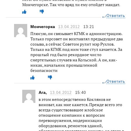
Мончегорске. Так что вряд ли ему отойдет мандат.
Ответить
Мончегорка
13.04.2012
13:21
Плюсую, он связывает КГМК и администрацию.
Только горсовет он возглавлял предыдущие два
созыва, а сейчас Советом рулит мэр Рухлов.
Только на КГМК под ним тоже стул качается. За
прошлый год было рекордное число
смертельных случаев на Кольской. А он, как-
никак, начальник промышленной
безопасности
Ответить
Ага,
13.04.2012
15:40
в этом непосредственно Коклянов не
виноват, как мне кажется. Прежде всего это
всегда существовавшее жлобское
отношение компании к вопросам
перевооружения, модернизации
оборудования, ремонтов зданий,
обеспечения средствами защиты, из этого в