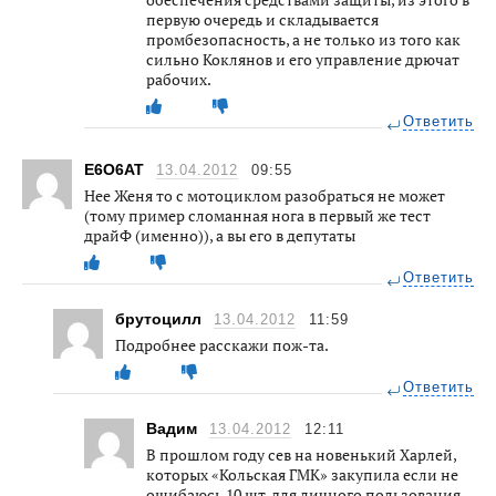
первую очередь и складывается
промбезопасность, а не только из того как
сильно Коклянов и его управление дрючат
рабочих.
Ответить
E6O6AT
13.04.2012
09:55
Нее Женя то с мотоциклом разобраться не может
(тому пример сломанная нога в первый же тест
драйФ (именно)), а вы его в депутаты
Ответить
брутоцилл
13.04.2012
11:59
Подробнее расскажи пож-та.
Ответить
Вадим
13.04.2012
12:11
В прошлом году сев на новенький Харлей,
которых «Кольская ГМК» закупила если не
ошибаюсь 10 шт. для личного пользования,