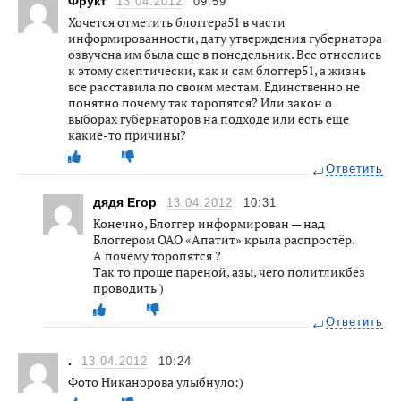
Фрукт
13.04.2012
09:59
Хочется отметить блоггера51 в части
информированности, дату утверждения губернатора
озвучена им была еще в понедельник. Все отнеслись
к этому скептически, как и сам блоггер51, а жизнь
все расставила по своим местам. Единственно не
понятно почему так торопятся? Или закон о
выборах губернаторов на подходе или есть еще
какие-то причины?
Ответить
дядя Егор
13.04.2012
10:31
Конечно, Блоггер информирован — над
Блоггером ОАО «Апатит» крыла распростёр.
А почему торопятся ?
Так то проще пареной, азы, чего политликбез
проводить )
Ответить
.
13.04.2012
10:24
Фото Никанорова улыбнуло:)