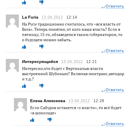
Ответить
La Furia
13.04.2012
12:14
На Руси традиционно считалось, что «вся власть от
Бога». Теперь понятно, от кого наша власть? Если в
пятницу, 13-го, обзаведемся таким губернатором, то
о будущем можно забыть.
Ответить
Интересующийся
13.04.2012
12:21
Интересно,что будет с Вертикалью власти
выстроенной Шубиным? Включая минтранс,автодор
и т.д.?
Ответить
Елена Алексеева
13.04.2012
12:28
Если Сабуров останется «у власти», то всё будет
«в шоколаде»
Ответить