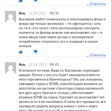
Ответить
Ага,
13.04.2012
09:32
Коклянов любит помелькать и попозировать везде и
всюду где только возможно — то сфоткается с кем-
то, то в «кто хочет стать миллионером» поиграть
пытается, то фонды всякие там возглавляет, это — я
имею ввиду тщеславие да еще и неумеренное
потребление спиртного, его и подведет в конце
концов.
Ответить
Ага,
13.04.2012
09:43
И немного по теме. Вряд ли Коклянову перепадет
мандат. Потом у что кто будет заниматься вместо
него горсоветом в Мончегорске? Он, как пуповина,
связывает город и КГМК, имея большое влияние на
депутатов, на частные структуры (город маленький,
все друг другу братья и соседи), обеспечивает
влияние КГМК на город. Горсовет он возглавляет лет
десять если я не ошибаюсь. К нему все привыкли, все
привыкли решать вопросы имено с ним и через
него. Он нужен кольской и нужен именно в