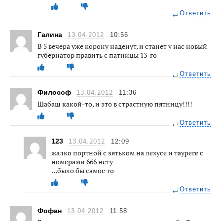
Ответить
Галина
13.04.2012
10:56
В 5 вечера уже корону наденут, и станет у нас новый
губернатор править с патницы 13-го
Ответить
Философ
13.04.2012
11:36
Шабаш какой-то, и это в страстную пятницу!!!!
Ответить
123
13.04.2012
12:09
жалко портной с зятьком на лехусе и тауреге с
номерами 666 нету
…было бы самое то
Ответить
Фофан
13.04.2012
11:58