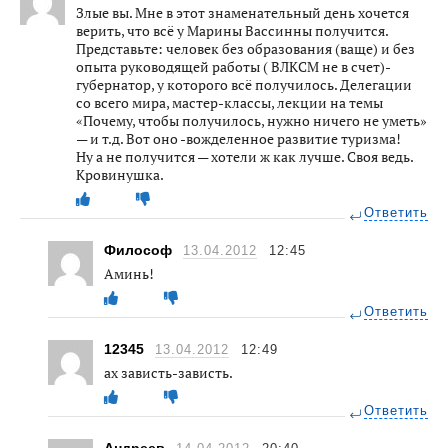
Злые вы. Мне в этот знаменательный день хочется
верить, что всё у Марины Вассинны получится.
Представьте: человек без образования (ваще) и без
опыта руководящей работы ( ВЛКСМ не в счет)-
губернатор, у которого всё получилось. Делегации
со всего мира, мастер-классы, лекции на темы
«Почему, чтобы получилось, нужно ничего не уметь»
— и т.д. Вот оно -вожделенное развитие туризма!
Ну а не получится — хотели ж как лучше. Своя ведь.
Кровинушка.
Ответить
Философ
13.04.2012
12:45
Аминь!
Ответить
12345
13.04.2012
12:49
ах зависть-зависть.
Ответить
Андреев