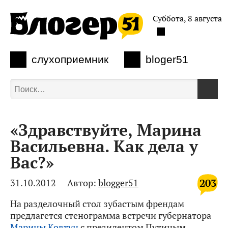
Суббота, 8 августа
слухоприемник
bloger51
«Здравствуйте, Марина
Васильевна. Как дела у
Вас?»
203
31.10.2012
Автор:
blogger51
На разделочный стол зубастым френдам
предлагется стенограмма встречи губернатора
Марины Ковтун
с президентом Путиным