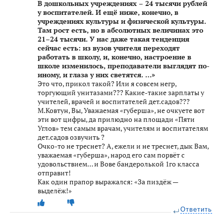
В дошкольных учреждениях – 24 тысячи рублей
у воспитателей. И ещё ниже, конечно, в
учреждениях культуры и физической культуры.
Там рост есть, но в абсолютных величинах это
21–24 тысячи. У нас даже такая тенденция
сейчас есть: из вузов учителя переходят
работать в школу, и, конечно, настроение в
школе изменилось, преподаватели выглядят по-
иному, и глаза у них светятся. …»
Это что, прикол такой? Или я совсем негр,
торгующий унитазами??? Какие-такие зарплаты у
учителей, врачей и воспитателей дет.садов???
М.Ковтун, Вы, Уважаемая «губерша», не очкуете вот
эти вот цифры, да прилюдно на площади «Пяти
Углов» тем самым врачам, учителям и воспитателям
дет.садов озвучить ?
Очко-то не треснет? А, ежели и не треснет, дык Вам,
уважаемая «губерша», народ его сам порвёт с
удовольствием… и Вове бандеролькой 1го класса
отправит!
Как один прапор выражался: «За пиздёж —
выделёж!»
Ответить