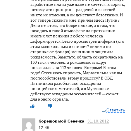
заработные платы уже даже не хочется говорить,
потому что принцип — разделяй и властвуй
никто не отменял, а он действует безотказно. И
вот теперь скажите мне, причем здесь Путин?
Дело не в том, что бояре плохие, а в том, что
находясь в такой атмосфере на протяжении
многих лет психика любого человека
деформируется. Бегло просмотрев циферки (кто
этим малохольным их пишет? видимо по-
старинке от фонаря) меня лично зацепила
рождаемость. Заметьте, область сократилась на
130 тысяч человек, а рождаемость вдруг
повысилась на 112 человек. Впервые! В этом
году! Стесняюсь спросить, Марвасильна как вы
поспособствовали этому процессу? В ОВД
Пятницком разоблачают эскадроны
полицейских-мстителей, а в Мурманске
действуют эскадроны осеменителей — сюжет
для нового сериала.
Ответить
Корешок мой Сенечка
31.10.2012
12:46