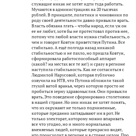
служащие никак не хотят идти туда работать.
Мучаются в администрациях на 20 тысячах
рублей. В принципе, политики и чиновники по
роду своей деятельности давно привыкли врать.
Власть обязана лгать – чтобы народ, если уж он
ее не любит, хотя бы не протестовал против нее,
потому что любой власти нужна стабильность, о
чем и говорит Ковтун приветствуя Путина. Все
стабильно. А ещё полгода назад никакой
стабильностью и не пахло, но пришла Ковтун,
сформировала работоспособный аппарат
(какой? на местах все те же!) и сразу в регионе
наступила стабильность. Как не согласиться с
Людмилой Нарусовой, которая публично
озвучила на НТВ, что Путина обложили такой
глухой ватой вранья, через которую просто не
пробиться зерну здравомыслия. Они привыкли
врать, Это поведение сформировано столетиями
в нашей стране. Но они никак не хотят понять,
что их окружают не только подчиненные,
которые преданно заглядывают им в рот. Не
только электорат, которому можно впаривать
все что угодно, но и много нормальных
вменяемых людей, которые прекрасно видят,
что происходит в регионе и в стране целом. Про