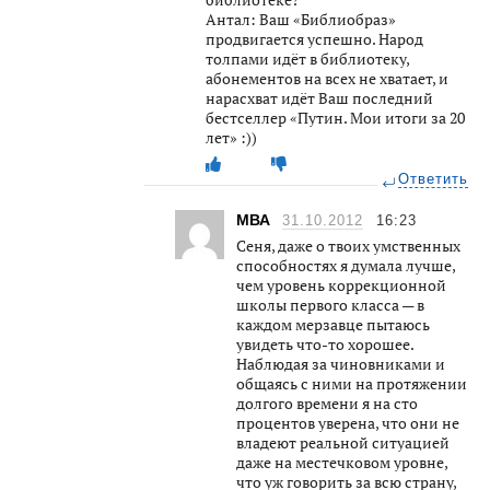
Антал: Ваш «Библиобраз»
продвигается успешно. Народ
толпами идёт в библиотеку,
абонементов на всех не хватает, и
нарасхват идёт Ваш последний
бестселлер «Путин. Мои итоги за 20
лет» :))
Ответить
МВА
31.10.2012
16:23
Сеня, даже о твоих умственных
способностях я думала лучше,
чем уровень коррекционной
школы первого класса — в
каждом мерзавце пытаюсь
увидеть что-то хорошее.
Наблюдая за чиновниками и
общаясь с ними на протяжении
долгого времени я на сто
процентов уверена, что они не
владеют реальной ситуацией
даже на местечковом уровне,
что уж говорить за всю страну,