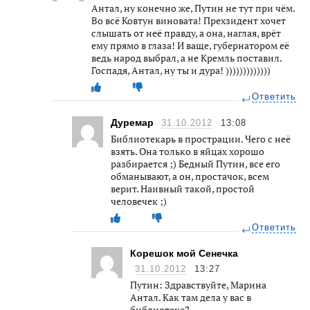
Антал, ну конечно же, Путин не тут при чём.
Во всё Ковтун виновата! Прехзидент хочет
слышать от неё правду, а она, наглая, врёт
ему прямо в глаза! И ваще, губернатором её
ведь народ выбрал, а не Кремль поставил.
Госпадя, Антал, ну ты и дура! )))))))))))))
Ответить
Дуремар
31.10.2012
13:08
Библиотекарь в прострации. Чего с неё
взять. Она только в яйцах хорошо
разбирается ;) Бедный Путин, все его
обманывают, а он, простачок, всем
верит. Наивный такой, простой
человечек ;)
Ответить
Корешок мой Сенечка
31.10.2012
13:27
Путин: Здравствуйте, Марина
Антал. Как там дела у вас в
библиотеке?