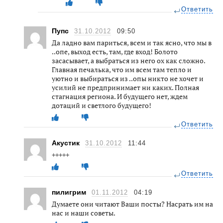
Ответить
Пупс
31.10.2012
09:50
Да ладно вам париться, всем и так ясно, что мы в
..опе, выход есть, там, где вход! Болото
засасывает, а выбраться из него ох как сложно.
Главная печалька, что им всем там тепло и
уютно и выбираться из ..опы никто не хочет и
усилий не предпринимает ни каких. Полная
стагнация региона. И будущего нет, ждем
дотаций и светлого будущего!
Ответить
Акустик
31.10.2012
11:44
+++++
Ответить
пилигрим
01.11.2012
04:19
Думаете они читают Ваши посты? Насрать им на
нас и наши советы.