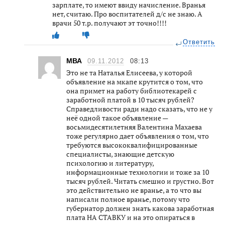
зарплате, то имеют ввиду начисление. Вранья
нет, считаю. Про воспитателей д/c не знаю. А
врачи 50 т.р. получают эт точно!!!!
Ответить
МВА
09.11.2012
08:13
Это не та Наталья Елисеева, у которой
объявление на мкапе крутится о том, что
она примет на работу библиотекарей с
заработной платой в 10 тысяч рублей?
Справедливости ради надо сказать, что не у
неё одной такое объявление —
восьмидесятилетняя Валентина Махаева
тоже регулярно дает объявления о том, что
требуются высококвалифицированные
специалисты, знающие детскую
психологию и литературу,
информационные технологии и тоже за 10
тысяч рублей. Читать смешно и грустно. Вот
это действительно не вранье, а то что вы
написали полное вранье, потому что
губернатор должен знать какова заработная
плата НА СТАВКУ и на это опираться в