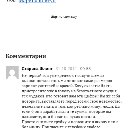
Теги:
Марина Ковтун
.
Еще по сюжету
Комментарии
Старина Флинт
31.10.2012
00:53
Не первый год уже хренею от озвучиваемых
высокопоставленными чиновниками размеров
зарплат учителей и врачей. Хочу сказать: блять,
пристрелите уже в голову из безоткатного орудия
тех мудаков, кто готовит вам эти цифры! Вы же себя
позорите, выставляете перед всеми свое невежество,
нежелание знать о том, как реально живут люди. Да
если б они зарабатывали те суммы, которые вы
называете, они бы вас на руках носили!
Просто снимите трубку и позвоните в школу или в
больницу. Пригласите к телефону любого