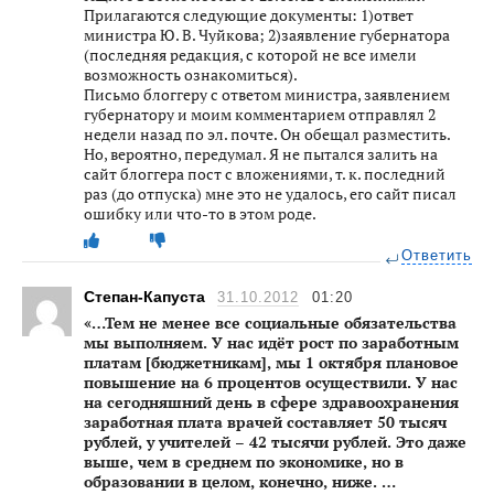
Прилагаются следующие документы: 1)ответ
министра Ю. В. Чуйкова; 2)заявление губернатора
(последняя редакция, с которой не все имели
возможность ознакомиться).
Письмо блоггеру с ответом министра, заявлением
губернатору и моим комментарием отправлял 2
недели назад по эл. почте. Он обещал разместить.
Но, вероятно, передумал. Я не пытался залить на
сайт блоггера пост с вложениями, т. к. последний
раз (до отпуска) мне это не удалось, его сайт писал
ошибку или что-то в этом роде.
Ответить
Степан-Капуста
31.10.2012
01:20
«…Тем не менее все социальные обязательства
мы выполняем. У нас идёт рост по заработным
платам [бюджетникам], мы 1 октября плановое
повышение на 6 процентов осуществили. У нас
на сегодняшний день в сфере здравоохранения
заработная плата врачей составляет 50 тысяч
рублей, у учителей – 42 тысячи рублей. Это даже
выше, чем в среднем по экономике, но в
образовании в целом, конечно, ниже. …