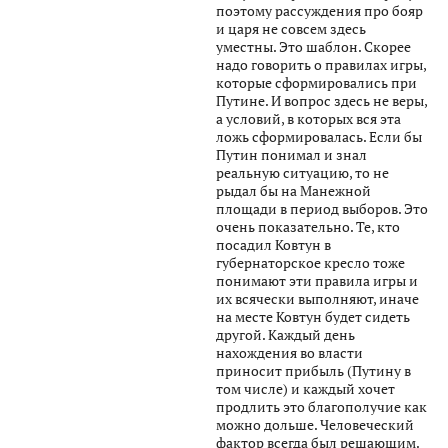
поэтому рассуждения про бояр
и царя не совсем здесь
уместны. Это шаблон. Скорее
надо говорить о правилах игры,
которые сформировались при
Путине. И вопрос здесь не веры,
а условий, в которых вся эта
ложь сформировалась. Если бы
Путин понимал и знал
реальную ситуацию, то не
рыдал бы на Манежной
площади в период выборов. Это
очень показательно. Те, кто
посадил Ковтун в
губернаторское кресло тоже
понимают эти правила игры и
их всячески выполняют, иначе
на месте Ковтун будет сидеть
другой. Каждый день
нахождения во власти
приносит прибыль (Путину в
том числе) и каждый хочет
продлить это благополучие как
можно дольше. Человеческий
фактор всегда был решающим.