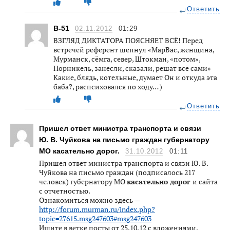
Ответить
В-51
02.11.2012
01:29
ВЗГЛЯД ДИКТАТОРА ПОЯСНЯЕТ ВСЁ! Перед
встречей референт шепнул «МарВас, женщина,
Мурманск, сёмга, север, Штокман, «потом»,
Норникель, занесли, сказали, решат всё сами»
Какие, блядь, котельные, думает Он и откуда эта
баба?, распсиховался по ходу… )
Ответить
Пришел ответ министра транспорта и связи
Ю. В. Чуйкова на письмо граждан губернатору
МО касательно дорог.
31.10.2012
01:11
Пришел ответ министра транспорта и связи Ю. В.
Чуйкова на письмо граждан (подписалось 217
человек) губернатору МО
касательно дорог
и сайта
с отчетностью.
Ознакомиться можно здесь —
http://forum.murman.ru/index.php?
topic=27615.msg247603#msg247603
Ищите в ветке посты от 25.10.12 с вложениями.