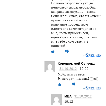
Но ложь разрослась уже до
неимоверных размеров. Она
как раковая опухоль — везде.
Сеня, я понимаю, что ты хочешь
привлечь к своей особе
внимание посредством
идиотских комментариев ко
мне, но ты примитивен,
однообразен и глуп, поэтому
мне тебе в лом отвечать,
наивный
Ответить
Корешок мой Сенечка
31.10.2012
19:09
МВА, ты и за весь
Электорат пишешь? )))))))
Ответить
МВА
31.10.2012
19:12