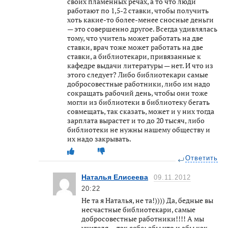
своих пламенных речах, а то что люди
работают по 1,5-2 ставки, чтобы получить
хоть какие-то более-менее сносные деньги
— это совершенно другое. Всегда удивлялась
тому, что учитель может работать на две
ставки, врач тоже может работать на две
ставки, а библиотекари, привязанные к
кафедре выдачи литературы — нет. И что из
этого следует? Либо библиотекари самые
добросовестные работники, либо им надо
сокращать рабочий день, чтобы они тоже
могли из библиотеки в библиотеку бегать
совмещать, так сказать, может и у них тогда
зарплата вырастет и то до 20 тысяч, либо
библиотеки не нужны нашему обществу и
их надо закрывать.
Ответить
Наталья Елисеева
09.11.2012
20:22
Не та я Наталья, не та!)))) Да, бедные вы
несчастные библиотекари, самые
добросовестные работники!!!! А мы
учителя — так себе: абы что и абы как