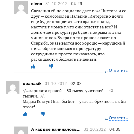
elena
31.10.2012
04:29
Сведения ей по социалке дает г-жа Чистова и ее
друг — комсомолец Палькин. Интересно долго
еще будет процветать это вранье и когда
наступит момент, что они ответят за все? И
долго еще прокуратура будет покрывать этих
чиновников. Вчера по тв прошел сюжет по
Севрыбе, оказывается все хорошо — нарушений
нет, а обратившимся в прокуратуру
сотрудникам просто показалось, что
расхищаются бюджетные деньги.
Ответить
opanasik
31.10.2012
02:02
//…зарплата врачей — 50 тысяч, учителей — 42
тысячи…// .
Мадам Ковтун! Был бы бог — у вас за брехню язык бы
отсох!
Ответить
А как все начиналось...
31.10.2012
04:35