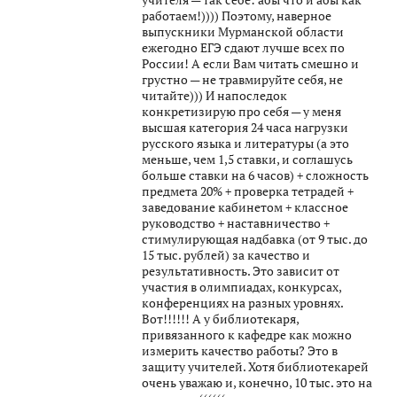
работаем!)))) Поэтому, наверное
выпускники Мурманской области
ежегодно ЕГЭ сдают лучше всех по
России! А если Вам читать смешно и
грустно — не травмируйте себя, не
читайте))) И напоследок
конкретизирую про себя — у меня
высшая категория 24 часа нагрузки
русского языка и литературы (а это
меньше, чем 1,5 ставки, и соглашусь
больше ставки на 6 часов) + сложность
предмета 20% + проверка тетрадей +
заведование кабинетом + классное
руководство + наставничество +
стимулирующая надбавка (от 9 тыс. до
15 тыс. рублей) за качество и
результативность. Это зависит от
участия в олимпиадах, конкурсах,
конференциях на разных уровнях.
Вот!!!!!! А у библиотекаря,
привязанного к кафедре как можно
измерить качество работы? Это в
защиту учителей. Хотя библиотекарей
очень уважаю и, конечно, 10 тыс. это на