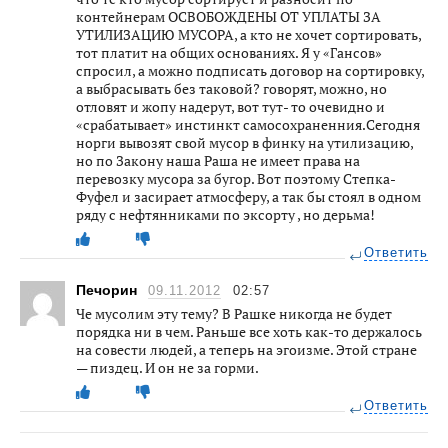
контейнерам ОСВОБОЖДЕНЫ ОТ УПЛАТЫ ЗА
УТИЛИЗАЦИЮ МУСОРА, а кто не хочет сортировать,
тот платит на общих основаниях. Я у «Гансов»
спросил, а можно подписать договор на сортировку,
а выбрасывать без таковой? говорят, можно, но
отловят и жопу надерут, вот тут- то очевидно и
«срабатывает» инстинкт самосохраненния.Сегодня
норги вывозят свой мусор в финку на утилизацию,
но по Закону наша Раша не имеет права на
перевозку мусора за бугор. Вот поэтому Степка-
Фуфел и засирает атмосферу, а так бы стоял в одном
ряду с нефтянниками по эксорту , но дерьма!
Ответить
Печорин
09.11.2012
02:57
Че мусолим эту тему? В Рашке никогда не будет
порядка ни в чем. Раньше все хоть как-то держалось
на совести людей, а теперь на эгоизме. Этой стране
— пиздец. И он не за горми.
Ответить