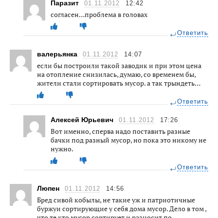
Паразит
01.11.2012
12:42
согласен…проблема в головах
Ответить
валерьянка
01.11.2012
14:07
если бы построили такой заводик и при этом цена
на отопление снизилась, думаю, со временем бы,
жители стали сортировать мусор. а так трындеть…
Ответить
Алексей Юрьевич
01.11.2012
17:26
Вот именно, сперва надо поставить разные
бачки под разный мусор, но пока это никому не
нужно.
Ответить
Люпен
01.11.2012
14:56
Бред сивой кобылы, не такие уж и патриотичные
буржуи сортирующие у себя дома мусор. Дело в том ,
что те кто мусор сортирует и разносит по