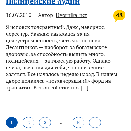
Полицейские будни
48
16.07.2013
Автор:
Dvornika_net
Я человек толерантный. Даже, наверное,
чересчур. Уважаю кавказцев за их
целеустремленность, за то что не пьют.
Десантников — наоборот, за богатырское
здоровье, за способность выпить много,
полицейских — за тяжелую работу. Однако
вчера, выяснил для себя, что последние —
халявят. Все началось неделю назад. В нашем
дворе появился «позавчерашний» форд на
транзитах. Вот он собственно. […]
1
2
3
…
10
→