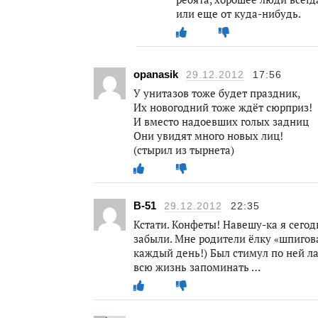
или еще от куда-нибудь.
opanasik
29.12.2012
17:56
У унитазов тоже будет праздник,
Их новогодний тоже ждёт сюрприз!
И вместо надоевших голых задниц
Они увидят много новых лиц!
(стырил из тырнета)
В-51
29.12.2012
22:35
Кстати. Конфеты! Навешу-ка я сегод
забыли. Мне родители ёлку «шпигова
каждый день!) Был стимул по ней ла
всю жизнь запоминать …