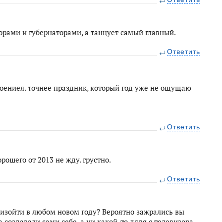
орами и губернаторами, а танцует самый главный.
Ответить
троениея. точнее праздник, который год уже не ощущаю
Ответить
рошего от 2013 не жду. грустно.
Ответить
оизойти в любом новом году? Вероятно зажрались вы
 создавали сами себе, а ни какой-то дядя с телевизора