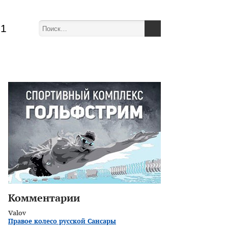
51
Комментарии
Valov
Правое колесо русской Сансары