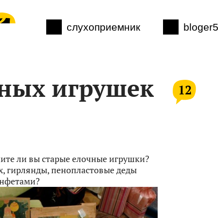
слухоприемник
bloger
ных игрушек
12
ните ли вы старые елочные игрушки?
ах, гирлянды, пенопластовые деды
онфетами?