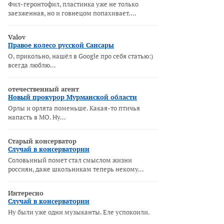
Фил-геронтофил, пластинка уже не только
заезженная, но и говнецом попахивает.…
Valov
Правое колесо русской Сансары
О, прикольно, нашёл в Google про себя статью:)
всегда люблю…
отечественный агент
Новый прокурор Мурманской области
Орлы и орлята поменьше. Какая-то птичья
напасть в МО. Ну…
Старый консерватор
Случай в консерватории
Соловьиный помет стал смыслом жизни
россиян, даже школьникам теперь некому…
Интересно
Случай в консерватории
Ну были уже одни музыканты. Еле успокоили.