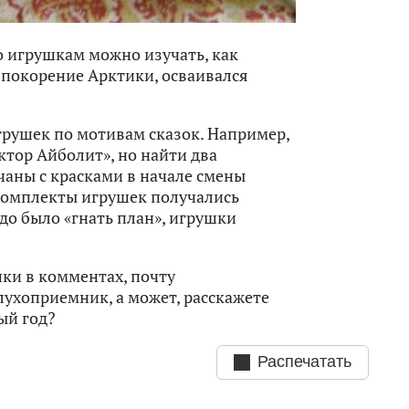
 игрушкам можно изучать, как
о покорение Арктики, осваивался
грушек по мотивам сказок. Например,
ктор Айболит», но найти два
аны с красками в начале смены
 комплекты игрушек получались
адо было «гнать план», игрушки
ки в комментах, почту
лухоприемник, а может, расскажете
ый год?
Распечатать