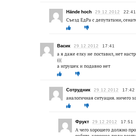
Hände hoch
29.12.2012
22:41
Съезд ЕдРа с депутатами, сенат
Васик
29.12.2012
17:41
а я даже елку не поставил, нет нас
(((
а игрушек и подавно нет
Сотрудник
29.12.2012
17:42
аналогичная ситуация. ничего хо
Фрукт
29.12.2012
17:51
А чего хорошего должно пр
ребята, хорошее люди всегда