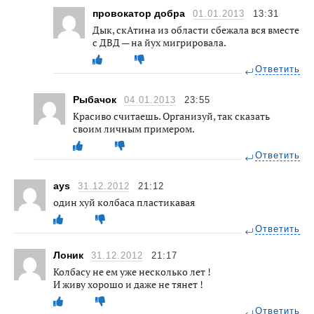
провокатор добра
01.01.2013
13:31
Дык, скАтина из области сбежала вся вместе
с ДВД — на йух мигрировала.
Ответить
Рыбачок
04.01.2013
23:55
Красиво считаешь. Организуй, так сказать
своим личным примером.
Ответить
ays
31.12.2012
21:12
один хуй колбаса пластикавая
Ответить
Лоник
31.12.2012
21:17
Колбасу не ем уже несколько лет !
И живу хорошо и даже не тянет !
Ответить