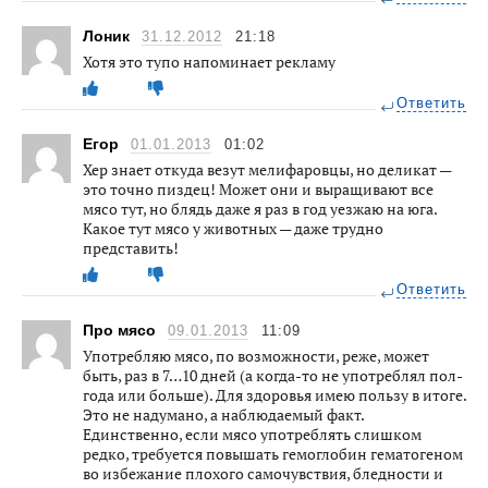
Лоник
31.12.2012
21:18
Хотя это тупо напоминает рекламу
Ответить
Егор
01.01.2013
01:02
Хер знает откуда везут мелифаровцы, но деликат —
это точно пиздец! Может они и выращивают все
мясо тут, но блядь даже я раз в год уезжаю на юга.
Какое тут мясо у животных — даже трудно
представить!
Ответить
Про мясо
09.01.2013
11:09
Употребляю мясо, по возможности, реже, может
быть, раз в 7…10 дней (а когда-то не употреблял пол-
года или больше). Для здоровья имею пользу в итоге.
Это не надумано, а наблюдаемый факт.
Единственно, если мясо употреблять слишком
редко, требуется повышать гемоглобин гематогеном
во избежание плохого самочувствия, бледности и