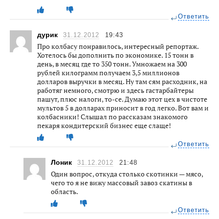
Ответить
дурик
31.12.2012
19:43
Про колбасу понравилось, интересный репортаж.
Хотелось бы дополнить по экономике. 15 тонн в
день, в месяц где то 350 тонн. Умножаем на 300
рублей килограмм получаем 3,5 миллионов
долларов выручки в месяц. Ну там сям расходник, на
работяг немного, смотрю и здесь гастарбайтеры
пашут, плюс налоги, то-се. Думаю этот цех в чистоте
мультов 5 в долларах приносит в год легко. Вот вам и
колбасники! Слышал по рассказам знакомого
пекаря кондитерский бизнес еще слаще!
Ответить
Лоник
31.12.2012
21:48
Один вопрос, откуда столько скотинки — мясо,
чего то я не вижу массовый завоз скатины в
область.
Ответить