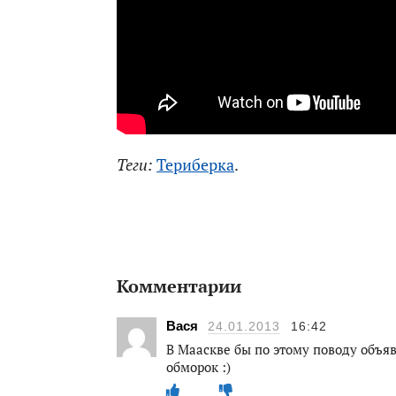
Теги:
Териберка
.
Комментарии
Вася
24.01.2013
16:42
В Мааскве бы по этому поводу объя
обморок :)