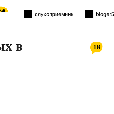
слухоприемник
bloger
ых в
18