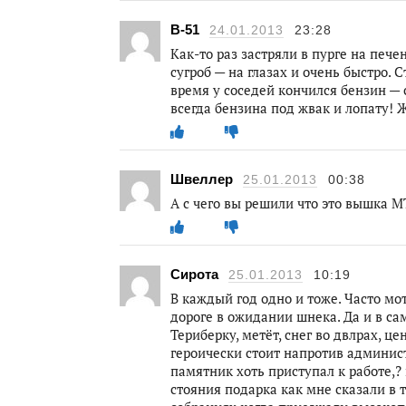
B-51
24.01.2013
23:28
Как-то раз застряли в пурге на пече
сугроб — на глазах и очень быстро. С
время у соседей кончился бензин — 
всегда бензина под жвак и лопату! 
Швеллер
25.01.2013
00:38
А с чего вы решили что это вышка М
Сирота
25.01.2013
10:19
В каждый год одно и тоже. Часто мо
дороге в ожидании шнека. Да и в са
Териберку, метёт, снег во двлрах, 
героически стоит напротив админист
памятник хоть приступал к работе,? 
стояния подарка как мне сказали в 