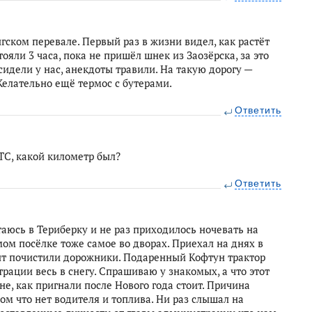
нгском перевале. Первый раз в жизни видел, как растёт
тояли 3 часа, пока не пришёл шнек из Заозёрска, за это
сидели у нас, анекдоты травили. На такую дорогу —
Желательно ещё термос с бутерами.
Ответить
ТС, какой километр был?
Ответить
таюсь в Териберку и не раз приходилось ночевать на
мом посёлке тоже самое во дворах. Приехал на днях в
цент почистили дорожники. Подаренный Кофтун трактор
рации весь в снегу. Спрашиваю у знакомых, а что этот
не, как пригнали после Нового года стоит. Причина
том что нет водителя и топлива. Ни раз слышал на