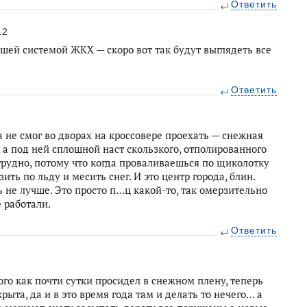
Ответить
12
ашей системой ЖКХ — скоро вот так будут выглядеть все
Ответить
а не смог во дворах на кроссовере проехать — снежная
 а под ней сплошной наст скользкого, отполированного
 трудно, потому что когда проваливаешься по щиколотку
ить по льду и месить снег. И это центр города, блин.
ь не лучше. Это просто п…ц какой-то, так омерзительно
 работали.
Ответить
ого как почти сутки просидел в снежном плену, теперь
ыта, да и в это время года там и делать то нечего… а