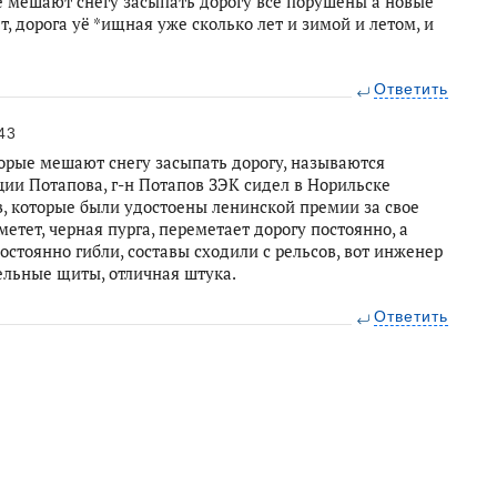
 мешают снегу засыпать дорогу все порушены а новые
т, дорога уё *ищная уже сколько лет и зимой и летом, и
Ответить
43
торые мешают снегу засыпать дорогу, называются
ии Потапова, г-н Потапов ЗЭК сидел в Норильске
ов, которые были удостоены ленинской премии за свое
метет, черная пурга, переметает дорогу постоянно, а
остоянно гибли, составы сходили с рельсов, вот инженер
ельные щиты, отличная штука.
Ответить