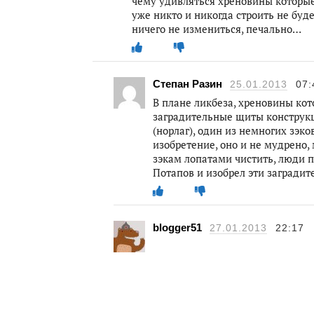
чему удивляться хреновины которые
уже никто и никогда строить не буде
ничего не измениться, печально…
Степан Разин
25.01.2013
07:
В плане ликбеза, хреновины ко
заградительные щиты конструкц
(норлаг), один из немногих зэк
изобретение, оно и не мудрено, 
зэкам лопатами чистить, люди п
Потапов и изобрел эти заградит
blogger51
27.01.2013
22:17