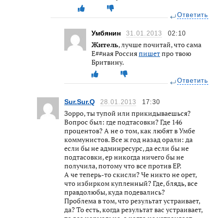
Ответить
Умбянин
31.01.2013
02:10
Житель
, лучше почитай, что сама
Е##ная Россия
пишет
про твою
Бритвину.
Ответить
Sur.Sur.Q
28.01.2013
17:30
Зорро, ты тупой или прикидываешься?
Вопрос был: где подтасовки? Где 146
процентов? А не о том, как любят в Умбе
коммунистов. Все ж год назад орали: да
если бы не админресурс, да если бы не
подтасовки, ер никогда ничего бы не
получила, потому что все против ЕР.
А че теперь-то скисли? Че никто не орет,
что избирком купленный? Где, блядь, все
правдолюбы, куда подевались?
Проблема в том, что результат устраивает,
да? То есть, когда результат вас устраивает,