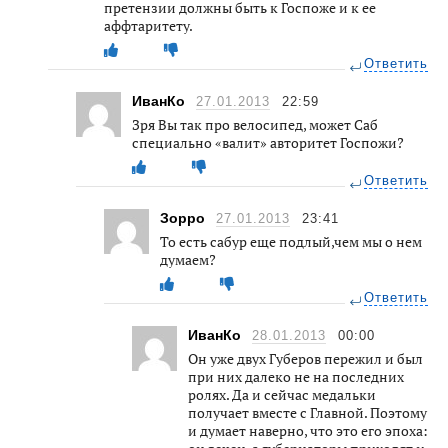
претензии должны быть к Госпоже и к ее
аффтаритету.
Ответить
ИванКо
27.01.2013
22:59
Зря Вы так про велосипед, может Саб
специально «валит» авторитет Госпожи?
Ответить
Зорро
27.01.2013
23:41
То есть сабур еще подлый,чем мы о нем
думаем?
Ответить
ИванКо
28.01.2013
00:00
Он уже двух Губеров пережил и был
при них далеко не на последних
ролях. Да и сейчас медальки
получает вместе с Главной. Поэтому
и думает наверно, что это его эпоха: