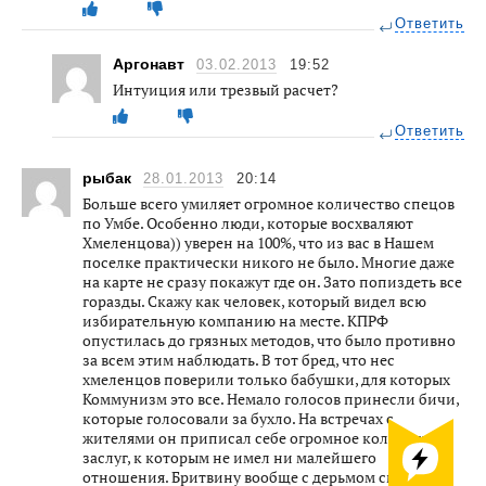
Ответить
Аргонавт
03.02.2013
19:52
Интуиция или трезвый расчет?
Ответить
рыбак
28.01.2013
20:14
Больше всего умиляет огромное количество спецов
по Умбе. Особенно люди, которые восхваляют
Хмеленцова)) уверен на 100%, что из вас в Нашем
поселке практически никого не было. Многие даже
на карте не сразу покажут где он. Зато попиздеть все
горазды. Скажу как человек, который видел всю
избирательную компанию на месте. КПРФ
опустилась до грязных методов, что было противно
за всем этим наблюдать. В тот бред, что нес
хмеленцов поверили только бабушки, для которых
Коммунизм это все. Немало голосов принесли бичи,
которые голосовали за бухло. На встречах с
жителями он приписал себе огромное количество
заслуг, к которым не имел ни малейшего
отношения. Бритвину вообще с дерьмом смешали.