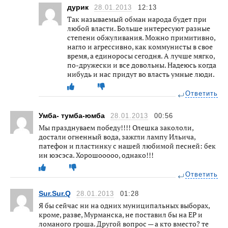
дурик
28.01.2013
12:13
Так называемый обман народа будет при
любой власти. Больше интересуют разные
степени обжуливания. Можно примитивно,
нагло и агрессивно, как коммунисты в свое
время, а единоросы сегодня. А лучше мягко,
по-дружески и все довольны. Надеюсь когда
нибудь и нас придут во власть умные люди.
Ответить
Умба- тумба-юмба
28.01.2013
00:56
Мы празднуваем победу!!!! Олешка закололи,
достали огненный вода, зажгли лампу Ильича,
патефон и пластинку с нашей любимой песней: бек
ин юэсэса. Хорошооооо, однако!!!
Ответить
Sur.Sur.Q
28.01.2013
01:28
Я бы сейчас ни на одних муниципальных выборах,
кроме, разве, Мурманска, не поставил бы на ЕР и
ломаного гроша. Другой вопрос — а кто вместо? те