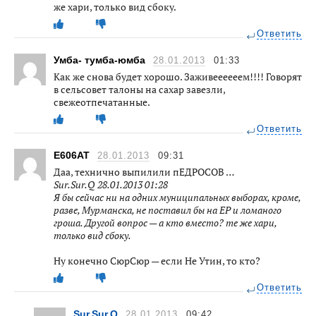
же хари, только вид сбоку.
Ответить
Умба- тумба-юмба
28.01.2013
01:33
Как же снова будет хорошо. Заживеееееем!!!! Говорят
в сельсовет талоны на сахар завезли,
свежеотпечатанные.
Ответить
E606AT
28.01.2013
09:31
Даа, технично выпилили пЕДРОСОВ …
Sur.Sur.Q 28.01.2013 01:28
Я бы сейчас ни на одних муниципальных выборах, кроме,
разве, Мурманска, не поставил бы на ЕР и ломаного
гроша. Другой вопрос — а кто вместо? те же хари,
только вид сбоку.
Ну конечно СюрСюр — если Не Утин, то кто?
Ответить
Sur.Sur.Q
28.01.2013
09:42