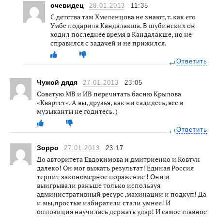
очевидец
28.01.2013
11:35
С детства там Хмеленцова не знают, т. как его
Умбе подарила Кандалакша. В шубинских он
ходил последнее время в Кандалакше, но не
справился с задачей и не прижился.
Ответить
Чужой дядя
27.01.2013
23:05
Советую МВ и ИВ перечитать басню Крылова
«Квартет». А вы, друзья, как ни садидесь, все в
музыканты не годитесь. )
Ответить
Зорро
27.01.2013
23:17
До авторитета Евдокимова и дмитриенко и Ковтун
далеко! Он мог выжать результат! Единая Россия
терпит закономерное поражение ! Они и
выигрывали раньше только используя
административный ресурс ,махинации и подкуп! Да
и мы,простые избиратели стали умнее! И
оппозиция научилась держать удар! И самое главное