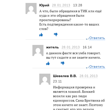
Юрий
28.01.2013
13:28
А что, были обращения в ТИК или ещё
куда и эти обращения были
проигнорированы?
Есть подтверждения какие-то ваших
слов?
Ответить
житель
28.01.2013
16:14
о данном факте вся умба говорит.
вы тут сидите и не знаете ничего.
Ответить
Шевелев В.В.
28.01.2013
23:11
Информация проверена и
является ложной. Бомжей
возили как раз люди
единороссов. Сама Бритвина об
этом ничего не знает. Поэтому
и считает, что это делали