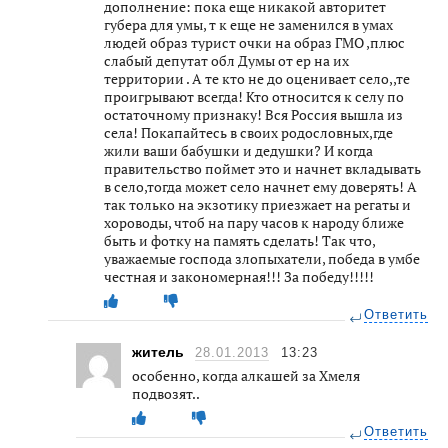
дополнение: пока еще никакой авторитет
губера для умы, т к еще не заменился в умах
людей образ турист очки на образ ГМО ,плюс
слабый депутат обл Думы от ер на их
территории . А те кто не до оценивает село,,те
проигрывают всегда! Кто относится к селу по
остаточному признаку! Вся Россия вышла из
села! Покапайтесь в своих родословных,где
жили ваши бабушки и дедушки? И когда
правительство поймет это и начнет вкладывать
в село,тогда может село начнет ему доверять! А
так только на экзотику приезжает на регаты и
хороводы, чтоб на пару часов к народу ближе
быть и фотку на память сделать! Так что,
уважаемые господа злопыхатели, победа в умбе
честная и закономерная!!! За победу!!!!!
Ответить
житель
28.01.2013
13:23
особенно, когда алкашей за Хмеля
подвозят..
Ответить