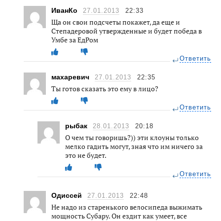
ИванКо
27.01.2013
22:33
Ща он свои подсчеты покажет, да еще и
Степадеровой утвержденные и будет победа в
Умбе за ЕдРом
Ответить
махаревич
27.01.2013
22:35
Ты готов сказать это ему в лицо?
Ответить
рыбак
28.01.2013
20:18
О чем ты говоришь?)) эти клоуны только
мелко гадить могут, зная что им ничего за
это не будет.
Ответить
Одиссей
27.01.2013
22:48
Не надо из старенького велосипеда выжимать
мощность Субару. Он ездит как умеет, все