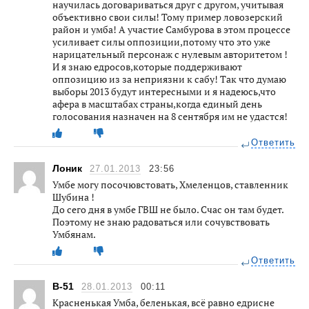
научилась договариваться друг с другом, учитывая
объективно свои силы! Тому пример ловозерский
район и умба! А участие Самбурова в этом процессе
усиливает силы оппозиции,потому что это уже
нарицательный персонаж с нулевым авторитетом !
И я знаю едросов,которые поддерживают
оппозицию из за неприязни к сабу! Так что думаю
выборы 2013 будут интересными и я надеюсь,что
афера в масштабах страны,когда единый день
голосования назначен на 8 сентября им не удастся!
Ответить
Лоник
27.01.2013
23:56
Умбе могу посочювстовать, Хмеленцов, ставленник
Шубина !
До сего дня в умбе ГВШ не было. Счас он там будет.
Поэтому не знаю радоваться или сочувствовать
Умбянам.
Ответить
B-51
28.01.2013
00:11
Красненькая Умба, беленькая, всё равно едрисне