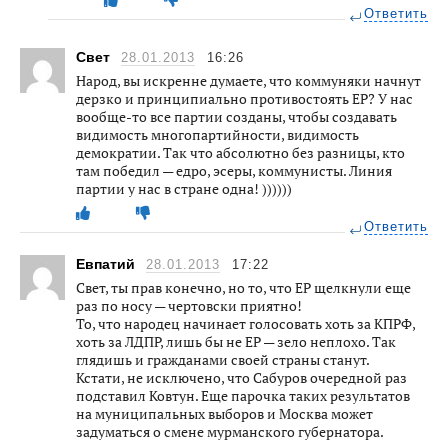
Ответить
Свет
28.01.2013
16:26
Народ, вы искренне думаете, что коммуняки начнут
дерзко и принципиально противостоять ЕР? У нас
вообще-то все партии созданы, чтобы создавать
видимость многопартийности, видимость
демократии. Так что абсолютно без разницы, кто
там победил — едро, эсеры, коммунисты. Линия
партии у нас в стране одна! ))))))
Ответить
Евпатий
28.01.2013
17:22
Свет, ты прав конечно, но то, что ЕР щелкнули еще
раз по носу — чертовски приятно!
То, что народец начинает голосовать хоть за КПРФ,
хоть за ЛДПР, лишь бы не ЕР — зело неплохо. Так
глядишь и гражданами своей страны станут.
Кстати, не исключено, что Сабуров очередной раз
подставил Ковтун. Еще парочка таких результатов
на муниципальных выборов и Москва может
задуматься о смене мурманского губернатора.