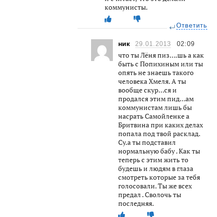
коммунисты.
Ответить
ник
29.01.2013
02:09
что ты Лёня пиз….шь а как
быть с Попихиным или ты
опять не знаешь такого
человека Хмеля. А ты
вообще скур…ся и
продался этим пид…ам
коммунистам лишь бы
насрать Самойленке а
Бритвина при каких делах
попала под твой расклад.
Су.а ты подставил
нормальную бабу . Как ты
теперь с этим жить то
будешь и людям в глаза
смотреть которые за тебя
голосовали. Ты же всех
предал . Сволочь ты
последняя.