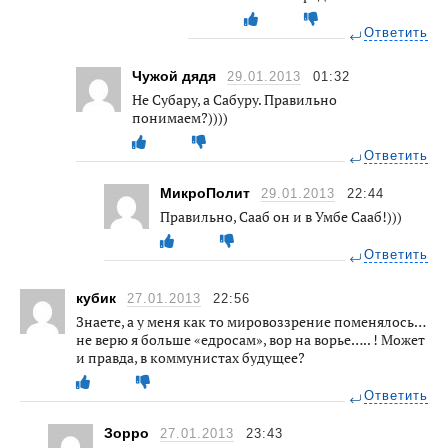
Ответить
Чужой дядя
29.01.2013
01:32
Не Субару, а Сабуру. Правильно
понимаем?))))
Ответить
МикроПолит
29.01.2013
22:44
Правильно, Сааб он и в Умбе Сааб!)))
Ответить
кубик
27.01.2013
22:56
Знаете, а у меня как то мировоззрение поменялось…
не верю я больше «едросам», вор на ворье….. ! Может
и правда, в коммунистах будущее?
Ответить
Зорро
27.01.2013
23:43