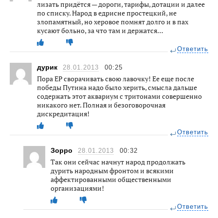
лизать придётся — дороги, тарифы, дотации и далее
по списку. Народ в едрисне простецкий, не
злопамятный, но херовое помнят долго и в пах
кусают больно, за что там и держатся…
Ответить
дурик
28.01.2013
00:25
Пора ЕР сворачивать свою лавочку! Ее еще после
победы Путина надо было херить, смысла дальше
содержать этот аквариум с тритонами совершенно
никакого нет. Полная и безоговорочная
дискредитация!
Ответить
Зорро
28.01.2013
00:32
Так они сейчас начнут народ продолжать
дурить народным фронтом и всякими
аффектированными общественными
организациями!
Ответить