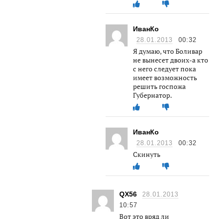
ИванКо
28.01.2013
00:32
Я думаю, что Боливар
не вынесет двоих-а кто
с него следует пока
имеет возможность
решить госпожа
Губернатор.
ИванКо
28.01.2013
00:32
Скинуть
QX56
28.01.2013
10:57
Вот это вряд ли