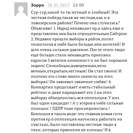
Зорро
28.01.2013
13:00
Сур-сур,какой то ты мутный и злобный! Эта
честная победа,такая же честная,как и в
ловозерском районе! Почему она случилась?
Объясняю! 1. Народ ненавидит ер,а здесь еще и
представлена она была отрицательным Сабуром
2. Недавно прошли выборы в район,полит
технологов в умбе было больше,чем жителей! И
шло очень сильное давление. После этого люди
еще больше стали ненавидеть приезжих
едросов 3 ваталин коммунист и он был хорошим
мэром! Спокойным,взвешенным,чело
вечным,открытым,честным! Он стал своим! И
поэтому его слово много значило на этих
выборах! Он завоевал уважение умбян! 4.
Компартии продолжает иметь стабильный
рейтинг и даже наращивает его 5.на этих
выборах объединилась вся оппозиция. У них
был один кандидат ! А у эсеров в умбе сильные
позиции ! ЛДПР тоже присоединилась !
Коалиция в таком виде-это главная новая сила
против ер 6 оппозиция научилась работать на
участках, были поставлены честные люди в
тики, которых пряником не купишь! И в