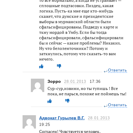
то все нормально, а когда не устраивает —
сплошные подтасовки. Пиздец, какая
логика. Пусть-ка мне еще кто-нибудь
скажет, что думские и президентские
выборы в мурманской области были
сфальсифицированы. Подведу к карте и
ткну мордой в Умбу. Если бы тогда
сфальсифицировали, сфальсифицировали
бы и сейчас — какие проблемы? Никаких.
Ну что белоленточники? Потому и
заткнулись, потому что сказать-то вам
нечего.
Ответить
Зорро
28.01.2013
17:36
Сур-сур,извини, но ты тупишь ! Все
пока, не парься, похоже не поймешь ты!
Ответить
Адвокат Гурылев В.Г.
28.01.2013
19:25
Согласен! Чувствуется человек,