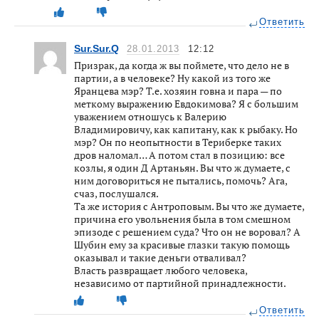
Ответить
Sur.Sur.Q
28.01.2013
12:12
Призрак, да когда ж вы поймете, что дело не в
партии, а в человеке? Ну какой из того же
Яранцева мэр? Т.е. хозяин говна и пара — по
меткому выражению Евдокимова? Я с большим
уважением отношусь к Валерию
Владимировичу, как капитану, как к рыбаку. Но
мэр? Он по неопытности в Териберке таких
дров наломал… А потом стал в позицию: все
козлы, я один Д Артаньян. Вы что ж думаете, с
ним договориться не пытались, помочь? Ага,
счаз, послушался.
Та же история с Антроповым. Вы что же думаете,
причина его увольнения была в том смешном
эпизоде с решением суда? Что он не воровал? А
Шубин ему за красивые глазки такую помощь
оказывал и такие деньги отваливал?
Власть развращает любого человека,
независимо от партийной принадлежности.
Ответить