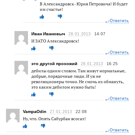
В Александровск- Юрия Петровича! И будет
им счастье!
Ответить
Иван Ивановыч
28.01.2013
14:07
И ЗАТО Александровск!
Ответить
это другой прохожий
28.01.2013
16:25
дебилы одним словом. Там живут нормальные,
добрые, порядочные люди. И уж не
революционеры точно. Не смочь их обмануть,
это каким дебилом нужно быть!
Ответить
VampaOdin
27.01.2013
22:08
Ну, что. Опять Сабурбан всосал!
Ответить