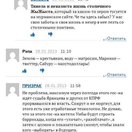
Тяжела и неказиста жизнь столичного
ЖыЖыста
, который за каким-то хером тусуется
на мурманском сайте. Че ты здесь забыл? У нас
свои заботы и своя жизнь и нехер в нее лезть со
столичными понтами.
Ответить
Рэпа
28.01.2013
11:10
Землю — крестьянам, воду — матросам, Маринке —
твиттер, Сабуру — мазутодоллары!
Ответить
ПРИЗРАК
28.01.2013
11:58
Не проблема, максимум через полгода этого гос-на
ждёт судьба Яранцева и других от КПРФ
прорвавшихся во власть. Сожрут и не моргнут, для
этого есть уже отработаные технологии. Не думаю,
что за этого гос-на жители Умбы будут строить
баррикады, когда его «уличат», «разоблачат» , а
затем с шумом и показательно снимут, чтобы знали
кого «выбирать» в будущем.