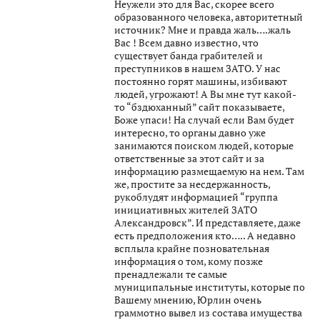
Неужели это для Вас, скорее всего
образованного человека, авторитетный
источник? Мне и правда жаль….жаль
Вас ! Всем давно известно, что
существует банда грабителей и
преступников в нашем ЗАТО. У нас
постоянно горят машины, избивают
людей, угрожают! А Вы мне тут какой-
то “бздюханный” сайт показываете,
Боже упаси! На случай если Вам будет
интересно, то органы давно уже
занимаются поиском людей, которые
ответственные за этот сайт и за
информацию размещаемую на нем. Там
же, простите за несдержанность,
рукоблудят информацией “группа
инициативных жителей ЗАТО
Александровск”. И представляете, даже
есть предположения кто….. А недавно
всплыла крайне позновательная
информация о том, кому позже
пренадлежали те самые
муниципальные институты, которые по
Вашему мнению, Юрлин очень
граммотно вывел из состава имущества