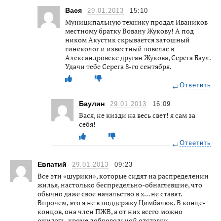
Вася
29.01.2013
15:10
Муниципальную технику продал Иваников
местному братку Вовану Жукову! А под
ником Акустик скрывается затошный
гинеколог и известный ловелас в
Александровске друган Жукова, Серега Баул.
Удачи тебе Серега 8-го сентября.
Ответить
Баулин
29.01.2013
16:09
Вася, не кизди на весь свет! я сам за
себя!
Ответить
Евпатий
29.01.2013
09:23
Все эти «шурики», которые сидят на распределении
жилья, настолько беспредельно-обнаглевшие, что
обычно даже свое начальство в х… не ставят.
Впрочем, это я не в поддержку Цимбалюк. В конце-
концов, она член ПЖВ, а от них всего можно
ожидать, кроме добровольной отставки.