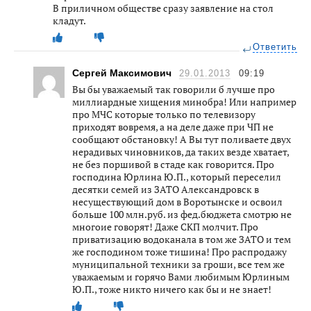
В приличном обществе сразу заявление на стол
кладут.
Ответить
Сергей Максимович
29.01.2013
09:19
Вы бы уважаемый так говорили б лучше про
миллиардные хищения минобра! Или например
про МЧС которые только по телевизору
приходят вовремя, а на деле даже при ЧП не
сообщают обстановку! А Вы тут поливаете двух
нерадивых чиновников, да таких везде хватает,
не без поршивой в стаде как говорится. Про
господина Юрлина Ю.П., который переселил
десятки семей из ЗАТО Александровск в
несуществующий дом в Воротынске и освоил
больше 100 млн.руб. из фед.бюджета смотрю не
многоие говорят! Даже СКП молчит. Про
приватизацию водоканала в том же ЗАТО и тем
же господином тоже тишина! Про распродажу
муниципальной техники за гроши, все тем же
уважаемым и горячо Вами любимым Юрлиным
Ю.П., тоже никто ничего как бы и не знает!