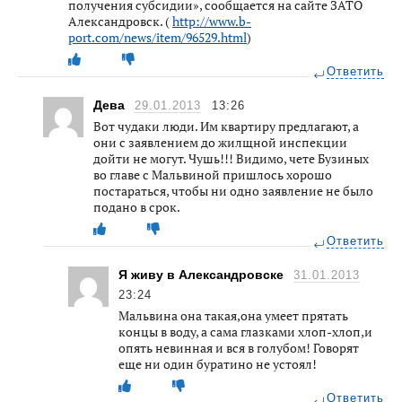
получения субсидии», сообщается на сайте ЗАТО
Александровск. (
http://www.b-
port.com/news/item/96529.html
)
Ответить
Дева
29.01.2013
13:26
Вот чудаки люди. Им квартиру предлагают, а
они с заявлением до жилщной инспекции
дойти не могут. Чушь!!! Видимо, чете Бузиных
во главе с Мальвиной пришлось хорошо
постараться, чтобы ни одно заявление не было
подано в срок.
Ответить
Я живу в Александровске
31.01.2013
23:24
Мальвина она такая,она умеет прятать
концы в воду, а сама глазками хлоп-хлоп,и
опять невинная и вся в голубом! Говорят
еще ни один буратино не устоял!
Ответить