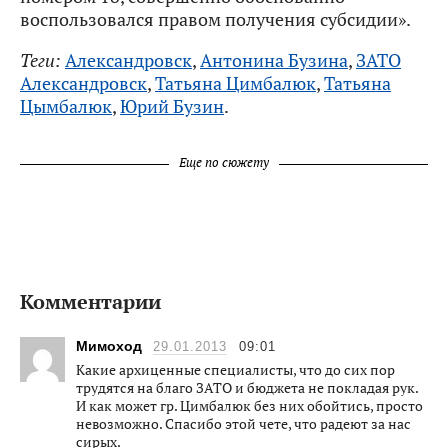
воспользовался правом получения субсидии».
Теги:
Александровск
,
Антонина Бузина
,
ЗАТО
Александровск
,
Татьяна Цимбалюк
,
Татьяна
Цымбалюк
,
Юрий Бузин
.
Еще по сюжету
Комментарии
Мимоход
29.01.2013
09:01
Какие архиценные специалисты, что до сих пор
трудятся на благо ЗАТО и бюджета не покладая рук.
И как может гр. Цимбалюк без них обойтись, просто
невозможно. Спасибо этой чете, что радеют за нас
сирых.