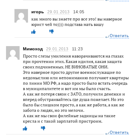
игорь
29.01.2013
14:05
как много вы знаете про все это! вы наверное
юрист чей то)))) подстава мать вашу
Ответить
Мимоход
29.01.2013
11:23
Просто слезы умиления наворачиваются на глазах
при прочтении этих. Какая идилия, какая защита
своих подчиненных. НЕ ВИНОВАТЫЕ ОНИ.
Это наверное просто другие военнослужащие по
недомыслию или непониманию получают квартиры
по линии МО РФ, а надо просто было встать очередь
в муниципалитете и вот им мы было счасть.
А как же потеря связи с ЗАТО, получили денежки и
вперед обустраивайтесь где душа пожелает. Но это
было бы слишком просто, а как же работа, а как же
забота о людях, но это мелочи.
А как же мы свои филейные задницы на такие
кресла и с такой зарплатой пристроим.
Ответить