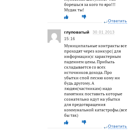
борешься за кого то яро!!!
Мудак ты!
Ответить
глуповатый
30.01.2013
15:16
Муниципальные контракты все
проходят через конкурс( для
информации)с характерным
падением цены. Прибыль
складывается со всех
источников дохода. Про
убытки спой песню кому ни
будь другому. А
людям(частникам) надо
памятник поставить которые
сознательно идут на убытки
для предотвращения
коммунальной катастрофы.(все
бы так)
Ответить