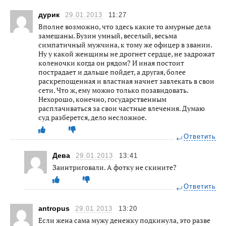
дурик
29.01.2013
11:27
Вполне возможно, что здесь какие то амурные дела
замешаны. Бузин умный, веселый, весьма
симпатичный мужчина, к тому же офицер в звании.
Ну у какой женщины не дрогнет сердце, не задрожат
коленочки когда он рядом? И иная постоит
пострадает и дальше пойдет, а другая, более
раскрепощенная и властная начнет завлекать в свои
сети. Что ж, ему можно только позавидовать.
Нехорошо, конечно, государственным
расплачиваться за свои частные влечения. Думаю
суд разберется, дело несложное.
Ответить
Дева
29.01.2013
13:41
Заинтриговали. А фотку не скините?
Ответить
antropus
29.01.2013
13:20
Если жена сама мужу денежку подкинула, это разве