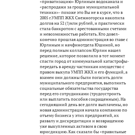
«приватизацию» Юрлиным водоканала и
«распродажи за гроши муниципальной
техники»- похоже это Вы не в курсе, что в
2005 г.УМПП ЖКХ Снежногорска накопила
долгов на 52 (!)млн рублей, и практически
стала банкротом с арестованными счетами
и невозможностью работать. Кто довел-
конечно прошлая администрация во главе с
Юрлиным и начфинотдела Юшиной, но
перед полным коллапсом Юрлин нашел
решение, которое позволило в тот момент
спасти город от коммунальной катастрофы-
передать в аренду частникам имущество с
правом выкупа УМПП ЖКХ и его функций, а
взамен они должны были погасить долги
муниципального предприятия, выполнить
социальные обязательства государства
перед его сотрудниками (трудоустроить
или выплатить пособия сокращенным). На
сегодняшний день все долги выплачены, но
новая администрация начала компанию по
отъему бизнеса у этих предприятий, их
развалу и дискредитации и возвращению
уже выкупленных активом в свою
юрисдикцию. Как сказали бы «правильные