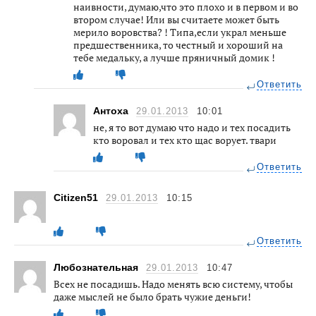
наивности, думаю,что это плохо и в первом и во
втором случае! Или вы считаете может быть
мерило воровства? ! Типа,если украл меньше
предшественника, то честный и хороший на
тебе медальку, а лучше пряничный домик !
Ответить
Антоха
29.01.2013
10:01
не, я то вот думаю что надо и тех посадить
кто воровал и тех кто щас ворует. твари
Ответить
Citizen51
29.01.2013
10:15
Ответить
Любознательная
29.01.2013
10:47
Всех не посадишь. Надо менять всю систему, чтобы
даже мыслей не было брать чужие деньги!