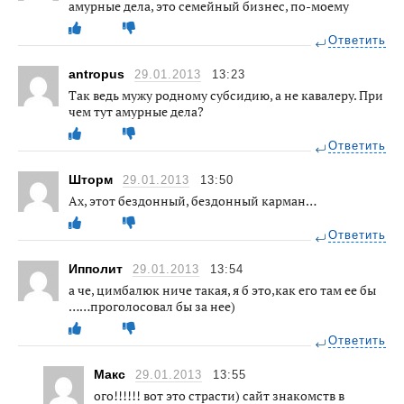
амурные дела, это семейный бизнес, по-моему
Ответить
antropus
29.01.2013
13:23
Так ведь мужу родному субсидию, а не кавалеру. При
чем тут амурные дела?
Ответить
Шторм
29.01.2013
13:50
Ах, этот бездонный, бездонный карман…
Ответить
Ипполит
29.01.2013
13:54
а че, цимбалюк ниче такая, я б это,как его там ее бы
……проголосовал бы за нее)
Ответить
Макс
29.01.2013
13:55
ого!!!!!! вот это страсти) сайт знакомств в