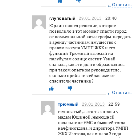
Ответить
глуповатый
29.01.2013
20:40
Юрлин нашел решение, которое
позволило в тот момент спасти город
от коммунальной катастрофы-передать
в аренду частникам имущество с
правом выкупа УМПП ЖКХ и его
функций Трюмный вылезай на
палубу,там солнце светит. Узнай
сначала ,как эти долги образовались
при таком опытном руководителе,
сколько прибыли сейчас имеют
спасители частники?
Ответить
трюмный
29.01.2013
22:59
глуповатый, а это ты спроси у
мадам Юшиной, нынешней
начальнице УМС и бывшей тогда
начфинотдела, и директора УМПП
ЖКХ Изотова, как они за 3 года