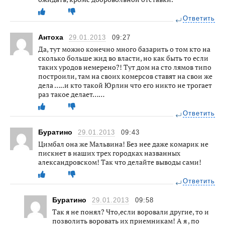
Ответить
Антоха
29.01.2013
09:27
Да, тут можно конечно много базарить о том кто на
сколько больше жид во власти, но как быть то если
таких уродов немерено?! Тут дом на сто лямов типо
построили, там на своих комерсов ставят на свои же
дела …..и кто такой Юрлин что его никто не трогает
раз такое делает……
Ответить
Буратино
29.01.2013
09:43
Цимбал она же Мальвина! Без нее даже комарик не
пискнет в наших трех городках названных
александровском! Так что делайте выводы сами!
Ответить
Буратино
29.01.2013
09:58
Так я не понял? Что,если воровали другие, то и
позволить воровать их приемникам! А я , по