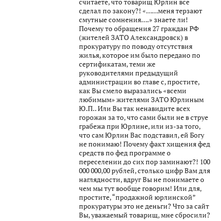
считаете, что товарищ Юрлин все
сделал по закону?! «……меня терзают
смутные сомнения….» знаете ли!
Почему то обращения 27 граждан РФ
(жителей ЗАТО Александровск) в
прокуратуру по поводу отсутствия
жилья, которое им было передано по
сертификатам, теми же
руководителями предыдущий
администрации во главе с, простите,
как Вы смело выразались «всеми
любимым» жителями ЗАТО Юрлиным
Ю.П.. Или Вы так ненавидите всех
горожан за то, что сами были не в струе
грабежа при Юрлине, или из-за того,
что сам Юрлин Вас подставил, ей Богу
не понимаю! Почему факт хищения фед
средств по фед программе о
переселении до сих пор заминают?! 100
000 000,00 рублей, столько цифр Вам для
наглядности, вдруг Вы не понимаете о
чем мы тут вообще говорим! Или для,
простите, “продажной юрлинской”
прокуратуры это не деньги? Что за сайт
Вы, уважаемый товарищ, мне сбросили?