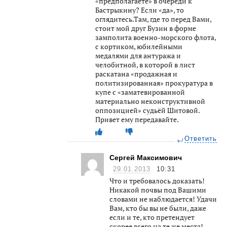
«предполагаете» в очереди к
Бастрыкину? Если «да», то
оглядитесь.Там, где то перед Вами,
стоит мой друг Бузин в форме
замполита военно-морского флота,
с кортиком, юбилейными
медалями для антуража и
челобитной, в которой в лист
раскатана «продажная и
политизированная» прокуратура в
купе с «заматевированной
материально неконструктивной
оппозицией» судьёй Шитовой.
Привет ему передавайте.
Ответить
Сергей Максимович
29.01.2013
10:31
Что и требовалось доказать!
Никакой почвы под Вашими
словами не наблюдается! Удачи
Вам, кто бы вы не были, даже
если и те, кто претендует
скорее всего на те же места!