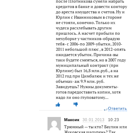
после Плотникова сумели набрать
кредитов в банке и довести контору
до ареста имущества и счетов. Ну и
Юрлин с Иванниковым в стороне
не стояли, конечно. Только их
чудеса расхлебывать другим
пришлось. А насчет прибыли по
мехуборке у частников-обрадую
тебя- с 2006-по 2009-убытки, 2010-
2011 небольшой плюс , в 2012-опять
ожидается убыток. Причина-вы
таки будете смеяться, но в 2007 году
муниципальный контракт (при
Юрлине) был 16,8 млн.руб., а на
2012 год при Цимбалюк и тех же
объемах- аж 9.9 млн. руб.
Завидуешь? Нужны документы-
готов паредоставить копии, хотя
надо ли оно глуповатому…
Ответить
Максик
30.01.2013
10:23
Трюмный — ты кто? Баулин или
Жуковская шалупень? Так