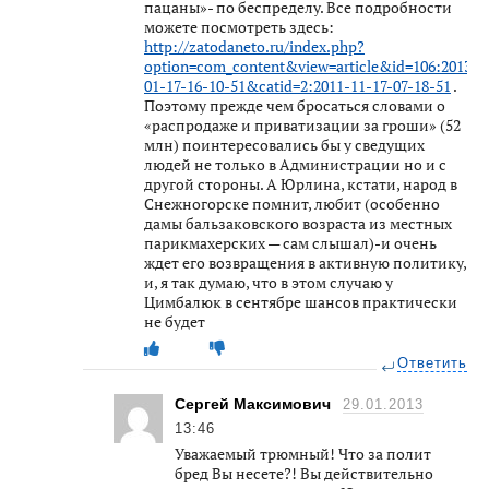
пацаны»- по беспределу. Все подробности
можете посмотреть здесь:
http://zatodaneto.ru/index.php?
option=com_content&view=article&id=106:2013-
01-17-16-10-51&catid=2:2011-11-17-07-18-51
.
Поэтому прежде чем бросаться словами о
«распродаже и приватизации за гроши» (52
млн) поинтересовались бы у сведущих
людей не только в Администрации но и с
другой стороны. А Юрлина, кстати, народ в
Снежногорске помнит, любит (особенно
дамы бальзаковского возраста из местных
парикмахерских — сам слышал)-и очень
ждет его возвращения в активную политику,
и, я так думаю, что в этом случаю у
Цимбалюк в сентябре шансов практически
не будет
Ответить
Сергей Максимович
29.01.2013
13:46
Уважаемый трюмный! Что за полит
бред Вы несете?! Вы действительно