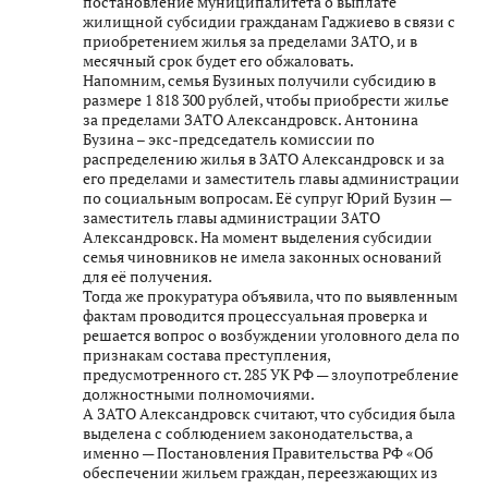
постановление муниципалитета о выплате
жилищной субсидии гражданам Гаджиево в связи с
приобретением жилья за пределами ЗАТО, и в
месячный срок будет его обжаловать.
Напомним, семья Бузиных получили субсидию в
размере 1 818 300 рублей, чтобы приобрести жилье
за пределами ЗАТО Александровск. Антонина
Бузина – экс-председатель комиссии по
распределению жилья в ЗАТО Александровск и за
его пределами и заместитель главы администрации
по социальным вопросам. Её супруг Юрий Бузин —
заместитель главы администрации ЗАТО
Александровск. На момент выделения субсидии
семья чиновников не имела законных оснований
для её получения.
Тогда же прокуратура объявила, что по выявленным
фактам проводится процессуальная проверка и
решается вопрос о возбуждении уголовного дела по
признакам состава преступления,
предусмотренного ст. 285 УК РФ — злоупотребление
должностными полномочиями.
А ЗАТО Александровск считают, что субсидия была
выделена с соблюдением законодательства, а
именно — Постановления Правительства РФ «Об
обеспечении жильем граждан, переезжающих из