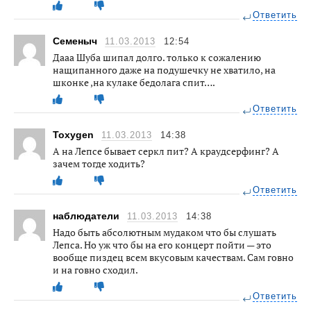
Ответить
Семеныч
11.03.2013
12:54
Дааа Шуба шипал долго. только к сожалению
нащипанного даже на подушечку не хватило, на
шконке ,на кулаке бедолага спит….
Ответить
Toxygen
11.03.2013
14:38
А на Лепсе бывает серкл пит? А краудсерфинг? А
зачем тогде ходить?
Ответить
наблюдатели
11.03.2013
14:38
Надо быть абсолютным мудаком что бы слушать
Лепса. Но уж что бы на его концерт пойти — это
вообще пиздец всем вкусовым качествам. Сам говно
и на говно сходил.
Ответить