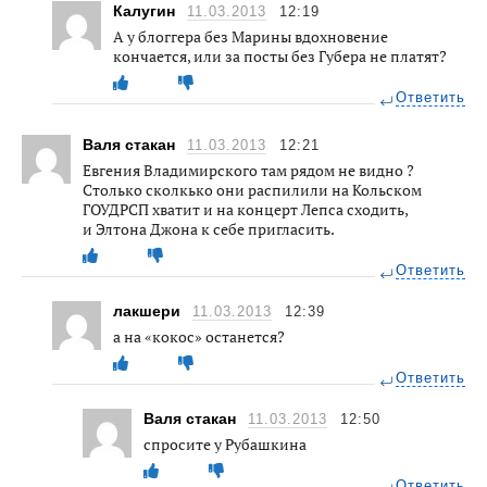
Калугин
11.03.2013
12:19
А у блоггера без Марины вдохновение
кончается, или за посты без Губера не платят?
Ответить
Валя стакан
11.03.2013
12:21
Евгения Владимирского там рядом не видно ?
Столько сколкько они распилили на Кольском
ГОУДРСП хватит и на концерт Лепса сходить,
и Элтона Джона к себе пригласить.
Ответить
лакшери
11.03.2013
12:39
а на «кокос» останется?
Ответить
Валя стакан
11.03.2013
12:50
спросите у Рубашкина
Ответить