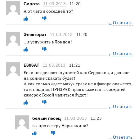
Сирота
11.03.2013
11:20
А от чего в соседней то?
Ответить
Электорат
11.03.2013
11:20
…я уеду жить в Лондон!
Ответить
E606AT
11.03.2013
11:21
Если не сделают глупостей как Сердюков, и дальше
на конике скакать будет!
А как только «даст маху» сразу не в фаворе окажется,
то и глядишь ПРИЗРАК прав окажется- в соседней
камере с Геной чалиться будет!
Ответить
белый песец
11.03.2013
11:23
вы про сестру Нарышкина?
Ответить