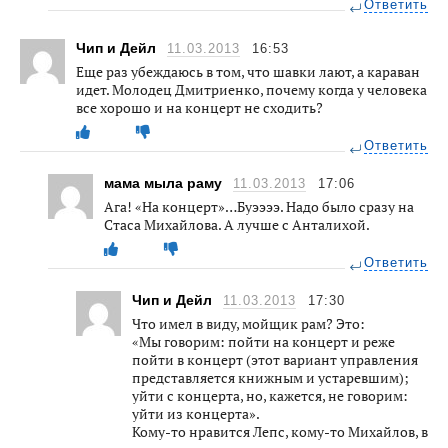
Ответить
Чип и Дейл
11.03.2013
16:53
Еще раз убеждаюсь в том, что шавки лают, а караван
идет. Молодец Дмитриенко, почему когда у человека
все хорошо и на концерт не сходить?
Ответить
мама мыла раму
11.03.2013
17:06
Ага! «На концерт»…Буээээ. Надо было сразу на
Стаса Михайлова. А лучше с Анталихой.
Ответить
Чип и Дейл
11.03.2013
17:30
Что имел в виду, мойщик рам? Это:
«Мы говорим: пойти на концерт и реже
пойти в концерт (этот вариант управления
представляется книжным и устаревшим);
уйти с концерта, но, кажется, не говорим:
уйти из концерта».
Кому-то нравится Лепс, кому-то Михайлов, в