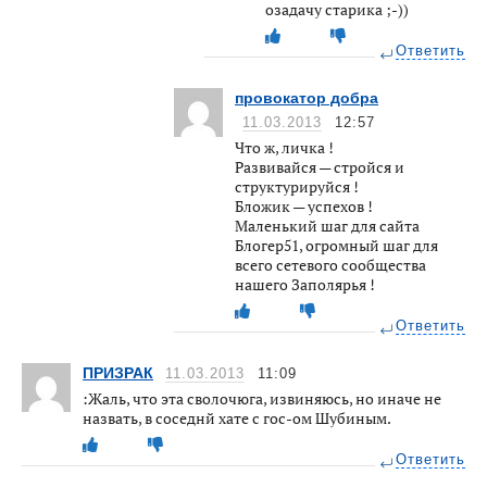
озадачу старика ;-))
Ответить
провокатор добра
11.03.2013
12:57
Что ж, личка !
Развивайся — стройся и
структурируйся !
Бложик — успехов !
Маленький шаг для сайта
Блогер51, огромный шаг для
всего сетевого сообщества
нашего Заполярья !
Ответить
ПРИЗРАК
11.03.2013
11:09
:Жаль, что эта сволочюга, извиняюсь, но иначе не
назвать, в соседнй хате с гос-ом Шубиным.
Ответить