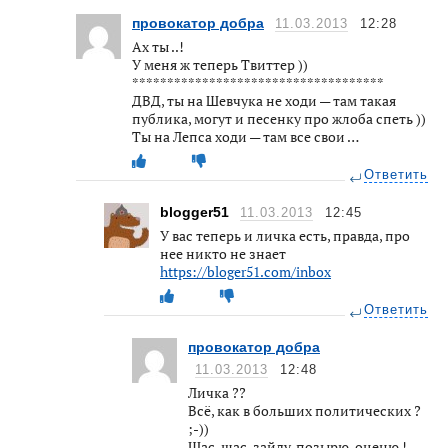
провокатор добра
11.03.2013
12:28
Ах ты ..!
У меня ж теперь Твиттер ))
************************************
ДВД, ты на Шевчука не ходи — там такая
публика, могут и песенку про жлоба спеть ))
Ты на Лепса ходи — там все свои …
Ответить
blogger51
11.03.2013
12:45
У вас теперь и личка есть, правда, про
нее никто не знает
https://bloger51.com/inbox
Ответить
провокатор добра
11.03.2013
12:48
Личка ??
Всё, как в больших политических ?
;-))
Щас-щас, зайду, позырю, оценю !