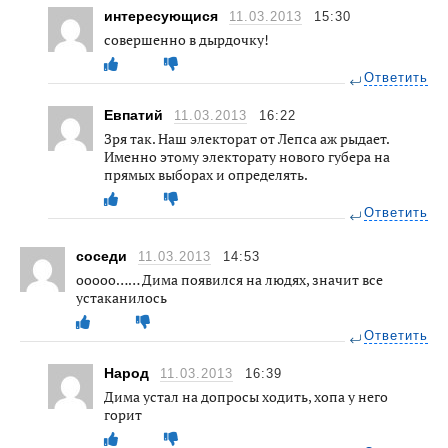
интересующися
11.03.2013
15:30
совершенно в дырдочку!
Ответить
Евпатий
11.03.2013
16:22
Зря так. Наш электорат от Лепса аж рыдает.
Именно этому электорату нового губера на
прямых выборах и определять.
Ответить
соседи
11.03.2013
14:53
ооооо…… Дима появился на людях, значит все
устаканилось
Ответить
Народ
11.03.2013
16:39
Дима устал на допросы ходить, хопа у него
горит