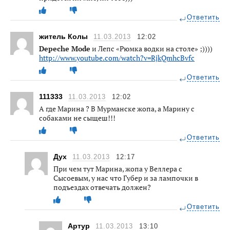
Ответить
житель Колы
11.03.2013
12:02
Depeche Mode
и Лепс «Рюмка водки на столе» ;))))
http://www.youtube.com/watch?v=RjkQmhcBvfc
Ответить
111333
11.03.2013
12:02
А где Марина ? В Мурманске жопа, а Марину с
собаками не сыщеш!!!
Ответить
Дух
11.03.2013
12:17
При чем тут Марина, жопа у Веллера с
Сысоевым, у нас что Губер и за лампочки в
подъездах отвечать должен?
Ответить
Артур
11.03.2013
13:10