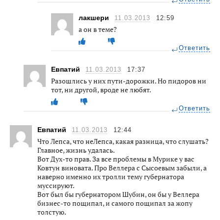
лакшери
11.03.2013
12:59
а он в теме?
Ответить
Евпатий
11.03.2013
17:37
Разошлись у них пути-дорожки. Но пидоров ни
тот, ни другой, вроде не любят.
Ответить
Евпатий
11.03.2013
12:44
Что Лепса, что неЛепса, какая разница, что слушать?
Главное, жизнь удалась.
Вот Дух-то прав. За все проблемы в Мурике у вас
Ковтун виновата. Про Веллера с Сысоевым забыли, а
наверно именно их тролли тему губернатора
муссируют.
Вот был бы губернатором Шубин, он бы у Веллера
бизнес-то пощипал, и самого пощипал за жопу
толстую.