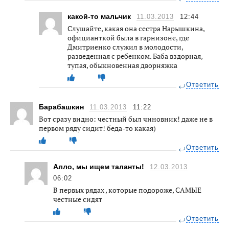
какой-то мальчик
11.03.2013
12:44
Слушайте, какая она сестра Нарышкина,
официанткой была в гарнизоне, где
Дмитриенко служил в молодости,
разведенная с ребенком. Баба вздорная,
тупая, обыкновенная дворняжка
Ответить
Барабашкин
11.03.2013
11:22
Вот сразу видно: честный был чиновник! даже не в
первом ряду сидит! беда-то какая)
Ответить
Алло, мы ищем таланты!
12.03.2013
06:02
В первых рядах , которые подороже, САМЫЕ
честные сидят
Ответить