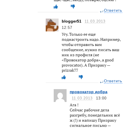
Ответить
blogger51
11.03.2013
12:57
Угу. Только ее еще
поднастроить надо. Например,
чтобы отправить вам
сообщение, нужно писать ваш
ник из профиля (не
«Провокатор добра», а good
provocator). А Призраку —
prizrak77
Ответить
провокатор добра
11.03.2013
13:00
Ага !
Сейчас рабочие дела
разгребу, понедельник всё
ж (!) и напишу Призраку
сигнальное письмо —