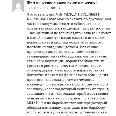
Жил он алчно и ушел из жизни алчно!
24.03.2013
00:57
Что есть жизнь? МИГ МЕЖДУ ПРОШЛЫМ И
БУДУЩИМ! Разве можно сказать по другому? Мы
часто не задумывается ,что действительно
жизнь так коротка, так хрупка , так быстротечна
. Нам,живущим не вериться,что когда то не будет
и нас . А останется только память и она может
пережить нас надолго,а может уйти вместе с
последним увядшим цветком . Вот сейчас
пришло время, когда вокруг идет какая то
сумашедшая гонка обогащения, мы постоянно
слышим о коррупции, воровстве бюджетных
средств и росте количества миллионеров и
миллиардеров . У нас просто нарастает культ
богатства, причем на фоне резкого обнищания
простого человека,причем не человека
вообще,а человека работающего ,поручающего
зарплату , человека,который учит,лечит,строит,
защищает и т д ,человека,который и составляет
основную массу нашей страны , т е это все мы
МЫ ! И нам по барабану этот олигарх ,который
обокрал нас и нашу страну,как и по барабану
все те воры и жулики,которые установили нам