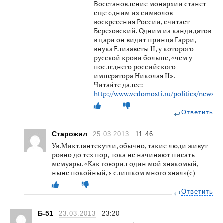
Восстановление монархии станет
еще одним из символов
воскресения России, считает
Березовский. Одним из кандидатов
в цари он видит принца Гарри,
внука Елизаветы II, у которого
русской крови больше, «чем у
последнего российского
императора Николая II».
Читайте далее:
http://www.vedomosti.ru/politics/news/
Ответить
Старожил
25.03.2013
11:46
Ув.Миктлантекутли, обычно, такие люди живут
ровно до тех пор, пока не начинают писать
мемуары. «Как говорил один мой знакомый,
ныне покойный, я слишком много знал»(с)
Ответить
Б-51
23.03.2013
23:20