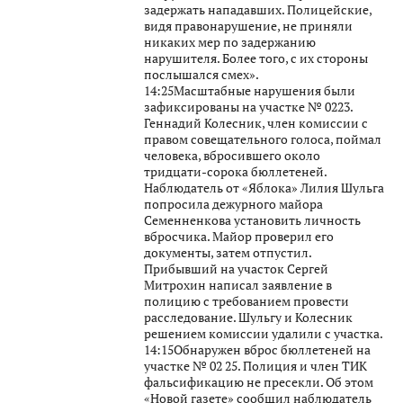
задержать нападавших. Полицейские,
видя правонарушение, не приняли
никаких мер по задержанию
нарушителя. Более того, с их стороны
послышался смех».
14:25Масштабные нарушения были
зафиксированы на участке № 0223.
Геннадий Колесник, член комиссии с
правом совещательного голоса, поймал
человека, вбросившего около
тридцати-сорока бюллетеней.
Наблюдатель от «Яблока» Лилия Шульга
попросила дежурного майора
Семенненкова установить личность
вбросчика. Майор проверил его
документы, затем отпустил.
Прибывший на участок Сергей
Митрохин написал заявление в
полицию с требованием провести
расследование. Шульгу и Колесник
решением комиссии удалили с участка.
14:15Обнаружен вброс бюллетеней на
участке № 02 25. Полиция и член ТИК
фальсификацию не пресекли. Об этом
«Новой газете» сообщил наблюдатель