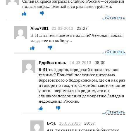
Сильная крыса загрызла слабую. Россия — огромный
подвал мира… Тёмный и со ржавыми трубами.
Ответить
Alex7381
23.03.2013
23:27
Б-51, а зачем живете в подвале? Чемодан-вокзал
и… далее по выбору…
Ответить
Ядрёна вошь
24.03.2013
08:00
Б-51
ты здоров, городской подвал ты наш
темный? Почитай последнее интервью
Березовского о Ходорковском, где он как раз
и говорит о том, что самое большое желание
у него — вернуться на родину, что он
слишком переоценил демократию Запада и
недооценил Россию.
Ответить
Б-51
25.03.2013
20:57
Ага, ты сказал и я сразу в библиотеку