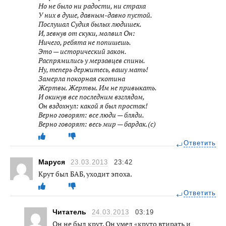
Но не было ни радости, ни страха
У них в душе, давным-давно пустой.
Послушал Судия былых людишек.
И, зевнув от скуки, молвил Он:
Ничего, ребята не попишешь.
Это — исторический закон.
Распрямились у мерзавцев спины.
Ну, теперь держитесь, вашу мать!
Замерла покорная скотина
Жертвы. Жертвы. Им не привыкать.
И окинув все последним взглядом,
Он вздохнул: какой я был простак!
Верно говорят: все люди — бляди.
Верно говорят: весь мир — бардак.(с)
Ответить
Маруся
23.03.2013
23:42
Крут был БАБ, уходит эпоха.
Ответить
Читатель
24.03.2013
03:19
Он не был крут. Он умел «круто втирать и