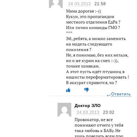
24.03.2013
21:58
Мама дорогая :-((
Кукуи, это пропагандон
местного отделения ЕдРа ?
Или лично команды ГМО ?
***
Эй, ребята, а можно заменить
на модель следующего
поколения ?
Не, я понимаю, без них нельзя,
но о же курам на смех :-)),
точнее хомякам.
А этот пусть идёт птушниц в
нашисты переформатировать !
В аккурат справится, чо ?
Ответить
Доктор ЗЛО
24.03.2013
23:02
Провокатор, не все
понимают отчего у тебя
така любовь к БАБу. Не
хошь поведать всем про