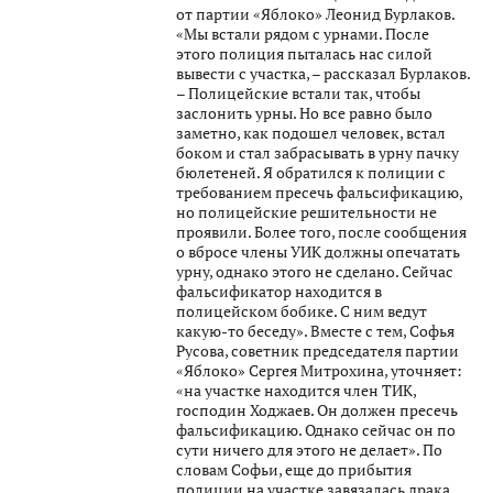
от партии «Яблоко» Леонид Бурлаков.
«Мы встали рядом с урнами. После
этого полиция пыталась нас силой
вывести с участка, – рассказал Бурлаков.
– Полицейские встали так, чтобы
заслонить урны. Но все равно было
заметно, как подошел человек, встал
боком и стал забрасывать в урну пачку
бюлетеней. Я обратился к полиции с
требованием пресечь фальсификацию,
но полицейские решительности не
проявили. Более того, после сообщения
о вбросе члены УИК должны опечатать
урну, однако этого не сделано. Сейчас
фальсификатор находится в
полицейском бобике. С ним ведут
какую-то беседу». Вместе с тем, Софья
Русова, советник председателя партии
«Яблоко» Сергея Митрохина, уточняет:
«на участке находится член ТИК,
господин Ходжаев. Он должен пресечь
фальсификацию. Однако сейчас он по
сути ничего для этого не делает». По
словам Софьи, еще до прибытия
полиции на участке завязалась драка