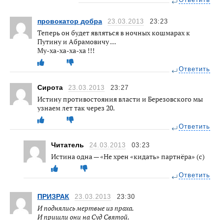
Ответить
провокатор добра
23.03.2013
23:23
Теперь он будет являться в ночных кошмарах к
Путину и Абрамовичу …
Му-ха-ха-ха-ха !!!
Ответить
Сирота
23.03.2013
23:27
Истину противостояния власти и Березовского мы
узнаем лет так через 20.
Ответить
Читатель
24.03.2013
03:23
Истина одна — «Не хрен «кидать» партнёра» (с)
Ответить
ПРИЗРАК
23.03.2013
23:30
И поднялись мертвые из праха.
И пришли они на Суд Святой.