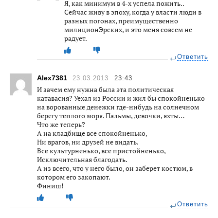
Я, как минимум в 4-х успела пожить..
Сейчас живу в эпоху, когда у власти люди в
разных погонах, преимущественно
милиционЭрских, и это меня совсем не
радует.
Ответить
Alex7381
23.03.2013
23:43
И зачем ему нужна была эта политическая
катавасия? Уехал из России и жил бы спокойненько
на ворованные денежки где-нибудь на солнечном
берегу теплого моря. Пальмы, девочки, яхты…
Что же теперь?
А на кладбище все спокойненько,
Ни врагов, ни друзей не видать.
Все культурненько, все пристойненько,
Исключительная благодать.
А из всего, что у него было, он заберет костюм, в
котором его закопают.
Финиш!
Ответить