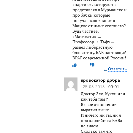
«партию», которую ты
представлял в Мурманске и
про бабки которые
получал ваш «папа» в
Мацкве от ныне усопшего?
Будь честнее.
«Математик….
Профессор..». Тьфу —
развел либерастную
блювотину. БАБ настоящий
ВРАГ современной России!
Ответить
провокатор добра
25.03.2013
09:01
Доктор Зло, Кукуи или
как тебя там ?
Я своё отношение
выразил выше.
И ничего ни ты, ни я
про злодейства БАБа
не знаем.
Сколько там его