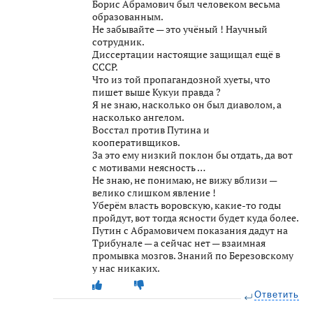
Борис Абрамович был человеком весьма
образованным.
Не забывайте — это учёный ! Научный
сотрудник.
Диссертации настоящие защищал ещё в
СССР.
Что из той пропагандозной хуеты, что
пишет выше Кукуи правда ?
Я не знаю, насколько он был диаволом, а
насколько ангелом.
Восстал против Путина и
кооперативщиков.
За это ему низкий поклон бы отдать, да вот
с мотивами неясность …
Не знаю, не понимаю, не вижу вблизи —
велико слишком явление !
Уберём власть воровскую, какие-то годы
пройдут, вот тогда ясности будет куда более.
Путин с Абрамовичем показания дадут на
Трибунале — а сейчас нет — взаимная
промывка мозгов. Знаний по Березовскому
у нас никаких.
Ответить