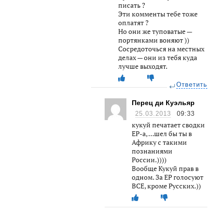
писать ?
Эти комменты тебе тоже
оплатят ?
Но они же туповатые —
портянками воняют ))
Сосредоточься на местных
делах — они из тебя куда
лучше выходят.
Ответить
Перец ди Куэльяр
25.03.2013
09:33
кукуй печатает сводки
ЕР-а, …шел бы ты в
Африку с такими
познаниями
России.))))
Вообще Кукуй прав в
одном. За ЕР голосуют
ВСЕ, кроме Русских.))