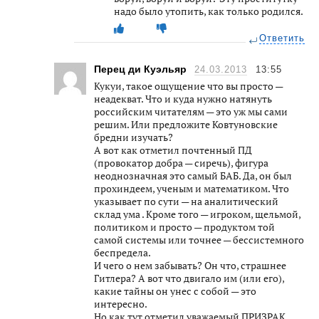
надо было утопить, как только родился.
Ответить
Перец ди Куэльяр
24.03.2013
13:55
Кукуи, такое ощущение что вы просто —
неадекват. Что и куда нужно натянуть
российским читателям — это уж мы сами
решим. Или предложите Ковтуновские
бредни изучать?
А вот как отметил почтенный ПД
(провокатор добра — сиречь), фигура
неоднозначная это самый БАБ. Да, он был
прохиндеем, ученым и математиком. Что
указывает по сути — на аналитический
склад ума . Кроме того — игроком, щельмой,
политиком и просто — продуктом той
самой системы или точнее — бессистемного
беспредела.
И чего о нем забывать? Он что, страшнее
Гитлера? А вот что двигало им (или его),
какие тайны он унес с собой — это
интересно.
Но как тут отметил уважаемый ПРИЗРАК