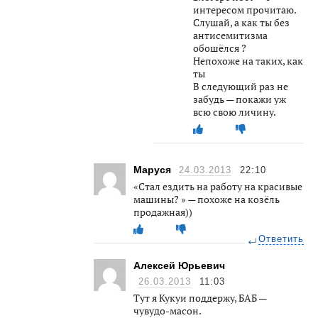
интересом прочитаю.
Слушай, а как ты без
антисемитизма
обошёлся ?
Непохоже на таких, как
ты
В следующий раз не
забудь — покажи уж
всю свою личину.
Маруся
24.03.2013
22:10
«Стал ездить на работу на красивые
машины? » — похоже на козёль
продажная))
Ответить
Алексей Юрьевич
26.03.2013
11:03
Тут я Кукуи поддержу, БАБ —
чувудо-масон.