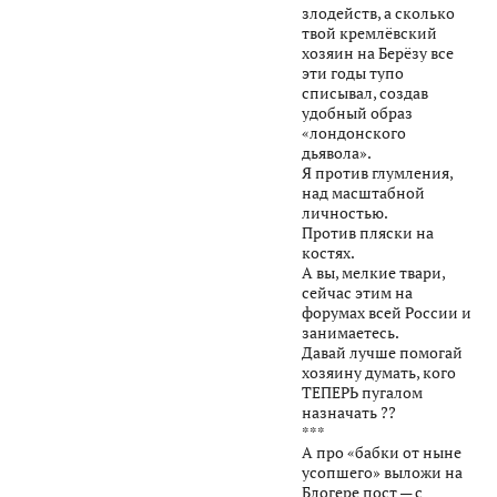
злодейств, а сколько
твой кремлёвский
хозяин на Берёзу все
эти годы тупо
списывал, создав
удобный образ
«лондонского
дьявола».
Я против глумления,
над масштабной
личностью.
Против пляски на
костях.
А вы, мелкие твари,
сейчас этим на
форумах всей России и
занимаетесь.
Давай лучше помогай
хозяину думать, кого
ТЕПЕРЬ пугалом
назначать ??
***
А про «бабки от ныне
усопшего» выложи на
Блогере пост — с