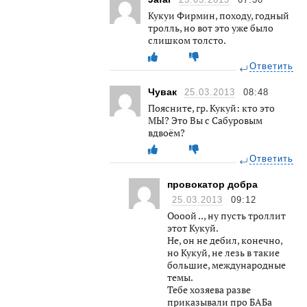
25.03.2013
07:30
Кукуи Фирмин, походу, годный
тролль, но вот это уже было
слишком толсто.
Ответить
Чувак
25.03.2013
08:48
Поясните, гр. Кукуй: кто это
МЫ? Это Вы с Сабуровым
вдвоём?
Ответить
провокатор добра
25.03.2013
09:12
Оооой .., ну пусть троллит
этот Кукуй.
Не, он не дебил, конечно,
но Кукуй, не лезь в такие
большие, международные
темы.
Тебе хозяева разве
приказывали про БАБа