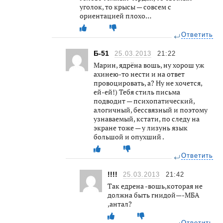
уголок, то крысы — совсем с
ориентацией плохо…
Ответить
Б-51
25.03.2013
21:22
Марин, ядрёна вошь, ну хорош уж
ахинею-то нести и на ответ
провоцировать, а? Ну не хочется,
ей-ей!) Тебя стиль письма
подводит — психопатический,
алогичный, бессвязный и поэтому
узнаваемый, кстати, по следу на
экране тоже — у лизунь язык
большой и опухший .
Ответить
!!!!
25.03.2013
21:42
Так едрена -вошь,которая не
должна быть гнидой—-МБА
,антал?