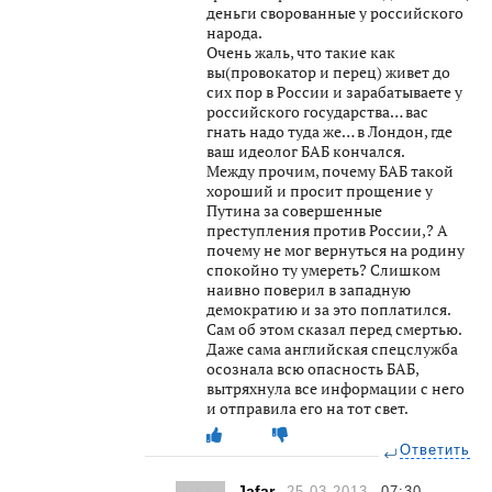
деньги сворованные у российского
народа.
Очень жаль, что такие как
вы(провокатор и перец) живет до
сих пор в России и зарабатываете у
российского государства… вас
гнать надо туда же… в Лондон, где
ваш идеолог БАБ кончался.
Между прочим, почему БАБ такой
хороший и просит прощение у
Путина за совершенные
преступления против России,? А
почему не мог вернуться на родину
спокойно ту умереть? Слишком
наивно поверил в западную
демократию и за это поплатился.
Сам об этом сказал перед смертью.
Даже сама английская спецслужба
осознала всю опасность БАБ,
вытряхнула все информации с него
и отправила его на тот свет.
Ответить
Jafar