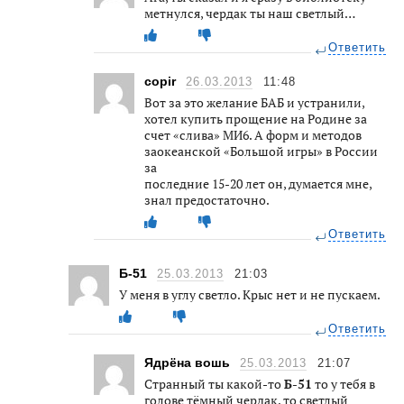
метнулся, чердак ты наш светлый…
Ответить
copir
26.03.2013
11:48
Вот за это желание БАБ и устранили,
хотел купить прощение на Родине за
счет «слива» МИ6. А форм и методов
заокеанской «Большой игры» в России
за
последние 15-20 лет он, думается мне,
знал предостаточно.
Ответить
Б-51
25.03.2013
21:03
У меня в углу светло. Крыс нет и не пускаем.
Ответить
Ядрёна вошь
25.03.2013
21:07
Странный ты какой-то
Б-51
то у тебя в
голове тёмный чердак, то светлый