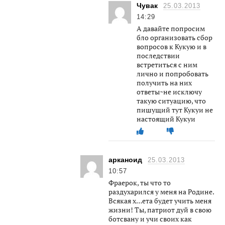
Чувак
25.03.2013
14:29
А давайте попросим
бло организовать сбор
вопросов к Кукую и в
последствии
встретиться с ним
лично и попробовать
получить на них
ответы~не исключу
такую ситуацию, что
пишущий тут Кукуи не
настоящий Кукуи
арканоид
25.03.2013
10:57
Фраерок, ты что то
раздухарился у меня на Родине.
Всякая х…ета будет учить меня
жизни! Ты, патриот дуй в свою
ботсвану и учи своих как