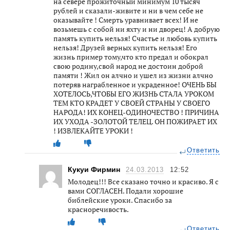
на севере прожиточный минимум 10 тысяч
рублей и сказали-живите и ни в чем себе не
оказывайте ! Смерть уравнивает всех! И не
возьмешь с собой ни яхту и ни дворец! А добрую
память купить нельзя! Счастье и любовь купить
нельзя! Друзей верных купить нельзя! Его
жизнь пример тому,что кто предал и обокрал
свою родину,свой народ не достоин доброй
памяти ! Жил он алчно и ушел из жизни алчно
потеряв награбленное и украденное! ОЧЕНЬ БЫ
ХОТЕЛОСЬ,ЧТОБЫ ЕГО ЖИЗНЬ СТАЛА УРОКОМ
ТЕМ КТО КРАДЕТ У СВОЕЙ СТРАНЫ У СВОЕГО
НАРОДА! ИХ КОНЕЦ-ОДИНОЧЕСТВО ! ПРИЧИНА
ИХ УХОДА -ЗОЛОТОЙ ТЕЛЕЦ. ОН ПОЖИРАЕТ ИХ
! ИЗВЛЕКАЙТЕ УРОКИ !
Ответить
Кукуи Фирмин
24.03.2013
12:52
Молодец!!! Все сказано точно и красиво. Я с
вами СОГЛАСЕН. Подали хорошие
библейские уроки. Спасибо за
красноречивость.
Ответить