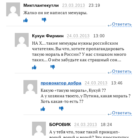
Миктлантекутли
23.03.2013
23:19
Жалко он не написал мемуары.
Ответить
Кукуи Фирмин
24.03.2013
13:00
НА Х… такие мемуары нужны российским
читателям. Вы что, хотите пропагандировать
такую мораль в России? У нас слишком много
таких… О нём забудьте как страшный сон…
Ответить
провокатор добра
24.03.2013
13:46
Какую «такую мораль», Кукуй ??
А у хозяина твоего, у Путина, какая мораль ?
Хоть какая-то есть ??
Ответить
БОРОВИК
24.03.2013
18:24
А у тебя что, тоже такой принцип-
воруй, воруй и воруй? Эту проститутку