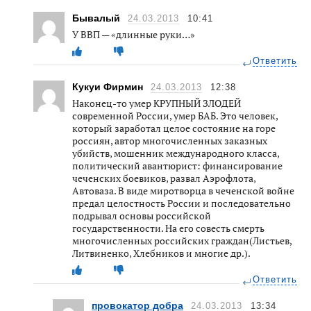
Бывалый
24.03.2013
10:41
У ВВП — «длинные руки…»
Ответить
Кукуи Фирмин
24.03.2013
12:38
Наконец-то умер КРУПНЫЙ ЗЛОДЕЙ
современной России, умер БАБ. Это человек,
который заработал целое состояние на горе
россиян, автор многочисленных заказных
убийств, мошенник международного класса,
политический авантюрист: финансирование
чеченских боевиков, развал Аэрофлота,
Автоваза. В виде миротворца в чеченской войне
предал целостность России и последовательно
подрывал основы российской
государственности. На его совесть смерть
многочисленных российских граждан(Листьев,
Литвиненко, Хлебников и многие др.).
Ответить
провокатор добра
24.03.2013
13:34