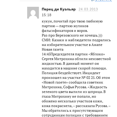
Перец ди Куэльяр
24.03.2013
15:18
кукуи, почитай про твою любимую
партию — партию жуликов
фальсификаторов и воров.
Раз про Березовского не хочешь.)))
СМИ: Казаки и наблюдатели подрались
на избирательном участке в Анапе
Новая газета
14:45Председателя партии «Яблоко»
Сергея Митрохина облили неизвестной
жидкостью. В данный момент он
находится в машине скорой помощи.
Полиция бездействует. Инцидент
произошел на участке № 02 25. Об этом
«Новой газете» сообщила советник
Митрохина, Софья Русова. «Жидкость
зеленого цвета вылили из шприца. В
глаза Митрохину не попали, но
обожено несколько участков кожи,
кожа покраснела, – рассказала Русова. –
Мы обратились к присутствующим
сотрудникам полиции с требованием