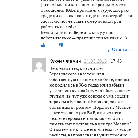
(несколько ниже) — вполне реально, что в
отношении БАБа применят старую добрую
традицию — как сказал один киногерой — «я
заставлю после вашей смерти ваш труп
работать на себя».
Ведь знаний по Березовскому у нас
действительно — практически никаких…)
Ответить
Кукуи Фирмин
24.03.2013
17:46
Неодекват тех, кто считает
Березовского ангелом. или
собственную страну не любите, или вы
не родились в 90-х годах или забыли
уже чеченскую войну. Надо быть совсем
глупым, вы тут уже совсем с ума сошли:
теракты в Беслане, в Кизляре, захват
больницы в грозном, Норд ост в Москве
— все это дело рук БАБ, а вы из него
делаете героям сегодня, может быть
память ему поставить в центре Москвы?
Он математик… все его математические
расчеты, направлены на уничтожение