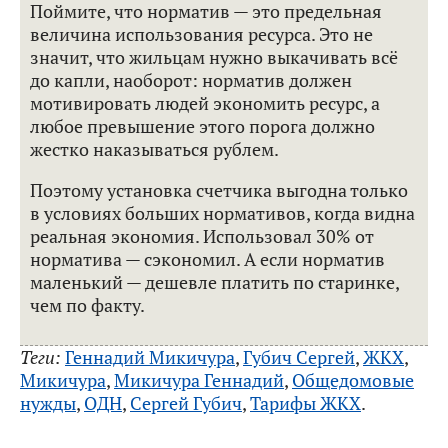
Поймите, что норматив — это предельная
величина использования ресурса. Это не
значит, что жильцам нужно выкачивать всё
до капли, наоборот: норматив должен
мотивировать людей экономить ресурс, а
любое превышение этого порога должно
жестко наказываться рублем.
Поэтому установка счетчика выгодна только
в условиях больших нормативов, когда видна
реальная экономия. Использовал 30% от
норматива — сэкономил. А если норматив
маленький — дешевле платить по старинке,
чем по факту.
Теги:
Геннадий Микичура
,
Губич Сергей
,
ЖКХ
,
Микичура
,
Микичура Геннадий
,
Общедомовые
нужды
,
ОДН
,
Сергей Губич
,
Тарифы ЖКХ
.