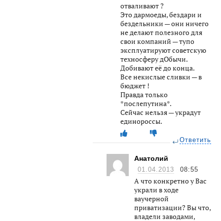
отваливают ?
Это дармоеды, бездари и
бездельники — они ничего
не делают полезного для
свои компаний — тупо
эксплуатируют советскую
техносферу дОбычи.
Добивают её до конца.
Все некислые сливки — в
бюджет !
Правда только
*послепутина*.
Сейчас нельзя — украдут
единороссы.
Ответить
Анатолий
01.04.2013
08:55
А что конкретно у Вас
украли в ходе
ваучерной
приватизации? Вы что,
владели заводами,