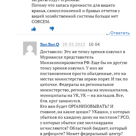
Потому что запаса прочности для вашего
вранья, самоуспокоений и бравых отчетов у
вашей хозяйственной системы больше нет
СОВСЕМ.
Ответить
Sur.Sur.Q
29.03.2013
10:04
Доставило: Эту же точку зрения озвучил в
Мурманске представитель
Минэкономразвития РФ. Еще бы он другую
точку зрения озвучил. У них же
постановления просто обалденные, это на
местах министерства херню порят. И так по
цепочке. Федералы на региональное
министерство, регионалы на муниципалов,
муниципалы на УК, УК — на жильцов. Все,
бля. круг замкнулся.
Кто вам будет ОРГАНИЗОВЫВАТЬ? И
главное, на какие шиши? УКашки, у которых
убытков по каждому дому на миллион? РСО,
у которых убытки уже миллиардами
исчисляются? Областной бюджет, который
в дефиците? Может федеральный центр?