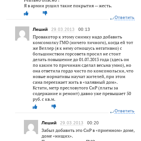
Я в армии рушил такие покрытия — жесть.
Ответить
Леший
29.03.2013
00:13
Провакотор к этому снимку надо добавить
комсомолку ГМО (ничего личного), когда ей тот
же Веллер (я к нему отношусь негативно) с
большинством горсовета просил не стоит
делать повышение до 01.07.2013 года (здесь он
по каким то причинам сделал весьма умно), но
она ответила гордо чисто по комсомольски, что
новые нормативы научат жителей, при этом
сама переезжает жить в «халявный дом».
Кстати, метр пресловутого СиР (платы за
содержание и ремонт) давно уже превышает 50
руб. с кв.м.
Ответить
Леший
29.03.2013
00:20
Забыл добавить это СиР в «приемном» доме,
доме «нищих».