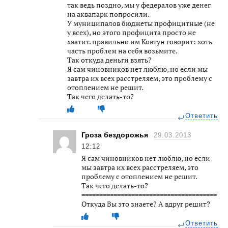
так ведь поздно, мы у федералов уже денег
на аквапарк попросили.
У муниципалов бюджеты профицитные (не
у всех), но этого профицита просто не
хватит. правильно им Ковтун говорит: хоть
часть проблем на себя возьмите.
Так откуда деньги взять?
Я сам чиновников нет люблю, но если мы
завтра их всех расстреляем, это проблему с
отоплением не решит.
Так чего делать-то?
Ответить
Гроза бездорожья
29.03.2013
12:12
Я сам чиновников нет люблю, но если
мы завтра их всех расстреляем, это
проблему с отоплением не решит.
Так чего делать-то?
======================================
Откуда Вы это знаете? А вдруг решит?
Ответить