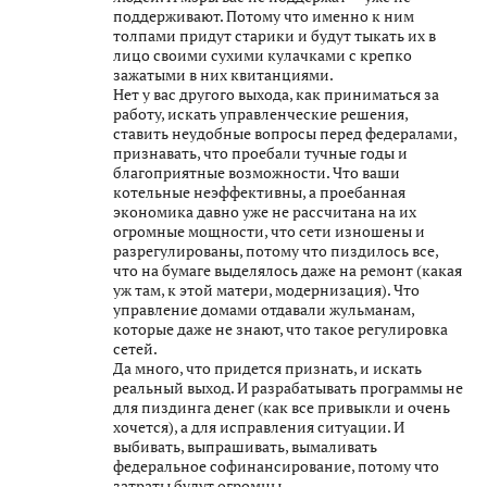
поддерживают. Потому что именно к ним
толпами придут старики и будут тыкать их в
лицо своими сухими кулачками с крепко
зажатыми в них квитанциями.
Нет у вас другого выхода, как приниматься за
работу, искать управленческие решения,
ставить неудобные вопросы перед федералами,
признавать, что проебали тучные годы и
благоприятные возможности. Что ваши
котельные неэффективны, а проебанная
экономика давно уже не рассчитана на их
огромные мощности, что сети изношены и
разрегулированы, потому что пиздилось все,
что на бумаге выделялось даже на ремонт (какая
уж там, к этой матери, модернизация). Что
управление домами отдавали жульманам,
которые даже не знают, что такое регулировка
сетей.
Да много, что придется признать, и искать
реальный выход. И разрабатывать программы не
для пиздинга денег (как все привыкли и очень
хочется), а для исправления ситуации. И
выбивать, выпрашивать, вымаливать
федеральное софинансирование, потому что
затраты будут огромны.