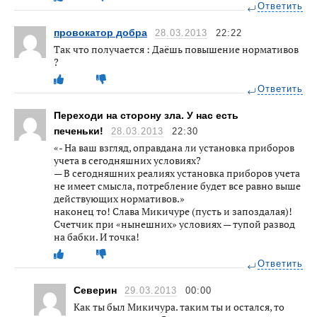
Ответить
провокатор добра
28.03.2013
22:22
Так что получается : Даёшь повышение нормативов
?
Ответить
Переходи на сторону зла. У нас есть
печеньки!
28.03.2013
22:30
«- На ваш взгляд, оправдана ли установка приборов
учета в сегодняшних условиях?
— В сегодняшних реалиях установка приборов учета
не имеет смысла, потребление будет все равно выше
действующих нормативов.»
наконец то! Слава Микичуре (пусть и запоздалая)!
Счетчик при «нынешних» условиях — тупой развод
на бабки. И точка!
Ответить
Северин
29.03.2013
00:00
Как ты был Микичура. таким ты и остался, то