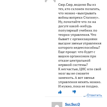
Сюр.Сюр, видимо Вы из
тех, кто склонен полагать,
что можно «выигрывать
войны вопреки Сталину».
Ну, почитайте что ли на
досуге какой-нибудь
популярный учебник по
теории управления. Что
бывает с организациями
высшие звенья управления
которого недееспособны?
Еще проще: что будет с
вашим организмом при
отказе центральной
нервной системы?
К несчастью, ЦНС или свой
мозг вы не сможете
заменить. А вот звенья
управления менять можно.
И нужно, пока не поздно.
Ответить
Sur.Sur.Q