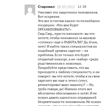
Старожил
29.03.2013
12:38
Умиляют эти защитники чиновников.
Вот искренне.
Это вот я считаю каким-то полнейшим
пиздецом: «Кто вам будет
ОРГАНИЗОВЫВАТЬ?»
Сюр.Сюр,, просто напишите: вы что
хотите, чтобы чиновники за вшивую
«сотенку» еще и РАБОТАЛИ? Да, блин,
хочу! И найти таких специалистов на
подобный уровень зарплат — не
проблема. Если только это будет
открытый конкурс, а не «набор» среди
родственников и знакомых.
Попробуйте представить, что вы
приходите к любому специалисту, и он
говорит: вы что хотите, чтобы я за свою
зарплату вас еще и лечил (учил,
ремонтировал вашу машину)? — Ну,
грубо говоря, да! Именно этого все
абсолютно обоснованно и хотят. И не
нужно давать идиотских оправданий
бездеятельности чиновников. Не нужно
ожидать, что за все спокойно заплатят