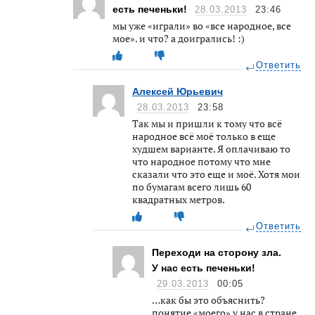
есть печеньки!
28.03.2013
23:46
мы уже «играли» во «все народное, все
мое». и что? а доигрались! :)
Ответить
Алексей Юрьевич
28.03.2013
23:58
Так мы и пришли к тому что всё
народное всё моё только в еще
худшем варианте. Я оплачиваю то
что народное потому что мне
сказали что это еще и моё. Хотя мои
по бумагам всего лишь 60
квадратных метров.
Ответить
Переходи на сторону зла.
У нас есть печеньки!
29.03.2013
00:05
…как бы это объяснить?
понятие «моего» у нас в стране