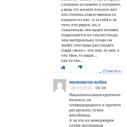
слишком искажено и изгажено.
а ведь тут ничего плохого нет.
это степень ответственности
каждого из нас: и за себя и за
того, кто рядом. но, к
сожалению, чем выше человек
поднимается по соцлестнице,
чем материально лучше он
живет, тем чаще рассуждает,
глядя «вниз»: что мое, то мое. а
что твое, то наше…
как то так…
Ответить
провокатор добра
29.03.2013
09:08
Национализация крупного
бизнеса, уж
углеводородного и прочего
ресурсного, точно
неизбежна.
А за что их менеджерам
сотни миллионов