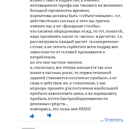
неповышения тарифа как такового на возможно
больший промежуток времени.
нормативы должны быть «субъективными», т.е.
действительно сколько и чего мы тратим.
именно мы, а не «фонарные столбы».
что касаемо общедомовых нужд, то тут, пожалуй,
надо применять какие то «вилки» в расчетах. т.е.
рассматривать каждый расчет «в конкретном»
случае, а не лепить горбатого всем подряд вне
зависимости от условий проживания и
потребления.
но это мое частное мнение.
и, поскольку, все теперь находится так или
иначе в частных руках, то первостепенной
задачей становится получение прибыли. а от
сюда и действия. но, к сожалению, у нас
априори принято для получения наибольшей
прибыли взвинчивать цены, а не наращивать
прибыль путем быстрооборачиваемости
денежных средств…
повторюсь, это лишь мое ИМХО
Ответить