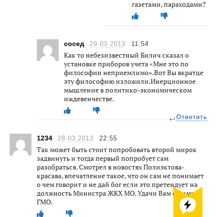
газетами, параходами?
сосед
29.03.2013
11:54
Как то небезизвестный Билич сказал о
установке приборов учета «Мне это по
философии неприемлимо».Вот Вы вкратце
эту философию изложили.Инерционное
мышление в политико-экономическом
иждевенчестве.
Ответить
1234
28.03.2013
22:55
Так может быть стоит попробовать второй мирок
задвинуть и тогда первый попробует сам
разобраться. Смотрел в новостях Полиэктова-
красава, впечатление такое, что он сам не понимает
о чем говорит и не дай бог если это претендует на
должность Министра ЖКХ МО. Удачи Вам с ними
ГМО.