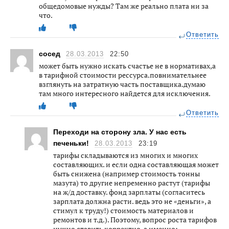
общедомовые нужды? Там же реально плата ни за
что.
Ответить
сосед
28.03.2013
22:50
может быть нужно искать счастье не в нормативах,а
в тарифной стоимости рессурса.повнимательнее
взглянуть на затратную часть поставщика.думаю
там много интересного найдется для исключения.
Ответить
Переходи на сторону зла. У нас есть
печеньки!
28.03.2013
23:19
тарифы складываются из многих и многих
составляющих. и если одна составляющая может
быть снижена (например стоимость тонны
мазута) то другие непременно растут (тарифы
на ж/д доставку. фонд зарплаты (согласитесь
зарплата должна расти. ведь это не «деньги», а
стимул к труду!) стоимость материалов и
ремонтов и т.д.). Поэтому, вопрос роста тарифов
нужно ставить корректно, а именно: