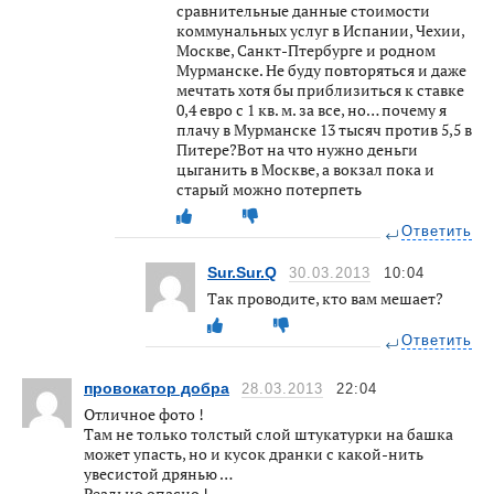
сравнительные данные стоимости
коммунальных услуг в Испании, Чехии,
Москве, Санкт-Птербурге и родном
Мурманске. Не буду повторяться и даже
мечтать хотя бы приблизиться к ставке
0,4 евро с 1 кв. м. за все, но… почему я
плачу в Мурманске 13 тысяч против 5,5 в
Питере?Вот на что нужно деньги
цыганить в Москве, а вокзал пока и
старый можно потерпеть
Ответить
Sur.Sur.Q
30.03.2013
10:04
Так проводите, кто вам мешает?
Ответить
провокатор добра
28.03.2013
22:04
Отличное фото !
Там не только толстый слой штукатурки на башка
может упасть, но и кусок дранки с какой-нить
увесистой дрянью …
Реально опасно !