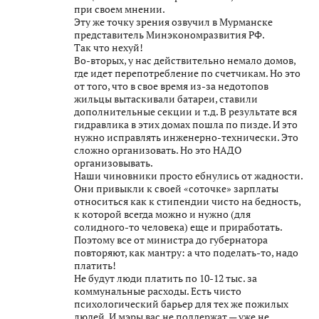
при своем мнении.
Эту же точку зрения озвучил в Мурманске
представитель Минэкономразвития РФ.
Так что нехуй!
Во-вторых, у нас действительно немало домов,
где идет перепотребление по счетчикам. Но это
от того, что в свое время из-за недотопов
жильцы вытаскивали батареи, ставили
дополнительные секции и т.д. В результате вся
гидравлика в этих домах пошла по пизде. И это
нужно исправлять инженерно-технически. Это
сложно организовать. Но это НАДО
организовывать.
Наши чиновники просто ебнулись от жадности.
Они привыкли к своей «соточке» зарплаты
относиться как к стипендии чисто на бедность,
к которой всегда можно и нужно (для
солидного-то человека) еще и приработать.
Поэтому все от министра до губернатора
повторяют, как мантру: а что поделать-то, надо
платить!
Не будут люди платить по 10-12 тыс. за
коммунальные расходы. Есть чисто
психологический барьер для тех же пожилых
людей. И мэры вас не поддержат — уже не