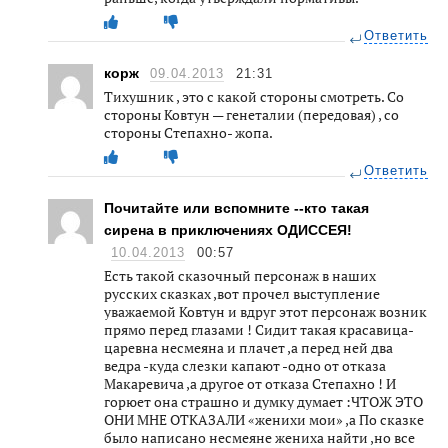
Ответить
корж
09.04.2013
21:31
Тихушник , это с какой стороны смотреть. Со
стороны Ковтун — генеталии (передовая) , со
стороны Степахно- жопа.
Ответить
Почитайте или вспомните --кто такая
сирена в приключениях ОДИССЕЯ!
10.04.2013
00:57
Есть такой сказочный персонаж в наших
русских сказках ,вот прочел выступление
уважаемой Ковтун и вдруг этот персонаж возник
прямо перед глазами ! Сидит такая красавица-
царевна несмеяна и плачет ,а перед ней два
ведра -куда слезки капают -одно от отказа
Макаревича ,а другое от отказа Степахно ! И
горюет она страшно и думку думает :ЧТОЖ ЭТО
ОНИ МНЕ ОТКАЗАЛИ «женихи мои» ,а По сказке
было написано несмеяне жениха найти ,но все