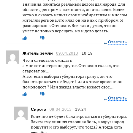
значения, заняться реальным делом для народа, для
области, для промышленности, он отказался. Более
четко и сказать нельзя своим избирателям и в целом
жителям региона,что клал он на них с прибором. Я
разочарован в Степахне. Все-таки думал, что он
умеет не только верещать, но и дело делать.
Ответить
Житель земли
09.04.2013
18:19
Что и следовало ожидать
а мне вот интересно другое. Степахно сказал, что
староват он…
А вот если выборы губернатора грянут, он что
баллотироваться не будет ? или к тому времени он
помолодеет ? Или жажда власти возмет свое…
Ответить
Сирота
09.04.2013
19:24
Конечно не будет балатироваться в губернаторы.
Зачем ему лишняя головная боль, а вдруг народ
пошутит и его выберут, что тогда? А тогда хоть
вешайся.