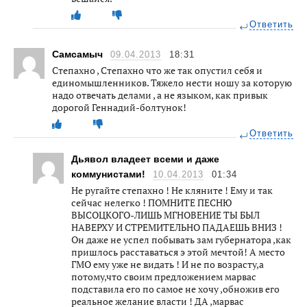
Ответить
Самсамыч
09.04.2013
18:31
Степахно , Степахно что же так опустил себя и
единомышленников. Тяжело нести ношу за которую
надо отвечать делами , а не языком, как привык
дорогой Геннадий-болтунок!
Ответить
Дьявол владеет всеми и даже
коммунистами!
10.04.2013
01:34
Не ругайте степахно ! Не кляните ! Ему и так
сейчас нелегко ! ПОМНИТЕ ПЕСНЮ
ВЫСОЦКОГО-ЛИШЬ МГНОВЕНИЕ ТЫ БЫЛ
НАВЕРХУ И СТРЕМИТЕЛЬНО ПАДАЕШЬ ВНИЗ !
Он даже не успел побывать зам губернатора ,как
пришлось расставаться э этой мечтой! А место
ГМО ему уже не видать ! И не по возрасту,а
потому,что своим предложением марвас
подставила его по самое не хочу ,обножив его
реальное желание власти ! ДА ,марвас