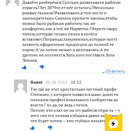
Давайте разберёмся.Сколько разваливали рыбную
отрасль?Лет 20?Что от неё осталось?Несколько
ржавых тазиков?Разваливали,в том числе и
законодательно.Сначала примите законы,чтобы
можно было рыбакам работать так же
комфортно,как в той же Норвегии.Уберите свору
чинуш,которые только палки в колёса
вставляют.Погранцы,таможеники,которые могут
затянуть оформление продукции до полной её
порчи.А уж потом можно и возглавлять.А по
другому не получится.Хоть кого поставьте.Хоть
Ленина.
Ответить
Guest
09.04.2013
18:52
Так где же этот кристалльно честный профи
Степахно, у которого появился шанс донести
позицию профессионального сообщества до
власти? Ах да, он ведь слился.
Потому что клал он на эту рыбную отрасль — у
него уже его личная кубышка давно закатана, и
что будет потом — ему глубоко начхать.