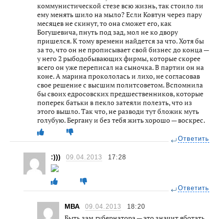
коммунистической стезе всю жизнь, так стоило ли
ему менять шило на мыло? Если Ковтун через пару
месяцев не скинут, то она сможет его, как
Богушевича, пнуть под зад, мол не ко двору
пришелся. К тому времени найдется за что. Хотя бы
за то, что он не прописывает свой бизнес до конца —
у него 2 рыбодобывающих фирмы, которые скорее
всего он уже переписал на сыночка. В партии он на
коне. А марина прокололась и лихо, не согласовав
свое решение с высшим политсоветом. Вспомнила
бы своих едросовских предшественников, которые
поперек батьки в пекло затеяли полезть, что из
этого вышло. Так что, не разводи тут бложик муть
голубую. Бергану и без тебя жить хорошо — воскрес.
Ответить
:)))
09.04.2013
17:28
Ответить
МВА
09.04.2013
18:20
Быть зам.губернатора — это значит яботать,