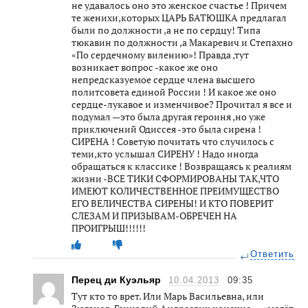
не удавалось оно это женское счастье ! Причем
те женихи,которых ЦАРЬ БАТЮШКА предлагал
были по должности ,а не по сердцу! Типа
тюкавин по должности ,а Макаревич и Степахно
«По сердечному вилению»! Правда ,тут
возникает вопрос -какое же оно
непредсказуемое сердце члена высшего
политсовета единой России ! И какое же оно
сердце-лукавое и изменчивое? Прочитал я все и
подумал —это была другая героиня ,но уже
приключений Одиссея -это была сирена !
СИРЕНА ! Советую почитать что случилось с
теми,кто услышал СИРЕНУ ! Надо иногда
обращаться к классике ! Возвращаясь к реалиям
жизни -ВСЕ ТИКИ СФОРМИРОВАНЫ ТАК,ЧТО
ИМЕЮТ КОЛИЧЕСТВЕННОЕ ПРЕИМУЩЕСТВО
ЕГО ВЕЛИЧЕСТВА СИРЕНЫ! И КТО ПОВЕРИТ
СЛЕЗАМ И ПРИЗЫВАМ-ОБРЕЧЕН НА
ПРОИГРЫШ!!!!!!
Ответить
Перец ди Куэльяр
10.04.2013
09:35
Тут кто то врет. Или Марь Васильевна, или