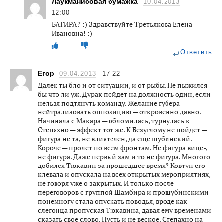
Лаукманисовая бумажка
10.04.2013
12:00
БАГИРА? :) Здравствуйте Третьякова Елена
Ивановна! :)
Ответить
Егор
09.04.2013
17:22
Далек ты бло и от ситуации, и от рыбы. Не пыжился
бы что ли уж. Дурак пойдет на должность один, если
нельзя подтянуть команду. Желание губера
нейтрализовать оппозицию — откровенно давно.
Начинала с Макара — обломилась, турнулась к
Степахно — эффект тот же. К Безуглому не пойдет —
фигура не та, не влиятелен, да еще шубинский.
Короче — пролет по всем фронтам. Не фигура вице-,
не фигура. Даже первый зам и то не фигура. Многого
добился Тюкавин за прошедшее время? Ковтун его
клевала и опускала на всех открытых мероприятиях,
не говоря уже о закрытых. И только после
переговоров с группой Шамбира и прошубинскими
понемногу стала опускать поводья, вроде как
слегонца пропуская Тюкавина, давая ему временами
сказать свое слово. Пусть и не веское. Степахно на