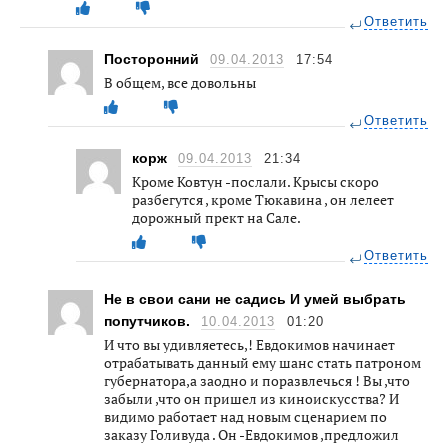
Ответить
Посторонний
09.04.2013
17:54
В общем, все довольны
Ответить
корж
09.04.2013
21:34
Кроме Ковтун -послали. Крысы скоро
разбегутся , кроме Тюкавина , он лелеет
дорожный прект на Сале.
Ответить
Не в свои сани не садись И умей выбрать
попутчиков.
10.04.2013
01:20
И что вы удивляетесь,! Евдокимов начинает
отрабатывать данный ему шанс стать патроном
губернатора,а заодно и поразвлечься ! Вы ,что
забыли ,что он пришел из киноискусства? И
видимо работает над новым сценарием по
заказу Голивуда . Он -Евдокимов ,предложил