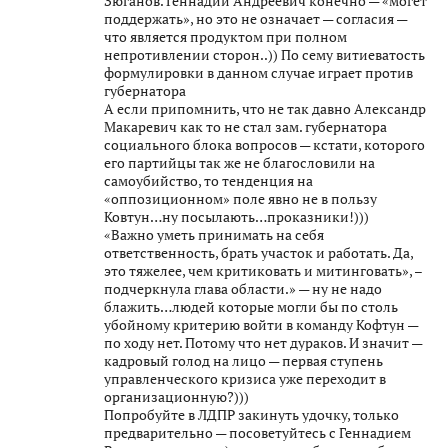
Зюганов. Геннадий Андреевич конечно — «могёт
поддержать», но это не означает — согласия —
что является продуктом при полном
непротивлении сторон..)) По сему витиеватость
формулировки в данном случае играет против
губернатора
А если припомнить, что не так давно Александр
Макаревич как то не стал зам. губернатора
социального блока вопросов — кстати, которого
его партийцы так же не благословили на
самоубийство, то тенденция на
«оппозиционном» поле явно не в пользу
Ковтун…ну посылають…проказники!)))
«Важно уметь принимать на себя
ответственность, брать участок и работать. Да,
это тяжелее, чем критиковать и митинговать», –
подчеркнула глава области.» — ну не надо
блажить…людей которые могли бы по столь
убойному критерию войти в команду Кофтун —
по ходу нет. Потому что нет дураков. И значит —
кадровый голод на лицо — первая ступень
управленческого кризиса уже переходит в
организационную?)))
Попробуйте в ЛДПР закинуть удочку, только
предварительно — посоветуйтесь с Геннадием