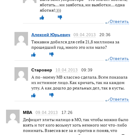
яботать… ни заяботка, ни выяботки… одна
яботня!;)))
Ответить
Алексей Юрьевич
09.04.2013
20:36
Тюкавин добился для себя 21,8 миллиона за
прошедший год, много это или мало?
Ответить
Старовер
10.04.2013
09:39
А по -моему МВ классно сделала. Всем показала
их истинное лицо. Как кричать, так на каждом
углу. А как дошло до реальных дел, так в кусты.
Ответить
МВА
09.04.2013
17:26
Дефицит элиты налицо в МО, так чтобы можно было
взять и тот кого возьмут хоть немного мог что-либо
понимать. Взвесив все за и против и поняв, что