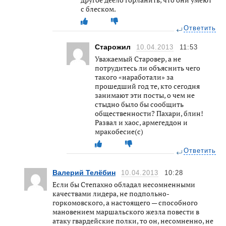
с блеском.
Ответить
Старожил
10.04.2013
11:53
Уважаемый Старовер, а не
потрудитесь ли объяснить чего
такого «наработали» за
прошедший год те, кто сегодня
занимают эти посты, о чем не
стыдно было бы сообщить
общественности? Пахари, блин!
Развал и хаос, армегеддон и
мракобесие(с)
Ответить
Валерий Телёбин
10.04.2013
10:28
Если бы Степахно обладал несомненными
качествами лидера, не подпольно-
горкомовского, а настоящего — способного
мановением маршальского жезла повести в
атаку гвардейские полки, то он, несомненно, не