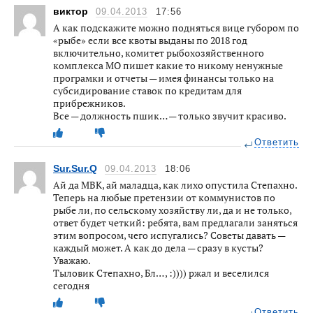
виктор
09.04.2013
17:56
А как подскажите можно подняться вице губором по
«рыбе» если все квоты выданы по 2018 год
включительно, комитет рыбохозяйственного
комплекса МО пишет какие то никому ненужные
програмки и отчеты — имея финансы только на
субсидирование ставок по кредитам для
прибрежников.
Все — должность пшик… — только звучит красиво.
Ответить
Sur.Sur.Q
09.04.2013
18:06
Ай да МВК, ай маладца, как лихо опустила Степахно.
Теперь на любые претензии от коммунистов по
рыбе ли, по сельскому хозяйству ли, да и не только,
ответ будет четкий: ребята, вам предлагали заняться
этим вопросом, чего испугались? Советы давать —
каждый может. А как до дела — сразу в кусты?
Уважаю.
Тыловик Степахно, Бл… , :)))) ржал и веселился
сегодня
Ответить