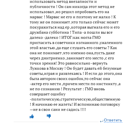
использовать метод внезапности и
публичности ! Он сам никогда этот метод не
использовал ,но решил опробовать его на
марвас ! Марвас не его и поэтому не жалко ! К
тому же он понимает ,что только сейчас может
покуражиться над ер ,которая выгнала его и его
дружбана субботина ! Типа -а пошли вы все
далеко -далеко ! ИТОГ:как могла ГМО
пригласить в советчики изгнанного ,ужаленного
этой властью ,да еще слушать его советы ? Как
она не понимает ,что именно она,пусть даже
через дмитриенко ,занимает его место ,с его
точки зрения! Это равносильно -вернуть
Лужкова в Москву ! Он будет давать ей безумные
советы,играя и развлекаясь ! И если до этого,она
была автором своих ошибок,то сейчас она
-актер его мести ,причем мести по инстинкту ,а
не по сознанию ! Результат : ГМО вновь
совершает ошибку
-политическую,стратегическую,общественную
! Я начинаю ее жалеть! И вспоминаю поговорку
—не в свои сани не садись !!!!
Ответить