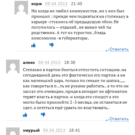
корж
09.04.2013
21:40
Ни когда не любил коммунистов , но у них был
принцип : прежде чем подняться на ступеньку в
карьере -стукнись об предыдущую лбом. Не
получилось — отдыхай , не важно чей ты
родственик. А тут из туристок , блядь
комсомолок -в губернаторы .
Ответить
алекс
09.04.2013
18:38
Степахно в партии боиться отпустить ситуацию. на
сегодняшний день это фактически его партия. а он
как маленький царь. только по сеньке ли шапка,,,,,
как говориться п…ть не руками работать.. а то что он
зассал это очевидно. придя в аппарат он афтоматом
теряет власть в партии. и когда его спишут а это
могло было произойти 2 -3 месяца. он останеться не
удел. а хотеться ещё урвать по властвовать..
Ответить
хмурый
09.04.2013
18:41