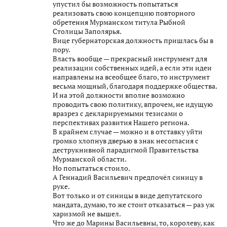
упустил бы возможность попытаться
реализовать свою концепцию повторного
обретения Мурманском титула Рыбной
Столицы Заполярья.
Вице губернаторская должность пришлась бы в
пору.
Власть вообще — прекрасный инструмент для
реализации собственных идей, а если эти идеи
направлены на всеобщее благо, то инструмент
весьма мощный, благодаря поддержке общества.
И на этой должности вполне возможно
проводить свою политику, впрочем, не идущую
вразрез с декларируемыми тезисами о
перспективах развития Нашего региона.
В крайнем случае — можно и в отставку уйти
громко хлопнув дверью в знак несогласия с
деструкнивной парадигмой Правительства
Мурманской области.
Но попытаться стоило.
А Геннадий Васильевич предпочёл синицу в
руке.
Вот только и от синицы в виде депутатского
мандата, думаю, то же стоит отказаться — раз уж
харизмой не вышел.
Что же до Марины Васильевны, то, королеву, как