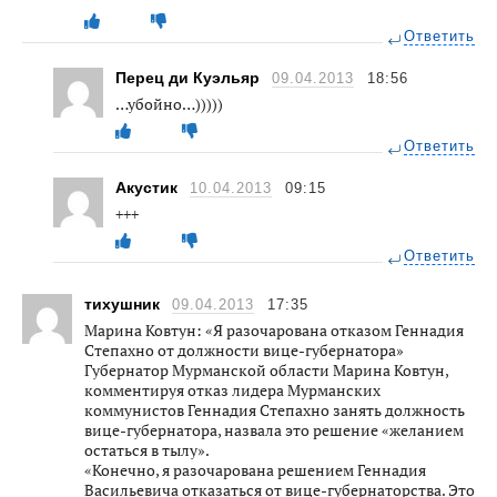
Ответить
Перец ди Куэльяр
09.04.2013
18:56
…убойно…)))))
Ответить
Акустик
10.04.2013
09:15
+++
Ответить
тихушник
09.04.2013
17:35
Марина Ковтун: «Я разочарована отказом Геннадия
Степахно от должности вице-губернатора»
Губернатор Мурманской области Марина Ковтун,
комментируя отказ лидера Мурманских
коммунистов Геннадия Степахно занять должность
вице-губернатора, назвала это решение «желанием
остаться в тылу».
«Конечно, я разочарована решением Геннадия
Васильевича отказаться от вице-губернаторства. Это