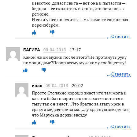
известно, делает свита — вот она и пытается —
бедная — её сколотить из того, что осталось в
регионе.
И если у неё получится — мы сами её ещё не раз
переизберём.
Ответить
БАГИРА
09.04.2013
17:17
Какой же он мужик после этого?Не протянуть руку
помощи даме?Позор всему мужскому сообществу!
Ответить
иван
09.04.2013
20:02
Просто Степахно хорошо знает что там жопа и
как эта баба говорит что он захотел остатся в
тылу так он знает …Что братве за атаку хрен в
сраку а медсестре за ма….ду красную звезду так
что Маруська держи звезду
Ответить