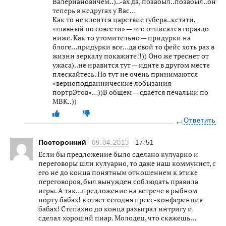
Валериановичем..)..-ах да, позабыл..позабыл..он
теперь в недругах у Вас…
Как то не клеится царствие губера..кстати,
«главный по совести» — что отписался гораздо
ниже. Как то утомительно — придурки на
блоге…придурки все…да свой то фейс хоть раз в
жизни зеркалу покажите!!)) Оно же треснет от
ужаса)..не нравится тут — идите в другом месте
плескайтесь. Но тут не очень принимаются
«верноподданнические лобызания
портрЭтов»…))В общем — сдается печальки по
МВК..))
Ответить
Посторонний
09.04.2013
17:51
Если бы предложение было сделано кулуарно и
переговоры шли кулуарно, то даже наш коммунист, с
его не до конца понятным отношением к этике
переговоров, был вынужден соблюдать правила
игры. А так…предложение на встрече в рыбном
порту бабах! в ответ сегодня пресс-конференция
бабах! Степахно до конца разыграл интригу и
сделал хороший пиар. Молодец, что скажешь…