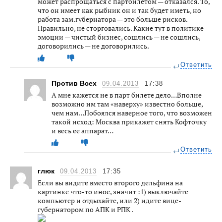
может распрощаться с партбилетом — отказался. То,
что он имеет как рыбник он и так будет иметь, но
работа зам.губернатора — это больше рисков.
Правильно, не сторговались. Какие тут в политике
эмоции — чистый бизнес, сошлись — не сошлись,
договорились — не договорились.
Ответить
Против Всех
09.04.2013
17:38
А мне кажется не в парт билете дело…Вполне
возможно им там «наверху» известно больше,
чем нам…Побоялся наверное того, что возможен
такой исход: Москва прикажет снять Кофточку
и весь ее аппарат…
Ответить
глюк
09.04.2013
17:35
Если вы видите вместо второго дельфина на
картинке что-то иное, значит :1) выключайте
компьютер и отдыхайте, или 2) идите вице-
губернатором по АПК и РПК .