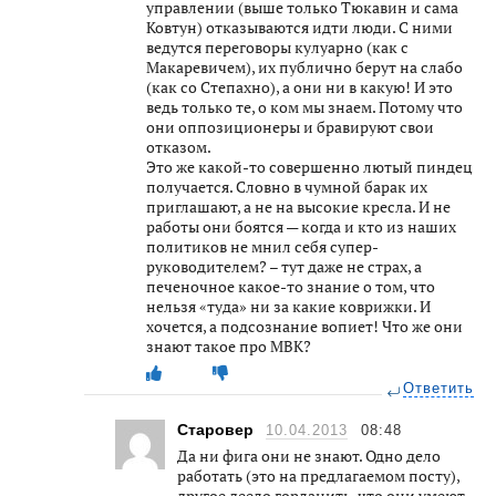
управлении (выше только Тюкавин и сама
Ковтун) отказываются идти люди. С ними
ведутся переговоры кулуарно (как с
Макаревичем), их публично берут на слабо
(как со Степахно), а они ни в какую! И это
ведь только те, о ком мы знаем. Потому что
они оппозиционеры и бравируют свои
отказом.
Это же какой-то совершенно лютый пиндец
получается. Словно в чумной барак их
приглашают, а не на высокие кресла. И не
работы они боятся — когда и кто из наших
политиков не мнил себя супер-
руководителем? – тут даже не страх, а
печеночное какое-то знание о том, что
нельзя «туда» ни за какие коврижки. И
хочется, а подсознание вопиет! Что же они
знают такое про МВК?
Ответить
Старовер
10.04.2013
08:48
Да ни фига они не знают. Одно дело
работать (это на предлагаемом посту),
другое деело горланить, что они умеют