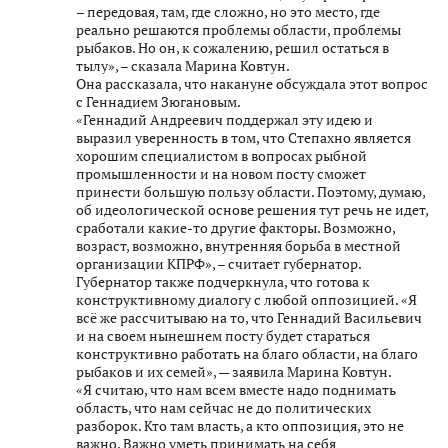
– передовая, там, где сложно, но это место, где
реально решаются проблемы области, проблемы
рыбаков. Но он, к сожалению, решил остаться в
тылу», – сказала Марина Ковтун.
Она рассказала, что накануне обсуждала этот вопрос
с Геннадием Зюгановым.
«Геннадий Андреевич поддержал эту идею и
выразил уверенность в том, что Степахно является
хорошим специалистом в вопросах рыбной
промышленности и на новом посту сможет
принести большую пользу области. Поэтому, думаю,
об идеологической основе решения тут речь не идет,
сработали какие-то другие факторы. Возможно,
возраст, возможно, внутренняя борьба в местной
организации КПРФ», – считает губернатор.
Губернатор также подчеркнула, что готова к
конструктивному диалогу с любой оппозицией. «Я
всё же рассчитываю на то, что Геннадий Васильевич
и на своем нынешнем посту будет стараться
конструктивно работать на благо области, на благо
рыбаков и их семей», — заявила Марина Ковтун.
«Я считаю, что нам всем вместе надо поднимать
область, что нам сейчас не до политических
разборок. Кто там власть, а кто оппозиция, это не
важно. Важно уметь принимать на себя