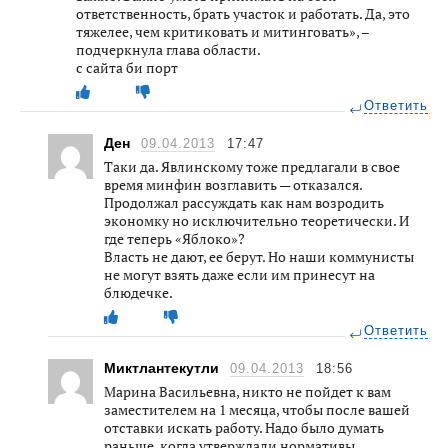
ответственность, брать участок и работать. Да, это
тяжелее, чем критиковать и митинговать», –
подчеркнула глава области.
с сайта би порт
Ответить
Ден
09.04.2013
17:47
Таки да. Явлинскому тоже предлагали в свое
время минфин возглавить — отказался.
Продолжал рассуждать как нам возродить
экономку но исключительно теоретически. И
где теперь «Яблоко»?
Власть не дают, ее берут. Но наши коммунисты
не могут взять даже если им принесут на
блюдечке.
Ответить
Миктлантекутли
09.04.2013
18:56
Марина Васильевна, никто не пойдет к вам
заместителем на 1 месяца, чтобы после вашей
отставки искать работу. Надо было думать
раньше, когда утверждали нормативы.