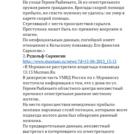
На улице Героев Рыбачьего, 56 из огнестрельного
оружия ранен гражданин. Бригады скорой помощи
прибыли, но спасти мужчину не удалось: он умер в
карете скорой помощи.
Стрелявший с места происшествия скрылся.
Преступник может быть по-прежнему вооружен и
опасен.
По неофициальным данным, погибший имеет
отношение к Кольскому пивзаводу. Его фамилия
Саркисян.»
2.
Рудольф Саркисян
http://www.murman.ru/news/?d=15-04-2013_13:13
«В Мурманске расстреляли владельца пивзавода
13:13 Murman.Ru
В дежурную часть УМВД России по г. Мурманску
поступила информация о том, что у дома по ул.
Героев Рыбачьего областного центра неизвестный
причинил огнестрельное ранение местному
жителю.
На место происшествия немедленно прибыли
экипажи наружных служб полиции, которыми возле
подъезда жилого дома был обнаружен раненый
мужчина.
По предварительным данным, неизвестный
выстрелил в потерпевшего из огнестрельного