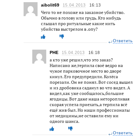
aibolit69
15.04.2013
16:13
Чего то не похоже на заказное убийство.
Обычно в голову или грудь. Кто нибудь
слышал про ритуальные какие нить
убийства выстрелом в .опу?
Ответить
РНЕ
15.04.2013
16:18
а кто уже решил,что это заказ?
Написано же,терпила своё ведро на
чужое парковочное место во дворе
кинул. Его предупредили. Колёса
порезали. Он не понял. Вот сосед вышел
и из дробовика саданул во что видел. А
видел,как уже сообщалось,большие
ягодицы. Вот даже наша неторопливая
скорая успела приехать,а терпила всё
ещё жив был. Но наши профессионалы
от медицины,не оставили ему ни
одного шанса.
Ответить