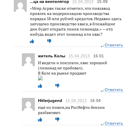
...ца на вентилятор
15.04.2013
15:09
«Мгер Асрян также отметил, что пивзавод
привлек на модернизацию производства
порядка 58 млн рублей кредитов. Недавно здесь
запущено производство кваса, в ближайшие
дни будет открыта линия лимонада.» — кто
нибудь видел этот лимонад или квас?
Ответить
житель Колы
15.04.2013
16:01
И видели и покупали, квас хороший
(лимонад не пробовал).
В Коле на рынке продают
Ответить
Hitlerjugend
15.04.2013
16:04
ещё их пивом,на РосНефти бензин
разбавляют.
Ответить