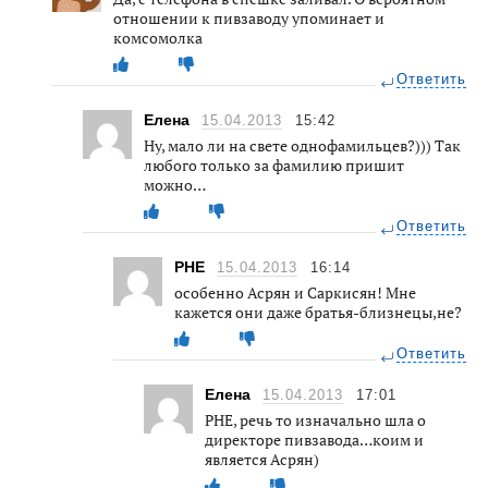
отношении к пивзаводу упоминает и
комсомолка
Ответить
Елена
15.04.2013
15:42
Ну, мало ли на свете однофамильцев?))) Так
любого только за фамилию пришит
можно…
Ответить
РНЕ
15.04.2013
16:14
особенно Асрян и Саркисян! Мне
кажется они даже братья-близнецы,не?
Ответить
Елена
15.04.2013
17:01
РНЕ, речь то изначально шла о
директоре пивзавода…коим и
является Асрян)