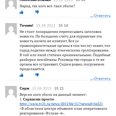
Народ, так кого все-таки убили?
Ответить
Точняк!
15.04.2013
15:14
Не стоит лихорадочно переписывать заголовок
новости. По большому счету для мурманчан эта
новость ничего не изменит. Все (и
правоохранительные органы в том числе) знают, что
город поделен между этническими группировками.
В той или иной степени криминальными. Подобные
разборки неизбежны. Руководство города и те же
органы все устраивает. Сидим ровно, погружение
продолжается.
Ответить
Серж
15.04.2013
15:21
Версии кого убили на данный момент:
1.
Саркисян просто
http://www.tv21.ru/news/2013/04/15/?newsid=56321
«В областном центре объявлен план оперативного
реагирования «Вулкан-4».