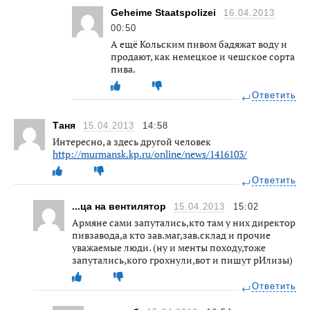
Geheime Staatspolizei
16.04.2013
00:50
А ещё Кольским пивом бадяжат воду и
продают, как немецкое и чешское сорта
пива.
Ответить
Таня
15.04.2013
14:58
Интересно, а здесь другой человек
http://murmansk.kp.ru/online/news/1416103/
Ответить
...ца на вентилятор
15.04.2013
15:02
Армяне сами запутались,кто там у них директор
пивзавода,а кто зав.маг,зав.склад и прочие
уважаемые люди. (ну и менты походу,тоже
запутались,кого грохнули,вот и пишут рИлизы)
Ответить