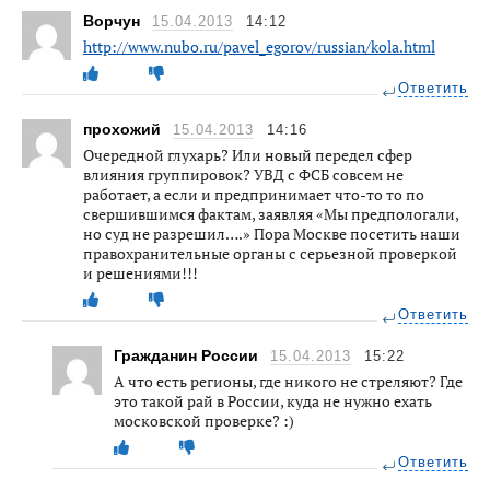
Ворчун
15.04.2013
14:12
http://www.nubo.ru/pavel_egorov/russian/kola.html
Ответить
прохожий
15.04.2013
14:16
Очередной глухарь? Или новый передел сфер
влияния группировок? УВД с ФСБ совсем не
работает, а если и предпринимает что-то то по
свершившимся фактам, заявляя «Мы предпологали,
но суд не разрешил….» Пора Москве посетить наши
правохранительные органы с серьезной проверкой
и решениями!!!
Ответить
Гражданин России
15.04.2013
15:22
А что есть регионы, где никого не стреляют? Где
это такой рай в России, куда не нужно ехать
московской проверке? :)
Ответить