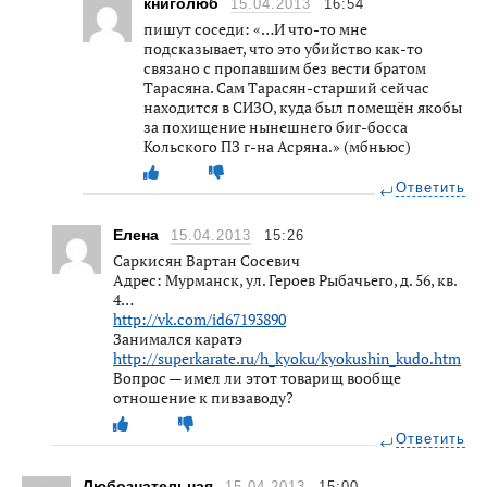
книголюб
15.04.2013
16:54
пишут соседи: «…И что-то мне
подсказывает, что это убийство как-то
связано с пропавшим без вести братом
Тарасяна. Сам Тарасян-старший сейчас
находится в СИЗО, куда был помещён якобы
за похищение нынешнего биг-босса
Кольского ПЗ г-на Асряна.» (мбньюс)
Ответить
Елена
15.04.2013
15:26
Саркисян Вартан Сосевич
Адрес: Мурманск, ул. Героев Рыбачьего, д. 56, кв.
4…
http://vk.com/id67193890
Занимался каратэ
http://superkarate.ru/h_kyoku/kyokushin_kudo.htm
Вопрос — имел ли этот товарищ вообще
отношение к пивзаводу?
Ответить
Любознательная
15.04.2013
15:00