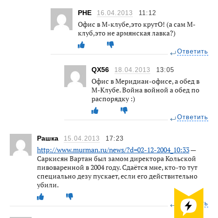
РНЕ
16.04.2013
11:12
Офис в М-клубе,это крутО! (а сам М-
клуб,это не армянская лавка?)
Ответить
QX56
18.04.2013
13:05
Офис в Меридиан-офисе, а обед в
М-Клубе. Война войной а обед по
распорядку :)
Ответить
Рашка
15.04.2013
17:23
http://www.murman.ru/news/?d=02-12-2004_10:33
—
Саркисян Вартан был замом директора Кольской
пивоваренной в 2004 году. Сдаётся мне, кто-то тут
специально дезу пускает, если его действительно
убили.
Ответить