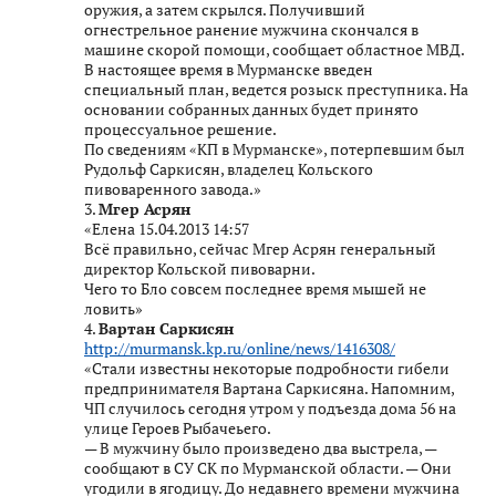
оружия, а затем скрылся. Получивший
огнестрельное ранение мужчина скончался в
машине скорой помощи, сообщает областное МВД.
В настоящее время в Мурманске введен
специальный план, ведется розыск преступника. На
основании собранных данных будет принято
процессуальное решение.
По сведениям «КП в Мурманске», потерпевшим был
Рудольф Саркисян, владелец Кольского
пивоваренного завода.»
3.
Мгер Асрян
«Елена 15.04.2013 14:57
Всё правильно, сейчас Мгер Асрян генеральный
директор Кольской пивоварни.
Чего то Бло совсем последнее время мышей не
ловить»
4.
Вартан Саркисян
http://murmansk.kp.ru/online/news/1416308/
«Стали известны некоторые подробности гибели
предпринимателя Вартана Саркисяна. Напомним,
ЧП случилось сегодня утром у подъезда дома 56 на
улице Героев Рыбачеьего.
— В мужчину было произведено два выстрела, —
сообщают в СУ СК по Мурманской области. — Они
угодили в ягодицу. До недавнего времени мужчина