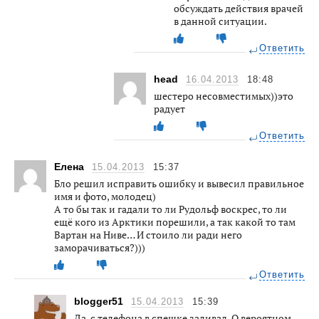
обсуждать действия врачей
в данной ситуации.
Ответить
head
16.04.2013
18:48
шестеро несовместимых))это
радует
Ответить
Елена
15.04.2013
15:37
Бло решил исправить ошибку и вывесил правильное
имя и фото, молодец)
А то бы так и гадали то ли Рудольф воскрес, то ли
ещё кого из Арктики порешили, а так какой то там
Вартан на Ниве… И стоило ли ради него
заморачиваться?)))
Ответить
blogger51
15.04.2013
15:39
Да, с телефона в спешке заливал. О вероятном