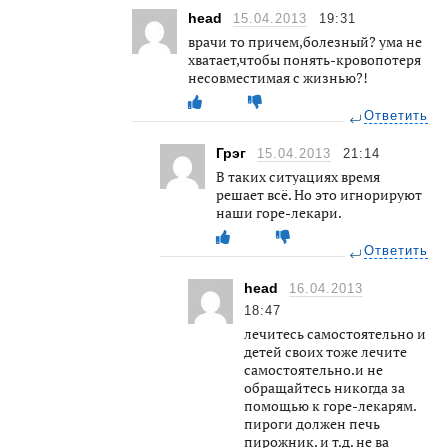
head
15.04.2013
19:31
врачи то причем,болезный? ума не
хватает,чтобы понять-кровопотеря
несовместимая с жизнью?!
Ответить
Грэг
15.04.2013
21:14
В таких ситуациях время
решает всё. Но это игнорируют
наши горе-лекари.
Ответить
head
16.04.2013
18:47
лечитесь самостоятельно и
детей своих тоже лечите
самостоятельно.и не
обращайтесь никогда за
помощью к горе-лекарям.
пироги должен печь
пирожник. и т.д. не ва