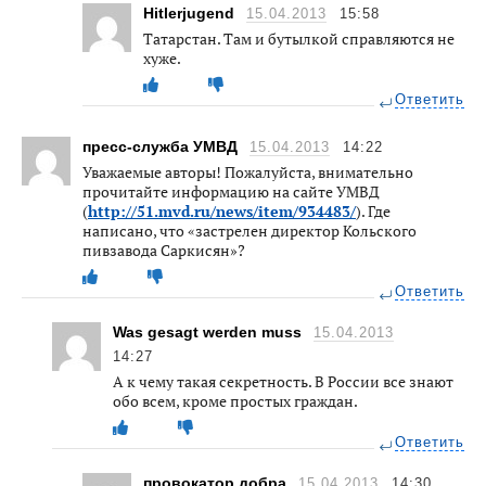
Hitlerjugend
15.04.2013
15:58
Татарстан. Там и бутылкой справляются не
хуже.
Ответить
пресс-служба УМВД
15.04.2013
14:22
Уважаемые авторы! Пожалуйста, внимательно
прочитайте информацию на сайте УМВД
(
http://51.mvd.ru/news/item/934483/
). Где
написано, что «застрелен директор Кольского
пивзавода Саркисян»?
Ответить
Was gesagt werden muss
15.04.2013
14:27
А к чему такая секретность. В России все знают
обо всем, кроме простых граждан.
Ответить
провокатор добра
15.04.2013
14:30