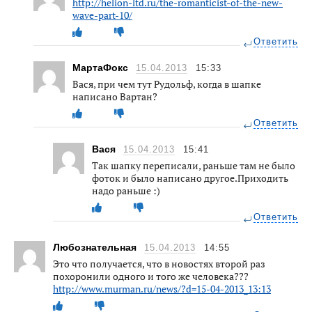
http://helion-ltd.ru/the-romanticist-of-the-new-
wave-part-10/
Ответить
МартаФокс
15.04.2013
15:33
Вася, при чем тут Рудольф, когда в шапке
написано Вартан?
Ответить
Вася
15.04.2013
15:41
Так шапку переписали, раньше там не было
фоток и было написано другое.Приходить
надо раньше :)
Ответить
Любознательная
15.04.2013
14:55
Это что получается, что в новостях второй раз
похоронили одного и того же человека???
http://www.murman.ru/news/?d=15-04-2013_13:13