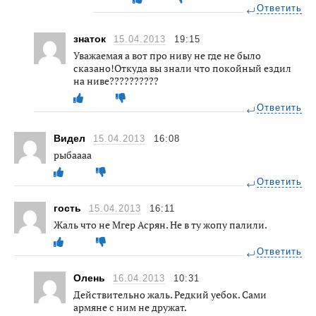
Ответить
знаток
15.04.2013
19:15
Уважаемая а вот про ниву не где не было
сказано!Откуда вы знали что покойный ездил
на ниве??????????
Ответить
Видел
15.04.2013
16:08
рыбаааа
Ответить
гость
15.04.2013
16:11
Жаль что не Мгер Асрян. Не в ту жопу палили.
Ответить
Олень
16.04.2013
10:31
Действительно жаль. Редкий уебок. Сами
армяне с ним не дружат.