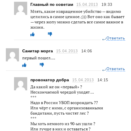
Главный по советам
15.04.2013
19:33
Млять, какое извращенное убийство — видимо
целились в самое ценное.;))) Вот оно как бывает
— через жопу можно сделать все самое важное в
жизни.
Ответить
Санитар морга
15.04.2013
14:06
первый пошел….
Ответить
провокатор добра
15.04.2013
14:15
Да какой же он «первый» ?
Нескончаемой чередой уходят …
***
Надо в России УБОП возрождать ??
Или чёрт с ними, с организованными
бандитами, пусть чистят лес ?
***
Мы хоть немного из 90-ых ушли ?
Или лучше в них и оставаться ?