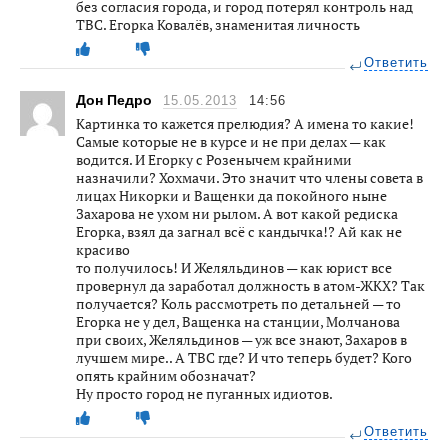
без согласия города, и город потерял контроль над
ТВС. Егорка Ковалёв, знаменитая личность
Ответить
Дон Педро
15.05.2013
14:56
Картинка то кажется прелюдия? А имена то какие!
Самые которые не в курсе и не при делах — как
водится. И Егорку с Розенычем крайними
назначили? Хохмачи. Это значит что члены совета в
лицах Никорки и Ващенки да покойного ныне
Захарова не ухом ни рылом. А вот какой редиска
Егорка, взял да загнал всё с кандычка!? Ай как не
красиво
то получилось! И Желяльдинов — как юрист все
провернул да заработал должность в атом-ЖКХ? Так
получается? Коль рассмотреть по детальней — то
Егорка не у дел, Ващенка на станции, Молчанова
при своих, Желяльдинов — уж все знают, Захаров в
лучшем мире.. А ТВС где? И что теперь будет? Кого
опять крайним обозначат?
Ну просто город не пуганных идиотов.
Ответить