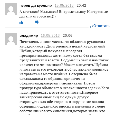
перец ди куэльяр
15.05.2013
20:42
А кто такой Малышев? Впервые слышу. Интересные
дела…интересные.)))
Ответить
владимир
16.05.2013
20:06
Почитаешь и понимаешь,что областью руководил
не Евдокимов с Дмитриенко,а некий неуловимый
Шубин,который покупал и продавал
предприятия,когда хотел,кому хотел,без ведома
представителей власти. Подумаешь зачем нам такое
количество чиновников? Может выпустить Шубина
и поставить его руководить областью,а чиновников
направить на место Шубина. Совершена была
сделка,каким то образом юридически
оформлена,проверена чиновниками. Потом
прокуратура объявляет о незаконности сделки. Кого
надо привлекать к ответственности.Наверное
заинтересованных лиц т.е.одну и другую
сторону,так как обе стороны в нарушении закона
совершили сделку. Кто вносил изменения о смене
собственников это чиновники,которые знали кто