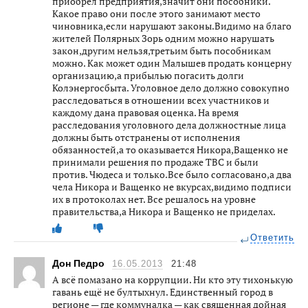
приобрел предприятия,значит они пособники.
Какое право они после этого занимают место
чиновника,если нарушают законы.Видимо на благо
жителей Полярных Зорь одним можно нарушать
закон,другим нельзя,третьим быть пособникам
можно. Как может один Малышев продать концерну
организацию,а прибылью погасить долги
Колэнергосбыта. Уголовное дело должно совокупно
расследоваться в отношении всех участников и
каждому дана правовая оценка. На время
расследования уголовного дела должностные лица
должны быть отстранены от исполнения
обязанностей,а то оказывается Никора,Ващенко не
принимали решения по продаже ТВС и были
против. Чюдеса и только.Все было согласовано,а два
чела Никора и Ващенко не вкурсах,видимо подписи
их в протоколах нет. Все решалось на уровне
правительства,а Никора и Ващенко не приделах.
Ответить
Дон Педро
16.05.2013
21:48
А всё помазано на коррупции. Ни кто эту тихонькую
гавань ещё не бултыхнул. Единственный город в
регионе — где коммуналка — как священная дойная