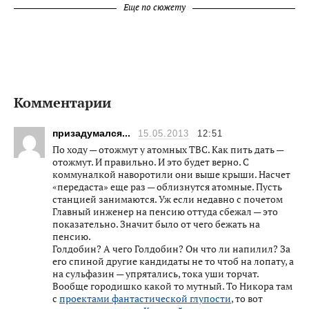
Еще по сюжету
Комментарии
призадумался...
15.05.2013
12:51
По ходу — отожмут у атомных ТВС. Как пить дать —
отожмут. И правильно. И это будет верно. С
коммуналкой наворотили они выше крыши. Насчет
«передаста» еще раз — облизнутся атомные. Пусть
станцией занимаются. Уж если недавно с почетом
Главный инженер на пенсию оттуда сбежал — это
показательно. Значит было от чего бежать на
пенсию.
Голдобин? А чего Голдобин? Он что ли напилил? За
его спиной другие кандидаты не то чтоб на лопату, а
на сульфазин — упрятались, тока уши торчат.
Вообще городишко какой то мутный. То Никора там
с
проектами фантастической глупости
, то вот