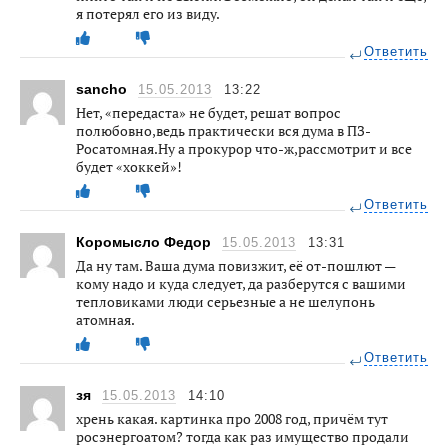
я потерял его из виду.
Ответить
sancho
15.05.2013
13:22
Нет, «передаста» не будет, решат вопрос
полюбовно,ведь практически вся дума в ПЗ-
Росатомная.Ну а прокурор что-ж,рассмотрит и все
будет «хоккей»!
Ответить
Коромысло Федор
15.05.2013
13:31
Да ну там. Ваша дума повизжит, её от-пошлют —
кому надо и куда следует, да разберутся с вашими
тепловиками люди серьезные а не шелупонь
атомная.
Ответить
зя
15.05.2013
14:10
хрень какая. картинка про 2008 год, причём тут
росэнергоатом? тогда как раз имущество продали