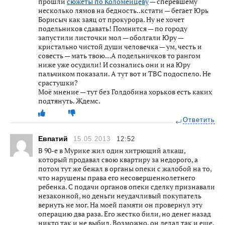
прошли
сюжеты по Коломейцеву
— сперевшему
несколько лямов на бедность..кстати — бегает Юрь
Борисыч как заяц от прокурора. Ну не хочет
подельников сдавать! Помнится — по городу
запустили листочки мол — оболгали Юру —
кристально чистой души человечка — ум, честь и
совесть — мать твою…А подельничков то рангом
ниже уже осудили! И сознались они и на Юру
пальчиком показали. А тут вот и ТВС подоспело. Не
срастушки?
Моё мнение — тут без Голдобина хорьков есть каких
подтянуть. Ждемс.
Ответить
Евпатий
15.05.2013
12:52
В 90-е в Мурике жил один хитрющий алкаш,
который продавал свою квартиру за недорого, а
потом тут же бежал в органы опеки с жалобой на то,
что нарушены права его несовершеннолетнего
ребенка. С подачи органов опеки сделку признавали
незаконной, но деньги неудачливый покупатель
вернуть не мог. На моей памяти он провернул эту
операцию два раза. Его жестко били, но денег назад
никто так и не выбил. Возможно, он делал так и еще,