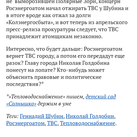
не выморозившей Полярные Зори, концерн
Росэнергоатом начал отжирать ТВС у Шубина и
в итоге вроде как отжал за долги
«Колэнергосбыта», и вот теперь из апрельского
пресс-релиза прокуратуры следует, что ТВС
принадлежит атомщикам незаконно.
Интересно, что будет дальше: Росэнергоатом
вернет ТВС городу, а потом его передадут еще
разок? Главу города Николая Голдобина
понесут на лопате? Кто-нибудь может
объяснить правовые и политические
последствия?*
*»Тепловодоснабжение» пишем,
детский сад
«Солнышко»
держим в уме
Теги:
Геннадий Шубин
,
Николай Голдобин
,
Росэнергоатом
,
ТВС
,
Тепловодоснабжение
.