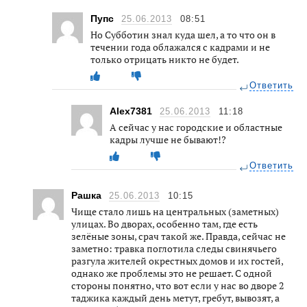
Пупс
25.06.2013
08:51
Но Субботин знал куда шел, а то что он в
течении года облажался с кадрами и не
только отрицать никто не будет.
Ответить
Alex7381
25.06.2013
11:18
А сейчас у нас городские и областные
кадры лучше не бывают!?
Ответить
Рашка
25.06.2013
10:15
Чище стало лишь на центральных (заметных)
улицах. Во дворах, особенно там, где есть
зелёные зоны, срач такой же. Правда, сейчас не
заметно: травка поглотила следы свинячьего
разгула жителей окрестных домов и их гостей,
однако же проблемы это не решает. С одной
стороны понятно, что вот если у нас во дворе 2
таджика каждый день метут, гребут, вывозят, а