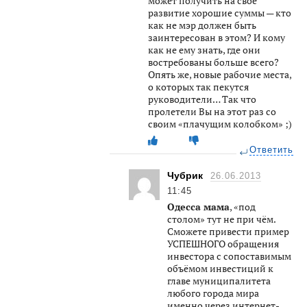
может получить на своё
развитие хорошие суммы — кто
как не мэр должен быть
заинтересован в этом? И кому
как не ему знать, где они
востребованы больше всего?
Опять же, новые рабочие места,
о которых так пекутся
руководители… Так что
пролетели Вы на этот раз со
своим «плачущим колобком» ;)
Ответить
Чубрик
26.06.2013
11:45
Одесса мама
, «под
столом» тут не при чём.
Сможете привести пример
УСПЕШНОГО обращения
инвестора с сопоставимым
объёмом инвестиций к
главе муниципалитета
любого города мира
именно через интернет-