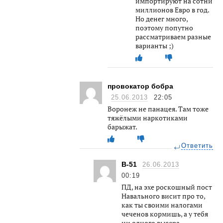
импортируют на сотни
миллионов Евро в год.
Но денег много,
поэтому попутно
рассматриваем разные
варианты ;)
провокатор бобра
25.06.2013
22:05
Воронеж не панацея. Там тоже
тяжёлыми наркотиками
барыжат.
Ответить
В-51
26.06.2013
00:19
ПД, на эхе роскошный пост
Навального висит про то,
как ты своими налогами
чеченов кормишь, а у тебя
ни одного высера…