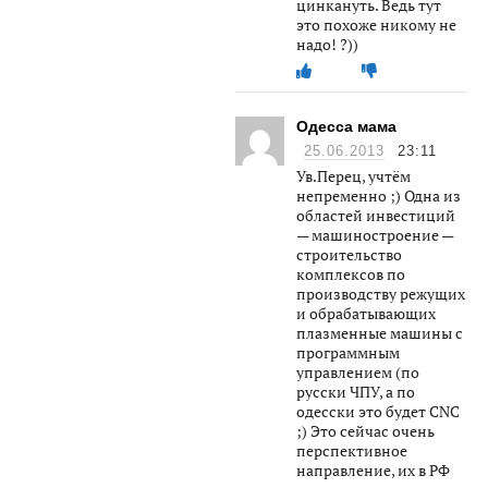
цинкануть. Ведь тут
это похоже никому не
надо! ?))
Одесса мама
25.06.2013
23:11
Ув.Перец, учтём
непременно ;) Одна из
областей инвестиций
— машиностроение —
строительство
комплексов по
производству режущих
и обрабатывающих
плазменные машины с
программным
управлением (по
русски ЧПУ, а по
одесски это будет CNC
;) Это сейчас очень
перспективное
направление, их в РФ