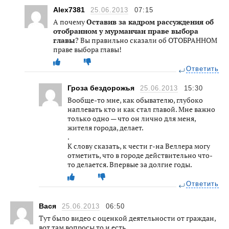
Alex7381
25.06.2013
07:15
А почему
Оставив за кадром рассуждения об
отобранном у мурманчан праве выбора
главы
? Вы правильно сказали об ОТОБРАННОМ
праве выбора главы!
Ответить
Гроза бездорожья
25.06.2013
15:30
Вообще-то мне, как обывателю, глубоко
наплевать кто и как стал главой. Мне важно
только одно — что он лично для меня,
жителя города, делает.
.
К слову сказать, к чести г-на Веллера могу
отметить, что в городе действительно что-
то делается. Впервые за долгие годы.
Ответить
Вася
25.06.2013
06:50
Тут было видео с оценкой деятельности от граждан,
вот там вопросы то и есть.