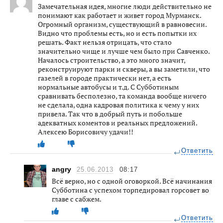
Замечательная идея, многие люди действительно не
понимают как работает и живет город Мурманск.
Огромный организм, существующий в равновесии.
Видно что проблемы есть, но и есть попытки их
решать. Факт нельзя отрицать, что стало
значительно чище и лучше чем было при Савченко.
Началось строительство, а это много значит,
реконструируют парки и скверы, а вы заметили, что
газелей в городе практически нет, а есть
нормальные автобусы и т.д. С Субботиным
сравнивать бесполезно, та команда вообще ничего
не сделала, одна кадровая политика к чему у них
привела. Так что в добрый путь и побольше
адекватных коментов и реальных предложений.
Алексею Борисовичу удачи!!
Ответить
angry
25.06.2013
08:17
Всё верно, но с одной оговоркой. Всё начинания
Субботина с успехом торпедировал горсовет во
главе с сабжем.
Ответить