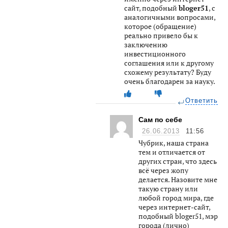
сайт, подобный
bloger51
, с
аналогичными вопросами,
которое (обращение)
реально привело бы к
заключению
инвестиционного
соглашения или к другому
схожему результату? Буду
очень благодарен за науку.
Ответить
Сам по себе
26.06.2013
11:56
Чубрик, наша страна
тем и отличается от
других стран, что здесь
всё через жопу
делается. Назовите мне
такую страну или
любой город мира, где
через интернет-сайт,
подобный bloger51, мэр
города (лично)