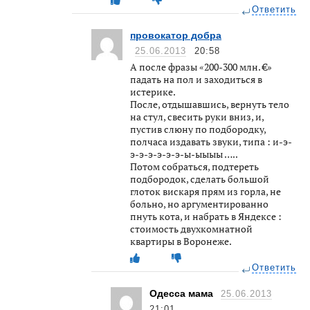
Ответить
провокатор добра
25.06.2013
20:58
А после фразы «200-300 млн. €»
падать на пол и заходиться в
истерике.
После, отдышавшись, вернуть тело
на стул, свесить руки вниз, и,
пустив слюну по подбородку,
полчаса издавать звуки, типа : и-э-
э-э-э-э-э-э-ы-ыыыы …..
Потом собраться, подтереть
подбородок, сделать большой
глоток вискаря прям из горла, не
больно, но аргументированно
пнуть кота, и набрать в Яндексе :
стоимость двухкомнатной
квартиры в Воронеже.
Ответить
Одесса мама
25.06.2013
21:01