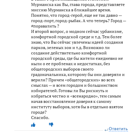
Мурманска как Вы, глава города, представляете
миссию Мурманска в ближайшее время.
Понятно, что город-герой, еще не так давно —
город-порт, город-рыбак. А что теперь? Город —
#поравалить ?
И второй вопрос, о модном сейчас урбанизме,
комфортной городской среде и т.д. Тем более
знаю, что Вы сейчас увлечены идеей создания
парков, зеленых зон и т.д. Возможно ли
создание действительно комфортной
городской среды, где бы жители ежедневно не
ныли о ее проблемах и недостатках, без
общегородских выборов своего
градоначальника, которому бы они доверяли и
верили? Причем «общегородских» во всех
смыслах — и всем городом и большинством
избирателей. Готовы ли Вы рискнуть и
избраться честно и «всенародно», тем самым
начав восстановление доверия к самому
институту выборов, хотя бы в отдельно взятом
городе?
Спасибо.
Ответить