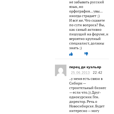
не забывать русский
язык, но
орфография… увы…
иногда страдает ;)
И всё же. Что скажете
по сути вопроса? Вы,
как самый активно
пишущий на форуме, и
вероятно крупный
специалист, должны
знать ;)
перец ди куэльяр
25.06.2013
22:42
..у меня есть связи в
Сибири —
строительный бизнес
— если что.)) Друг-
однокурсник Ген.
директор. Речь о
Новосибирске. Будет
интересно — могу