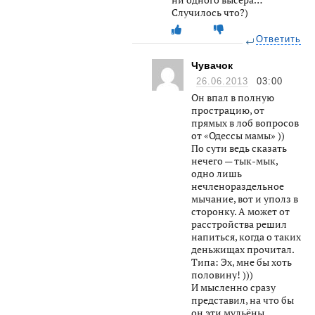
Случилось что?)
Ответить
Чувачок
26.06.2013
03:00
Он впал в полную
прострацию, от
прямых в лоб вопросов
от «Одессы мамы» ))
По сути ведь сказать
нечего — тык-мык,
одно лишь
нечленораздельное
мычание, вот и уполз в
сторонку. А может от
расстройства решил
напиться, когда о таких
деньжищах прочитал.
Типа: Эх, мне бы хоть
половину! )))
И мысленно сразу
представил, на что бы
он эти мульёны