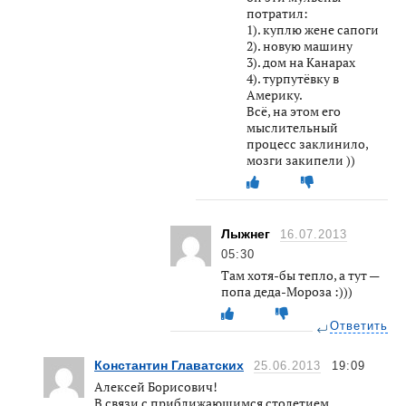
потратил:
1). куплю жене сапоги
2). новую машину
3). дом на Канарах
4). турпутёвку в
Америку.
Всё, на этом его
мыслительный
процесс заклинило,
мозги закипели ))
Лыжнег
16.07.2013
05:30
Там хотя-бы тепло, а тут —
попа деда-Мороза :)))
Ответить
Константин Главатских
25.06.2013
19:09
Алексей Борисович!
В связи с приближающимся столетием