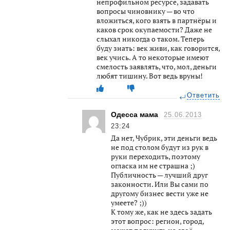
непрофильном ресурсе, задавать
вопросы чиновнику — во что
вложиться, кого взять в партнёры и
каков срок окупаемости? Даже не
слыхал никогда о таком. Теперь
буду знать: век живи, как говорится,
век учись. А то некоторые имеют
смелость заявлять, что, мол, деньги
любят тишину. Вот ведь вруны!
Ответить
Одесса мама
25.06.2013
23:24
Да нет, Чубрик, эти деньги ведь
не под столом будут из рук в
руки переходить, поэтому
огласка им не страшна ;)
Публичность — лучший друг
законности. Или Вы сами по
другому бизнес вести уже не
умеете? ;))
К тому же, как не здесь задать
этот вопрос: регион, город,