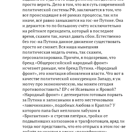
просто верить. Дело в том, что вся суть современной
политической системы РФ, заключается в том, что
все происходящие в её рамках процессы, так или
иначе, всё равно замыкаются на гос-не Путине. Она
и держится-то по большому счёту исключительно
на рейтинге президента, который в последнее
время, скажем так, начал давать сбои. Естественно
без гос-на Путина данное движение существовать
просто не сможет. Вся наша нынешняя
политическая модель очень, так скажем,
персонализирована. Причём, я подозреваю, что
бренд «Общероссийский народный фронт»
исчезнет раньше, чем бренд Путина. «Народный
фронт», это имитация обновления власти. Что вот в
качестве политической конкуренции Западу, я уж
молчу про экономическую, мы можем сегодня
противопоставить? ЕР с её Исаевыми и Яровой?
«Народный фронт» с дегенератом готовым порвать
за Путина и записаными в него местечковыми
«лавочниками», подобных Аюбова и Крапли? У
которого папа был неплохим лабухом в
«Бригантине» и стреляя пятёрки, тройки от
подвыпивших колхозанов и тралфлотовцев, вряд ли
тогда мог представить, что его отпрыск в этом гос-ве
дойдёт до участия в неких «политфронтах».