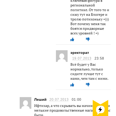
ключевая фигура в
региональной
политике. От того то и
сижу тут на Блогере и
тролю потихоньку =)))
Вот почему меня так
боятся придворные
всех уровней ! =)
эректорат
19.07.2013
23:58
Всё будет у Вас
нормально, только
сидите лучше тут с
нами, чем там с ними.
Леший
20.07.2013
01:00
Ифтихар, а что скрывать вы начинали с ип и
мелькие продовольственные магазины у вас
были.