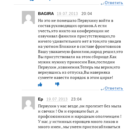
Ответить
BAGIRA
19.07.2013
20:04
Но это не помешало Первухину войти в
состав руководящих органов.А если
учесть,что никто на конференции не
озвучивал фамилии присутствующих,то
ничего удивительного нет в том,что увидев
на уютном Бложике в составе фронтовиков
Вашу уважаемую фамилию,народ решил,что
Вы присутствовали на этом сборище.Как
мужик мужику приносим Вам,господин
Первухин ,извинения.Теперь мы верим,что
вернувшись из отпуска,Вы наверняка
сумеете навести порядок в этом цирке!
Ответить
Ер
19.07.2013
23:04
Первухин у нас везде ,он пролезет без мыла
и свечки ! Он и еэровцем был ,и
профсоюзником и народным ополченцем !
У нас ,у истинных еэровцев много ликов и
много имен , мы умеем приспосабливаться