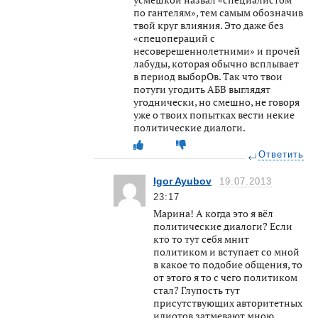
по гантелям», тем самым обозначив
твой круг влияния. Это даже без
«спецопераций с
несоверешеннолетними» и прочей
лабуды, которая обычно всплывает
в период выборОв. Так что твои
потуги угодить АБВ выглядят
угоднически, но смешно, не говоря
уже о твоих попытках вести некие
политические диалоги.
Ответить
Igor Ayubov
19.07.2013
23:17
Марина! А когда это я вёл
политические диалоги? Если
кто то тут себя мнит
политиком и вступает со мной
в какое то подобие общения, то
от этого я то с чего политиком
стал? Глупость тут
присутствующих авторитетных
идиотов затмевают мною