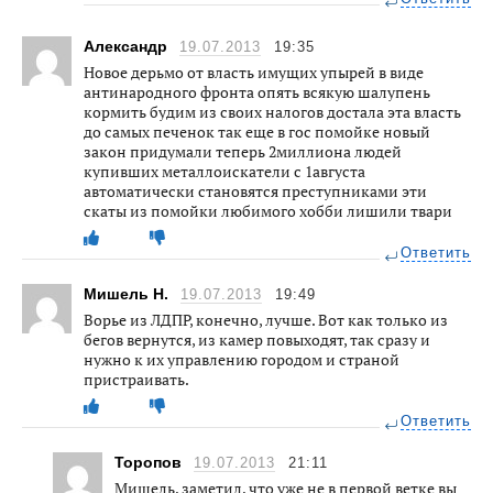
Александр
19.07.2013
19:35
Новое дерьмо от власть имущих упырей в виде
антинародного фронта опять всякую шалупень
кормить будим из своих налогов достала эта власть
до самых печенок так еще в гос помойке новый
закон придумали теперь 2миллиона людей
купивших металлоискатели с 1августа
автоматически становятся преступниками эти
скаты из помойки любимого хобби лишили твари
Ответить
Мишель Н.
19.07.2013
19:49
Ворье из ЛДПР, конечно, лучше. Вот как только из
бегов вернутся, из камер повыходят, так сразу и
нужно к их управлению городом и страной
пристраивать.
Ответить
Торопов
19.07.2013
21:11
Мишель, заметил, что уже не в первой ветке вы