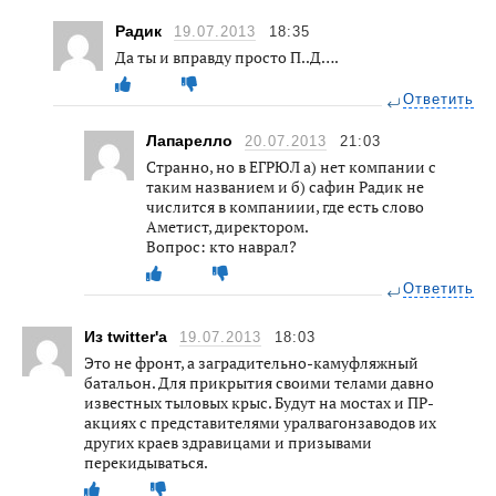
Радик
19.07.2013
18:35
Да ты и вправду просто П..Д….
Ответить
Лапарелло
20.07.2013
21:03
Странно, но в ЕГРЮЛ а) нет компании с
таким названием и б) сафин Радик не
числится в компаниии, где есть слово
Аметист, директором.
Вопрос: кто наврал?
Ответить
Из twitter'a
19.07.2013
18:03
Это не фронт, а заградительно-камуфляжный
батальон. Для прикрытия своими телами давно
известных тыловых крыс. Будут на мостах и ПР-
акциях с представителями уралвагонзаводов их
других краев здравицами и призывами
перекидываться.