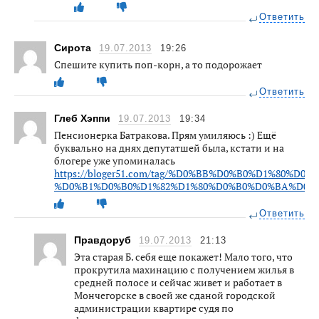
Ответить
Сирота
19.07.2013
19:26
Спешите купить поп-корн, а то подорожает
Ответить
Глеб Хэппи
19.07.2013
19:34
Пенсионерка Батракова. Прям умиляюсь :) Ещё
буквально на днях депутатшей была, кстати и на
блогере уже упоминалась
https://bloger51.com/tag/%D0%BB%D0%B0%D1%80%D0
%D0%B1%D0%B0%D1%82%D1%80%D0%B0%D0%BA%D0%
Ответить
Правдоруб
19.07.2013
21:13
Эта старая Б. себя еще покажет! Мало того, что
прокрутила махинацию с получением жилья в
средней полосе и сейчас живет и работает в
Мончегорске в своей же сданой городской
администрации квартире судя по