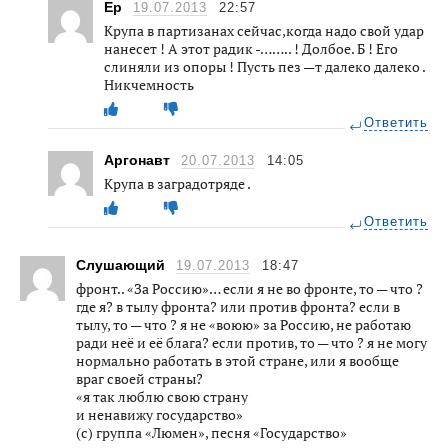
Ер
19.07.2013
22:57
Крупа в партизанах сейчас,когда надо свой удар
нанесет ! А этот радик -…….. ! Долбое. Б ! Его
слиняли из опоры ! Пусть пез —т далеко далеко .
Никчемность
Ответить
Аргонавт
20.07.2013
14:05
Крупа в заградотряде .
Ответить
Слушающий
19.07.2013
18:47
фронт.. «За Россию»… если я не во фронте, то — что ?
где я? в тылу фронта? или против фронта? если в
тылу, то — что ? я не «воюю» за Россию, не работаю
ради неё и её блага? если против, то — что ? я не могу
нормально работать в этой стране, или я вообще
враг своей страны?
«я так люблю свою страну
и ненавижу государство»
(с) группа «Люмен», песня «Государство»