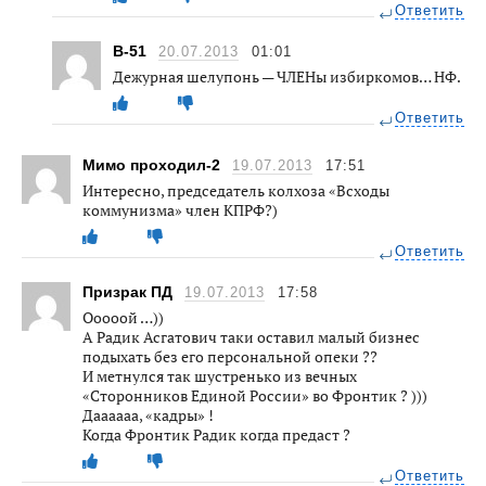
Ответить
B-51
20.07.2013
01:01
Дежурная шелупонь — ЧЛЕНы избиркомов… НФ.
Ответить
Мимо проходил-2
19.07.2013
17:51
Интересно, председатель колхоза «Всходы
коммунизма» член КПРФ?)
Ответить
Призрак ПД
19.07.2013
17:58
Ооооой …))
А Радик Асгатович таки оставил малый бизнес
подыхать без его персональной опеки ??
И метнулся так шустренько из вечных
«Сторонников Единой России» во Фронтик ? )))
Даааааа, «кадры» !
Когда Фронтик Радик когда предаст ?
Ответить