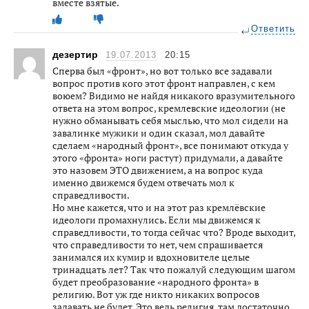
вместе взятые.
Ответить
дезертир
19.07.2013
20:15
Сперва был «фронт», но вот только все задавали
вопрос против кого этот фронт направлен, с кем
воюем? Видимо не найдя никакого вразумительного
ответа на этом вопрос, кремлевские идеологии (не
нужно обманывать себя мыслью, что мол сидели на
завалинке мужики и один сказал, мол давайте
сделаем «народный фронт», все понимают откуда у
этого «фронта» ноги растут) придумали, а давайте
это назовем ЭТО движением, а на вопрос куда
именно движемся будем отвечать мол к
справедливости.
Но мне кажется, что и на этот раз кремлёвские
идеологи промахнулись. Если мы движемся к
справедливости, то тогда сейчас что? Вроде выходит,
что справедливости то нет, чем спрашивается
занимался их кумир и вдохновителе целые
тринадцать лет? Так что пожалуй следующим шагом
будет преобразование «народного фронта» в
религию. Вот уж где никто никаких вопросов
задавать не будет. Это ведь религия, там достаточно