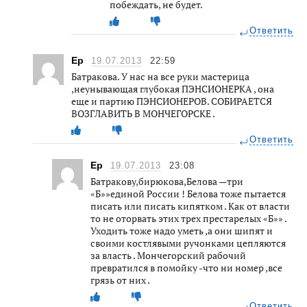
побеждать, не будет.
Ответить
Ер
19.07.2013
22:59
Батракова. У нас на все руки мастерица
,неунывающая глубокая ПЭНСИОНЕРКА , она
еще и партию ПЭНСИОНЕРОВ. СОБИРАЕТСЯ
ВОЗГЛАВИТЬ В МОНЧЕГОРСКЕ .
Ответить
Ер
19.07.2013
23:08
Батракову,бирюкова,Белова —три
«Б»»единой России ! Белова тоже пытается
писать или писать кипятком . Как от власти
то не оторвать этих трех престарелых «Б»» .
Уходить тоже надо уметь ,а они шипят и
своими костлявыми ручонками цепляются
за власть . Мончегорский рабочий
превратился в помойку -что ни номер ,все
грязь от них .
Ответить