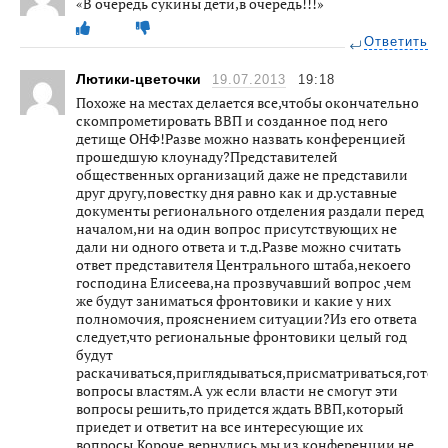
«В очередь сукины дети,в очередь!!!»
Ответить
Лютики-цветочки
19.07.2013
19:18
Похоже на местах делается все,чтобы окончательно
скомпрометировать ВВП и созданное под него
детище ОНФ!Разве можно назвать конференцией
прошедшую клоунаду?Представителей
общественных организаций даже не представили
друг другу,повестку дня равно как и др.уставные
документы регионального отделения раздали перед
началом,ни на один вопрос присутствующих не
дали ни одного ответа и т.д.Разве можно считать
ответ представителя Центрального штаба,некоего
господина Елисеева,на прозвучавший вопрос ,чем
же будут заниматься фронтовики и какие у них
полномочия, прояснением ситуации?Из его ответа
следует,что региональные фронтовики целый год
будут
раскачиваться,приглядываться,присматриваться,готов
вопросы властям.А уж если власти не смогут эти
вопросы решить,то придется ждать ВВП,который
приедет и ответит на все интересующие их
вопросы.Короче,вернулись мы из конференции не