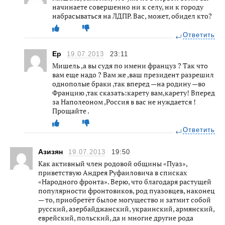
начинаете совершенно ни к селу, ни к городу
набрасываться на ЛДПР. Вас, может, обидел кто?
Ответить
Ер
19.07.2013
23:11
Мишель ,а вы судя по имени француз ? Так что
вам еще надо ? Вам же ,ваш президент разрешил
однополые браки ,так вперед —на родину —во
Францию ,так сказать:карету вам,карету! Вперед
за Наполеоном ,Россия в вас не нуждается !
Прощайте .
Ответить
Азизян
19.07.2013
19:50
Как активный член родовой общины «Пуаз»,
приветствую Андрея Руфаиловича в списках
«Народного фронта». Верю, что благодаря растущей
популярности фронтовиков, род пуазовцев, наконец
— то, приобретёт былое могущество и затмит собой
русский, азербайджанский, украинский, армянский,
еврейский, польский, да и многие другие рода