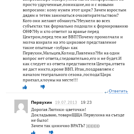
просто удрученные,поникшие,но и с новыми
вопросами: кому нужен этот цирк? Зачем взрослым
дядям и тетям заниматься очковтирательством?
Кого они желают обмануть?Неужели во всех
субъектах так формально подошли к формированию
ОНФ?Ну и кто ответит за вранье перед
Центром,перед тем же ВВП?Почему промолчали и
молча взирали на это цирковое представление
такие опытные «зубры» как
Первухин,Мальцев,Колиш,Павленко?Ни на один
вопрос нет ответа,следовательно,его и не будет.И
как следует из ответа представителя Центра,ответа
не даст никто,кроме ВВП. Итак,поздравляем с
началом театрального сезона ,господа!Цирк
приехал,клоуны на месте!!!
Ответить
Первухин
19.07.2013
19:23
Дорогая Лютики-цветочки!
Докладываю, товариЩЩА Первухина на съезде
не было!
Зачем так цинично ВРАТЬ? )))))))))