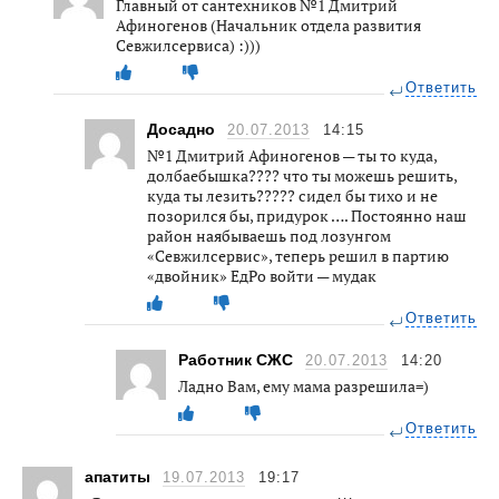
Главный от сантехников №1 Дмитрий
Афиногенов (Начальник отдела развития
Севжилсервиса) :)))
Ответить
Досадно
20.07.2013
14:15
№1 Дмитрий Афиногенов — ты то куда,
долбаебышка???? что ты можешь решить,
куда ты лезить????? сидел бы тихо и не
позорился бы, придурок …. Постоянно наш
район наябываешь под лозунгом
«Севжилсервис», теперь решил в партию
«двойник» ЕдРо войти — мудак
Ответить
Работник СЖС
20.07.2013
14:20
Ладно Вам, ему мама разрешила=)
Ответить
апатиты
19.07.2013
19:17