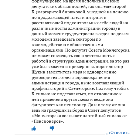
формулировке, на время исполнения своих
депутатских обязанностей, так она еще второй
Б. (маргаритой бирюковой, ушедшей на пенсию,
но продолжающей плести интриги и
расставляющей подконтрольных себе людей на
различные посты администрации города) в
данный момент трудоустроена в отдел по делам
молодежи заведовать сектором по
взаимодействию с общественными
организациями. Но депутат Совета Мончегорска
не может совмещать свою деятельность с
работой в структурах администрации, за это раз
уже был схвачен и примерно выпорот доктор
Щукин заместитель мэра и одновременно
руководитель отдела здравоохранения
администрации города, ныне возглавляющий
профилакторий в Оленегорске. Поэтому чтобы с
Б. сильно не подставляться, по отношению к
ней применена другая схема и везде она
фигурирует как пенсионер. Да и к тому же она
ведь на грядущих выборах в Совет депутатов
г.Мончегорска возглавит партийный список от
«Пенсионеров».
Ответить