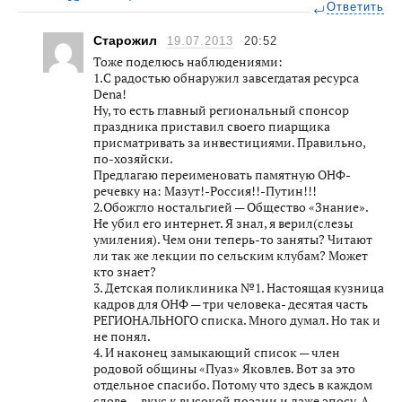
Ответить
Старожил
19.07.2013
20:52
Тоже поделюсь наблюдениями:
1.С радостью обнаружил завсегдатая ресурса
Denа!
Ну, то есть главный региональный спонсор
праздника приставил своего пиарщика
присматривать за инвестициями. Правильно,
по-хозяйски.
Предлагаю переименовать памятную ОНФ-
речевку на: Мазут!-Россия!!-Путин!!!
2.Обожгло ностальгией — Общество «Знание».
Не убил его интернет. Я знал, я верил(слезы
умиления). Чем они теперь-то заняты? Читают
ли так же лекции по сельским клубам? Может
кто знает?
3. Детская поликлиника №1. Настоящая кузница
кадров для ОНФ — три человека- десятая часть
РЕГИОНАЛЬНОГО списка. Много думал. Но так и
не понял.
4. И наконец замыкающий список — член
родовой общины «Пуаз» Яковлев. Вот за это
отдельное спасибо. Потому что здесь в каждом
слове — вкус к высокой поэзии и даже эпосу. А