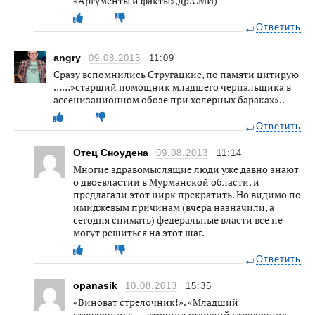
«Аргументы и факты»,др.СМИ)
Ответить
angry
09.08.2013
11:09
Сразу вспомнились Стругацкие, по памяти цитирую
……»старший помощник младшего черпальщика в
ассенизационном обозе при холерных бараках»..
Ответить
Отец Сноудена
09.08.2013
11:14
Многие здравомыслящие люди уже давно знают
о двоевластии в Мурманской области, и
предлагали этот цирк прекратить. Но видимо по
имиджевым причинам (вчера назначили, а
сегодня снимать) федеральные власти все не
могут решиться на этот шаг.
Ответить
opanasik
10.08.2013
15:35
«Виноват стрелочник!». «Младший
стрелочник», — уточнил старший стрелочник.