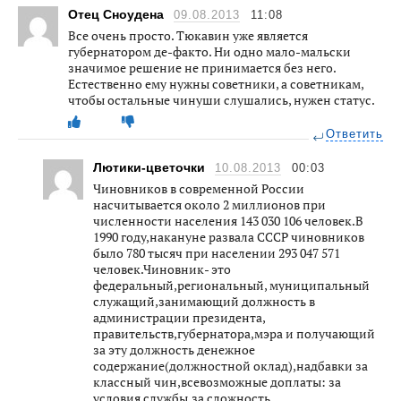
Отец Сноудена
09.08.2013
11:08
Все очень просто. Тюкавин уже является
губернатором де-факто. Ни одно мало-мальски
значимое решение не принимается без него.
Естественно ему нужны советники, а советникам,
чтобы остальные чинуши слушались, нужен статус.
Ответить
Лютики-цветочки
10.08.2013
00:03
Чиновников в современной России
насчитывается около 2 миллионов при
численности населения 143 030 106 человек.В
1990 году,накануне развала СССР чиновников
было 780 тысяч при населении 293 047 571
человек.Чиновник- это
федеральный,региональный, муниципальный
служащий,занимающий должность в
администрации президента,
правительств,губернатора,мэра и получающий
за эту должность денежное
содержание(должностной оклад),надбавки за
классный чин,всевозможные доплаты: за
условия службы,за сложность