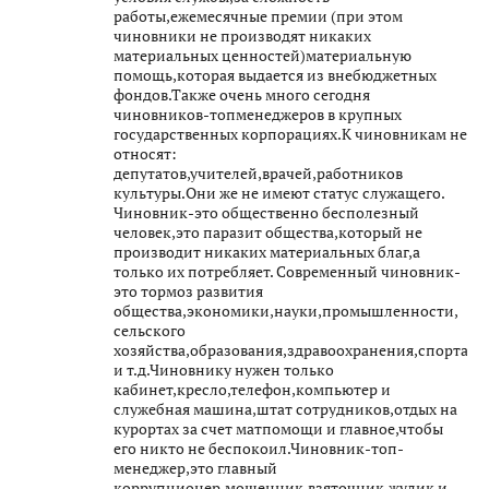
работы,ежемесячные премии (при этом
чиновники не производят никаких
материальных ценностей)материальную
помощь,которая выдается из внебюджетных
фондов.Также очень много сегодня
чиновников-топменеджеров в крупных
государственных корпорациях.К чиновникам не
относят:
депутатов,учителей,врачей,работников
культуры.Они же не имеют статус служащего.
Чиновник-это общественно бесполезный
человек,это паразит общества,который не
производит никаких материальных благ,а
только их потребляет. Современный чиновник-
это тормоз развития
общества,экономики,науки,промышленности,
сельского
хозяйства,образования,здравоохранения,спорта
и т.д.Чиновнику нужен только
кабинет,кресло,телефон,компьютер и
служебная машина,штат сотрудников,отдых на
курортах за счет матпомощи и главное,чтобы
его никто не беспокоил.Чиновник-топ-
менеджер,это главный
коррупционер,мошенник,взяточник,жулик и