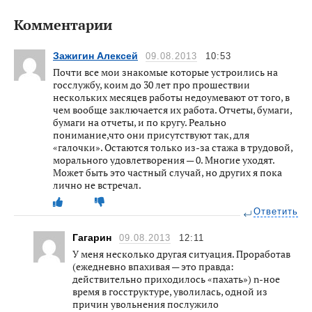
Комментарии
Зажигин Алексей
09.08.2013
10:53
Почти все мои знакомые которые устроились на
госслужбу, коим до 30 лет про прошествии
нескольких месяцев работы недоумевают от того, в
чем вообще заключается их работа. Отчеты, бумаги,
бумаги на отчеты, и по кругу. Реально
понимание,что они присутствуют так, для
«галочки». Остаются только из-за стажа в трудовой,
морального удовлетворения — 0. Многие уходят.
Может быть это частный случай, но других я пока
лично не встречал.
Ответить
Гагарин
09.08.2013
12:11
У меня несколько другая ситуация. Проработав
(ежедневно впахивая — это правда:
действительно приходилось «пахать») n-ное
время в госструктуре, уволилась, одной из
причин увольнения послужило