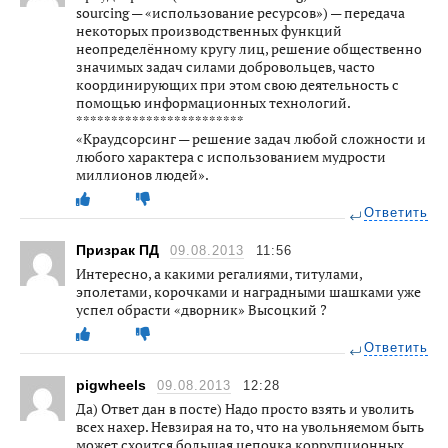
sourcing — «использование ресурсов») — передача
некоторых производственных функций
неопределённому кругу лиц, решение общественно
значимых задач силами добровольцев, часто
координирующих при этом свою деятельность с
помощью информационных технологий.
************************
«Краудсорсинг — решение задач любой сложности и
любого характера с использованием мудрости
миллионов людей».
Ответить
Призрак ПД
09.08.2013
11:56
Интересно, а какими регалиями, титулами,
эполетами, корочками и наградными шашками уже
успел обрасти «дворник» Высоцкий ?
Ответить
pigwheels
09.08.2013
12:28
Да) Ответ дан в посте) Надо просто взять и уволить
всех нахер. Невзирая на то, что на увольняемом быть
может схоится большая цепочка коррупционных