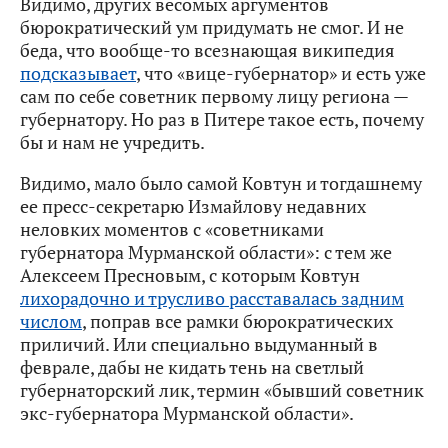
Видимо, других весомых аргументов
бюрократический ум придумать не смог. И не
беда, что вообще-то всезнающая википедия
подсказывает
, что «вице-губернатор» и есть уже
сам по себе советник первому лицу региона —
губернатору. Но раз в Питере такое есть, почему
бы и нам не учредить.
Видимо, мало было самой Ковтун и тогдашнему
ее пресс-секретарю Измайлову недавних
неловких моментов с «советниками
губернатора Мурманской области»: с тем же
Алексеем Пресновым, с которым Ковтун
лихорадочно и трусливо расставалась задним
числом
, поправ все рамки бюрократических
приличий. Или специально выдуманный в
феврале, дабы не кидать тень на светлый
губернаторский лик, термин «бывший советник
экс-губернатора Мурманской области».