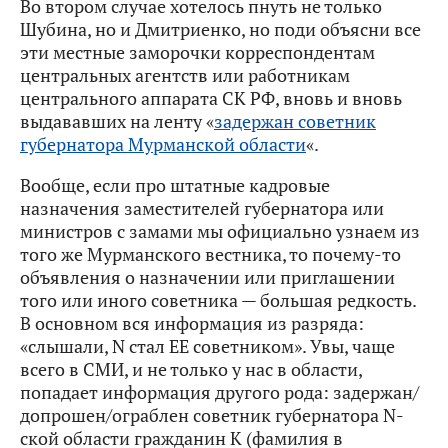
Во втором случае хотелось пнуть не только
Шубина, но и Дмитриенко, но поди объясни все
эти местные заморочки корреспондентам
центральных агентств или работникам
центрального аппарата СК РФ, вновь и вновь
выдававших на ленту «
задержан советник
губернатора Мурманской области
«.
Вообще, если про штатные кадровые
назначения заместителей губернатора или
министров с замами мы официально узнаем из
того же Мурманского вестника, то почему-то
объявления о назначении или приглашении
того или иного советника — большая редкость.
В основном вся информация из разряда:
«слышали, N стал ЕЕ советником». Увы, чаще
всего в СМИ, и не только у нас в области,
попадает информация другого рода: задержан/
допрошен/ограблен советник губернатора N-
ской области гражданин К (фамилия в