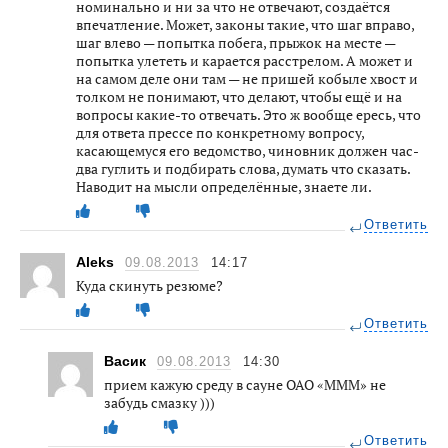
номинально и ни за что не отвечают, создаётся
впечатление. Может, законы такие, что шаг вправо,
шаг влево — попытка побега, прыжок на месте —
попытка улететь и карается расстрелом. А может и
на самом деле они там — не пришей кобыле хвост и
толком не понимают, что делают, чтобы ещё и на
вопросы какие-то отвечать. Это ж вообще ересь, что
для ответа прессе по конкретному вопросу,
касающемуся его ведомство, чиновник должен час-
два гуглить и подбирать слова, думать что сказать.
Наводит на мысли определённые, знаете ли.
Ответить
Aleks
09.08.2013
14:17
Куда скинуть резюме?
Ответить
Васик
09.08.2013
14:30
прием кажую среду в сауне ОАО «МММ» не
забудь смазку )))
Ответить