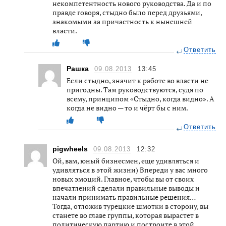
некомпетентность нового руководства. Да и по
правде говоря, стыдно было перед друзьями,
знакомыми за причастность к нынешней
власти.
Ответить
Рашка
09.08.2013
13:45
Если стыдно, значит к работе во власти не
пригодны. Там руководствуются, судя по
всему, принципом «Стыдно, когда видно». А
когда не видно — то и чёрт бы с ним.
Ответить
pigwheels
09.08.2013
12:32
Ой, вам, юный бизнесмен, еще удивляться и
удивляться в этой жизни) Впереди у вас много
новых эмоций. Главное, чтобы вы от своих
впечатлений сделали правильные выводы и
начали принимать правильные решения…
Тогда, отложив турецкие шмотки в сторону, вы
станете во главе группы, которая вырастет в
политическую партию и построите в этой