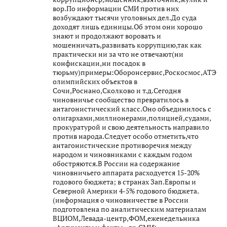
вор.По информации СМИ против них
возбуждают тысячи уголовных дел.До суда
доходят лишь единицы.Об этом они хорошо
знают и продолжают воровать и
мошенничать,развивать коррупцию,так как
практически ни за что не отвечают(ни
конфискации,ни посадок в
тюрьму)примеры:Оборонсервис,Роскосмос,АТЭС,с
олимпийских объектов в
Сочи,Роснано,Сколково и т.д.Сегодня
чиновничье сообщество превратилось в
антагонистический класс.Оно объединилось с
олигархами,миллионерами,полицией,судами,
прокуратурой и свою деятельность направило
против народа.Следует особо отметить,что
антагонистические противоречия между
народом и чиновниками с каждым годом
обостряются.В России на содержание
чиновничьего аппарата расходуется 15-20%
годового бюджета; в странах Зап.Европы и
Северной Америки 4-5% годового бюджета.
(информация о чиновничестве в России
подготовлена по аналитическим материалам
ВЦИОМ,Левада-центр,ФОМ,еженедельника