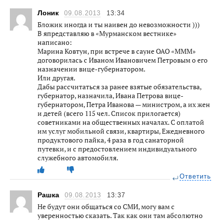
Лоник
09.08.2013
13:34
Бложик иногда и ты наивен до невозможности )))
В япредставляю в «Мурманском вестнике»
написано:
Марина Ковтун, при встрече в сауне ОАО «МММ»
договорилась с Иваном Ивановичем Петровым о его
назначении вице-губернатором.
Или другая.
Дабы рассчитаться за ранее взятые обязательства,
губернатор, назначила, Ивана Петрова вице-
губернатором, Петра Иванова — министром, а их жен
и детей (всего 115 чел. Список прилогается)
советниками на общественных началах. С оплатой
им услуг мобильной связи, квартиры, Ежедневного
продуктового пайка, 4 раза в год санаторной
путевки, и с предостовлением индивидуального
служебного автомобиля.
Ответить
Рашка
09.08.2013
13:37
Не будут они общаться со СМИ, могу вам с
уверенностью сказать. Так как они там абсолютно