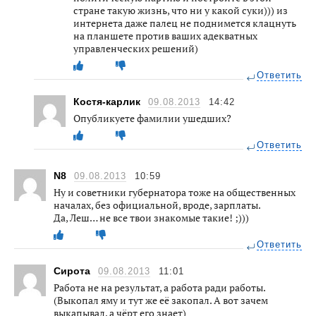
стране такую жизнь, что ни у какой суки))) из
интернета даже палец не поднимется клацнуть
на планшете против ваших адекватных
управленческих решений)
Ответить
Костя-карлик
09.08.2013
14:42
Опубликуете фамилии ушедших?
Ответить
N8
09.08.2013
10:59
Ну и советники губернатора тоже на общественных
началах, без официальной, вроде, зарплаты.
Да, Леш… не все твои знакомые такие! ;)))
Ответить
Сирота
09.08.2013
11:01
Работа не на результат, а работа ради работы.
(Выкопал яму и тут же её закопал. А вот зачем
выкапывал, а чёрт его знает)