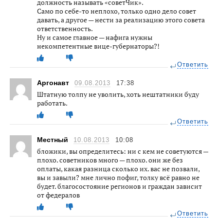
должность называть «советЧик».
Само по себе-то неплохо, только одно дело совет
давать, а другое — нести за реализацию этого совета
ответственность.
Ну и самое главное — нафига нужны
некомпетентные вице-губернаторы?!
Ответить
Аргонавт
09.08.2013
17:38
Штатную толпу не уволить, хоть нештатники буду
работать.
Ответить
Местный
10.08.2013
10:08
бложики, вы определитесь: ни с кем не советуются —
плохо. советников много — плохо. они же без
оплаты, какая разница сколько их. вас не позвали,
вы и завыли? мне лично пофиг, толку всё равно не
будет. благосостояние регионов и граждан зависит
от федералов
Ответить