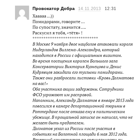
Провокатор Добра
14.11.2013
12:31
Хааааа …))
Помидорами, говорите …
По супостату, значится ….
Раскусил я тобя, «тётя» !
******************************
В Москве 9 ноября двое нацболов атаковали короля
Нидерландов Виллема-Александра, который
находится в России с официальным визитом.
Во время посещения королем Большого зала
Консерватории Виктория Кузнецова и Денис
Кудрявцев закидали его тухлыми помидорами.
Также они разбросали листовки «Кровь Долматова
на вас!»
Оба участника акции задержаны. Сотрудники
ФСО угрожают им расправой.
Напомним, Александр Долматов в январе 2013 года
повесился в камере депортационной тюрьмы в
Роттердаме после отказа ему в политическом
убежище. В прощальной записке он написал, что не
желает быть предателем.
Долматов уехал из России после участия в
событиях на Болотной площади 6 мая 2012 года.
Ракетный конструктор по специальности он