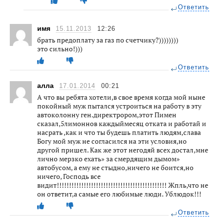
Ответить
имя
15.11.2013
12:26
брать предоплату за газ по счетчику?))))))))
это сильно!)))
Ответить
аллa
17.01.2014
00:21
А что вы ребята хотели,в свое время когда мой ныне
покойный муж пытался устроиться на работу в эту
автоколонну ген.директрором,этот Пимен
сказал,5лимоннов каждыймесяц отката и работай и
насрать ,как и что ты будешь платить людям,слава
Богу мой муж не согласился на эти условия,но
другой пришел. Как же этот негодяй всех достал,мне
лично мерзко ехать» за смердящим дымом»
автобусом, а ему не стыдно,ничего не боится,но
ничего, Господь все
видит!!!!!!!!!!!!!!!!!!!!!!!!!!!!!!!!!!!!!!!!!!!!! Жпль,что не
он ответит,а самые его любимые люди. Ублюдок!!!
Ответить