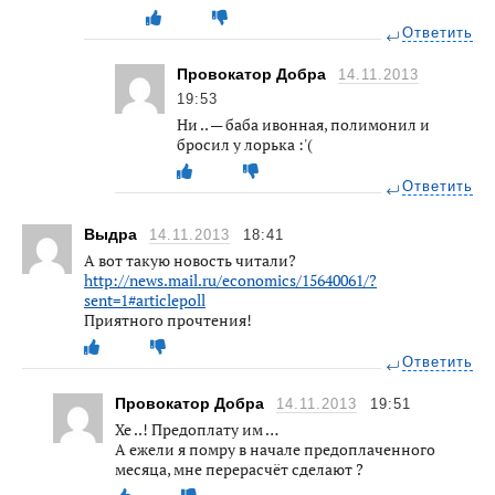
Ответить
Провокатор Добра
14.11.2013
19:53
Ни .. — баба ивонная, полимонил и
бросил у лорька :'(
Ответить
Выдра
14.11.2013
18:41
А вот такую новость читали?
http://news.mail.ru/economics/15640061/?
sent=1#articlepoll
Приятного прочтения!
Ответить
Провокатор Добра
14.11.2013
19:51
Хе ..! Предоплату им …
А ежели я помру в начале предоплаченного
месяца, мне перерасчёт сделают ?