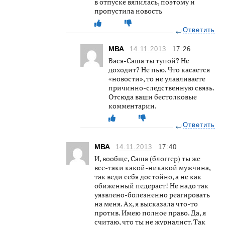
в отпуске вялилась, поэтому и
пропустила новость
Ответить
МВА
14.11.2013
17:26
Вася-Саша ты тупой? Не
доходит? Не пью. Что касается
«новости», то не улавливаете
причинно-следственную связь.
Отсюда ваши бестолковые
комментарии.
Ответить
МВА
14.11.2013
17:40
И, вообще, Саша (блоггер) ты же
все-таки какой-никакой мужчина,
так веди себя достойно, а не как
обиженный педераст! Не надо так
уязвлено-болезненно реагировать
на меня. Ах, я высказала что-то
против. Имею полное право. Да, я
считаю, что ты не журналист. Так