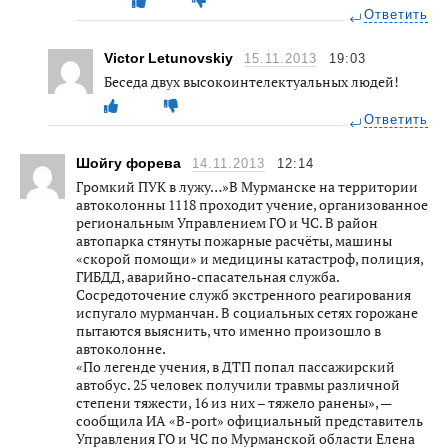
Ответить
Victor Letunovskiy
15.11.2013
19:03
Беседа двух высокоинтелектуальных людей!
Ответить
Шойгу форева
14.11.2013
12:14
Громкий ПУК в лужу…»В Мурманске на территории
автоколонны 1118 проходит учение, организованное
региональным Управлением ГО и ЧС. В район
автопарка стянуты пожарные расчёты, машины
«скорой помощи» и медицины катастроф, полиция,
ГИБДД, аварийно-спасательная служба.
Сосредоточение служб экстренного реагирования
испугало мурманчан. В социальных сетях горожане
пытаются выяснить, что именно произошло в
автоколонне.
«По легенде учения, в ДТП попал пассажирский
автобус. 25 человек получили травмы различной
степени тяжести, 16 из них – тяжело ранены», —
сообщила ИА «B-port» официальный представитель
Управления ГО и ЧС по Мурманской области Елена