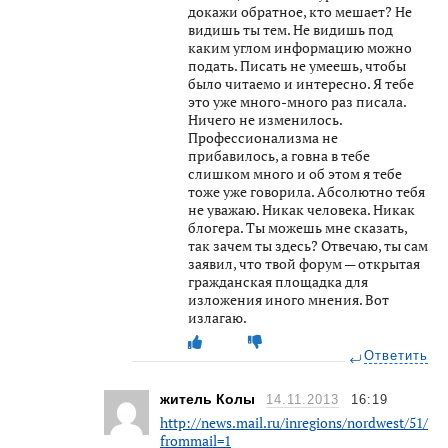
докажи обратное, кто мешает? Не
видишь ты тем. Не видишь под
каким углом информацию можно
подать. Писать не умеешь, чтобы
было читаемо и интересно. Я тебе
это уже много-много раз писала.
Ничего не изменилось.
Профессионализма не
прибавилось, а говна в тебе
слишком много и об этом я тебе
тоже уже говорила. Абсолютно тебя
не уважаю. Никак человека. Никак
блогера. Ты можешь мне сказать,
так зачем ты здесь? Отвечаю, ты сам
заявил, что твой форум — открытая
гражданская площадка для
изложения иного мнения. Вот
излагаю.
Ответить
житель Колы
14.11.2013
16:19
http://news.mail.ru/inregions/nordwest/51/so
frommail=1