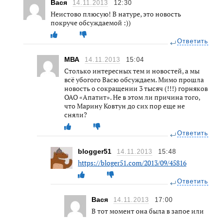
Вася
14.11.2013
12:30
Неистово плюсую! В натуре, это новость
покруче обсуждаемой :))
Ответить
МВА
14.11.2013
15:04
Столько интересных тем и новостей, а мы
всё убогого Васю обсуждаем. Мимо прошла
новость о сокращении 3 тысяч (!!!) горняков
ОАО «Апатит». Не в этом ли причина того,
что Марину Ковтун до сих пор еще не
сняли?
Ответить
blogger51
14.11.2013
15:48
https://bloger51.com/2013/09/45816
Ответить
Вася
14.11.2013
17:00
В тот момент она была в запое или