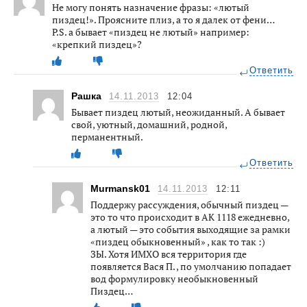
Не могу понять назначение фразы: «лютый
пиздец!». Проясните плиз, а то я далек от фени…
P.S. а бывает «пиздец не лютый» например:
«крепкий пиздец»?
Ответить
Рашка
14.11.2013
12:04
Бывает пиздец лютый, неожиданный. А бывает
свой, уютный, домашний, родной,
перманентный.
Ответить
Murmansk01
14.11.2013
12:11
Поддержу рассуждения, обычный пиздец —
это то что происходит в АК 1118 ежедневно,
а лютый — это события выходящие за рамки
«пиздец обыкновенный» , как то так :)
ЗЫ. Хотя ИМХО вся территория где
появляется Вася П. , по умолчанию попадает
вод формулировку необыкновенный
Пиздец…