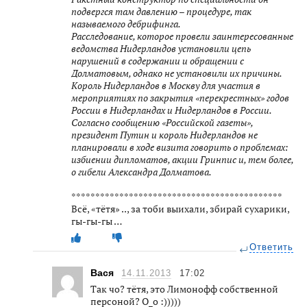
подвергся там давлению – процедуре, так
называемого дебрифинга.
Расследование, которое провели заинтересованные
ведомства Нидерландов установили цепь
нарушений в содержании и обращении с
Долматовым, однако не установили их причины.
Король Нидерландов в Москву для участия в
мероприятиях по закрытия «перекрестных» годов
России в Нидерландах и Нидерландов в России.
Согласно сообщению «Российской газеты»,
президент Путин и король Нидерландов не
планировали в ходе визита говорить о проблемах:
избиении дипломатов, акции Гринпис и, тем более,
о гибели Александра Долматова.
********************************************
Всё, «тётя» .., за тоби выихали, збирай сухарики,
гы-гы-гы …
Ответить
Вася
14.11.2013
17:02
Так чо? тётя, это Лимонофф собственной
персоной? О_о :)))))