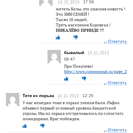
14.11.2013
17:56
житель Колы, это ужасная новость !
Это 3000 СЕМЕЙ !
Тысяч 10 людей.
Треть населения Кировска !
ПИКАЛЁВО ПРИИДЕ ??
Ответить
бывалый
15.11.2013
08:47
Про Пикалево!
http://www.compromat.ru/page_2784
Ответить
Тетя из лорька
14.11.2013
12:25
У нас немедни тоже в лорьке учения были. Рафик
объявил первый условный уровень бандитской
угрозы. Мы из лорька отстреливались по супостату
помидорами. Враг побежден.
Ответить