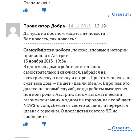
Степанская.»
Ответить
Провокатор Добра
14.11.2013
12:19
Да чушь на постном масле, а не новости !
Вот новость, так новость :
***************************************
Самоубийство робота
, похоже, впервые в истории
произошло в Австрии
13 ноября 2013 | 19:34
В одном из домов робот-чистильщик
самостоятельно включился, забрался на
электрическую плитку и сгорел. При этом он едва не
сжег весь дом, — пишет «Дейли Мейл». Впрочем, это
далеко не первый случай, когда роботы выходят из-
под контроля в Австрии. Летом автоматический
газонокосильщик в одном из городов, как сообщает
NEWSru.com, сбежал от своего хозяина и перерезал
шланг с горючим. О последствиях этого ЧП не
сообщается.
Ответить