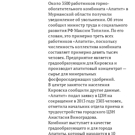
Около 3500 работников горно-
обогатительного комбината «Апатит» в
Мурманской области получили
уведомление об увольнении. Об этом
сообщил министр труда и социального
развития РФ Максим Топилин. По его
словам, это примерно треть всех
работников «Апатита», поскольку
численность коллектива комбината
составляет примерно девять тысяч
человек. Предприятие является
градообразующим для Кировска и
производит апатитовый концентрат —
сырье для минеральных
фосфоросодержащих удобрений.
В центре занятости населения
Кировска сообщили другие данные.
«Апатит» подал заявку в ЦЗН на
сокращение в 2013 году 2303 человек,
отметила начальник отдела приема и
трудоустройства городского ЦЗН
Анастасия Виноградова.
Комбинат выступает в качестве
градообразующего и для города
Апатиты, который находится в 10