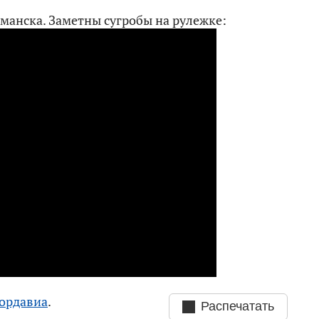
рманска. Заметны сугробы на рулежке:
ордавиа
.
Распечатать