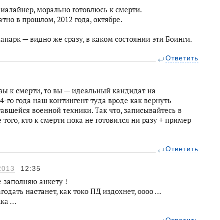
виалайнер, морально готовлюсь к смерти.
тно в прошлом, 2012 года, октябре.
парк — видно же сразу, в каком состоянии эти Боинги.
Ответить
вы к смерти, то вы — идеальный кандидат на
4-го года наш контингент туда вроде как вернуть
авшейся военной техники. Так что, записывайтесь в
того, кто к смерти пока не готовился ни разу + пример
Ответить
2013
12:35
 заполняю анкету !
годать настанет, как токо ПД издохнет, оооо …
чка …