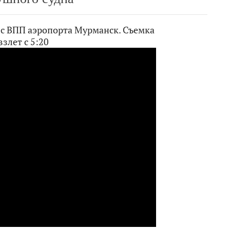
» с ВПП аэропорта Мурманск. Съемка
злет с 5:20