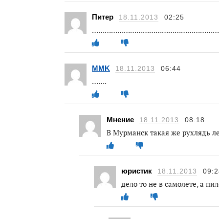
Питер
18.11.2013
02:25
……………………………………………………
MMK
18.11.2013
06:44
…….
Мнение
18.11.2013
08:18
В Мурманск такая же рухлядь л
юристик
18.11.2013
09:2
дело то не в самолете, а пи