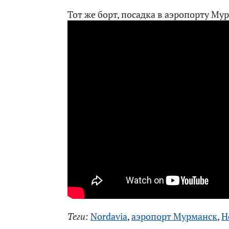
Тот же борт, посадка в аэропорту Му
Теги:
Nordavia
,
аэропорт Мурманск
,
Н