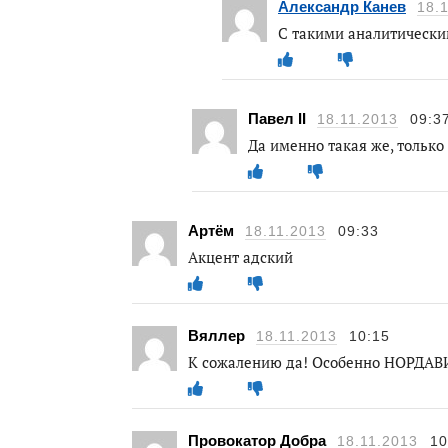
Александр Канев
18.
С такими аналитически
Павел II
18.11.2013
09:3
Да именно такая же, тольк
Артём
18.11.2013
09:33
Акцент адский
Вяллер
18.11.2013
10:15
К сожалению да! Особенно НОРДАВ
Провокатор Добра
18.11.2013
10