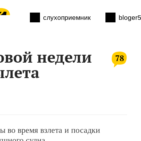
слухоприемник
bloger
овой недели
78
ылета
ы во время взлета и посадки
ушного судна