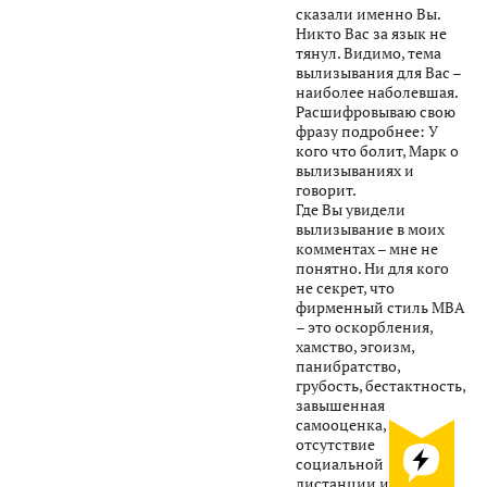
сказали именно Вы.
Никто Вас за язык не
тянул. Видимо, тема
вылизывания для Вас –
наиболее наболевшая.
Расшифровываю свою
фразу подробнее: У
кого что болит, Марк о
вылизываниях и
говорит.
Где Вы увидели
вылизывание в моих
комментах – мне не
понятно. Ни для кого
не секрет, что
фирменный стиль МВА
– это оскорбления,
хамство, эгоизм,
панибратство,
грубость, бестактность,
завышенная
самооценка,
отсутствие
социальной
дистанции и тому