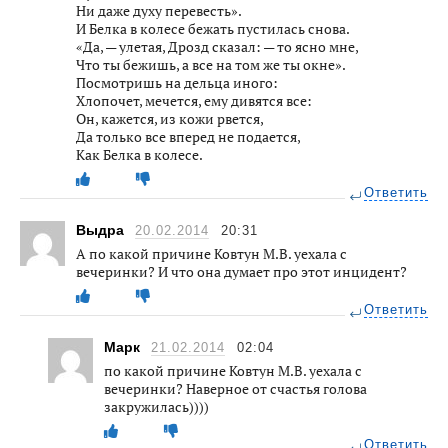
Ни даже духу перевесть».
И Белка в колесе бежать пустилась снова.
«Да, — улетая, Дрозд сказал: — то ясно мне,
Что ты бежишь, а все на том же ты окне».
Посмотришь на дельца иного:
Хлопочет, мечется, ему дивятся все:
Он, кажется, из кожи рвется,
Да только все вперед не подается,
Как Белка в колесе.
Ответить
Выдра
20.02.2014
20:31
А по какой причине Ковтун М.В. уехала с
вечеринки? И что она думает про этот инцидент?
Ответить
Марк
21.02.2014
02:04
по какой причине Ковтун М.В. уехала с
вечеринки? Наверное от счастья голова
закружилась))))
Ответить