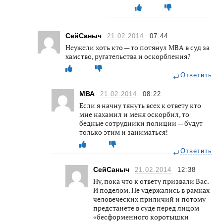
СейСаныч
21.02.2014
07:44
Неужели хоть кто — то потянул МВА в суд за
хамство, ругательства и оскорбления?
Ответить
МВА
21.02.2014
08:22
Если я начну тянуть всех к ответу кто
мне нахамил и меня оскорбил, то
бедные сотрудники полиции — будут
только этим и заниматься!
Ответить
СейСаныч
21.02.2014
12:38
Ну, пока что к ответу призвали Вас.
И поделом. Не удержались в рамках
человеческих приличий и потому
предстанете в суде перед лицом
«бесформенного коротышки