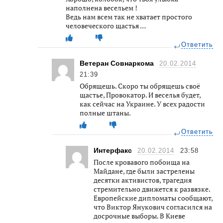
наполнена весельем !
Ведь нам всем так не хватает простого
человеческого щастья …
Ответить
Ветеран Совнаркома
20.02.2014
21:39
Обрящешь. Скоро ты обрящешь своё
щастье, Провокатор. И веселья будет,
как сейчас на Украине. У всех радости
полные штаны.
Ответить
Интерфакс
20.02.2014
23:58
После кровавого побоища на
Майдане, где были застрелены
десятки активистов, трагедия
стремительно движется к развязке.
Европейские дипломаты сообщают,
что Виктор Янукович согласился на
досрочные выборы. В Киеве