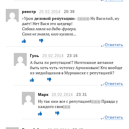
реестр
20.02.2014
20:39
«Урон
деловой репутации
» :)))))))) Ну Василий, ну
даёт! Нет Вася это шедевр!
Собака лаяла на дядю-фраера.
Сама не знаяла, кого кусаяла…
Ответить
Гусь
20.02.2014
23:16
А была ли репутация!? Ничтожное желание
быть хоть чуть-чуточку Арчиновым! Кто вообще
из медийщиков в Мурманске с репутацией?
Ответить
Марк
20.02.2014
23:31
Ну так они все с репутацией)))))) Правда у
каждого своя)))))
Ответить