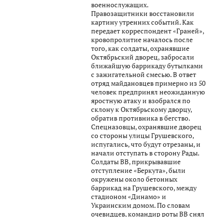
военнослужащих.
Правозащитники восстановили
картину утренних событий. Как
передает корреспондент «Граней»,
кровопролитие началось после
того, как солдаты, охранявшие
Октябрьский дворец, забросали
ближайшую баррикаду бутылками
с зажигательной смесью. В ответ
отряд майдановцев примерно из 50
человек предпринял неожиданную
яростную атаку и взобрался по
склону к Октябрьскому дворцу,
обратив противника в бегство.
Спецназовцы, охранявшие дворец
со стороны улицы Грушевского,
испугались, что будут отрезаны, и
начали отступать в сторону Рады.
Солдаты ВВ, прикрывавшие
отступление «Беркута», были
окружены около бетонных
баррикад на Грушевского, между
стадионом «Динамо» и
Украинским домом. По словам
очевидцев, командир роты ВВ снял