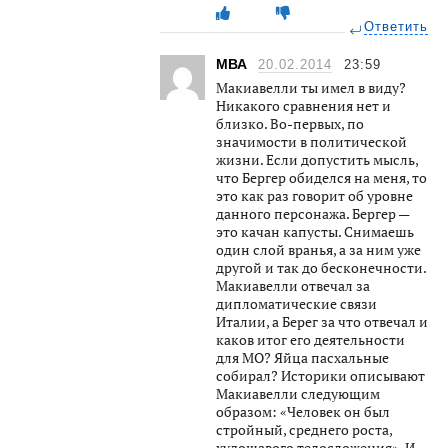
Ответить
МВА
20.02.2014
23:59
Макиавелли ты имел в виду?
Никакого сравнения нет и
близко. Во-первых, по
значимости в политической
жизни. Если допустить мысль,
что Бергер обиделся на меня, то
это как раз говорит об уровне
данного персонажа. Бергер —
это качан капусты. Снимаешь
один слой вранья, а за ним уже
другой и так до бесконечности.
Макиавелли отвечал за
дипломатические связи
Италии, а Берег за что отвечал и
каков итог его деятельности
для МО? Яйца пасхальные
собирал? Историки описывают
Макиавелли следующим
образом: «Человек он был
стройный, среднего роста,
худощавого телосложения». И