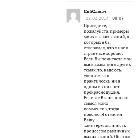
СейСаныч
22.02.2014
08:07
Приведите,
пожалуйста, примеры
моих высказываний, в
которых я бы
утверждал, что у нас в
стране всё хорошо.
Если Вы почитаете мои
высказывания в других
темах, то, надеюсь,
увидите, что
практически ни в
одном из них нет
прекраснодушия.
Если же Вы не поняли
смысл моих
комментов, тогда
поясню. Я отметил
Вашу
заинтересованность
процессом различных
вылизываний. Об этом