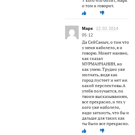
У кого что болит, Марк
о том и говорит.
Марк
22.02.2014
05:12
Да СейСаныч, о том что
у меня наболело, я и
говорю. Может наивно,
как сказал
МУРМАНЧАНИН, но
как умею. Трудно уже
молчать, видя как
город пустеет и нет ни
какой перспективы.А
утебя получается, по
твоим высказываниям,
все прекрасно, и тех у
кого уже наболело,
надо заткнуть, что бы и
дальше для таких как
ты было все прекрасно.