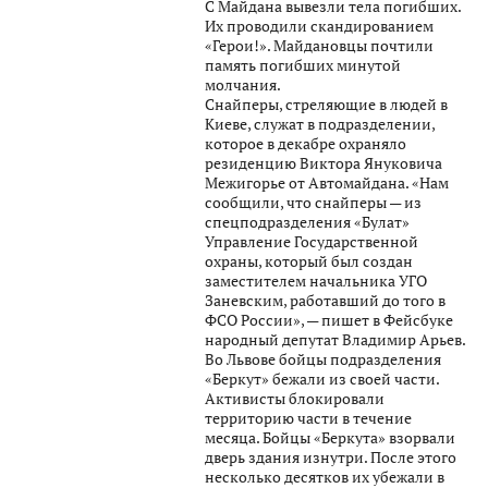
С Майдана вывезли тела погибших.
Их проводили скандированием
«Герои!». Майдановцы почтили
память погибших минутой
молчания.
Снайперы, стреляющие в людей в
Киеве, служат в подразделении,
которое в декабре охраняло
резиденцию Виктора Януковича
Межигорье от Автомайдана. «Нам
сообщили, что снайперы — из
спецподразделения «Булат»
Управление Государственной
охраны, который был создан
заместителем начальника УГО
Заневским, работавший до того в
ФСО России», — пишет в Фейсбуке
народный депутат Владимир Арьев.
Во Львове бойцы подразделения
«Беркут» бежали из своей части.
Активисты блокировали
территорию части в течение
месяца. Бойцы «Беркута» взорвали
дверь здания изнутри. После этого
несколько десятков их убежали в