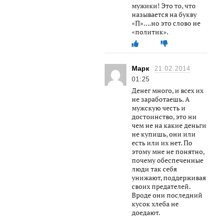
мужики! Это то, что
называется на букву
«П»….но это слово не
«политик».
Марк
21.02.2014
01:25
Денег много, и всех их
не заработаешь. А
мужскую честь и
достоинство, это ни
чем не на какие деньги
не купишь, они или
есть или их нет. По
этому мне не понятно,
почему обеспеченные
люди так себя
унижают, поддерживая
своих предателей.
Вроде они последний
кусок хлеба не
доедают.