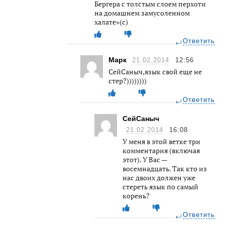
Бергера с толстым слоем перхоти
на домашнем замусоленном
халате»(с)
Ответить
Марк
21.02.2014
12:56
СейСаныч,язык свой еще не
стер?))))))))
Ответить
СейСаныч
21.02.2014
16:08
У меня в этой ветке три
комментария (включая
этот). У Вас —
восемнадцать. Так кто из
нас двоих должен уже
стереть язык по самый
корень?
Ответить