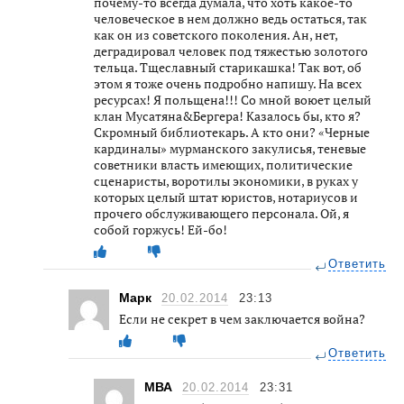
почему-то всегда думала, что хоть какое-то
человеческое в нем должно ведь остаться, так
как он из советского поколения. Ан, нет,
деградировал человек под тяжестью золотого
тельца. Тщеславный старикашка! Так вот, об
этом я тоже очень подробно напишу. На всех
ресурсах! Я польщена!!! Со мной воюет целый
клан Мусатяна&Бергера! Казалось бы, кто я?
Скромный библиотекарь. А кто они? «Черные
кардиналы» мурманского закулисья, теневые
советники власть имеющих, политические
сценаристы, воротилы экономики, в руках у
которых целый штат юристов, нотариусов и
прочего обслуживающего персонала. Ой, я
собой горжусь! Ей-бо!
Ответить
Марк
20.02.2014
23:13
Если не секрет в чем заключается война?
Ответить
МВА
20.02.2014
23:31