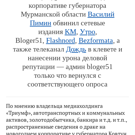
корпоративе губернатора
Мурманской области
Василий
Пимин
обвинил сетевые
издания
KM
,
Утро
,
Bloger51,
Flashnord
,
Bezformata
, а
также телеканал
Дождь
в клевете и
нанеcении урона деловой
репутации — админ bloger51
только что вернулся с
соответствующего опроса
По мнению владельца медиахолдинга
«Триумф», автотранспортных и коммунальных
активов, золотодобытчика, банкира и т.д. и т.п.,
распространенные сведения о драке на
новогоднем корпоративе у губернатора Ковтун