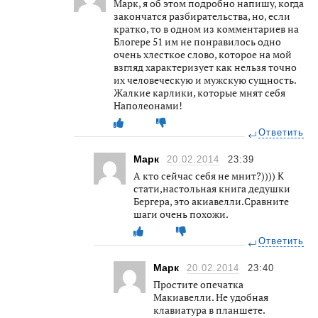
Марк, я об этом подробно напишу, когда
закончатся разбирательства, но, если
кратко, то в одном из комментариев на
Блогере 51 им не понравилось одно
очень хлесткое слово, которое на мой
взгляд характеризует как нельзя точно
их человеческую и мужскую сущность.
Жалкие карлики, которые мнят себя
Наполеонами!
Ответить
Марк
20.02.2014
23:39
А кто сейчас себя не мнит?)))) К
стати,настольная книга дедушки
Бергера, это акиавелли.Сравните
шаги очень похожи.
Ответить
Марк
20.02.2014
23:40
Простите опечатка
Макиавелли. Не удобная
клавиатура в планшете.