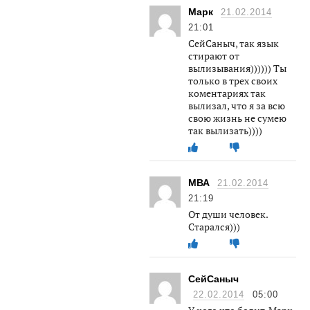
Марк
21.02.2014
21:01
СейСаныч, так язык
стирают от
вылизывания)))))) Ты
только в трех своих
коментариях так
вылизал, что я за всю
свою жизнь не сумею
так вылизать))))
МВА
21.02.2014
21:19
От души человек.
Старался)))
СейСаныч
22.02.2014
05:00