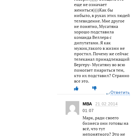
еще не означает
жениться))))Как бы
нибыло, в руках этих людей
телевидение. Мне другое
не понятно, Мусатяна
хорошо подставила
команда Веллера с
дипутатами. Я как
мужик,такого в жизни не
простил. Почему же сейчас
телеканал принадлежащий
Бергеру- Мусатяну во всю
помогает пиариться тем,
кто их подставил? Странно
все это.
Ответить
МВА
21.02.2014
01:07
Марк, ради своего
бизнеса они готовы на
всё, что тут
непонятного? Это не