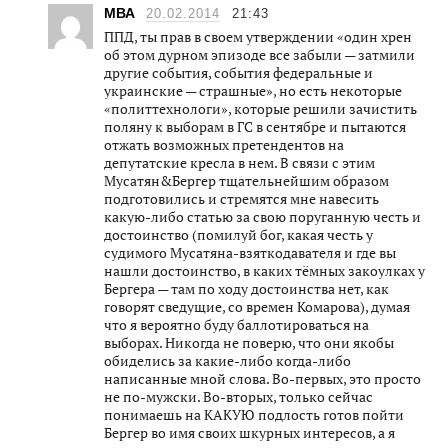
МВА
20.02.2014
21:43
ППД, ты прав в своем утверждении «один хрен
об этом дурном эпизоде все забыли — затмили
другие события, события федеральные и
украинские — страшные», но есть некоторые
«политтехнологи», которые решили зачистить
поляну к выборам в ГС в сентябре и пытаются
отжать возможных претендентов на
депутатские кресла в нем. В связи с этим
Мусатян&Бергер тщательнейшим образом
подготовились и стремятся мне навесить
какую-либо статью за свою поруганную честь и
достоинство (помилуй бог, какая честь у
судимого Мусатяна-взяткодавателя и где вы
нашли достоинство, в каких тёмных закоулках у
Бергера — там по ходу достоинства нет, как
говорят сведущие, со времен Комарова), думая
что я вероятно буду баллотироваться на
выборах. Никогда не поверю, что они якобы
обиделись за какие-либо когда-либо
написанные мной слова. Во-первых, это просто
не по-мужски. Во-вторых, только сейчас
понимаешь на КАКУЮ подлость готов пойти
Бергер во имя своих шкурных интересов, а я