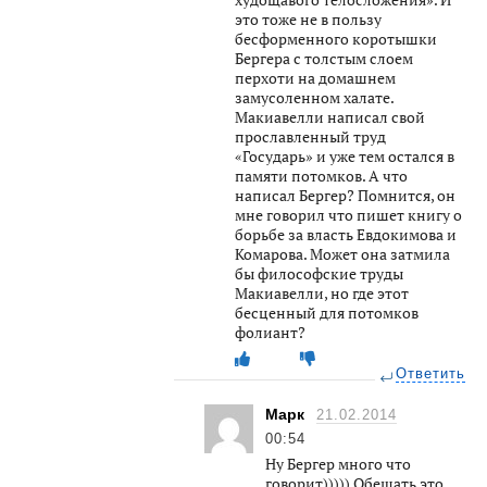
это тоже не в пользу
бесформенного коротышки
Бергера с толстым слоем
перхоти на домашнем
замусоленном халате.
Макиавелли написал свой
прославленный труд
«Государь» и уже тем остался в
памяти потомков. А что
написал Бергер? Помнится, он
мне говорил что пишет книгу о
борьбе за власть Евдокимова и
Комарова. Может она затмила
бы философские труды
Макиавелли, но где этот
бесценный для потомков
фолиант?
Ответить
Марк
21.02.2014
00:54
Ну Бергер много что
говорит))))) Обещать это