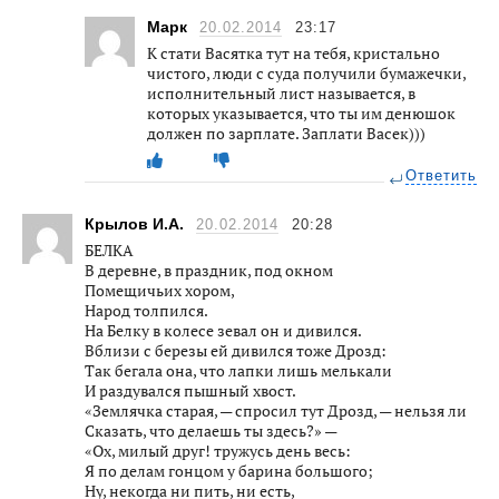
Марк
20.02.2014
23:17
К стати Васятка тут на тебя, кристально
чистого, люди с суда получили бумажечки,
исполнительный лист называется, в
которых указывается, что ты им денюшок
должен по зарплате. Заплати Васек)))
Ответить
Крылов И.А.
20.02.2014
20:28
БЕЛКА
В деревне, в праздник, под окном
Помещичьих хором,
Народ толпился.
На Белку в колесе зевал он и дивился.
Вблизи с березы ей дивился тоже Дрозд:
Так бегала она, что лапки лишь мелькали
И раздувался пышный хвост.
«Землячка старая, — спросил тут Дрозд, — нельзя ли
Сказать, что делаешь ты здесь?» —
«Ох, милый друг! тружусь день весь:
Я по делам гонцом у барина большого;
Ну, некогда ни пить, ни есть,