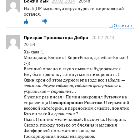
Божий бык
20.02.2014
20:48
Из ЛДПР выгнали, а вирус дурости жириковской
остался.
Ответить
Призрак Провокатора Добра
20.02.2014
20:54
Ха-хааа !..
Молодчага, Бложик ! КоротЕнько, да зубастЕнько !
:-))
Василий опасно и глупо пыжит и будоражится.
Ему бы в тряпочку заткнуться и не ворошить !
Один хрен об этом дурном эпизоде все забыли —
затмили другие события, события федеральные и
украинские — страшные …
Я уже не раз писал : Пимин накрошил бутылку на
управленца
Госкорпорации Росатом !!
серьёзной
весовой категории, в переносном смысле, понятно.
Кто он такой
в сравнении
?
Пыль ! Гопник местечковый. Выскочка. Нувориш.
Свезло, походу, только от блеяния и млеяния
Фарфоровой по замятию скандала.
Госкорпорация пожалела дураков.