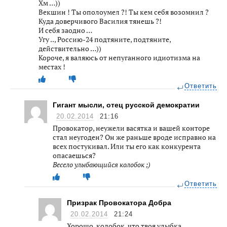
Хм …))
Векшин ! Ты ополоумел ?! Ты кем себя возомнил ?
Куда доверчивого Василия тянешь ?!
И себя заодно …
Угу .., Россию-24 подтяните, подтяните,
действительно …))
Короче, я валяюсь от непуганного идиотизма на
местах !
Ответить
Гигант мысли, отец русской демократии
20.02.2014
21:16
Провокатор, неужели васятка и вашей конторе
стал неугоден? Он же раньше вроде исправно на
всех постукивал. Или ты его как конкурента
опасаешься?
Весело улыбающийся колобок ;)
Ответить
Призрак Провокатора Добра
20.02.2014
21:24
Хорошо, колобок, что твоя улыбка