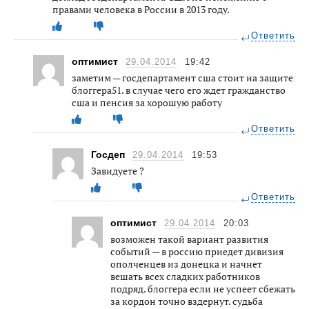
правами человека в России в 2013 году.
Ответить
оптимист
29.04.2014
19:42
заметим — госдепартамент сша стоит на защите
блоггера51. в случае чего его ждет гражданство
сша и пенсия за хорошую работу
Ответить
Госдеп
29.04.2014
19:53
Завидуете ?
Ответить
оптимист
29.04.2014
20:03
возможен такой вариант развития
событий — в россию приедет дивизия
ополченцев из донецка и начнет
вешать всех сладких работников
подряд. блоггера если не успеет сбежать
за кордон точно вздернут. судьба