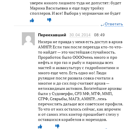
уверен никого лишнего туда не допустят: будет
Марина Васильевна и еще пару тройку
споллеров. И все! Выбора у мурманчан не будет
Ответить
Переехавший
30.04.2014
08:49
Нихера не правда у меня есть доступ в архив
АМНГР. Если там после переезда кто-то что-
то найдет — это чистейшая случайность.
Проработок было ООООчень много и про
нефть и про газ и рыбу и параходы всех
мастей и аквакультуру с гидробионтами и
много еще чего. Есть одно но! Люди
рулящие после развала совка считали а
многие и до сих пор считают архив —
неликвидным активом. Богатейшие архивы
были у Судоверфи, СРЗ МФ, МТФ, ММП,
СГРФ, Севрыбы, МАГЭ, АМНГР…лень
перечислять дальше все советские профиля.
То что от них осталось сейчас, как впрочем
и от самих этих контор прошибает слезу у
оставшихся корабелов и мореходов.