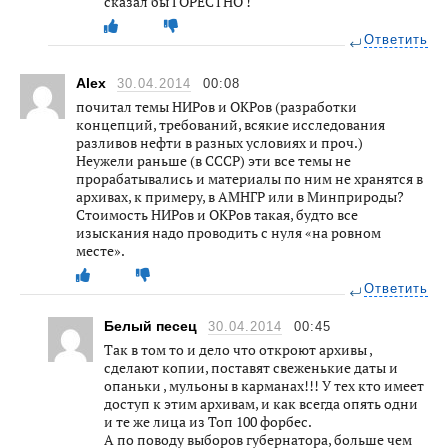
сказал бы ГОРЕСТНО !
Ответить
Alex
30.04.2014
00:08
почитал темы НИРов и ОКРов (разработки
концепций, требований, всякие исследования
разливов нефти в разных условиях и проч.)
Неужели раньше (в СССР) эти все темы не
прорабатывались и материалы по ним не хранятся в
архивах, к примеру, в АМНГР или в Минприроды?
Стоимость НИРов и ОКРов такая, будто все
изыскания надо проводить с нуля «на ровном
месте».
Ответить
Белый песец
30.04.2014
00:45
Так в том то и дело что откроют архивы ,
сделают копии, поставят свеженькие даты и
опаньки , мульоны в карманах!!! У тех кто имеет
доступ к этим архивам, и как всегда опять одни
и те же лица из Топ 100 форбес.
А по поводу выборов губернатора, больше чем