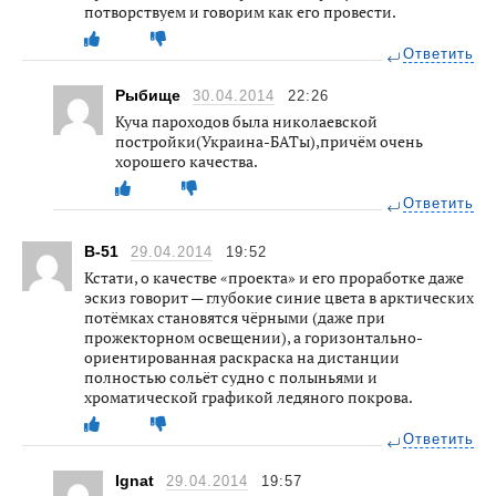
потворствуем и говорим как его провести.
Ответить
Рыбище
30.04.2014
22:26
Куча пароходов была николаевской
постройки(Украина-БАТы),причём очень
хорошего качества.
Ответить
В-51
29.04.2014
19:52
Кстати, о качестве «проекта» и его проработке даже
эскиз говорит — глубокие синие цвета в арктических
потёмках становятся чёрными (даже при
прожекторном освещении), а горизонтально-
ориентированная раскраска на дистанции
полностью сольёт судно с полыньями и
хроматической графикой ледяного покрова.
Ответить
Ignat
29.04.2014
19:57