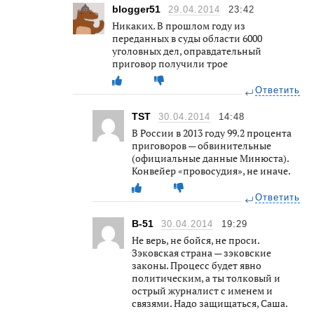
blogger51
29.04.2014
23:42
Никаких. В прошлом году из
переданных в суды области 6000
уголовных дел, оправдательный
приговор получили трое
Ответить
TST
30.04.2014
14:48
В России в 2013 году 99.2 процента
приговоров — обвинительные
(официальные данные Минюста).
Конвейер «провосудия», не иначе.
Ответить
В-51
30.04.2014
19:29
Не верь, не бойся, не проси.
Зэковская страна — зэковские
законы. Процесс будет явно
политическим, а ты толковый и
острый журналист с именем и
связями. Надо защищаться, Саша.