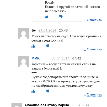
Бога!»
Голос из другой палаты: «Я никого
не посылал!»
Ответить
Бу
29.04.2014
20:48
Мужа пусть ему найдут. А то ведь Бергана из
семьи уведет, сучка!
Ответить
MMK_____
30.04.2014
07:42
заметим — госдепартамент сша стоит на
защите блоггера51.
===
Чужой госдепартамент стоит на защите, а
«свои» ФСБ, СКР и прокуратура преследуют
по сфабрикованному уголовному делу.
Ответить
Спасибо вот этому парню
29.04.2014