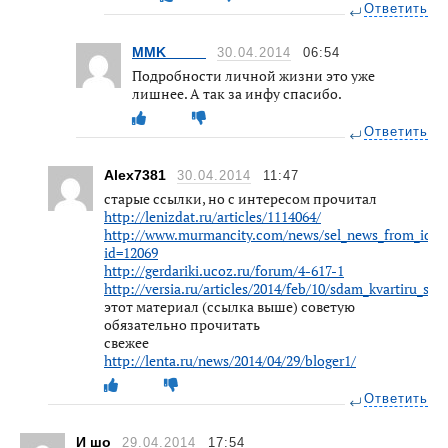
Ответить
MMK_____
30.04.2014
06:54
Подробности личной жизни это уже
лишнее. А так за инфу спасибо.
Ответить
Alex7381
30.04.2014
11:47
старые ссылки, но с интересом прочитал
http://lenizdat.ru/articles/1114064/
http://www.murmancity.com/news/sel_news_from_id.p
id=12069
http://gerdariki.ucoz.ru/forum/4-617-1
http://versia.ru/articles/2014/feb/10/sdam_kvartiru_sl
этот материал (ссылка выше) советую
обязательно прочитать
свежее
http://lenta.ru/news/2014/04/29/bloger1/
Ответить
И шо
29.04.2014
17:54