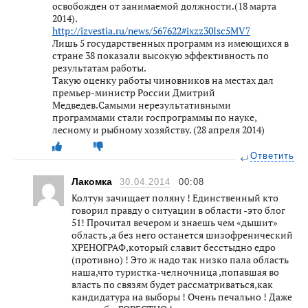
освобожден от занимаемой должности.(18 марта
2014).
http://izvestia.ru/news/567622#ixzz30Isc5MV7
Лишь 5 государственных программ из имеющихся в
стране 38 показали высокую эффективность по
результатам работы.
Такую оценку работы чиновников на местах дал
премьер-министр России Дмитрий
Медведев.Самыми нерезультативными
программами стали госпрограммы по науке,
лесному и рыбному хозяйству. (28 апреля 2014)
Ответить
Лакомка
30.04.2014
00:08
Колтун зачищает поляну ! Единственный кто
говорил правду о ситуации в области -это блог
51! Прочитал вечером и знаешь чем «дышит»
область ,а без него останется шизофренический
ХРЕНОГРАФ,который славит бесстыдно едро
(противно) ! Это ж надо так низко пала область
наша,что туристка-челночница ,попавшая во
власть по связям будет рассматриваться,как
кандидатура на выборы ! Очень печально ! Даже