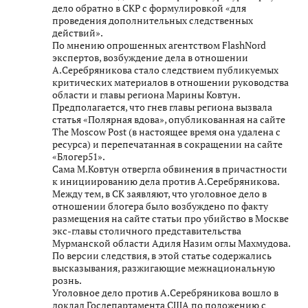
дело обратно в СКР с формулировкой «для
проведения дополнительных следственных
действий».
По мнению опрошенных агентством FlashNord
экспертов, возбуждение дела в отношении
А.Серебряникова стало следствием публикуемых
критических материалов в отношении руководства
области и главы региона Марины Ковтун.
Предполагается, что гнев главы региона вызвала
статья «Полярная вдова», опубликованная на сайте
The Moscow Post (в настоящее время она удалена с
ресурса) и перепечатанная в сокращении на сайте
«Блогер51».
Сама М.Ковтун отвергла обвинения в причастности
к инициированию дела против А.Серебряникова.
Между тем, в СК заявляют, что уголовное дело в
отношении блогера было возбуждено по факту
размещения на сайте статьи про убийство в Москве
экс-главы столичного представительства
Мурманской области Адиля Назим оглы Махмудова.
По версии следствия, в этой статье содержались
высказывания, разжигающие межнациональную
рознь.
Уголовное дело против А.Серебряникова вошло в
доклад Госдепартамента США по положению с