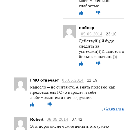
моей маленькой
слабостью.
воблер
05.05.2014
23:10
Действуй)))Я буду
следить за
успехами)))Главное,чтобы
больные платили)))
ГМО отвечает
05.05.2014
11:19
надоело — не считайте. А знать полезно,как
председатель ГС «о народе» и себе
любимом,днём и ночью думает.
Ответить
Robert
06.05.2014
07:42
Это, дорогой, не чужие деньги, это (смею