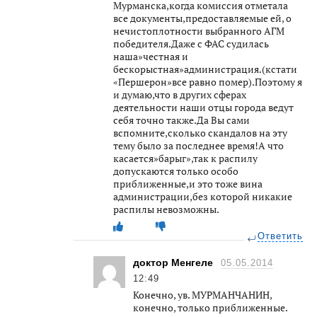
Мурманска,когда комиссия отметала
все документы,предоставляемые ей, о
нечистоплотности выбранного АГМ
победителя.Даже с ФАС судилась
наша»честная и
бескорыстная»администрация.(кстати
«Першерон»все равно помер).Поэтому я
и думаю,что в других сферах
деятельности наши отцы города ведут
себя точно также.Да Вы сами
вспомните,сколько скандалов на эту
тему было за последнее время!А что
касается»барыг»,так к распилу
допускаются только особо
приближенные,и это тоже вина
администрации,без которой никакие
распилы невозможны.
Ответить
доктор Менгеле
05.05.2014
12:49
Конечно, ув. МУРМАНЧАНИН,
конечно, только приближенные.