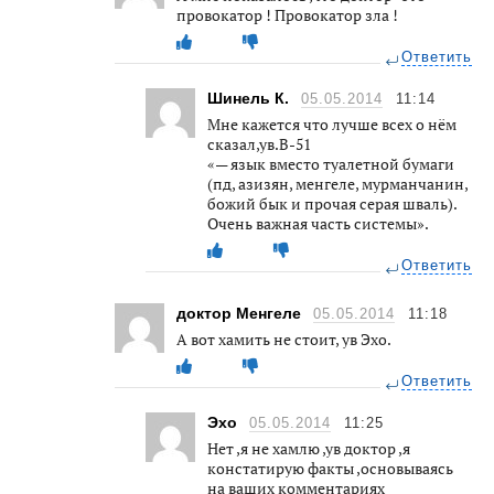
провокатор ! Провокатор зла !
Ответить
Шинель К.
05.05.2014
11:14
Мне кажется что лучше всех о нём
сказал,ув.В-51
«— язык вместо туалетной бумаги
(пд, азизян, менгеле, мурманчанин,
божий бык и прочая серая шваль).
Очень важная часть системы».
Ответить
доктор Менгеле
05.05.2014
11:18
А вот хамить не стоит, ув Эхо.
Ответить
Эхо
05.05.2014
11:25
Нет ,я не хамлю ,ув доктор ,я
констатирую факты ,основываясь
на ваших комментариях