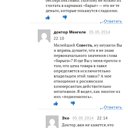
бесперспективно. Поэтому не нужно их
считать в карманах «барыг» — это не те
деньги, которые покажутся сладкими.
Ответить
доктор Менгеле
05.05.2014
22:10
Милейший
Совесть
, ну неужели Вы
и впрямь думаете, что я не знаю
первоначального значения слова
«барыга»? И где Вы у меня прочли о
том, что цена товара в лавке
определяется исключительно
владельцем этой лавки? А мое
отношение к росиянским
коммерсантам действительно
негативное. Я видел, как многие из
них «поднимались».
Ответить
Эхо
05.05.2014
22:14
Доктор ,вам не кажется ,что