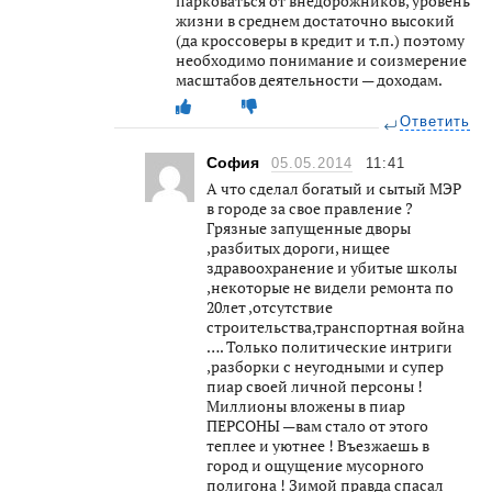
парковаться от внедорожников, уровень
жизни в среднем достаточно высокий
(да кроссоверы в кредит и т.п.) поэтому
необходимо понимание и соизмерение
масштабов деятельности — доходам.
Ответить
София
05.05.2014
11:41
А что сделал богатый и сытый МЭР
в городе за свое правление ?
Грязные запущенные дворы
,разбитых дороги, нищее
здравоохранение и убитые школы
,некоторые не видели ремонта по
20лет ,отсутствие
строительства,транспортная война
…. Только политические интриги
,разборки с неугодными и супер
пиар своей личной персоны !
Миллионы вложены в пиар
ПЕРСОНЫ —вам стало от этого
теплее и уютнее ! Въезжаешь в
город и ощущение мусорного
полигона ! Зимой правда спасал