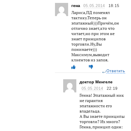
гена
05.05.2014
18:15
Лариса,ПД поменял
тактику.Теперь он
эпатажный)))Причём,он
отлично знает,кто что
читает,но при этом не
знает принципов
торговли.Ну,Вы
понимаете)))
Максимум,выводит
клиентов из запоя.
Ответить
доктор Менгеле
05.05.2014
22:19
Генна! Эпатажный ник
не гарантия
эпатажности его
владельца.
А Вы знаете принципы
торговли? Их много?
Генна, принцип один: