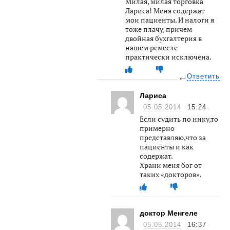
Милая, милая торговка
Лариса! Меня содержат
мои пациенты. И налоги я
тоже плачу, причем
двойная бухгалтерия в
нашем ремесле
практически исключена.
Ответить
Лариса
05.05.2014
15:24
Если судить по нику,то
примерно
представляю,что за
пациенты и как
содержат.
Храни меня бог от
таких «докторов».
доктор Менгеле
05.05.2014
16:37