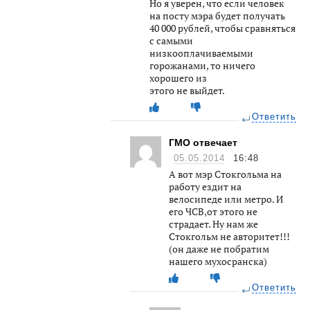
Но я уверен, что если человек
на посту мэра будет получать
40 000 рублей, чтобы сравняться
с самыми
низкооплачиваемыми
горожанами, то ничего
хорошего из
этого не выйдет.
Ответить
ГМО отвечает
05.05.2014
16:48
А вот мэр Стокгольма на
работу ездит на
велосипеде или метро. И
его ЧСВ,от этого не
страдает. Ну нам же
Стокгольм не авторитет!!!
(он даже не побратим
нашего мухосранска)
Ответить