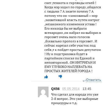
снег ,темнота и гирлянды огней !
Когда мэр ходил по городу ,общался
с людьми ? А знаете почему ? А
потому что он «самозваный » мэр
,захвативший власть путем интриг
,незаконного изменения устава !
Его никогда бы не выбрали
всенародно ,он набрал на выборах в
горсовет очень мало голосов
,буквально прополз в горсовет . И
сейчас нарезал себе участок под
себя ,т к пойдет простым депутатом
! Ну и подстраховка будет в
партийном списке по Единой и
неповторимой . ОН ИНТРИГАН И
ЕМУ ГЛУБОКО НАПЛЕВАТЬ НА
ПРОСТЫХ ЖИТЕЛЕЙ ГОРОДА !
Ответить
QX56
05.05.2014
13:45
Что сделал для народа это уже
2-й вопрос. Это уже выборные
процедуры и т.д.