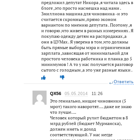
предложил депутат Никора ,я читала здесь в
блоге ,это просто насмешка над нами .
3миллиона машина для чиновника -и это
считается скромным ,прямо эконом
вариантом по мнению депутата . Поэтому ,я
и говорю ,что живем в разных измерениях . Я
покупаю одежду детям на распродажах ,а
они в ЦУМах . Я уверена в том ,что должны
быть прямые выборы мэра и ограниченная
зарплата ,зависящая от минимальной для
простого человека работника и планка до 5
минимумов ! А то у нас получается разговор
сытого с голодным ,а это уже разные языки .
Ответить
QX56
05.05.2014
11:26
Это гениально, нищие чиновники (5
мрот) такого наворотят…. даже не знаю
что лучше….
Человек который рулит бюджетом в 8
млрд рублей (бюджет Мурманска),
должен иметь и доход
соответствующий. У нас негде