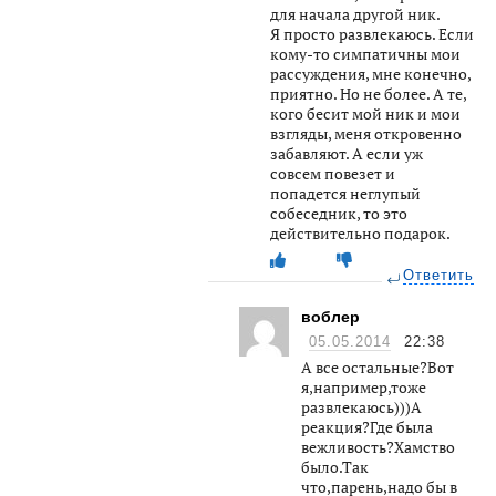
для начала другой ник.
Я просто развлекаюсь. Если
кому-то симпатичны мои
рассуждения, мне конечно,
приятно. Но не более. А те,
кого бесит мой ник и мои
взгляды, меня откровенно
забавляют. А если уж
совсем повезет и
попадется неглупый
собеседник, то это
действительно подарок.
Ответить
воблер
05.05.2014
22:38
А все остальные?Вот
я,например,тоже
развлекаюсь)))А
реакция?Где была
вежливость?Хамство
было.Так
что,парень,надо бы в