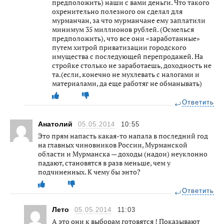
предположить) наши с вами деньги. Что такого
охренительно полезного он сделал для
мурманчан, за что мурманчане ему заплатили
минимум 35 миллионов рублей. (Осмелься
предположить), что все они «заработанные»
путем хитрой приватизации городского
имущества с последующей перепродажей. На
стройке столько не заработаешь, доходность не
та.(если, конечно не мухлевать с налогами и
материалами, да еще работяг не обманывать)
Ответить
Анатолий
05.05.2014
10:55
Это прям напасть какая-то напала в последний год
на главных чиновников России, Мурманской
области и Мурманска — доходы (надои) неуклонно
падают, становятся в разв меньше, чем у
подчиненных. К чему бы энто?
Ответить
Лето
05.05.2014
11:03
А это они к выборам готовятся ! Показывают