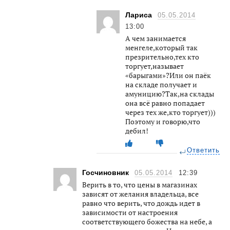
Лариса
05.05.2014
13:00
А чем занимается
менгеле,который так
презрительно,тех кто
торгует,называет
«барыгами»?Или он паёк
на складе получает и
амуницию?Так,на склады
она всё равно попадает
через тех же,кто торгует)))
Поэтому и говорю,что
дебил!
Ответить
Госчиновник
05.05.2014
12:39
Верить в то, что цены в магазинах
зависят от желания владельца, все
равно что верить, что дождь идет в
зависимости от настроения
соответствующего божества на небе, а