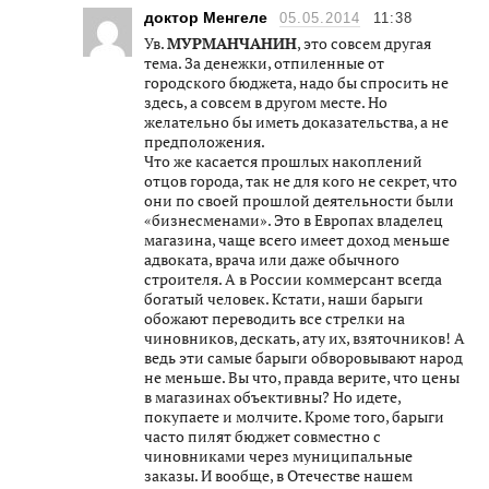
доктор Менгеле
05.05.2014
11:38
Ув.
МУРМАНЧАНИН
, это совсем другая
тема. За денежки, отпиленные от
городского бюджета, надо бы спросить не
здесь, а совсем в другом месте. Но
желательно бы иметь доказательства, а не
предположения.
Что же касается прошлых накоплений
отцов города, так не для кого не секрет, что
они по своей прошлой деятельности были
«бизнесменами». Это в Европах владелец
магазина, чаще всего имеет доход меньше
адвоката, врача или даже обычного
строителя. А в России коммерсант всегда
богатый человек. Кстати, наши барыги
обожают переводить все стрелки на
чиновников, дескать, ату их, взяточников! А
ведь эти самые барыги обворовывают народ
не меньше. Вы что, правда верите, что цены
в магазинах объективны? Но идете,
покупаете и молчите. Кроме того, барыги
часто пилят бюджет совместно с
чиновниками через муниципальные
заказы. И вообще, в Отечестве нашем