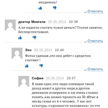
неудачник!
Ответить
доктор Менгеле
05.05.2014
10:39
А не надоело считать чужие деньги? Глупое занятие,
бесперспективное.
Ответить
Эхо
05.05.2014
10:44
Фотка удачная ,это они дебет с кредитом
считают !
Ответить
София
05.05.2014
10:57
Я знаю одно ,что люди имеющие такой
доход живут в другом мире,в другом
денежном измерении и им очень сложно
понять ,как можно прожить на 30-40тыс в
месяц семье из 4-х человек . У нас нет
культуры «скромности чиновника» ,то что