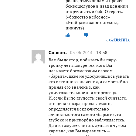
роснефтьлукойлам и прочей
бензошелупони, взад ценники
откручивать и баблО терять.
(«божество небесное»
кЕтайцами занято,некогда
цикнуть)
Ответить
Совесть
05.05.2014
18:58
Вам бы доктор, побывать бы пару-
тройку лет в шкуре тех, кого Вы
называете богомерзким словом
«барыга», даже не удосужившись узнать
его истинного значения, и самостийно
приняв его значение, как
уничтожительное для «торговец».
И, если Вы по глупости своей считаете,
что цена товара, продаваемого,
определяется исключительно
алчностью того самого «барыги», то
глубоко и прискорбно заблуждаетесь.
Да и к тому же считать деньги в чужом
кармане, как Вы выразились —