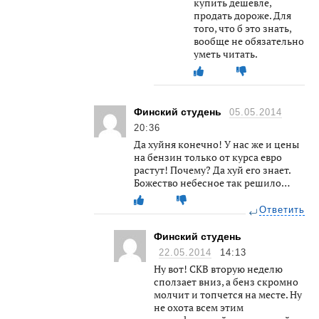
купить дешевле,
продать дороже. Для
того, что б это знать,
вообще не обязательно
уметь читать.
Финский студень
05.05.2014
20:36
Да хуйня конечно! У нас же и цены
на бензин только от курса евро
растут! Почему? Да хуй его знает.
Божество небесное так решило…
Ответить
Финский студень
22.05.2014
14:13
Ну вот! СКВ вторую неделю
сползает вниз, а бенз скромно
молчит и топчется на месте. Ну
не охота всем этим