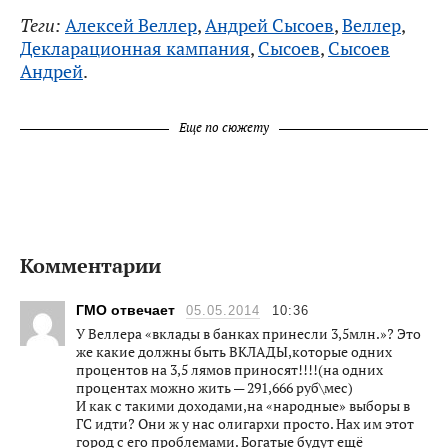
Теги:
Алексей Веллер
,
Андрей Сысоев
,
Веллер
,
Декларационная кампания
,
Сысоев
,
Сысоев
Андрей
.
Еще по сюжету
Комментарии
ГМО отвечает
05.05.2014
10:36
У Веллера «вклады в банках принесли 3,5млн.»? Это
же какие должны быть ВКЛАДЫ,которые одних
процентов на 3,5 лямов приносят!!!!(на одних
процентах можно жить — 291,666 руб\мес)
И как с такими доходами,на «народные» выборы в
ГС идти? Они ж у нас олигархи просто. Нах им этот
город с его проблемами. Богатые будут ещё