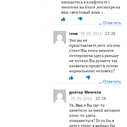
находитесь в конфликте с
многими на блоге ,несмотря на
ваш «вежливый язык » .
Ответить
гена
05.05.2014
22:26
Эхо.вы не
представляете,чего это ему
стоит!Вы этого менгеле
гитлеровича здесь раньше
не читали.Вы думаете так
назваться придёт в голову
нормальному человеку?
Ответить
доктор Менгеле
05.05.2014
22:28
Ув.
Эхо
, а Вы где-то
заметили за мной желание
кому-то здесь
понравиться? Если бы я
хотел этого, я выбрал бы