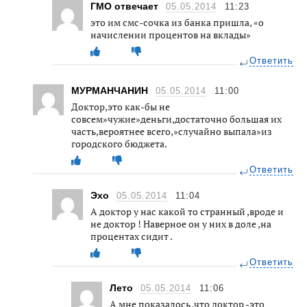
ГМО отвечает
05.05.2014
11:23
это им смс-сочка из банка пришла, «о
начислении процентов на вклады»
Ответить
МУРМАНЧАНИН
05.05.2014
11:00
Доктор,это как-бы не
совсем»чужие»деньги,достаточно большая их
часть,вероятнее всего,»случайно выпала»из
городского бюджета.
Ответить
Эхо
05.05.2014
11:04
А доктор у нас какой то странный ,вроде и
не доктор ! Наверное он у них в доле ,на
процентах сидит .
Ответить
Лето
05.05.2014
11:06
А мне показалось ,что доктор -это