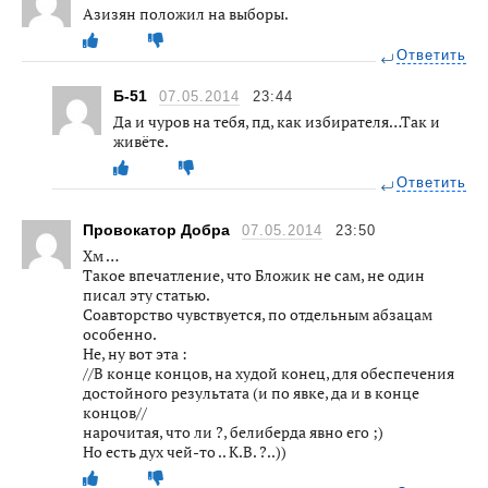
Азизян положил на выборы.
Ответить
Б-51
07.05.2014
23:44
Да и чуров на тебя, пд, как избирателя…Так и
живёте.
Ответить
Провокатор Добра
07.05.2014
23:50
Хм …
Такое впечатление, что Бложик не сам, не один
писал эту статью.
Соавторство чувствуется, по отдельным абзацам
особенно.
Не, ну вот эта :
//В конце концов, на худой конец, для обеспечения
достойного результата (и по явке, да и в конце
концов//
нарочитая, что ли ?, белиберда явно его ;)
Но есть дух чей-то .. К.В. ?..))