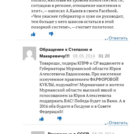
ситуацию в регионе, отношение населения и
элит», — написал А.Кынев в своем Facebook.
«Чем ужаснее губернатор и хуже он руководит,
тем больше у него шансов остаться в этой
позорной системе», — считает политолог.
Ответить
Обращение к Степахно и
Макаревичу!!!
08.05.2014
01:20
Товарищи, лидеры КПРФ и СР выдвинете в
Губернаторы Мурманской области Юрия
Алексеевича Евдокимова. Про население
измученное правлением ФАРФОРОВОЙ
КУКЛЫ, подумайте! Мурманчане и жители
Мурманской области высокой явкой и
голосованием за Юрия Алексеевича
поддержать ВАС! Победа будет за Вами. А в
2016 оба будите в Госдуме и в Совете
Федераций!
Ответить
Рожденные в СССР