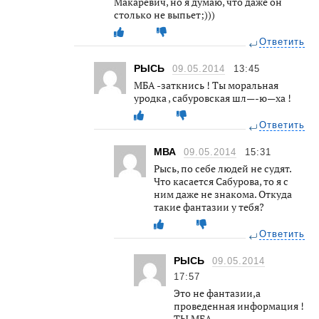
Макаревич, но я думаю, что даже он
столько не выпьет;)))
Ответить
РЫСЬ
09.05.2014
13:45
МБА -заткнись ! Ты моральная
уродка , сабуровская шл—-ю—ха !
Ответить
МВА
09.05.2014
15:31
Рысь, по себе людей не судят.
Что касается Сабурова, то я с
ним даже не знакома. Откуда
такие фантазии у тебя?
Ответить
РЫСЬ
09.05.2014
17:57
Это не фантазии,а
проведенная информация !
ТЫ МБА