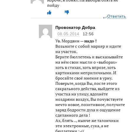
пойду
Ответить
Провокатор Добра
08.05.2014
12:56
Ув. Мордвин —
надо !
Возьмите с собой маркер и идите
на участок.
Берите бюллетень и высказывайте
на нём свои мысли о «выборах»
хоть в стихах, хоть впрозе, хоть
картинками неприличными. И
бросайте своё мнение в урну.
Поверьте, когда Вы, после этого
сакрального действа, выйдете из
участка на улицу, вдохнёте
ноздрями воздух, Вы почувствуете
нечто новое, позитивное, получите
заряд бодрости духа и ощущение
сделанного дела !
Ах, блять .., нынче же талончики
эти электронные, сука, а не
бюллетени :-((