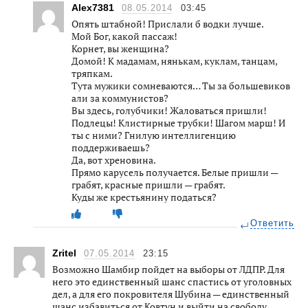
Alex7381
08.05.2014
03:45
Опять штабной! Прислали б водки лучше.
Мой Бог, какой пассаж!
Корнет, вы женщина?
Домой! К мадамам, нянькам, куклам, танцам,
тряпкам.
Тута мужики сомневаются… Ты за большевиков
али за коммунистов?
Вы здесь, голубчики! Жаловаться пришли!
Подлецы! Клистирные трубки! Шагом марш! И
ты с ними? Гнилую интеллигенцию
поддерживаешь?
Да, вот хреновина.
Прямо карусель получается. Белые пришли —
грабят, красные пришли — грабят.
Куды же крестьянину податься?
Ответить
Zritel
07.05.2014
23:15
Возможно Шамбир пойдет на выборы от ЛДПР. Для
него это единственный шанс спастись от уголовных
дел, а для его покровителя Шубина — единственный
шанс избавиться от Ковтун и выйти на свободу.