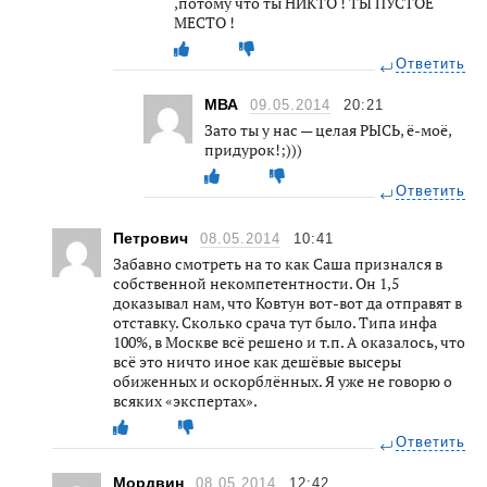
,потому что ты НИКТО ! ТЫ ПУСТОЕ
МЕСТО !
Ответить
МВА
09.05.2014
20:21
Зато ты у нас — целая РЫСЬ, ё-моё,
придурок!;)))
Ответить
Петрович
08.05.2014
10:41
Забавно смотреть на то как Саша признался в
собственной некомпетентности. Он 1,5
доказывал нам, что Ковтун вот-вот да отправят в
отставку. Сколько срача тут было. Типа инфа
100%, в Москве всё решено и т.п. А оказалось, что
всё это ничто иное как дешёвые высеры
обиженных и оскорблённых. Я уже не говорю о
всяких «экспертах».
Ответить
Мордвин
08.05.2014
12:42