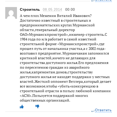
Строитель
08.05.2014
00:00
А чем плох Меженин Виталий Иванович?
Достаточно известный в строительных и
предпринимательских кругах Мурманской
области,генеральный директор
ОАО»Мурманскпромстрой»,инженер-строитель.С
1984 года по н/в работает в самой известной
строительной фирме «Мурманскпромстрой»,где
прошел путь от начальника участка,а с 2002 года-
возглавил предприятие. Мурманчанам запомнился
критикой властей,ничего не делающих для
строительства доступного жилья.Его предложения
по переселению граждан из аварийного
жилья,капремонтам домов,строительству
доступного жилья не находят поддержки у местных
властей.Жесткий оппонент Веллера,который делает
все возможное,чтобы «убить»конкуренцию в
строительной отрасли в пользу любимой компании
«АСМ».Пользуется поддержкой многих
общественных организаций.
Ответить