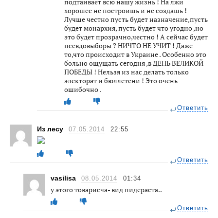
подтаивает всю нашу жизнь ! На лжи
хорошее не построишь и не создашь !
Лучше честно пусть будет назначение,пусть
будет монархия, пусть будет что угодно ,но
это будет прозрачно,честно ! А сейчас будет
псевдовыборы ? НИЧТО НЕ УЧИТ ! Даже
то,что происходит в Украине . Особенно это
больно ощущать сегодня ,в ДЕНЬ ВЕЛИКОЙ
ПОБЕДЫ ! Нельзя из нас делать только
электорат и бюллетени ! Это очень
ошибочно .
Ответить
Из лесу
07.05.2014
22:55
Ответить
vasilisa
08.05.2014
01:34
у этого товарисча- вид пидераста..
Ответить