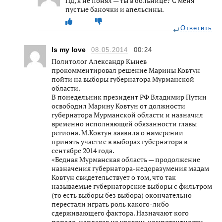
Пд, я не понял — ты в больнице? С меня
пустые баночки и апельсины.
Ответить
Is my love
08.05.2014
00:24
Политолог Александр Кынев
прокомментировал решение Марины Ковтун
пойти на выборы губернатора Мурманской
области.
В понедельник президент РФ Владимир Путин
освободил Марину Ковтун от должности
губернатора Мурманской области и назначил
временно исполняющей обязанности главы
региона. М.Ковтун заявила о намерении
принять участие в выборах губернатора в
сентябре 2014 года.
«Бедная Мурманская область — продолжение
назначения губернатора-недоразумения мадам
Ковтун свидетельствует о том, что так
называемые губернаторские выборы с фильтром
(то есть выборы без выбора) окончательно
перестали играть роль какого-либо
сдерживающего фактора. Назначают кого
попало, наплевав на уровень компетентности,