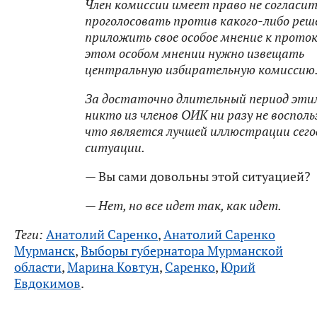
Член комиссии имеет право не согласит
проголосовать против какого-либо реш
приложить свое особое мнение к проток
этом особом мнении нужно извещать
центральную избирательную комиссию
За достаточно длительный период эти
никто из членов ОИК ни разу не восполь
что является лучшей иллюстрации сег
ситуации.
— Вы сами довольны этой ситуацией?
— Нет, но все идет так, как идет.
Теги:
Анатолий Саренко
,
Анатолий Саренко
Мурманск
,
Выборы губернатора Мурманской
области
,
Марина Ковтун
,
Саренко
,
Юрий
Евдокимов
.