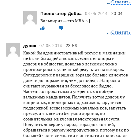
Ответить
Провокатор Добра
08.05.2014
20:04
Валькирия — это МВА :-]
Ответить
дурик
07.05.2014
23:56
Какой бы административный ресурс и махинации
не были бы задействованы, если нет опоры и
доверия в обществе, довольно легкомысленно
прогнозировать успешный результат на выборах.
Супердорогие пиарщики гораздо больше клиентов
довели до поражения, чем до победы. Напрасно
считают мурманчан за бессловесное быдло.
Частенько прокатывали уверенных в победе
вальяжных кандидатов. Получить вотум доверия у
капризных, придворных подхалимов, заручится
поддержкой всевозможных начальников, запугать
прессу, и тп. все это безумно дорогая, но
сомнительная, никчемная электоральная суета.
Получить доверие у народа гораздо сложней,
обращаться к разуму непродуктивно, потому как по
большей части симпатии и антипатии происходят