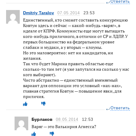
Ответить
Dmitriy Taralov
07.05.2014
23:53
Единственный, кто сможет составить конкуренцию
Ковтун здесь и сейчас — какой-нибудь «варяг», в
идеале от КПРФ. Коммунисты еще могут вытащить
кого-нибудь приличного, в отличии от СР и ЛДПР. У
первых большинство на федеральном уровне
слабаки и мудаки, а у вторых — клоуны.
Но это маловероятно: нет ни кандидатов, ни
желания.
Так что будет Марина править областью еще
сколько-то там лет (я уже запутался на сколько у нас
кого выбирают).
Чисто абстрактно — единственный вменяемый
вариант для оппозиции это условный «нах-нах»,
главная стратегия Ковтун — повышение явки, для
приличия.
Ответить
Бурлаков
08.05.2014
12:53
Варяг — это Валькирия Агнесса?