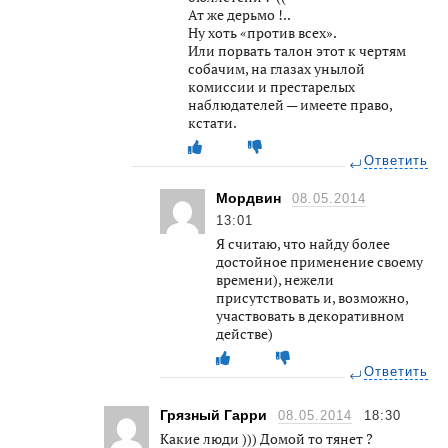
Ат же дерьмо !..
Ну хоть «против всех».
Или порвать талон этот к чертям
собачим, на глазах унылой
комиссии и престарелых
наблюдателей — имеете право,
кстати.
Ответить
Мордвин
08.05.2014
13:01
Я считаю, что найду более
достойное применение своему
времени), нежели
присутствовать и, возможно,
участвовать в декоративном
действе)
Ответить
Грязный Гарри
08.05.2014
18:30
Какие люди ))) Домой то тянет ?