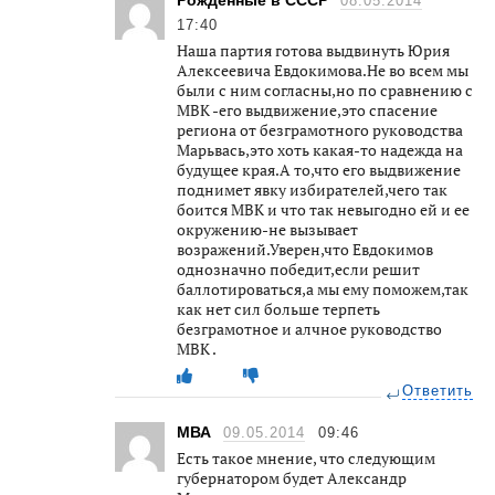
08.05.2014
17:40
Наша партия готова выдвинуть Юрия
Алексеевича Евдокимова.Не во всем мы
были с ним согласны,но по сравнению с
МВК -его выдвижение,это спасение
региона от безграмотного руководства
Марьвась,это хоть какая-то надежда на
будущее края.А то,что его выдвижение
поднимет явку избирателей,чего так
боится МВК и что так невыгодно ей и ее
окружению-не вызывает
возражений.Уверен,что Евдокимов
однозначно победит,если решит
баллотироваться,а мы ему поможем,так
как нет сил больше терпеть
безграмотное и алчное руководство
МВК .
Ответить
МВА
09.05.2014
09:46
Есть такое мнение, что следующим
губернатором будет Александр