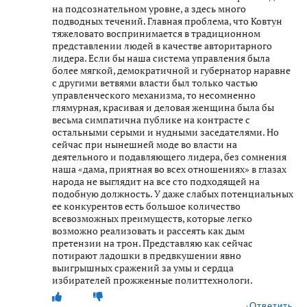
на подсознательном уровне, а здесь много
подводных течений. Главная проблема, что Ковтун
тяжеловато воспринимается в традиционном
представлении людей в качестве авторитарного
лидера. Если бы наша система управления была
более мягкой, демократичной и губернатор наравне
с другими ветвями власти был только частью
управленческого механизма, то несомненно
глямурная, красивая и деловая женщина была бы
весьма симпатична публике на контрасте с
остальными серыми и нудными заседателями. Но
сейчас при нынешней моде во власти на
деятельного и подавляющего лидера, без сомнения
наша «дама, приятная во всех отношениях» в глазах
народа не выглядит на все сто подходящей на
подобную должность. У даже слабых потенциальных
ее конкурентов есть большое количество
всевозможных преимуществ, которые легко
возможно реализовать и рассеять как дым
претензии на трон. Представляю как сейчас
потирают ладошки в предвкушении явно
выигрышных сражений за умы и сердца
избирателей прожженные политтехнологи.
Ответить