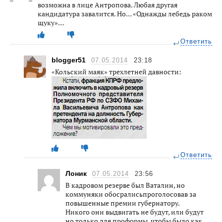
возможна в лице Антропова. Любая другая
кандидатура завалится. Но… «Однажды лебедь раком
щуку»…
Ответить
blogger51
07.05.2014
23:18
«Кольский маяк» трехлетней давности:
Ответить
Лоник
07.05.2014
23:56
В кадровом резерве был Ваталин, но
коммуняки обосралисьпроголосовав за
повышенные премии губернатору.
Никого они выдвигать не будут, или будут
но только для проформы, чтобы было как