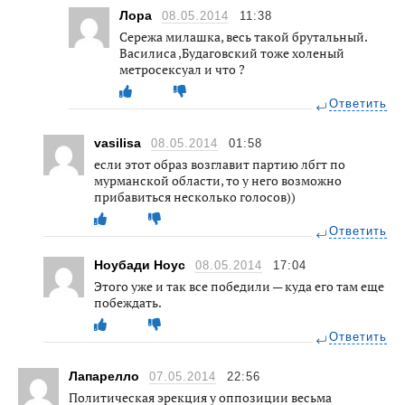
Лора
08.05.2014
11:38
Сережа милашка, весь такой брутальный.
Василиса ,Будаговский тоже холеный
метросексуал и что ?
Ответить
vasilisa
08.05.2014
01:58
если этот образ возглавит партию лбгт по
мурманской области, то у него возможно
прибавиться несколько голосов))
Ответить
Ноубади Ноус
08.05.2014
17:04
Этого уже и так все победили — куда его там еще
побеждать.
Ответить
Лапарелло
07.05.2014
22:56
Политическая эрекция у оппозиции весьма