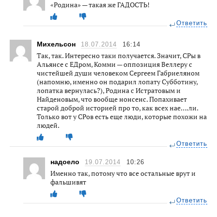
«Родина» — такая же ГАДОСТЬ!
Ответить
Михельсон
18.07.2014
16:14
Так, так. Интересно таки получается. Значит, СРы в
Альянсе с ЕДром, Комми — оппозиция Веллеру с
чистейшей души человеком Сергеем Габриеляном
(напомню, именно он подарил лопату Субботину,
лопатка вернулась?), Родина с Истратовым и
Найденовым, что вообще нонсенс. Попахивает
старой доброй историей про то, как всех нае….ли.
Только вот у СРов есть еще люди, которые похожи на
людей.
Ответить
надоело
19.07.2014
10:26
Именно так, потому что все остальные врут и
фальшивят
Ответить