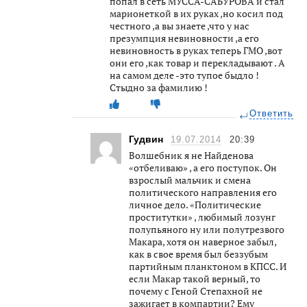
попал в сеть МУССА-САБУРОВА и стал
марионеткой в их руках ,но косил под
честного ,а вы знаете ,что у нас
презумпция невиновности ,а его
невиновность в руках теперь ГМО ,вот
они его ,как товар и перекладывают . А
на самом деле -это тупое быдло !
Стыдно за фамилию !
Ответить
Гудвин
19.07.2014
20:39
Волшебник я не Найденова
«отбеливаю» , а его поступок. Он
взрослый мальчик и смена
политического направления его
личное дело. «Политические
проститутки» , любимый лозунг
полупьяного ну или полутрезвого
Макара, хотя он наверное забыл,
как в свое время был беззубым
партийным планктоном в КПСС. И
если Макар такой верный, то
почему с Геной Степахной не
зажигает в компартии? Ему