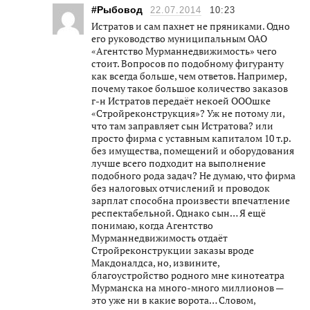
#Рыбовод
22.07.2014
10:23
Истратов и сам пахнет не пряниками. Одно
его руководство муниципальным ОАО
«Агентство Мурманнедвижимость» чего
стоит. Вопросов по подобному фигуранту
как всегда больше, чем ответов. Например,
почему такое большое количество заказов
г-н Истратов передаёт некоей ОООшке
«Стройреконструкция»? Уж не потому ли,
что там заправляет сын Истратова? или
просто фирма с уставным капиталом 10 т.р.
без имущества, помещений и оборудования
лучше всего подходит на выполнение
подобного рода задач? Не думаю, что фирма
без налоговых отчислений и проводок
зарплат способна произвести впечатление
респектабельной. Однако сын… Я ещё
понимаю, когда Агентство
Мурманнедвижимость отдаёт
Стройреконструкции заказы вроде
Макдоналдса, но, извините,
благоустройство родного мне кинотеатра
Мурманска на много-много миллионов —
это уже ни в какие ворота… Словом,