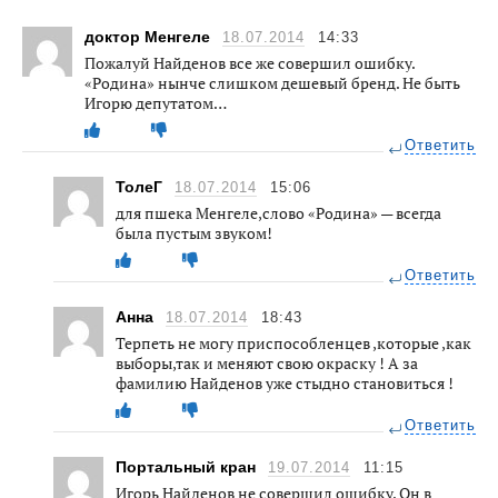
доктор Менгеле
18.07.2014
14:33
Пожалуй Найденов все же совершил ошибку.
«Родина» нынче слишком дешевый бренд. Не быть
Игорю депутатом…
Ответить
ТолеГ
18.07.2014
15:06
для пшека Менгеле,слово «Родина» — всегда
была пустым звуком!
Ответить
Анна
18.07.2014
18:43
Терпеть не могу приспособленцев ,которые ,как
выборы,так и меняют свою окраску ! А за
фамилию Найденов уже стыдно становиться !
Ответить
Портальный кран
19.07.2014
11:15
Игорь Найденов не совершил ошибку. Он в