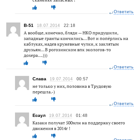
Ответить
B-51
18.07.2014
22:18
А вообще, конечно, бляди — НКО придушили,
западные гранты кончились… Вот и попёрлись на
каблуках, надев кружевные чулки, к заклятым
друзьям… В рогозинском впк экологов-то
дохера….)))
Ответить
Слава
19.07.2014
00:57
не только у них, половина в Трудовую
перешла.-)
Ответить
Есаул
19.07.2014
01:48
Казаки получат 500млн на поддержку своего
движения в 2014г !