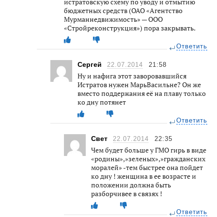
истратовскую схему по уводу и отмытию
бюджетных средств (ОАО «Агентство
Мурманнедвижимость» — ООО
«Стройреконструкция») пора закрывать.
Ответить
Сергей
22.07.2014
21:58
Ну и нафига этот заворовавшийся
Истратов нужен МарьВасильне? Он же
вместо поддержания её на плаву только
ко дну потянет
Ответить
Свет
22.07.2014
22:35
Чем будет больше у ГМО гирь в виде
«родины»,»зеленых»,»гражданских
моралей» -тем быстрее она пойдет
ко дну ! женщина в ее возрасте и
положении должна быть
разборчивее в связях !
Ответить