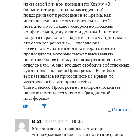
из-за своей личной позиции по Крыму. «В
большинстве региональных отделений
поддерживают присоединение Крыма. Как
интеллектуал я не могу согласиться с этой
позицией, это создает невероятно сложный
конфликт между чувством и долгом. Я не могу
допустить расколов в партии, поэтому принимаю
это сложное решение», — сказала она.
По ее словам. партия должна выбрать нового
председателя, который сможет высказывать
позицию, более близкую нашим региональным
отделениям. «А мне это даст свободу в собственных
суждениях, — заявила Прохорова. — Если бы я
высказывалась за присоединение Крыма, то
чувствовала бы, что предаю себя».
Тем не менее, Прохорова не намерена покидать
партию и останется членом «Гражданской
платформы».
Ответить
B-51
18.07.2014
18:35
Мне она всегда нравилась. А что до
«поддерживающих» — так в политике (а она,