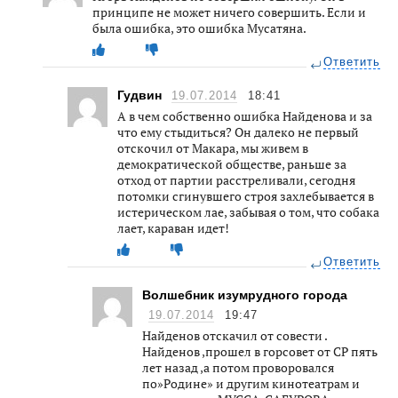
принципе не может ничего совершить. Если и
была ошибка, это ошибка Мусатяна.
Ответить
Гудвин
19.07.2014
18:41
А в чем собственно ошибка Найденова и за
что ему стыдиться? Он далеко не первый
отскочил от Макара, мы живем в
демократической обществе, раньше за
отход от партии расстреливали, сегодня
потомки сгинувшего строя захлебывается в
истерическом лае, забывая о том, что собака
лает, караван идет!
Ответить
Волшебник изумрудного города
19.07.2014
19:47
Найденов отскачил от совести .
Найденов ,прошел в горсовет от СР пять
лет назад ,а потом проворовался
по»Родине» и другим кинотеатрам и