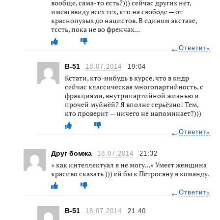
вообще, сама-то есть?))) сейчас других нет,
имею ввиду всех тех, кто на свободе — от
краснопузых до нацистов. В едином экстазе,
тссть, пока не во френчах…
Ответить
B-51
18.07.2014
19:04
Кстати, кто-нибудь в курсе, что в кндр
сейчас классическая многопартийность, с
фракциями, внутрипартийной жизнью и
прочей муйнёй? Я вполне серьёзно! Тем,
кто проверит — ничего не напоминает?)))
Ответить
Друг бомжа
18.07.2014
21:32
» как интеллектуал я не могу…» Умеет женщина
красиво сказать ))) ей бы к Петросяну в команду.
Ответить
B-51
18.07.2014
21:40