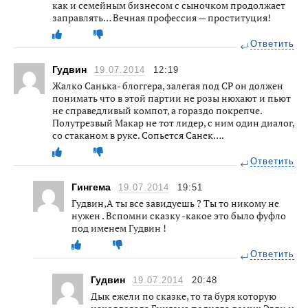
как и семейным бизнесом с сыночком продолжает
заправлять… Вечная профессия — проституция!
Ответить
Гудвин
19.07.2014
12:19
Жалко Санька- блоггера, залегая под СР он должен
понимать что в этой партии не розы нюхают и пьют
не справедливый компот, а гораздо покрепче.
Полутрезвый Макар не тот лидер, с ним один диалог,
со стаканом в руке. Сопьется Санек….
Ответить
Гингема
19.07.2014
19:51
Гудвин,А ты все завидуешь ? Ты то никому не
нужен . Вспомни сказку -какое это было фуфло
под именем Гудвин !
Ответить
Гудвин
19.07.2014
20:48
Дык ежели по сказке, то та буря которую