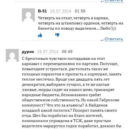
Ответить
B-51
19.07.2014
01:58
Четверть на откат, четверть в карман,
четверть на штамповку орденов, четверть на
банкеты по поводу выделения… Любо!)))
Ответить
дурик
19.07.2014
08:49
С брезгливым чувством поглядываю на этот
карнавал с перемещениями по партиям. Получше,
повыгоднее устроиться , растолкать таких же
голодных паразитов и припасть к кормушке, занять
теплое местечко. Вроде уже двадцать пять лет
демократия, выбираем лучших, а те же наглые
лживые, морды сидят на наших шеях, транжирят
народные бюджеты, безнаказанно грабят
общественную собственность. Ну какой Габриэлян
коммунист? Что это за альянсы? А Найденов
младший какой политик? Позорит память своего
отца. Шел бы поработал на благо жителей,
помошником управдома в ТСЖ, даже простым
водителем маршрутки годик поработал, доказал бы