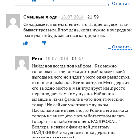
Ответить
Смешные люди
18.07.2014
21:59
Складывается впечатление, что Найденов , все-таки
бывает трезвым. В тот день, когда нужно в очередной
раз куда-нибудь заявиться кандидатом.
Ответить
Рита
19.07.2014
01:47
Найденов всегда под кайфом ! Как можно
голосовать за человека ,который кроме своей
выгоды ничего не видит ,у него одна развлекуха
в голове и рыбалка . Все знают ,что Мусс держит
его за одно место и манипулирует им ,просто
перепродает тем кому нужно. Найденов
младший из-за фамилии -это политический
товар ! Но сейчас уже товар с душком .
Насколько мне известно ,то Родина его взяла ,а
теперь не знает ,что с этим богатством делать .
Говорят ,что найденов очень РАЗДРОЖАЕТ
Веллера ,в связи с фамилией ,поэтому
НАЙДЕНОВА с «душком» пока держат на
скамейке запасных !