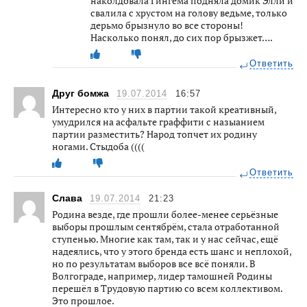
наколдовала Гингема подняла домик Элли и
свалила с хрустом на голову ведьме, только
дерьмо брызнуло во все стороны!
Насколько понял, до сих пор брызжет….
Ответить
Друг бомжа
19.07.2014
16:57
Интересно кто у них в партии такой креативный,
умудрился на асфальте граффити с назыанием
партии разместить? Народ топчет их родину
ногами. Стыдоба ((((
Ответить
Слава
19.07.2014
21:23
Родина везде, где прошли более-менее серьёзные
выборы прошлым сентябрём, стала отработанной
ступенью. Многие как там, так и у нас сейчас, ещё
надеялись, что у этого бренда есть шанс и неплохой,
но по результатам выборов все всё поняли. В
Волгограде, например, лидер тамошней Родины
перешёл в Трудовую партию со всем коллективом.
Это прошлое.