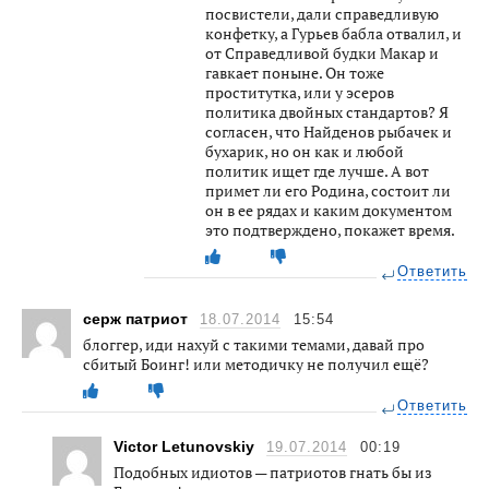
посвистели, дали справедливую
конфетку, а Гурьев бабла отвалил, и
от Справедливой будки Макар и
гавкает поныне. Он тоже
проститутка, или у эсеров
политика двойных стандартов? Я
согласен, что Найденов рыбачек и
бухарик, но он как и любой
политик ищет где лучше. А вот
примет ли его Родина, состоит ли
он в ее рядах и каким документом
это подтверждено, покажет время.
Ответить
серж патриот
18.07.2014
15:54
блоггер, иди нахуй с такими темами, давай про
сбитый Боинг! или методичку не получил ещё?
Ответить
Victor Letunovskiy
19.07.2014
00:19
Подобных идиотов — патриотов гнать бы из