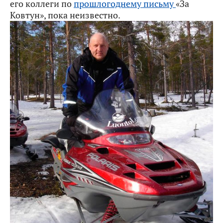
его коллеги по
прошлогоднему письму
«За
Ковтун», пока неизвестно.