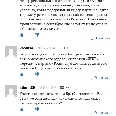
Лидер регионального отделения партии «Альянс
зелёных», или зелёный альянс, понимая, что в
условиях, когда федеральный лидер партии сидит в
тюрьме, у регионалов нет никаких шансов, принял
решение попробовать через «Родину». А учитывая
прошлогодние сентябрьские результаты по стране,
«Родина» — это уже утиль.
Ответить
vasilisa
19.07.2014
22:19
Было бы куда смешнее если бы практически весь
актив мурманского отделения партии «ЛГБТ»
перешел в партию «Родина»))) хотя ….процитирую
Батьку -«Голубятни и там хватает»))
Ответить
aibolit69
20.07.2014
08:36
Хочется вспомнить фильм Брат2 — таксист … Ведь
были же раньше люди как люди … откуда сразу
столько уродов взялось?
Ответить