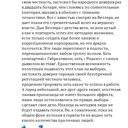
свою честность, заслужил бы народного доверия раз
в двадцать больше, чем слоняясь по сомнительным
конторам, яшкаясь в обнимку с темными
личностями. Все с завистью смотрят на Веллера, не
дает покоя его стремительный взлет на вершину
власти. Дык Веллера с детства вели, за ним целый
клан и повторить успех его методами возможно,
если только создать еще более лживую и
коррупционную корпорацию, но это врядли
получится. Эти люди переплюнут в подлости,
перемошенничуют любую группу жулиов. Хоть
компартию с Габриэляном, хоть » Родину» с самим
дьяволом во главе . Единственная возможность
политикам подвинуть этот клан на выборах,
заслужить доверие горожан своей безупречной
репутацией честного человека,
продемонстрировать хоть какие то успехи в работе.
А город небольшой, все друг-друга знают, оголтелая
лживая пропаганда не имеет большого эффекта,
наши люди истосковались по правде, выборы
сделают свое дело. Никогда за негодяев люди не
будут отдавать голоса. Но, к сожалению, пока на
общем фоне жуликов в горвласти не видно хоть
какого количества приличных людей.