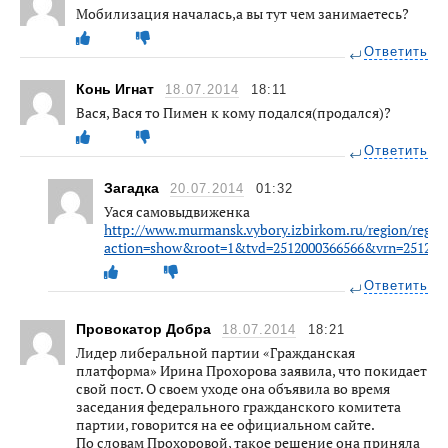
Мобилизация началась,а вы тут чем занимаетесь?
Ответить
Конь Игнат
18.07.2014
18:11
Вася, Вася то Пимен к кому подался(продался)?
Ответить
Загадка
20.07.2014
01:32
Уася самовыдвиженка
http://www.murmansk.vybory.izbirkom.ru/region/regi
action=show&root=1&tvd=2512000366566&vrn=251200
Ответить
Провокатор Добра
18.07.2014
18:21
Лидер либеральной партии «Гражданская
платформа» Ирина Прохорова заявила, что покидает
свой пост. О своем уходе она объявила во время
заседания федерального гражданского комитета
партии, говорится на ее официальном сайте.
По словам Прохоровой, такое решение она приняла