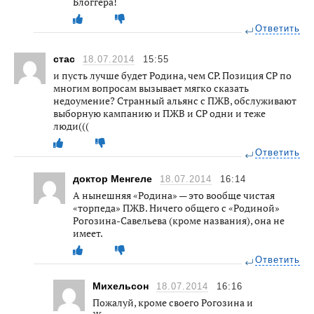
Блоггера!
Ответить
стас
18.07.2014
15:55
и пусть лучше будет Родина, чем СР. Позиция СР по
многим вопросам вызывает мягко сказать
недоумение? Странный альянс с ПЖВ, обслуживают
выборную кампанию и ПЖВ и СР одни и теже
люди(((
Ответить
доктор Менгеле
18.07.2014
16:14
А нынешняя «Родина» — это вообще чистая
«торпеда» ПЖВ. Ничего общего с «Родиной»
Рогозина-Савельева (кроме названия), она не
имеет.
Ответить
Михельсон
18.07.2014
16:16
Пожалуй, кроме своего Рогозина и