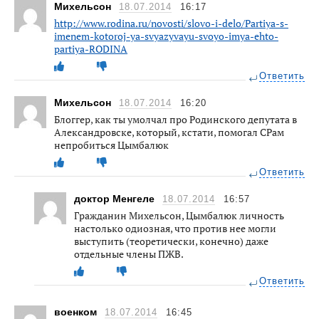
Михельсон
18.07.2014
16:17
http://www.rodina.ru/novosti/slovo-i-delo/Partiya-s-
imenem-kotoroj-ya-svyazyvayu-svoyo-imya-ehto-
partiya-RODINA
Ответить
Михельсон
18.07.2014
16:20
Блоггер, как ты умолчал про Родинского депутата в
Александровске, который, кстати, помогал СРам
непробиться Цымбалюк
Ответить
доктор Менгеле
18.07.2014
16:57
Гражданин Михельсон, Цымбалюк личность
настолько одиозная, что против нее могли
выступить (теоретически, конечно) даже
отдельные члены ПЖВ.
Ответить
военком
18.07.2014
16:45