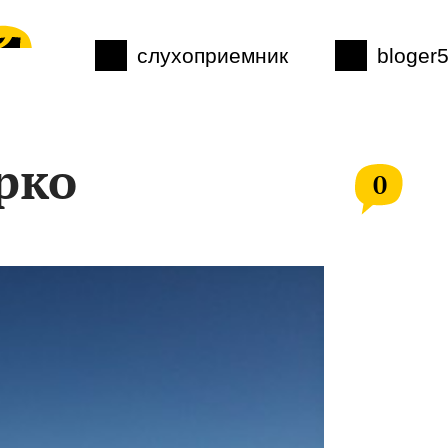
слухоприемник
bloger
рко
0