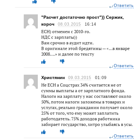
Ответить
"Расчет достаточно прост")) Сержик,
короч
08.03.2015
16:14
ЕСН) отменен с 2010-го.
НДС с зарплаты))
Вам срочно в аудит идти.
В оригинале этой бредятины — «…в январе
2008….» и далее по тексту
Ответить
Христянин
09.03.2015
01:09
Не ЕСН а Соцстрах 34% считается не от
суммы выплаты а от зарплатного фонда.
Налоги на зарплату у нас составляют около
50%, потом налоги заложены в товарах и
услугах, реально гражданин получает около
25% от того, что ему может заплатить
работодатель. 75% доходов работника
забирает государство, хитро улыбаясь в усы.
Ответить