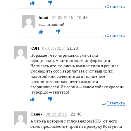
Ответить
head
07.03.2015
19:43
е……о закрой
Ответить
КЭП
07.03.2015
21:23
Поражает что чирикалка уже стала
официальным источником информации.
Написать что-то очень важное типа я решила
уменьшить себе зарплат (за счет ваших же
налогов) или зачекиница в толчке, все
воспринимают как нечто важное и
свершившееся. Из серии — зачем узбеку уровень
(гурерше — твиттер).
Ответить
Санек
08.03.2015
21:40
А что за история с телеканалом НТВ , от него
было предложение пройти проверку Ковтун на