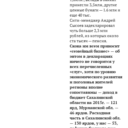
принесли 3,5млн, другие
ценные бумаги — 1.6 млн и
еще 40 тыс.
Сити-менеджер Андрей
Сысоев задекларировал
чуть больше 2,3 млн
рублей, из которых около
ста тысяч — пенсия.
Скока им всем приносит
«семейный бизнес» — об
энтом в декларациях
ничего не говорится у
всех перечисленных
«слуг», хотя по уровню
экономического развития
и поголовья жителей
регионы вполне
сопоставимы — доход в
бюджет Сахалинской
области на 2015г. — 121
ярд, Мурманской обл. —
46 ярдов. Расходная
часть в Сахалинской обл.
— 130 ярдов, у нас — 53,