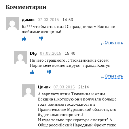
Комментарии
димас
07.03.2015
14:53
Бл*** что бы я так жил! С праздничком Вас наши
любимые женщины!
Ответить
Dfg
07.03.2015
15:40
Ничего страшного , с Тюкавиным в своем
Норникеле компенсируют , правда Ковтун
Ответить
Циник
07.03.2015
21:14
А зарплату жены Тюкавина и жены
Векшина, которую они получали больше
года, занимая госдолжности в
Правительстве Мурманской области, кто
будет компенсировать?
И куда только прокуратура смотрит? А
Общероссийский Народный Фронт тоже