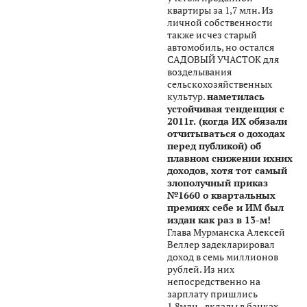
квартиры за 1,7 млн. Из
личной собственности
также исчез старый
автомобиль, но остался
САДОВЫЙ УЧАСТОК для
возделывания
сельскохозяйственных
культур.
наметилась
устойчивая тенденция с
2011г. (когда ИХ обязали
отчитываться о доходах
перед публикой) об
плавном снижении ихних
доходов, хотя тот самый
злополучный приказ
№1660 о квартальных
премиях себе и ИМ был
издан как раз в 13-м!
Глава Мурманска Алексей
Веллер задекларировал
доход в семь миллионов
рублей. Из них
непосредственно на
зарплату пришлись
1,8млн., вклады в банках