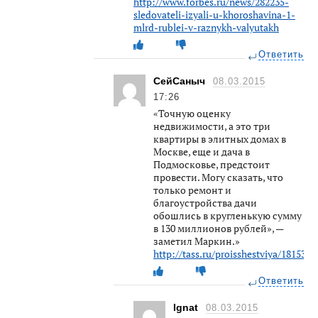
http://www.forbes.ru/news/282235-
sledovateli-izyali-u-khoroshavina-1-
mlrd-rublei-v-raznykh-valyutakh
Ответить
СейСаныч
08.03.2015
17:26
«Точную оценку
недвижимости, а это три
квартиры в элитных домах в
Москве, еще и дача в
Подмосковье, предстоит
провести. Могу сказать, что
только ремонт и
благоустройства дачи
обошлись в кругленькую сумму
в 130 миллионов рублей», —
заметил Маркин.»
http://tass.ru/proisshestviya/1815359
Ответить
Ignat
08.03.2015