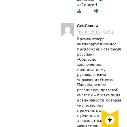
действует!
СейСаныч
09.03.2015
07:51
Кремль отверг
антикоррупционное
предложение ста тысяч
россиян.
«Согласно
заключению,
подписанному
руководителем
управления Олегом
Плохим, основа
российской правовой
системы – презумпция
невиновности, которая
«не позволяет
применять к
публичным
должностным лицам
меры уголовно-