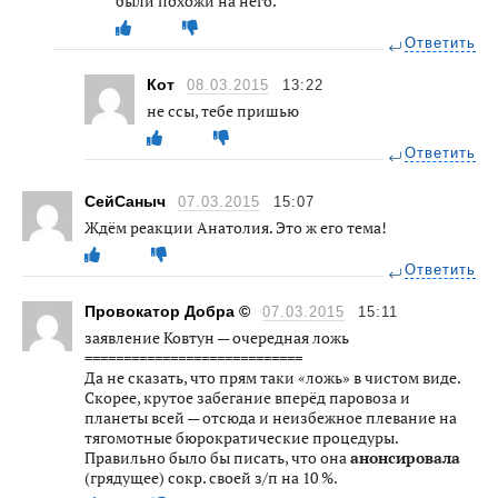
были похожи на него.
Ответить
Кот
08.03.2015
13:22
не ссы, тебе пришью
Ответить
СейСаныч
07.03.2015
15:07
Ждём реакции Анатолия. Это ж его тема!
Ответить
Провокатор Добра ©
07.03.2015
15:11
заявление Ковтун — очередная ложь
============================
Да не сказать, что прям таки «ложь» в чистом виде.
Скорее, крутое забегание вперёд паровоза и
планеты всей — отсюда и неизбежное плевание на
тягомотные бюрократические процедуры.
Правильно было бы писать, что она
анонсировала
(грядущее) сокр. своей з/п на 10 %.