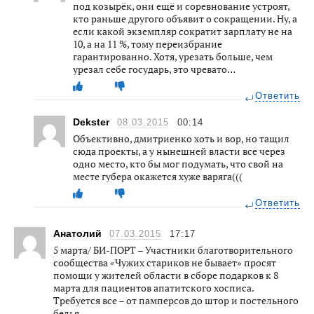
под козырёк, они ещё и соревнование устроят,
кто раньше другого объявит о сокращении. Ну, а
если какой экземпляр сократит зарплату не на
10, а на 11 %, тому переизбрание
гарантированно. Хотя, урезать больше, чем
урезал себе государь, это чревато…
Ответить
Dekster
08.03.2015
00:14
Объективно, дмитриенко хоть и вор, но тащил
сюда проекты, а у нынешней власти все через
одно место, кто бы мог подумать, что свой на
месте губера окажется хуже варяга(((
Ответить
Анатолий
07.03.2015
17:17
5 марта/ БИ-ПОРТ – Участники благотворительного
сообщества «Чужих стариков не бывает» просят
помощи у жителей области в сборе подарков к 8
марта для пациентов апатитского хосписа.
Требуется все – от памперсов до штор и постельного
белья.