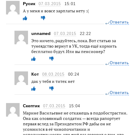
Русик
07.03.2015
15:01
А у меня и вовсе зарплаты нету :(
Ответить
unnamed
07.03.2015
22:22
Это ничего, радуйтесь, пока. Вот статью за
тунеядство вернут в УК, тогда ещё кормить
бесплатно будут. Или вы пенсионер?
Ответить
Кот
08.03.2015
00:24
дак у тебя и титек нет
Ответить
Скептик
07.03.2015
15:04
Марине Васильевне не откажешь в подобострастии.
Она как оловянный солдатик — всегда рапортует
первая вслед за Президентом РФ дабы он не
усомнился в её чинопочитании и
исполнительности, что ещё раз говорит о том, что