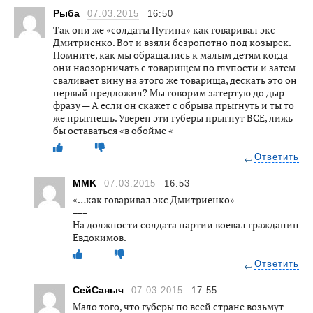
Рыба
07.03.2015
16:50
Так они же «солдаты Путина» как говаривал экс
Дмитриенко. Вот и взяли безропотно под козырек.
Помните, как мы обращались к малым детям когда
они наозорничать с товарищем по глупости и затем
сваливает вину на этого же товарища, дескать это он
первый предложил? Мы говорим затертую до дыр
фразу — А если он скажет с обрыва прыгнуть и ты то
же прыгнешь. Уверен эти губеры прыгнут ВСЕ, лижь
бы оставаться «в обойме «
Ответить
MMK
07.03.2015
16:53
«…как говаривал экс Дмитриенко»
===
На должности солдата партии воевал гражданин
Евдокимов.
Ответить
СейСаныч
07.03.2015
17:55
Мало того, что губеры по всей стране возьмут