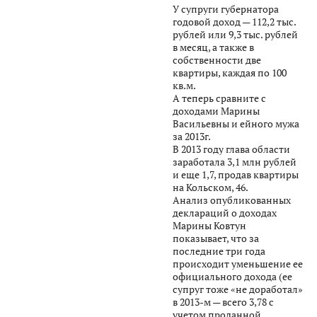
У супруги губернатора
годовой доход — 112,2 тыс.
рублей или 9,3 тыс. рублей
в месяц, а также в
собственности две
квартиры, каждая по 100
кв.м.
А теперь сравните с
доходами Марины
Васильевны и ейного мужа
за 2013г.
В 2013 году глава области
заработала 3,1 млн рублей
и еще 1,7, продав квартиры
на Кольском, 46.
Анализ опубликованных
деклараций о доходах
Марины Ковтун
показывает, что за
последние три года
происходит уменьшение ее
официального дохода (ее
супруг тоже «не доработал»
в 2013-м — всего 3,78 с
учетом проданной