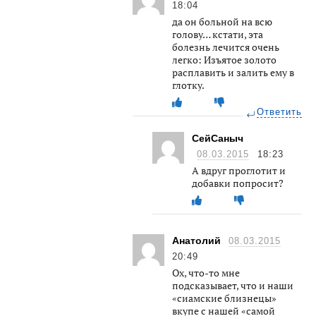
18:04
да он больной на всю
голову… кстати, эта
болезнь лечится очень
легко: Изъятое золото
расплавить и залить ему в
глотку.
Ответить
СейСаныч
08.03.2015
18:23
А вдруг проглотит и
добавки попросит?
Анатолий
08.03.2015
20:49
Ох, что-то мне
подсказывает, что и наши
«сиамские близнецы»
вкупе с нашей «самой