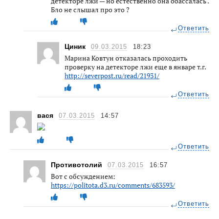
детекторе лжи — но естественно она обассалась .
Бло не слышал про это ?
Ответить
Циник
09.03.2015
18:23
Марина Ковтун отказалась проходить
проверку на детекторе лжи еще в январе т.г.
http://severpost.ru/read/21931/
Ответить
вася
07.03.2015
14:57
Ответить
Противотолий
07.03.2015
16:57
Вот с обсуждением:
https://politota.d3.ru/comments/683593/
Ответить