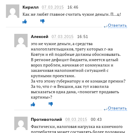
Кирилл
07.03.2015
16:46
Как же любят главное считать чужие деньги. П…ц!
Ответить
Алексей
07.03.2015
16:51
это не чужие деньги, а средства
налогоплательщиков, трату которых г-жа
Ковтун и ей подобные должны обосновывать.
В регионе дефицит бюджета, имеется целый
ворох проблем, начиная от коммуналки и
заканчивая малопонятной ситуацией с
крупными проектами.
За что этому губернатору и ее команде премии?
За то, что г-н Векшин, как тут изволила
высказаться одна дама, «помогает продавать
картины»?
Ответить
Противотолий
08.03.2015
00:43
Фактически, налоговая нагрузка на конечного
потребителя может составлять более половины