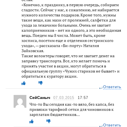
«Конечно, к празднику, в первую очередь, собираем
сладости. Сейчас у нас, к сожалению, не набирается
нужного количества подарков. Кроме того, нужны
такие вещи, как мази от пролежней, салфетки для
ухода за лежачими больными. Очень не хватает
калоприемников – нет ни одного, а это необходимая
вещь. Поедем мы 8 числа. Может быть, кроме
хосписа, посетим еще и отделения сестринского
ухода», — рассказала «Би-порту» Наталия
Зайковская.
Также волонтеры говорят, что не хватает денег на
заправку транспорта. Все, кто желает помочь и
принять участие в акции, могут обратиться в
официальную группу «Чужих стариков не бывает» и
обратиться к куратору акции.
Ответить
СейСаныч
07.03.2015
17:57
Что-то Вы сегодня как-то вяло, без капса, без
привязки тарифной сетки для чиновников к
зарплатам бюджетников…
Ответить