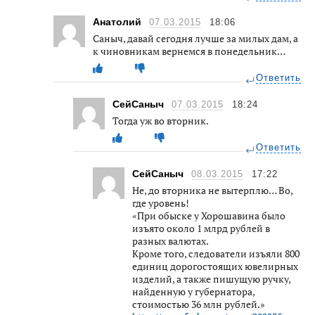
Анатолий
07.03.2015
18:06
Саныч, давай сегодня лучше за милых дам, а
к чиновникам вернемся в понедельник…
Ответить
СейСаныч
07.03.2015
18:24
Тогда уж во вторник.
Ответить
СейСаныч
08.03.2015
17:22
Не, до вторника не вытерплю… Во,
где уровень!
«При обыске у Хорошавина было
изъято около 1 млрд рублей в
разных валютах.
Кроме того, следователи изъяли 800
единиц дорогостоящих ювелирных
изделий, а также пишущую ручку,
найденную у губернатора,
стоимостью 36 млн рублей.»