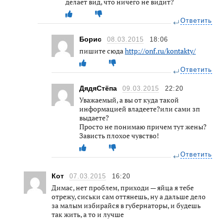
делает вид, что ничего не видит?
Ответить
Борис
08.03.2015
18:06
пишите сюда
http://onf.ru/kontakty/
Ответить
ДядяСтёпа
09.03.2015
22:20
Уважаемый, а вы от куда такой
информацией владеете?или сами зп
выдаете?
Просто не понимаю причем тут жены?
Зависть плохое чувство!
Ответить
Кот
07.03.2015
16:20
Димас, нет проблем, приходи — яйца я тебе
отрежу, сиськи сам оттянешь, ну а дальше дело
за малым избирайся в губернаторы, и будешь
так жить, а то и лучше