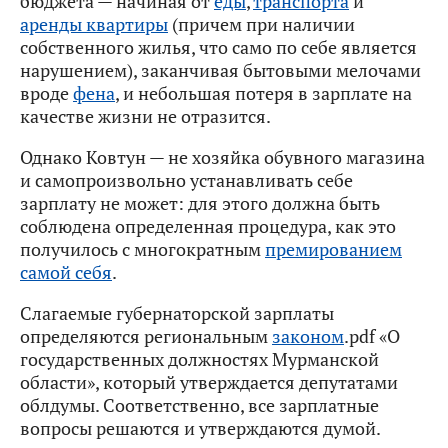
бюджета — начиная от
еды
,
транспорта
и
аренды квартиры
(причем при наличии
собственного жилья, что само по себе является
нарушением), заканчивая бытовыми мелочами
вроде
фена
, и небольшая потеря в зарплате на
качестве жизни не отразится.
Однако Ковтун — не хозяйка обувного магазина
и самопроизвольно устанавливать себе
зарплату не может: для этого должна быть
соблюдена определенная процедура, как это
получилось с многократным
премированием
самой себя
.
Слагаемые губернаторской зарплаты
определяются региональным
законом
.pdf «О
государственных должностях Мурманской
области», который утверждается депутатами
облдумы. Соответственно, все зарплатные
вопросы решаются и утверждаются думой.