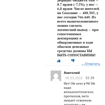
дефицит бюджета там —
8.7 ярдов (-7,5%), у нас —
6,8 ярдов .Число жителей
на Сахалине — 488.305, у
нас сегодня 766.440. Из
всего вышеизложенного
можно сделать
логический вывод — при
сопоставимых
декларациях и
обнаруженные в ходе
обысков денежные
средства должны БЫ
БЫТЬ СОПОСТАВИМЫ!
Ответить
Анатолий
08.03.2015
22:29
Нет! Не хочу в 94! Не
надо
апокалиптических
прогнозов, энто
мешает усвоению
алкоголя — не