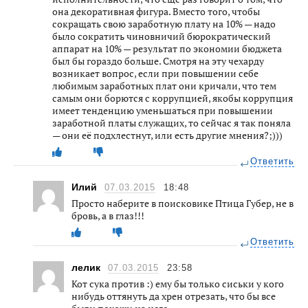
она декоративная фигура. Вместо того, чтобы
сокращать свою заработную плату на 10% — надо
было сократить чиновничий бюрократический
аппарат на 10% — результат по экономии бюджета
был бы гораздо больше. Смотря на эту чехарду
возникает вопрос, если при повышении себе
любимым заработных плат они кричали, что тем
самым они борются с коррупцией, якобы коррупция
имеет тенденцию уменьшаться при повышении
заработной платы служащих, то сейчас я так поняла
— они её подхлестнут, или есть другие мнения?;)))
Ответить
Илий
07.03.2015
18:48
Просто наберите в поисковике Птица Губер, не в
бровь, а в глаз!!!
Ответить
лелик
07.03.2015
23:58
Кот сука против :) ему бы только сиськи у кого
нибудь оттянуть да хрен отрезать, что бы все