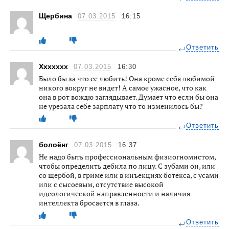
Щербина
07.03.2015
16:15
Ответить
Xxxxxxx
07.03.2015
16:30
Было бы за что ее любить! Она кроме себя любимой
никого вокруг не видет! А самое ужасное, что как
она в рот вождю заглядывает. Думает что если бы она
не урезала себе зарплату что то изменилось бы?
Ответить
болоёнг
07.03.2015
16:37
Не надо быть профессиональным физиогномистом,
чтобы определить дебила по лицу. С зубами он, или
со щербой, в гриме или в инъекциях ботекса, с усами
или с сысоевым, отсутствие высокой
идеологической направленности и наличия
интеллекта бросается в глаза.
Ответить