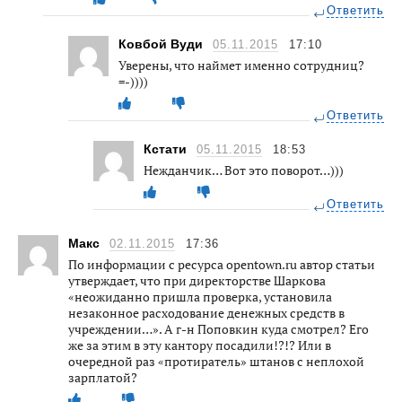
Ответить
Ковбой Вуди
05.11.2015
17:10
Уверены, что наймет именно сотрудниц?
=-))))
Ответить
Кстати
05.11.2015
18:53
Нежданчик… Вот это поворот…)))
Ответить
Макс
02.11.2015
17:36
По информации с ресурса opentown.ru автор статьи
утверждает, что при директорстве Шаркова
«неожиданно пришла проверка, установила
незаконное расходование денежных средств в
учреждении…». А г-н Поповкин куда смотрел? Его
же за этим в эту кантору посадили!?!? Или в
очередной раз «протиратель» штанов с неплохой
зарплатой?