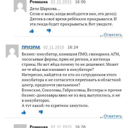
Ромашка
02.11.2015
16:06
Дело Шаркова…
Сплю и вижу, когда возбудится оно, это дело))
Дятлев в своё время ребёнком прикрывался. И
эта гнида будет прикрываться. Вот увидите.
Ответить
ПРИЗРАК
02.11.2015
16:24
Бизнес-инкубатор, конюшня ПМО, свинарник АГМ,
лососьевые фермы, прям не регион, а житница
страны. Но вот яйца почему то не дешевеют. Может
не те яйца высиживают в инкубаторе?
Интересно, найдётся ли кто из сотрудников этого
инкубатора и не согласится переезжать в областной
центр, предпочтя увольнение?
Блинские, Соколовы, Габриэляны, Веллеры и прочие
бизнес-динозавры явно не из яиц вылупились, и не
в инкубаторах.
А тут какой-то курятник замутили.
Ответить
Ромашка
02.11.2015
16:26