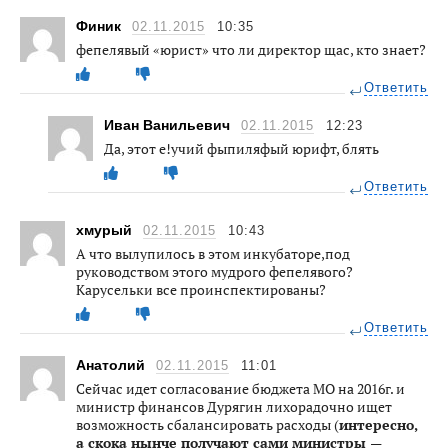
Финик
02.11.2015
10:35
фепелявый «юрист» что ли директор щас, кто знает?
Ответить
Иван Ванильевич
02.11.2015
12:23
Да, этот е!учий фыпиляфый юрифт, блять
Ответить
хмурый
02.11.2015
10:43
А что вылупилось в этом инкубаторе,под
руководством этого мудрого фепелявого?
Карусельки все проинспектированы?
Ответить
Анатолий
02.11.2015
11:01
Сейчас идет согласование бюджета МО на 2016г. и
министр финансов Дурягин лихорадочно ищет
возможность сбалансировать расходы (
интересно,
а скока нынче получают сами министры —