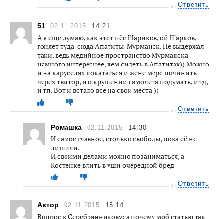
Ответить
51
02.11.2015
14:21
А я еще думаю, как этот пёс Шариков, ой Шарков,
гоняет туда-сюда Апатиты-Мурманск. Не выдержал
таки, ведь медийное пространство Мурманска
намного интереснее, чем сидеть в Апатитах)) Можно
и на каруселях покататься и жене мерс починить
через твитор, и о крушении самолета подумать, и тд,
и тп. Вот и встало все на свои места.))
Ответить
Ромашка
02.11.2015
14:30
И самое главное, столько свободы, пока её не
лишили.
И своими делами можно позаниматься, а
Костенке влить в уши очередной бред.
Ответить
Автор
02.11.2015
15:14
Вопрос к Серебрянникову: а почему моб статью так