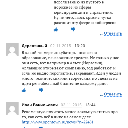
переливанию из пустого в
порожнее из сферы
юриспруденции и управления.
Ну ничего, авось крысис чутка
разгонит эту феерию лоботрясов
Ответить
Деревянный
02.11.2015
13:20
В какой-то мере инкубаторы похоже на
образование, т.е. вложение средств. Не только у нас
они есть, вот например в Альте (Норвегия),
желающие открывают компанию, год работают, и
если не видно перспектив, закрывают. Идей у людей
много, технических или творческих, но сделать из
идеи рентабельный бизнес не каждому дано.
Ответить
Иван Ванильевич
02.11.2015
13:44
Рекомендую почитать менее лояльную статью про
то, как есть всё в инке на самом деле.
http://www.opentown.ru/news/?n=22481