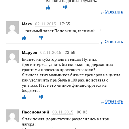
Башкой надо было думать.
Ответить
Макс
02.11.2015
17:55
…галимый залет Поповкина, галимый….!
Ответить
Маруся
02.11.2015
23:58
Бизнес инкубатор для птенцов Путина.
Для интереса узнать бы сколько поддержанных
грантами проектов просуществовало?
Я видела этих мальчиков бизнес тренеров из цикла
как увеличить прибыль в 100 раз, не вставая с
унитаза. И всё это липкое финансируется из
бюджета.
Ответить
Пассионарий
03.11.2015
00:03
Я так понял, дорчитатели разделились на три
лагеря: