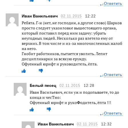
Ответить
Иван Ванильевич
02.11.2015
12:22
Ребята. Г-н (нет, не господин, а другое слово) Шарков
просто следует указиловке вышестоящего органа,
который поставил перед ним задачу: убрать
неугодных людей. Несколько раз влетело ему от
верхних. В том числе и из-за многочисленных жалоб
на него.
Гнобит работников, пытается уволить. Лепит
дисциплинарки за всякую ерунду.
Офуенный юрифт и руководитель, ёпта.
Ответить
Белый песец
02.11.2015
12:28
Иван Васильевич, если уж и подопываете, то до
конца и чесТно:
Офуенный юрифт и руко
Ф
одитель, ёпта !!!
Ответить
Иван Ванильевич
02.11.2015
12:32