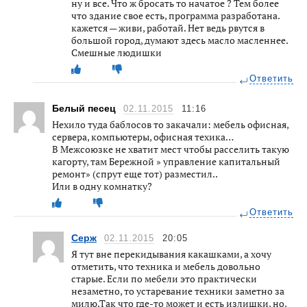
ну и все. Что ж бросать то начатое ? Тем более
что здание свое есть, программа разработана.
кажется — живи, работай. Нет ведь рвутся в
большой город, думают здесь масло масленнее.
Смешные людишки
Ответить
Белый песец
02.11.2015
11:16
Нехило туда баблосов то закачали: мебель офисная,
сервера, компьютеры, офисная техика…
В Межсоюзке не хватит мест чтобы расселить такую
кагорту, там Бережной » управление капитальный
ремонт» (спрут еще тот) разместил..
Или в одну комнатку?
Ответить
Серж
02.11.2015
20:05
Я тут вне перекидывания какашками, а хочу
отметить, что техника и мебель довольно
старые. Если по мебели это практически
незаметно, то устаревание техники заметно за
милю.Так что где-то может и есть излишки, но,