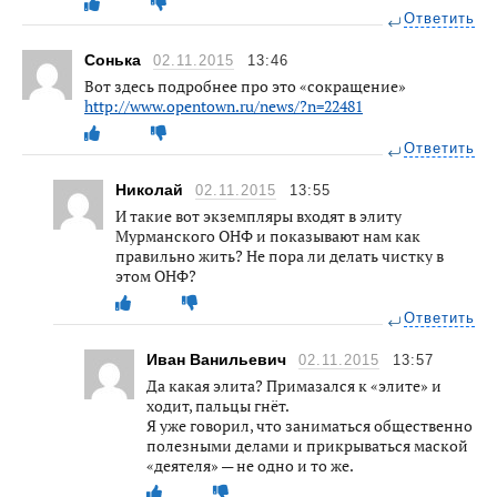
Ответить
Сонька
02.11.2015
13:46
Вот здесь подробнее про это «сокращение»
http://www.opentown.ru/news/?n=22481
Ответить
Николай
02.11.2015
13:55
И такие вот экземпляры входят в элиту
Мурманского ОНФ и показывают нам как
правильно жить? Не пора ли делать чистку в
этом ОНФ?
Ответить
Иван Ванильевич
02.11.2015
13:57
Да какая элита? Примазался к «элите» и
ходит, пальцы гнёт.
Я уже говорил, что заниматься общественно
полезными делами и прикрываться маской
«деятеля» — не одно и то же.