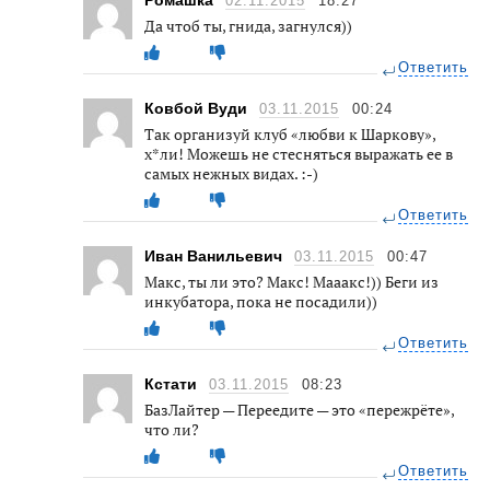
Ромашка
02.11.2015
18:27
Да чтоб ты, гнида, загнулся))
Ответить
Ковбой Вуди
03.11.2015
00:24
Так организуй клуб «любви к Шаркову»,
х*ли! Можешь не стесняться выражать ее в
самых нежных видах. :-)
Ответить
Иван Ванильевич
03.11.2015
00:47
Макс, ты ли это? Макс! Мааакс!)) Беги из
инкубатора, пока не посадили))
Ответить
Кстати
03.11.2015
08:23
БазЛайтер — Переедите — это «пережрёте»,
что ли?
Ответить