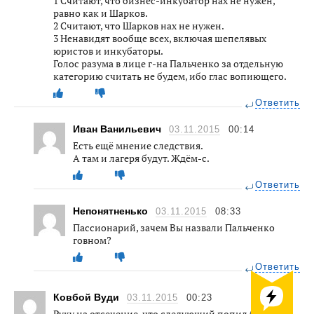
1 Считают, что бизнес-инкубатор нах не нужен,
равно как и Шарков.
2 Считают, что Шарков нах не нужен.
3 Ненавидят вообще всех, включая шепелявых
юристов и инкубаторы.
Голос разума в лице г-на Пальченко за отдельную
категорию считать не будем, ибо глас вопиющего.
Ответить
Иван Ванильевич
03.11.2015
00:14
Есть ещё мнение следствия.
А там и лагеря будут. Ждём-с.
Ответить
Непонятненько
03.11.2015
08:33
Пассионарий, зачем Вы назвали Пальченко
говном?
Ответить
Ковбой Вуди
03.11.2015
00:23
Руку на отсечение, что следующий попил бабла