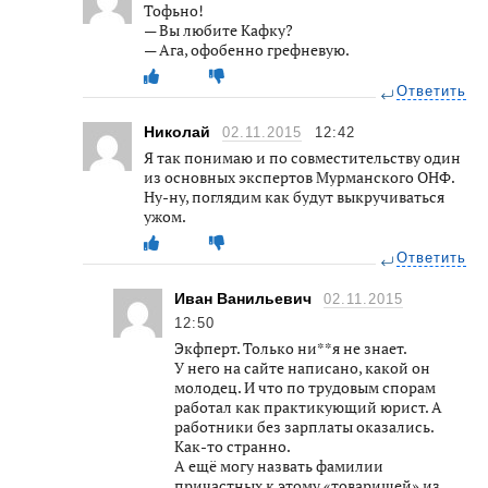
Тофьно!
— Вы любите Кафку?
— Ага, офобенно грефневую.
Ответить
Николай
02.11.2015
12:42
Я так понимаю и по совместительству один
из основных экспертов Мурманского ОНФ.
Ну-ну, поглядим как будут выкручиваться
ужом.
Ответить
Иван Ванильевич
02.11.2015
12:50
Экфперт. Только ни**я не знает.
У него на сайте написано, какой он
молодец. И что по трудовым спорам
работал как практикующий юрист. А
работники без зарплаты оказались.
Как-то странно.
А ещё могу назвать фамилии
причастных к этому «товарищей» из