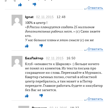
Ответить
Ignat
02.11.2015
12:48
100% в центр !
«
В России планируется создать 25 миллионов
дополнительных рабочих мест.
» (с) Сами знаете
кто.
У нас большие планы в этом смысле
(с) он же
Ответить
БазЛайтер
02.11.2015
16:50
Клуб «ненависти к Шаркову» :) Больше ничего
не понял из коментов. Из текста письма про
сокращение ни слова. Переезжайте в Мурманск.
Квартир съемных полно, считай в областной
центр перебрались, а там может и в Питер
переедите. Главное работать будете и инкубатор
без Вас не загнется.
Ответить