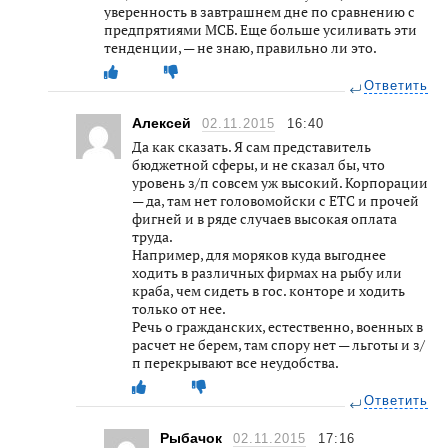
уверенность в завтрашнем дне по сравнению с
предпрятиями МСБ. Еще больше усиливать эти
тенденции, — не знаю, правильно ли это.
Ответить
Алексей
02.11.2015
16:40
Да как сказать. Я сам представитель
бюджетной сферы, и не сказал бы, что
уровень з/п совсем уж высокий. Корпорации
— да, там нет головомойски с ЕТС и прочей
фигней и в ряде случаев высокая оплата
труда.
Например, для моряков куда выгоднее
ходить в различных фирмах на рыбу или
краба, чем сидеть в гос. конторе и ходить
только от нее.
Речь о гражданских, естественно, военных в
расчет не берем, там спору нет — льготы и з/
п перекрывают все неудобства.
Ответить
Рыбачок
02.11.2015
17:16