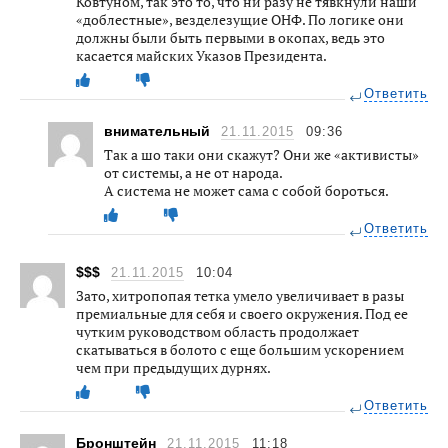
Ковтуном, так это то, что ни разу не тявкнули наши
«доблестные», везделезущие ОНФ. По логике они
должны были быть первыми в окопах, ведь это
касается майских Указов Президента.
Ответить
внимательный
21.11.2015
09:36
Так а шо таки они скажут? Они же «активисты»
от системы, а не от народа.
А система не может сама с собой бороться.
Ответить
$$$
21.11.2015
10:04
Зато, хитропопая тетка умело увеличивает в разы
премиальные для себя и своего окружения. Под ее
чутким руководством область продолжает
скатываться в болото с еще большим ускорением
чем при предыдущих дурнях.
Ответить
Бронштейн
21.11.2015
11:18