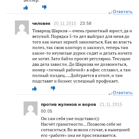
Ответить
человек
20.11.2015
23:58
Товарищ Шарков — очень грамотный юрист, да и
везучий. Порядка 5-ти дел выйграл для меня до
того как начал херней заниматься. Как во власть
полез, так свою контору и закинул, теперь там
какие-то неумелые дурни сидят и делать ничего
не хотят. Зато бабло просят регулярно. Текущие
два дела зависли. До Шаркова не дозвониться,
номер «личный рабочий» в офис сплавил, а там
полный пиздец…. Дойграется в итоге, и там
подставят и бизнес успешный профукает.
Ответить
против жуликов и воров
21.11.2015
00:05
Он сам себя уже подставил))
Насчёт грамотности… Позволю себе не
согласиться. Во всяком случае, в нынешней
его «работе» она не прослеживается.