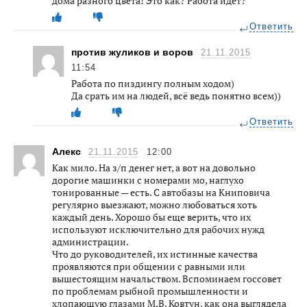
дома разного цвета! Это как? Работа идет?
Ответить
против жуликов и воров
21.11.2015
11:54
Работа по пиздингу полным ходом)
Да срать им на людей, всё ведь понятно всем))
Ответить
Алекс
21.11.2015
12:00
Как мило. На з/п денег нет, а вот на довольно
дорогие машинки с номерами мо, наглухо
тонированные — есть. С автобазы на Книповича
регулярно выезжают, можно любоваться хоть
каждый день. Хорошо бы еще верить, что их
используют исключительно для рабочих нужд
администрации.
Что до руководителей, их истинные качества
проявляются при общении с равными или
вышестоящим начальством. Вспоминаем госсовет
по проблемам рыбной промышленности и
хлопающую глазами М.В. Ковтун, как она выглядела