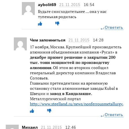
aybolit69
21.11.2015
16:54
Будьте снисходительнее … она у нас
тупенькая родилась
Ответить
Чем запомниться
21.11.2015
14:28
17 ноября, Москва. Крупнейший производитель
алюминия объединенная компания «Русал» в
декабре примет решение о закрытии 200
тыс. тонн мощностей по производству
алюминия
. Об этом во вторник сообщил
генеральный директор компании Владислав
Соловьев.
Главными претендентами на временную
остановку стали алюминиевые заводы Kubal в
Швеции и
завод в Кандалакше.
Металлургический портал
http://www.steelland.ru/news/nonferrousmetallurgy/6
Ответить
Михаил
21.11.2015
12:46