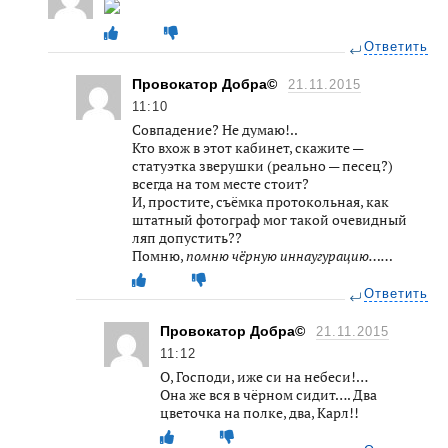
Ответить
Провокатор Добра©
21.11.2015
11:10
Совпадение? Не думаю!..
Кто вхож в этот кабинет, скажите —
статуэтка зверушки (реально — песец?)
всегда на том месте стоит?
И, простите, съёмка протокольная, как
штатный фотограф мог такой очевидный
ляп допустить??
Помню,
помню чёрную иннаугурацию……
Ответить
Провокатор Добра©
21.11.2015
11:12
О, Господи, иже си на небеси!…
Она же вся в чёрном сидит…. Два
цветочка на полке, два, Карл!!