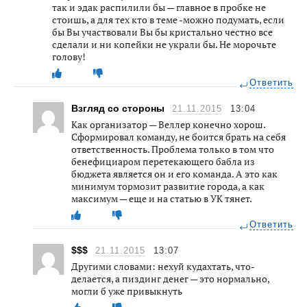
так и эдак распилили бы — главное в пробке не
стоишь, а для тех кто в теме -можно подумать, если
бы Вы участвовали Вы бы кристально честно все
сделали и ни копейки не украли бы. Не морочьте
голову!
Ответить
Взгляд со стороны
21.11.2015
13:04
Как организатор — Веллер конечно хорош.
Сформировал команду, не боится брать на себя
ответственность. Проблема только в том что
бенефициаром перетекающего бабла из
бюджета является он и его команда. А это как
минимум тормозит развитие города, а как
максимум — еще и на статью в УК тянет.
Ответить
$$$
21.11.2015
13:07
Другими словами: нехуй кудахтать, что-
делается, а пиздинг денег — это нормально,
могли б уже привыкнуть