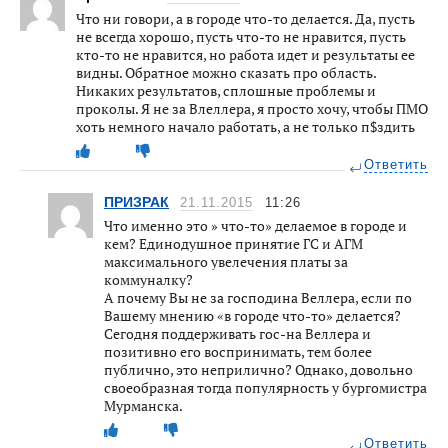
Что ни говори, а в городе что-то делается. Да, пусть
не всегда хорошо, пусть что-то не нравится, пусть
кто-то не нравится, но работа идет и результаты ее
видны. Обратное можно сказать про область.
Никаких результатов, сплошные проблемы и
проколы. Я не за Влеллера, я просто хочу, чтобы ПМО
хоть немного начало работать, а не только п$здить
Ответить
ПРИЗРАК
21.11.2015
11:26
Что именно это » что-то» делаемое в городе и
кем? Единодушное принятие ГС и АГМ
максимального увелечения платы за
коммуналку?
А почему Вы не за господина Веллера, если по
Вашему мнению «в городе что-то» делается?
Сегодня поддерживать гос-на Веллера и
позитивно его воспринимать, тем более
публично, это неприлично? Однако, довольно
своеобразная тогда популярность у бургомистра
Мурманска.
Ответить