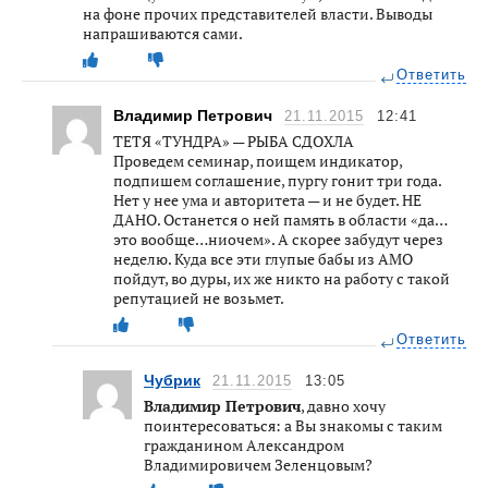
на фоне прочих представителей власти. Выводы
напрашиваются сами.
Ответить
Владимир Петрович
21.11.2015
12:41
ТЕТЯ «ТУНДРА» — РЫБА СДОХЛА
Проведем семинар, поищем индикатор,
подпишем соглашение, пургу гонит три года.
Нет у нее ума и авторитета — и не будет. НЕ
ДАНО. Останется о ней память в области «да…
это вообще…ниочем». А скорее забудут через
неделю. Куда все эти глупые бабы из АМО
пойдут, во дуры, их же никто на работу с такой
репутацией не возьмет.
Ответить
Чубрик
21.11.2015
13:05
Владимир Петрович
, давно хочу
поинтересоваться: а Вы знакомы с таким
гражданином Александром
Владимировичем Зеленцовым?