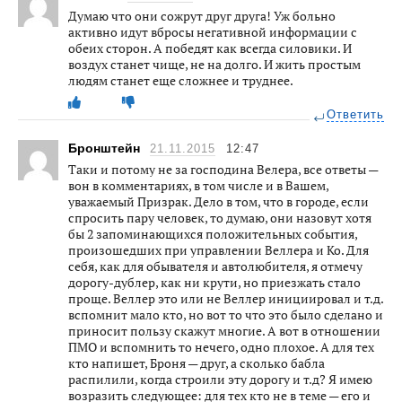
Думаю что они сожрут друг друга! Уж больно
активно идут вбросы негативной информации с
обеих сторон. А победят как всегда силовики. И
воздух станет чище, не на долго. И жить простым
людям станет еще сложнее и труднее.
Ответить
Бронштейн
21.11.2015
12:47
Таки и потому не за господина Велера, все ответы —
вон в комментариях, в том числе и в Вашем,
уважаемый Призрак. Дело в том, что в городе, если
спросить пару человек, то думаю, они назовут хотя
бы 2 запоминающихся положительных события,
произошедших при управлении Веллера и Ко. Для
себя, как для обывателя и автолюбителя, я отмечу
дорогу-дублер, как ни крути, но приезжать стало
проще. Веллер это или не Веллер инициировал и т.д.
вспомнит мало кто, но вот то что это было сделано и
приносит пользу скажут многие. А вот в отношении
ПМО и вспомнить то нечего, одно плохое. А для тех
кто напишет, Броня — друг, а сколько бабла
распилили, когда строили эту дорогу и т.д? Я имею
возразить следующее: для тех кто не в теме — его и