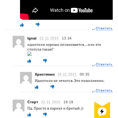
Ответить
Ignat
22.11.2015
13:34
идиотизм хорошо оплачивается… или это
стипуха такая?
Ответить
Христянин
24.11.2015
00:35
Идиотизм не лечится. Это пожизненно.
Ответить
Стepт
22.11.2015
19:19
Пд. Просто в парике и бритый.))