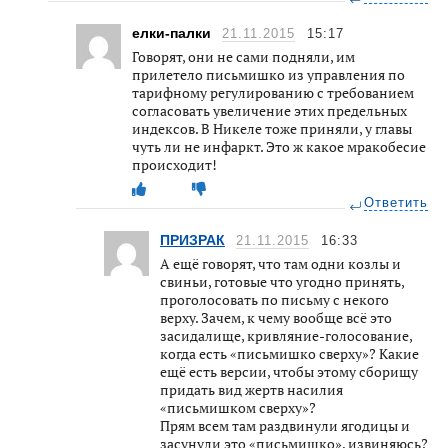
елки-палки
21.11.2015
15:17
Говорят, они не сами подняли, им
прилетело письмишко из управления по
тарифному регулированию с требованием
согласовать увеличение этих предельных
индексов. В Никеле тоже приняли, у главы
чуть ли не инфаркт. Это ж какое мракобесие
происходит!
Ответить
ПРИЗРАК
21.11.2015
16:33
А ещё говорят, что там одни козлы и
свиньи, готовые что угодно принять,
проголосовать по письму с некого
верху. Зачем, к чему вообще всё это
засидалище, кривляние-голосование,
когда есть «письмишко сверху»? Какие
ещё есть версии, чтобы этому сборищу
придать вид жертв насилия
«письмишком сверху»?
Прям всем там раздвинули ягодицы и
засунули это «письмишко», извиняюсь?