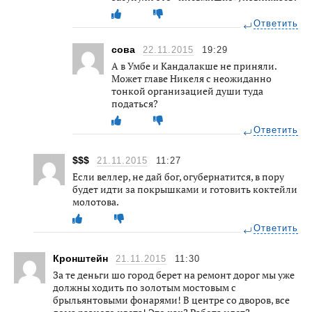
Ответить
сова
22.11.2015
19:29
А в Умбе и Кандалакше не приняли.
Может главе Никеля с неожиданно
тонкой организацией души туда
податься?
Ответить
$$$
21.11.2015
11:27
Если веллер, не дай бог, огубернатится, в пору
будет идти за покрышками и готовить коктейли
молотова.
Ответить
Кронштейн
21.11.2015
11:30
За те деньги шо город берет на ремонт дорог мы уже
должны ходить по золотым мостовым с
брыльянтовыми фонарями! В центре со дворов, все