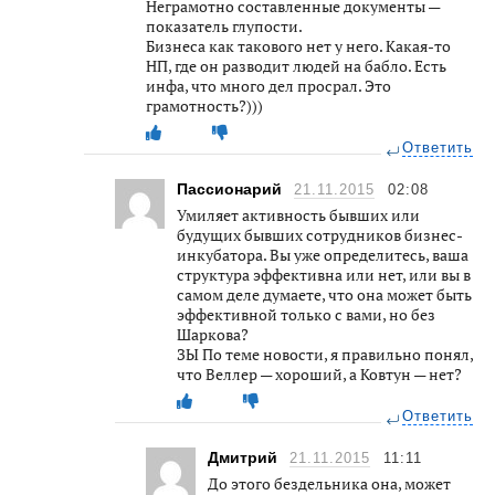
Неграмотно составленные документы —
показатель глупости.
Бизнеса как такового нет у него. Какая-то
НП, где он разводит людей на бабло. Есть
инфа, что много дел просрал. Это
грамотность?)))
Ответить
Пассионарий
21.11.2015
02:08
Умиляет активность бывших или
будущих бывших сотрудников бизнес-
инкубатора. Вы уже определитесь, ваша
структура эффективна или нет, или вы в
самом деле думаете, что она может быть
эффективной только с вами, но без
Шаркова?
ЗЫ По теме новости, я правильно понял,
что Веллер — хороший, а Ковтун — нет?
Ответить
Дмитрий
21.11.2015
11:11
До этого бездельника она, может