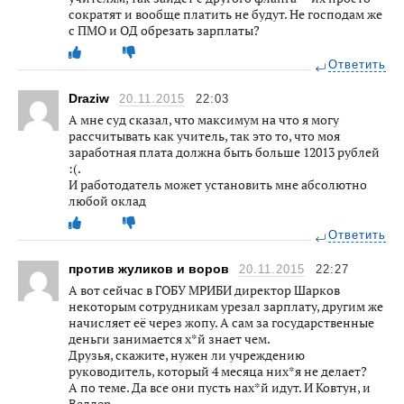
сократят и вообще платить не будут. Не господам же
с ПМО и ОД обрезать зарплаты?
Ответить
Draziw
20.11.2015
22:03
А мне суд сказал, что максимум на что я могу
рассчитывать как учитель, так это то, что моя
заработная плата должна быть больше 12013 рублей
:(.
И работодатель может установить мне абсолютно
любой оклад
Ответить
против жуликов и воров
20.11.2015
22:27
А вот сейчас в ГОБУ МРИБИ директор Шарков
некоторым сотрудникам урезал зарплату, другим же
начисляет её через жопу. А сам за государственные
деньги занимается х*й знает чем.
Друзья, скажите, нужен ли учреждению
руководитель, который 4 месяца них*я не делает?
А по теме. Да все они пусть нах*й идут. И Ковтун, и
Веллер.