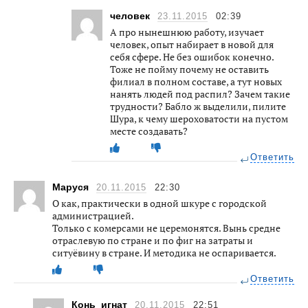
человек
23.11.2015
02:39
А про нынешнюю работу, изучает
человек, опыт набирает в новой для
себя сфере. Не без ошибок конечно.
Тоже не пойму почему не оставить
филиал в полном составе, а тут новых
нанять людей под распил? Зачем такие
трудности? Бабло ж выделили, пилите
Шура, к чему шероховатости на пустом
месте создавать?
Ответить
Маруся
20.11.2015
22:30
О как, практически в одной шкуре с городской
администрацией.
Только с комерсами не церемонятся. Вынь средне
отраслевую по стране и по фиг на затраты и
ситуёвину в стране. И методика не оспаривается.
Ответить
Конь_игнат
20.11.2015
22:51