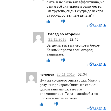
быть, и не была так эффективна, но
с ним всё скатилось в одно место.
Он трутень, сидит с утра до вечера
за государственные деньги))
Ответить
Взгляд со стороны
21.11.2015
12:49
Вы делите все на черное и белое.
Каждый просто свой огород
защищает.
Ответить
человек
23.11.2015
02:34
Ну я же со своего опыта сужу. Мне ни
разу не пройграл. Опять же если он
делом занимался, а не его
«помощники». Те да — долбаебы по
большей части походу.
Ответить