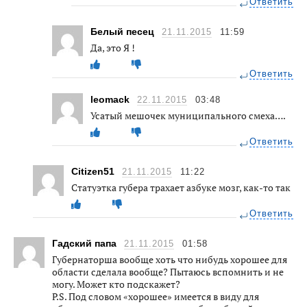
Ответить
Белый песец
21.11.2015
11:59
Да, это Я !
Ответить
leomack
22.11.2015
03:48
Усатый мешочек муниципального смеха….
Ответить
Citizen51
21.11.2015
11:22
Статуэтка губера трахает азбуке мозг, как-то так
Ответить
Гадский папа
21.11.2015
01:58
Губернаторша вообще хоть что нибудь хорошее для
области сделала вообще? Пытаюсь вспомнить и не
могу. Может кто подскажет?
P.S. Под словом «хорошее» имеется в виду для