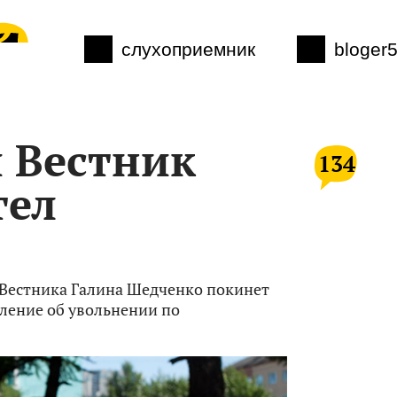
слухоприемник
bloger
 Вестник
134
тел
 Вестника Галина Шедченко покинет
вление об увольнении по