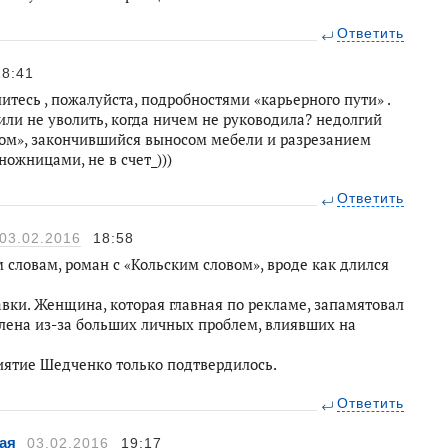
Ответить
18:41
тесь , пожалуйста, подробностями «карьерного пути» .
 или не уволить, когда ничем не руководила? недолгий
вом», закончившийся выносом мебели и разрезанием
жницами, не в счет_)))
Ответить
03.02.2016
18:58
 словам, роман с «Кольским словом», вроде как длился
авки. Женщина, которая главная по рекламе, запамятовал
лена из-за больших личных проблем, влиявших на
иятие Шедченко только подтвердилось.
Ответить
ая
03.02.2016
19:17