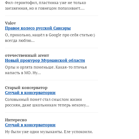
Фил-геронтофил, пластинка уже не только
заезженная, но и говнецом попахивает.…
Valov
Правое колесо русской Сансары
О, прикольно, нашёл в Google про себя статью:)
всегда люблю…
отечественный агент
Новый прокурор Мурманской области
Орлы и орлята поменьше. Какая-то птичья
напасть в МО. Ну…
Старый консерватор
Случай в консерватории
Соловьиный помет стал смыслом жизни
россиян, даже школьникам теперь некому…
Интересно
Случай в консерватории
Ну были уже одни музыканты. Еле успокоили.