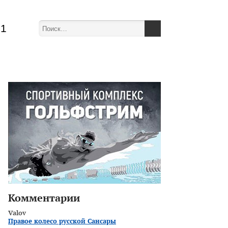
51
Комментарии
Valov
Правое колесо русской Сансары