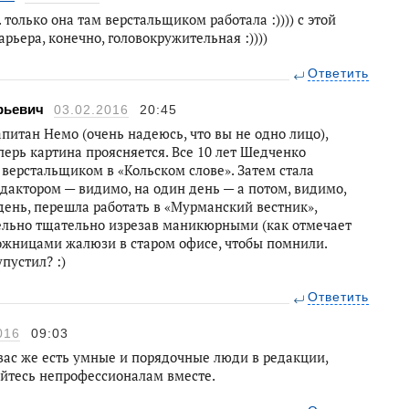
. только она там верстальщиком работала :)))) с этой
арьера, конечно, головокружительная :))))
Ответить
рьевич
03.02.2016
20:45
апитан Немо (очень надеюсь, что вы не одно лицо),
перь картина проясняется. Все 10 лет Шедченко
 верстальщиком в «Кольском слове». Затем стала
дактором — видимо, на один день — а потом, видимо,
день, перешла работать в «Мурманский вестник»,
ельно тщательно изрезав маникюрными (как отмечает
ожницами жалюзи в старом офисе, чтобы помнили.
пустил? :)
Ответить
016
09:03
 вас же есть умные и порядочные люди в редакции,
йтесь непрофессионалам вместе.