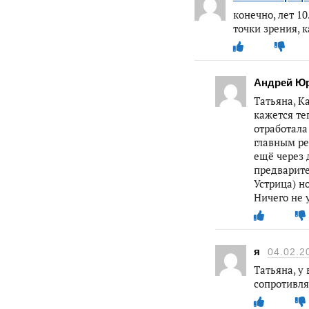
конечно, лет 10
точки зрения, к
Андрей Ю
Татьяна, К
кажется те
отработала
главным ре
ещё через 
предварит
Устрица) н
Ничего не у
я
04.02.2
Татьяна, у
сопротивля