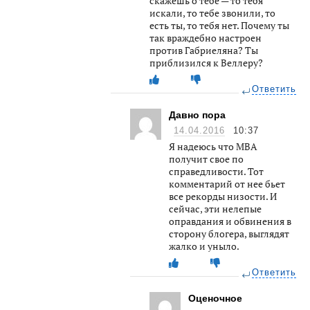
скажешь о тебе — то тебя
искали, то тебе звонили, то
есть ты, то тебя нет. Почему ты
так враждебно настроен
против Габриеляна? Ты
приблизился к Веллеру?
Ответить
Давно пора
14.04.2016
10:37
Я надеюсь что МВА
получит свое по
справедливости. Тот
комментарий от нее бьет
все рекорды низости. И
сейчас, эти нелепые
оправдания и обвинения в
сторону блогера, выглядят
жалко и уныло.
Ответить
Оценочное