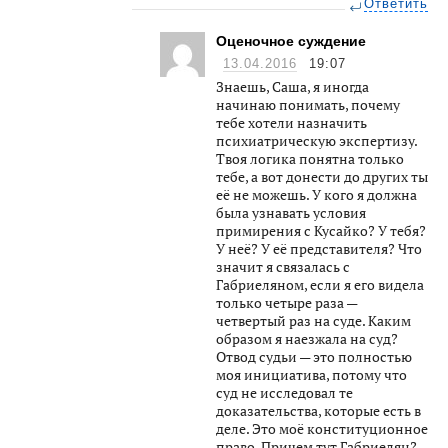
Ответить
Оценочное суждение
13.04.2016
19:07
Знаешь, Саша, я иногда
начинаю понимать, почему
тебе хотели назначить
психиатрическую экспертизу.
Твоя логика понятна только
тебе, а вот донести до других ты
её не можешь. У кого я должна
была узнавать условия
примирения с Кусайко? У тебя?
У неё? У её представителя? Что
значит я связалась с
Габриеляном, если я его видела
только четыре раза —
четвертый раз на суде. Каким
образом я наезжала на суд?
Отвод судьи — это полностью
моя инициатива, потому что
суд не исследовал те
доказательства, которые есть в
деле. Это моё конституционное
право. Причем тут Габриелян?