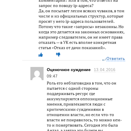
комментарии? Или в том, что ответил на
запрос по поводу ip-адреса?
Да, он посылает лесом всяких чуваков, в том
числе и из официальных структур, которые
просят у него ip-адреса пользователей.
Потому что такие «запросы» незаконны. Но
когда это делается на законных основаниях,
например следователем, он не имеет права
отказать — в УК есть вполне конкретная
статья «Отказ от дачи показаний».
Ответить
Оценочное суждение
13.04.2016
09:47
Роль его неблаговидна в том, что он
пытается с одной стороны
поддерживать ресурс где
аккумулируются оппозиционные
мнения, привлекаются люди с
критическими суждениями в
отношении власти, но если что-то
власти не понравилось, то можно кем-
то и пожертвовать. Сегодня это была
Антал, а завтра это будете вы.