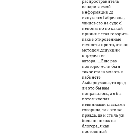
распространитель
оспариваемой
информации д)
испугался Габреляна,
увидев его на суде е)
непонятно по какой
причине стал говорить
какие откровенные
глупости про то, что он
методом дедукции
определяет
автора…..Еще раз
повторю, если бы я
такое стала молоть в
кабинете
Амбарцумяна, то вряд
ли это бы вам
понравилось, а я бы
потом хлопая
невинными глазками
говорила, так это же
правда, да и стиль уж
больно похож на
блогера, я как
постоянный