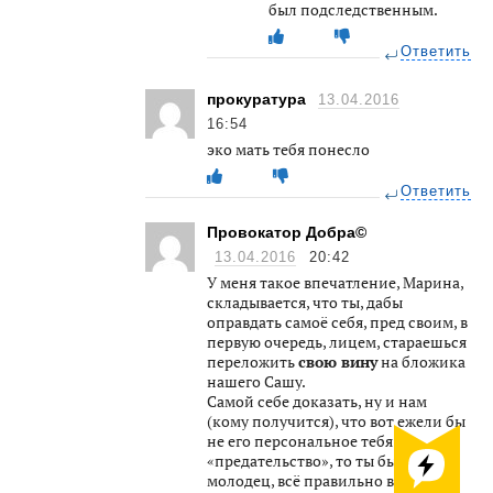
был подследственным.
Ответить
прокуратура
13.04.2016
16:54
эко мать тебя понесло
Ответить
Провокатор Добра©
13.04.2016
20:42
У меня такое впечатление, Марина,
складывается, что ты, дабы
оправдать самоё себя, пред своим, в
первую очередь, лицем, стараешься
переложить
свою вину
на бложика
нашего Сашу.
Самой себе доказать, ну и нам
(кому получится), что вот ежели бы
не его персональное тебя
«предательство», то ты была бы
молодец, всё правильно в том