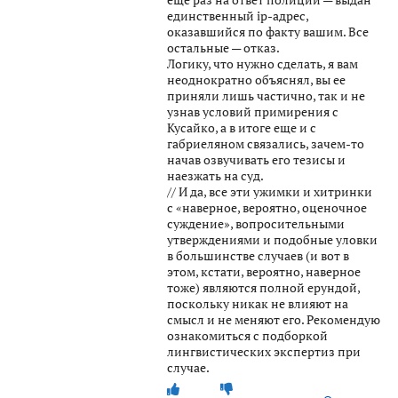
единственный ip-адрес,
оказавшийся по факту вашим. Все
остальные — отказ.
Логику, что нужно сделать, я вам
неоднократно объяснял, вы ее
приняли лишь частично, так и не
узнав условий примирения с
Кусайко, а в итоге еще и с
габриеляном связались, зачем-то
начав озвучивать его тезисы и
наезжать на суд.
// И да, все эти ужимки и хитринки
с «наверное, вероятно, оценочное
суждение», вопросительными
утверждениями и подобные уловки
в большинстве случаев (и вот в
этом, кстати, вероятно, наверное
тоже) являются полной ерундой,
поскольку никак не влияют на
смысл и не меняют его. Рекомендую
ознакомиться с подборкой
лингвистических экспертиз при
случае.