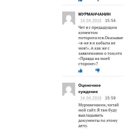
МУРМАНЧАНИН
14.04.2016
15:54
Чет я с предыдущим
коментом
поторопился.Оказывается
«я-не я и кобыла не
моя!». А как же с
заявлениями о том,что
«Правда на моей
стороне»?
Оценочное
суждение
14.04.2016
15:59
Мурманчанин, читай
мой сайт. Я там буду
выкладывать
документы по этому
делу.