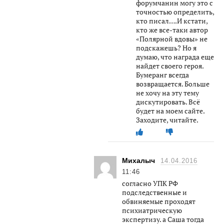
форумчанин могу это с
точностью определить,
кто писал….И кстати,
кто же все-таки автор
«Полярной вдовы» не
подскажешь? Но я
думаю, что награда еще
найдет своего героя.
Бумеранг всегда
возвращается. Больше
не хочу на эту тему
дискутировать. Всё
будет на моем сайте.
Заходите, читайте.
Михалыч
14.04.2016
11:46
согласно УПК РФ
подследственные и
обвиняемые проходят
психиатрическую
экспертизу. а Саша тогда