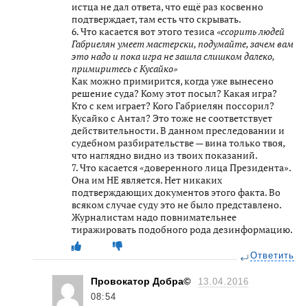
истца не дал ответа, что ещё раз косвенно
подтверждает, там есть что скрывать.
6. Что касается вот этого тезиса
«ссорить людей
Габриелян умеет мастерски, подумайте, зачем вам
это надо и пока игра не зашла слишком далеко,
примиритесь с Кусайко»
Как можно примирится, когда уже вынесено
решение суда? Кому этот посыл? Какая игра?
Кто с кем играет? Кого Габриелян поссорил?
Кусайко с Антал? Это тоже не соответствует
действительности. В данном преследовании и
судебном разбирательстве — вина только твоя,
что наглядно видно из твоих показаний.
7. Что касается «доверенного лица Президента».
Она им НЕ является. Нет никаких
подтверждающих документов этого факта. Во
всяком случае суду это не было представлено.
Журналистам надо повнимательнее
тиражировать подобного рода дезинформацию.
Ответить
Провокатор Добра©
13.04.2016
08:54