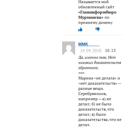
Называется мой
обновленный сайт
«Главинформбюро
Мурманска»
по
прежнему домену
MMK_____
14.04.2016
16:13
Да, именно так. Нет
никаких доказательств
обратного.
===
Марина «не делала» и
«нет доказательств» —
разные вещи.
Серебряников,
например — а) не
делал; б) не было
доказательств, что
делал; в) были
доказательства, что не
делал.