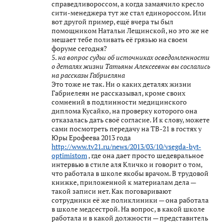
справедливороссом, а когда замаячило кресло
сити-менеджера тут же стал единороссом. Или
вот другой пример, ещё вчера ты был
помощником Натальи Лещинской, но это же не
мешает тебе поливать её грязью на своем
форуме сегодня?
5.
на вопрос судьи об источниках осведомленности
о деталях жизни Татьяны Алексеевны вы сослались
на рассказы Габриеляна
Это тоже не так. Ни о каких деталях жизни
Габриелеян не рассказывал, кроме своих
сомнений в подлинности медицинского
диплома Кусайко, на проверку которого она
отказалась дать своё согласие. И к слову, можете
сами посмотреть передачу на ТВ-21 в гостях у
Юры Ерофеева 2013 года
http://www.tv21.ru/news/2013/03/10/vsegda-byt-
optimistom
, где она дает просто шедевральное
интервью в стиле аля Кличко и говорит о том,
что работала в школе якобы врачом. В трудовой
книжке, приложенной к материалам дела —
такой записи нет. Как поговаривают
сотрудники её же поликлиники — она работала
в школе медсестрой. На вопрос, в какой школе
работала и в какой должности — представитель