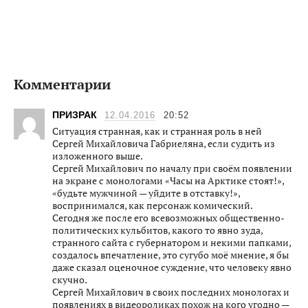
Комментарии
ПРИЗРАК
12.04.2016
20:52
Ситуация странная, как и странная роль в ней
Сергей Михайловича Габриеляна, если судить из
изложенного выше.
Сергей Михайлович по началу при своём появлении
на экране с монологами «Часы на Арктике стоят!»,
«будьте мужчиной — уйдите в отставку!»,
воспринимался, как персонаж комический.
Сегодня же после его всевозможных общественно-
политических кульбитов, какого то явно зуда,
странного сайта с губернатором и некими папками,
создалось впечатление, это сугубо моё мнение, я бы
даже сказал оценочное суждение, что человеку явно
скучно.
Сергей Михайлович в своих последних монологах и
появлениях в видеороликах похож на кого угодно —