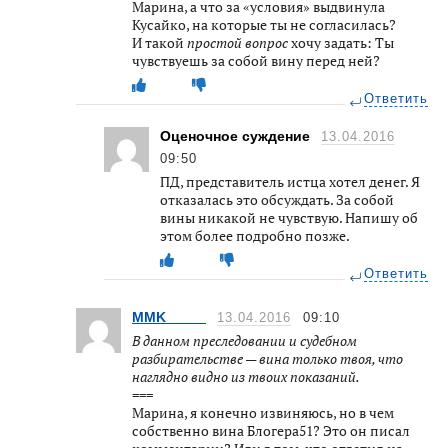
Марина, а что за «условия» выдвинула
Кусайко, на которые ты не согласилась?
И такой
простой вопрос
хочу задать: Ты
чувствуешь за собой вину перед ней?
Ответить
Оценочное суждение
13.04.2016
09:50
ПД, представитель истца хотел денег. Я
отказалась это обсуждать. За собой
вины никакой не чувствую. Напишу об
этом более подробно позже.
Ответить
MMK_____
13.04.2016
09:10
В данном преследовании и судебном
разбирательстве — вина только твоя, что
наглядно видно из твоих показаний.
===
Марина, я конечно извиняюсь, но в чем
собственно вина Блогера51? Это он писал