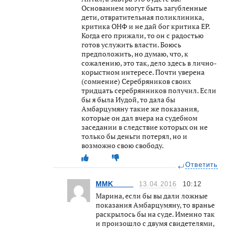
Основанием могут быть загубленные
дети, отвратительная поликлиника,
критика ОНФ и не дай бог критика ЕР.
Когда его прижали, то он с радостью
готов услужить власти. Боюсь
предположить, но думаю, что, к
сожалению, это так, дело здесь в лично-
корыстном интересе. Почти уверена
(сомнение) Серебряников своих
тридцать серебрянников получил. Если
бы я была Иудой, то дала бы
Амбарцумяну такие же показания,
которые он дал вчера на судебном
заседании в следствие которых он не
только бы деньги потерял, но и
возможно свою свободу.
Ответить
MMK_____
13.04.2016
10:12
Марина, если бы вы дали ложные
показания Амбарцумяну, то вранье
раскрылось бы на суде. Именно так
и произошло с двумя свидетелями,