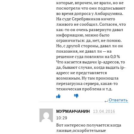
которые, впрочем, не врали, но не
посмотрели что они подписывают
во время допроса у Амбарцумяна.
На суде Серебряников ничего
лживого не сообщил. Согласен, что
как-то он очень развернуто давал
информацию, можно было
ограничиться: да, нет, не помню.
Но, с другой стороны, давал ли он
показания, не давал ли — на
решение суда повлияли на 0,0 %
Что касается выдачи ip-адресов, то
да, бывают случаи, когда выдать ip-
адресс не представляется
возможным. Ну там произошла
перезагрузка сервера, какая-то
техническая проблема и т.д.
Ответить
МУРМАНЧАНИН
13.04.2016
10:29
Вот интересно получается:когда
лживые,оскорбительные