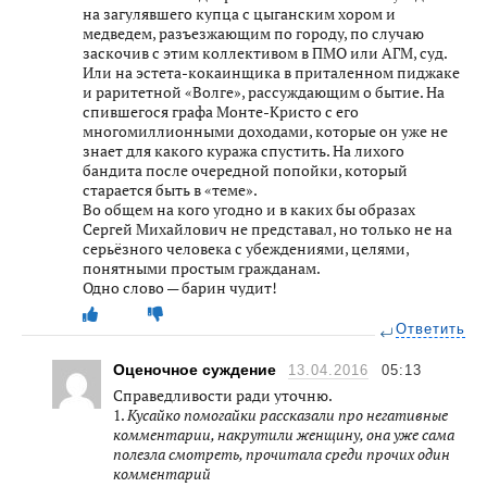
на загулявшего купца с цыганским хором и
медведем, разъезжающим по городу, по случаю
заскочив с этим коллективом в ПМО или АГМ, суд.
Или на эстета-кокаинщика в приталенном пиджаке
и раритетной «Волге», рассуждающим о бытие. На
спившегося графа Монте-Кристо с его
многомиллионными доходами, которые он уже не
знает для какого куража спустить. На лихого
бандита после очередной попойки, который
старается быть в «теме».
Во общем на кого угодно и в каких бы образах
Сергей Михайлович не представал, но только не на
серьёзного человека с убеждениями, целями,
понятными простым гражданам.
Одно слово — барин чудит!
Ответить
Оценочное суждение
13.04.2016
05:13
Справедливости ради уточню.
1.
Кусайко помогайки рассказали про негативные
комментарии, накрутили женщину, она уже сама
полезла смотреть, прочитала среди прочих один
комментарий