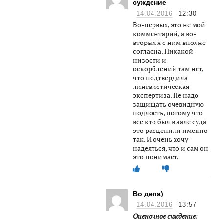
суждение
14.04.2016
12:30
Во-первых, это не мой
комментарий, а во-
вторых я с ним вполне
согласна. Никакой
низости и
оскорблений там нет,
что подтвердила
лингвистическая
экспертиза. Не надо
защищать очевидную
подлость, потому что
все кто был в зале суда
это расценили именно
так. И очень хочу
надеяться, что и сам он
это понимает.
Во дела)
14.04.2016
13:57
Оценочное суждение: