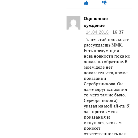
Оценочное
суждение
14.04.2016
16:37
Ты не в той плоскости
рассуждаешь ММК.
Есть презумпция
невиновности пока не
доказано обратное. В
моём деле нет
доказательств, кроме
показаний
Серебряникова. Он
даже вдруг вспомнил
то, чего там не было.
Серебряников а)
указал на мой ай-пи б)
дал против меня
показания в)
испугался, что сам
понесет
ответственность как