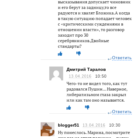
высказывания допускает чиновник
и его берут за задницу,то все
радуются и хвалят Бложика.А когда
в такую ситуацию попадает человек
с «критическими суждениями в
отношении власти», то разговор
заходит про 30
серебрянников.Двойные
стандарты?
Ответить
Дмитрий Таралов
13.04.2016
10:50
Чего-то не видел того, как тут
радовался Пушин… Наверное,
либерализьмом глаза закрыл
или как там оно называется.
Ответить
blogger51
13.04.2016
10:30
Ну понеслось. Марина, посмотрите
еще раз на ответ полиции — выдан