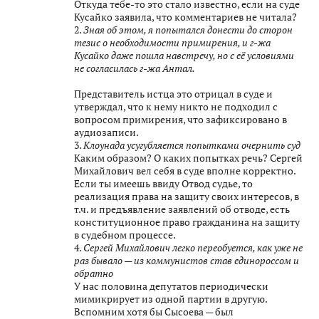
Откуда тебе-то это стало известно, если на суде
Кусайко заявила, что комментариев не читала?
2.
Зная об этом, я попытался донести до сторон
тезис о необходимости примирения, и г-жа
Кусайко даже пошла навстречу, но с её условиями
не согласилась г-жа Антал.
Представитель истца это отрицал в суде и
утверждал, что к нему никто не подходил с
вопросом примирения, что зафиксировано в
аудиозаписи.
3.
Клоунада усугубляется попытками очернить суд
Каким образом? О каких попытках речь? Сергей
Михайлович вел себя в суде вполне корректно.
Если ты имеешь ввиду Отвод судье, то
реализация права на защиту своих интересов, в
т.ч. и предъявление заявлений об отводе, есть
конституционное право гражданина на защиту
в судебном процессе.
4.
Сергей Михайлович легко переобуется, как уже не
раз бывало — из коммунистов став единороссом и
обратно
У нас половина депутатов периодически
мимикрирует из одной партии в другую.
Вспомним хотя бы Сысоева — был