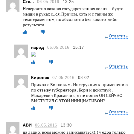
Сте...
06.05.2016
13:25
Невероятно важная государственная возня — будто
мыши в руках е..ся. Причем, хоть и с таким же
темпераментом, но абсолютно без какого-либо
результата…
Ответить
народ
06.05.2016
15:17
Ответить
Кировск
07.05.2016
08:02
Прикол с Волковым . Инструкция к применению
по отзыву губернатора . Бери и действуй .
Макаревич Красавчик , я не понял ОН СЕЙЧАС
ВЫСТУПИЛ С ЭТОЙ ИНИЦИАТИВОЙ?
Ответить
АВИ
06.05.2016
13:30
да ладно, всем можно записываться!!! у едра только