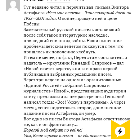
Тут недавно читал и перечитывал, письма Виктора
Астафьева
«Нет мне ответа… Эпистолярный дневник.
1952—2001 годы»
. О войне, правде о ней и цене
Победы.
Замечательный русский писатель оставивший
после себя такое литературное наследие,
прошедший сполна ад войны. Наши нынешние
проблемы детским лепетом покажутся с тем что
пришлось их поколению хлебнуть.
И тем не менее, но факт, Перед этим составитель и
издатель — иркутянин Геннадий Сапронов — дал
«Новой газете» вёрстку книги и право первой
публикации выбранных редакцией писем.
Через три недели на одном из организованных
«Единой Россией» собраний Сапронова и
журналистов «Новой», представивших аудитории
книгу, предложили за неё расстрелять; Геннадий
написал тогда: «Всё! Ухожу в партизаны». А через
месяц, успев подготовить второе, дополненное
издание писем Астафьева, он умер.
Вот одно из писем Виктора Астафьева ответ такому
же, как и он фронтовику….
Дорогой мой собрат по войне!
Увы, Ваше горькое письмо — не единственное на моём