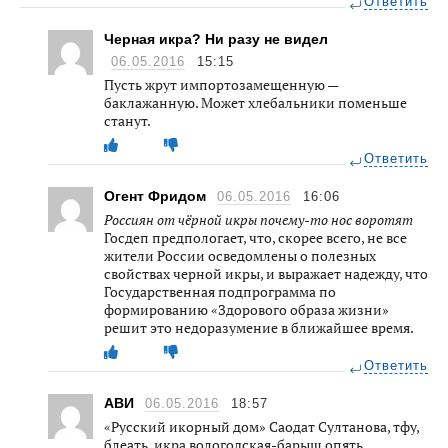
Ответить
Черная икра? Ни разу не видел
06.05.2016
15:15
Пусть жрут импортозамещенную —
баклажанную. Может хлебальники поменьше
станут.
Ответить
Огент Фридом
06.05.2016
16:06
Россиян от чёрной икры почему-то нос воротят
Госдеп предпологает, что, скорее всего, не все
жители России осведомлены о полезных
свойствах черной икры, и выражает надежду, что
Государственная подпрограмма по
формированию «Здорового образа жизни»
решит это недоразумение в ближайшее время.
Ответить
АВИ
06.05.2016
18:57
«Русский икорный дом» Саодат Султанова, тфу,
блеать, икра вологодская-барыш опять