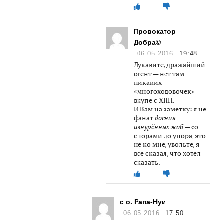
Провокатор
Добра©
06.05.2016
19:48
Лукавите, дражайший
огент — нет там
никаких
«многоходовочек»
вкупе с ХПП.
И Вам на заметку: я не
фанат
доения
изнурённых жаб
— со
спорами до упора, это
не ко мне, увольте, я
всё сказал, что хотел
сказать.
с о. Рапа-Нуи
06.05.2016
17:50