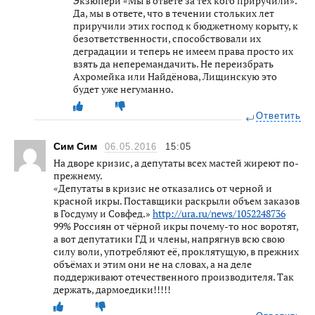
Экзюпери «Мы в ответе за тех кого приручили».
Да, мы в ответе, что в течении стольких лет
приручили этих господ к бюджетному корыту, к
безответственности, способствовали их
деградации и теперь не имеем права просто их
взять да неперемандачить. Не переизбрать
Ахромейка или Найдёнова, Лищинскую это
будет уже негуманно.
Ответить
Сим Сим
06.05.2016
15:05
На дворе кризис, а депутаты всех мастей жиреют по-
прежнему.
«Депутаты в кризис не отказались от черной и
красной икры. Поставщики раскрыли объем заказов
в Госдуму и Совфед.»
http://ura.ru/news/1052248736
99% Россиян от чёрной икры почему-то нос воротят,
а вот депутатики ГД и члены, напрягнув всю свою
силу воли, употребляют её, проклятущую, в прежних
объёмах и этим они не на словах, а на деле
поддерживают отечественного производителя. Так
держать, дармоедики!!!!!