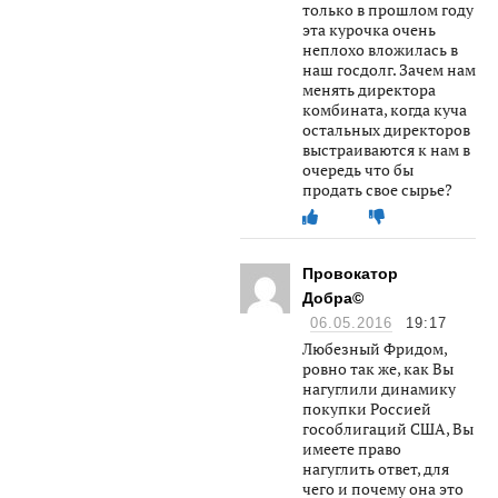
только в прошлом году
эта курочка очень
неплохо вложилась в
наш госдолг. Зачем нам
менять директора
комбината, когда куча
остальных директоров
выстраиваются к нам в
очередь что бы
продать свое сырье?
Провокатор
Добра©
06.05.2016
19:17
Любезный Фридом,
ровно так же, как Вы
нагуглили динамику
покупки Россией
гособлигаций США, Вы
имеете право
нагуглить ответ, для
чего и почему она это