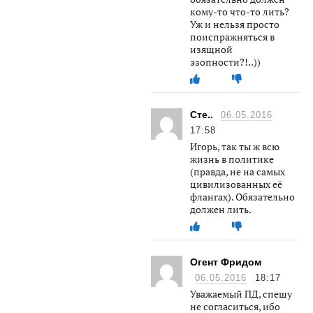
кому-то что-то лить?
Уж и нельзя просто
поиспражняться в
изящной
эзопности?!..))
Cтe..
06.05.2016
17:58
Игорь, так ты ж всю
жизнь в политике
(правда, не на самых
цивилизованных её
флангах). Обязательно
должен лить.
Огент Фридом
06.05.2016
18:17
Уважаемый ПД, спешу
не согласиться, ибо