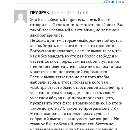
Ответить
ПРИЗРАК
06.05.2016
17:06
Это Вы, любезный паритесь, а не я. Я своё
отпарился. Я «диванно-компьютерный чел», Вы
такой весь реальный и активный, но вот мной
явно запарились.
Не хожу, причём вторые «выборы» не пойду, так
как выбирать не с кого из тех, что господин
Богомолов предлагает, а сам не выдвигаюсь, так
как я без мандата во сто раз более свободен и
честен, хотя бы перед самим собой, пусть и не
неприкосновенен. Дело даже не в каком то там
кокетстве или показушной скромности.
Если и выдвигаться, то не для того чтобы
выбрали тебя, а чтобы показать кого там
«выбирают», это было бы основной задачей при
участии в этом маскараде — показать своим
участием абсурд и цинизм происходящего,
превратить этот фарс в трагикомедию. Но кто ж
такое допустит? С такой то программой? :))))
Меня помполит то сколько раз с судовых
собраний выгонял за неуместные вопросы. Но
главное Вы, любезный, услышали бухтение
«диванного чела» и оно Вам явно досадило, а