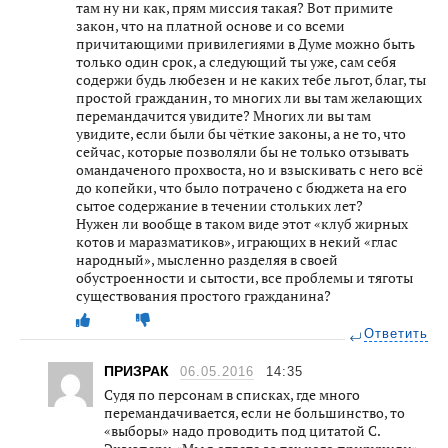
там ну ни как, прям миссия такая? Вот примите
закон, что на платной основе и со всеми
причитающими привилегиями в Думе можно быть
только один срок, а следующий ты уже, сам себя
содержи будь любезен и не каких тебе льгот, благ, ты
простой гражданин, то многих ли вы там желающих
перемандачится увидите? Многих ли вы там
увидите, если были бы чёткие законы, а не то, что
сейчас, которые позволяли бы не только отзывать
омандаченого прохвоста, но и взыскивать с него всё
до копейки, что было потрачено с бюджета на его
сытое содержание в течении стольких лет?
Нужен ли вообще в таком виде этот «клуб жирных
котов и маразматиков», играющих в некий «глас
народный», мысленно разделяя в своей
обустроенности и сытости, все проблемы и тяготы
существования простого гражданина?
Ответить
ПРИЗРАК
06.05.2016
14:35
Судя по персонам в списках, где много
перемандачивается, если не большинство, то
«выборы» надо проводить под цитатой С.