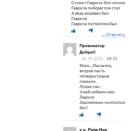
Служил Гаврила Эзо-оппом
Гаврила либерастом стал
А ведь недавно был
Гаврила
Гаврила пuтiнiсtoм был
Ответить
Провокатор
Добра©
06.05.2016
19:21
Ммм.., Пасхалец,
вторую часть
четверостишья
смазали.
Лучше так:
А ведь недавно наш
Гаврила
Заштатным пuтiнiсtoм
был!
с о. Рапа-Нуи