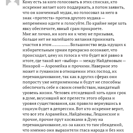
Кому есть за кого голосовать в этих списках, кто
искренне желает кого поддержать, а потом заявить,
что он конченный мудак, но голосовал за него в
знак «протеста» против другого мудака —
непременно идите и голосуйте. По крайне мере хоть
явку обеспечите, явный срам прикроете.
Мне же лично, ни кого ни к чему не призывая,
больше нет не малейшего желания принимать
участия в этом …………… Большинство ведь идущих к
избирательным урнам прекрасно осознают, что
происходит, цену их голоса и что будет всё равно в
итоге, где такой вот «выбор» — между Найдёновым —
Никорой — Ахромейка и прочими. Наверное это
может и гуманизм в отношении этих господ, их
перемандачивание, так как в других сферах они
попросту уже неприменимы и будут не способны
обеспечить себе и своим семействам, мандатный
уровень жизни. Человек отсидевший хоть один срок
в думе, вкусивший все прелести этого образа и
уровня существования, как правило вернувшись в
социум будет в депрессии. Вот кто искренне верит,
что все эти Ахрамейки, Найдёновы, Лещинские и
прочие, прочие прут косяками в Думу на
перемандачивание, из-за каких то там убеждений,
что именно они выразители гласа народа и без них