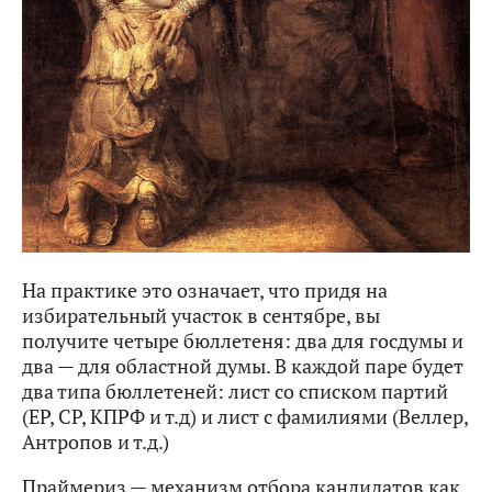
На практике это означает, что придя на
избирательный участок в сентябре, вы
получите четыре бюллетеня: два для госдумы и
два — для областной думы. В каждой паре будет
два типа бюллетеней: лист со списком партий
(ЕР, СР, КПРФ и т.д) и лист с фамилиями (Веллер,
Антропов и т.д.)
Праймериз — механизм отбора кандидатов как