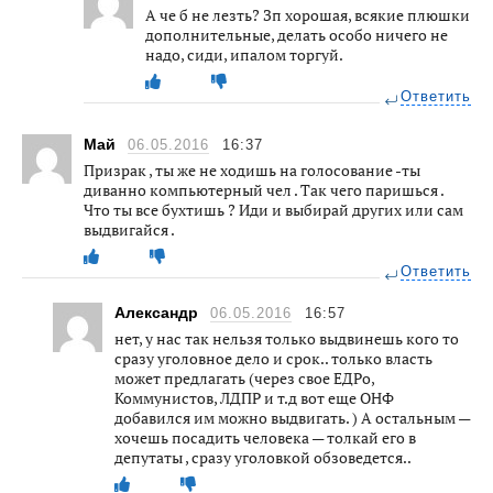
А че б не лезть? Зп хорошая, всякие плюшки
дополнительные, делать особо ничего не
надо, сиди, ипалом торгуй.
Ответить
Май
06.05.2016
16:37
Призрак , ты же не ходишь на голосование -ты
диванно компьютерный чел . Так чего паришься .
Что ты все бухтишь ? Иди и выбирай других или сам
выдвигайся .
Ответить
Александр
06.05.2016
16:57
нет, у нас так нельзя только выдвинешь кого то
сразу уголовное дело и срок.. только власть
может предлагать (через свое ЕДРо,
Коммунистов, ЛДПР и т.д вот еще ОНФ
добавился им можно выдвигать. ) А остальным —
хочешь посадить человека — толкай его в
депутаты , сразу уголовкой обзоведется..