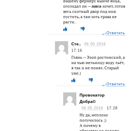
Вашему фермеру нынче яйца,
оголодал он —
мяса
хочет, готов
весь скотный двор под нож
пустить, а там хоть трава не
расти.
Ответить
Cтe..
06.05.2016
17:16
Глянь — Эзоп ростинский, а
на чью мельницу воду льёт,
я так и не понял. Старый
уже.)
Ответить
Провокатор
Добра©
06.05.2016
17:28
Ну да, неплохо
получилось ;)
А почему я
обязательно должен