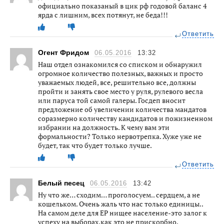
официально показаный в цик рф годовой баланс 4
ярда с лишним, всех потянут, не беда!!!
Ответить
Огент Фридом
06.05.2016
13:32
Наш отдел ознакомился со списком и обнаружил
огромное количество полезных, важных и просто
уважаемых людей, все, решительно все, должны
пройти и занять свое место у руля, рулевого весла
или паруса той самой галеры. Госдеп вносит
предложение об увеличении количества мандатов
соразмерно количеству кандидатов и пожизненном
избрании на должность. К чему вам эти
формальности? Только нервотрепка. Хуже уже не
будет, так что будет только лучше.
Ответить
Белый песец
06.05.2016
13:42
Ну что же… сходим… проголосуем.. сердцем, а не
кошельком. Очень жаль что нас только единицы..
На самом деле для ЕР нищее население-это залог к
успеху на выборах.как это не прискорбно.