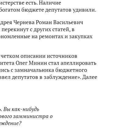
истерстве есть. Наличие
богатом бюджете депутатов удивили.
дрея Чернева Роман Васильевич
перекинут с других статей, в
экономленные на ремонтах и закупках
е четком описании источников
итета Олег Минин стал апеллировать
шись с замначальника бюджетного
ввел депутатов в заблуждение». Далее
. Вы как-нибудь
ервого замминистра о
луждение?