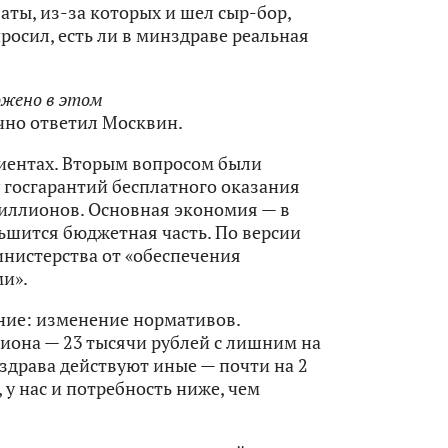
ты, из-за которых и шел сыр-бор,
осил, есть ли в минздраве реальная
ожено в этом
но ответил Москвин.
ациентах. Вторым вопросом были
 госгарантий бесплатного оказания
иллионов. Основная экономия — в
ьшится бюджетная часть. По версии
инистерства от «обеспечения
ми».
ание: изменение нормативов.
иона — 23 тысячи рублей с лишним на
инздрава действуют иные — почти на 2
у нас и потребность ниже, чем