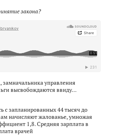
ринятие закона?
а, замначальника управления
ньги высвобождаются ввиду…
сь с запланированных 44 тысяч до
зам начисляют жалованье, умножая
ффициент 1,8. Средняя зарплата в
плата врачей