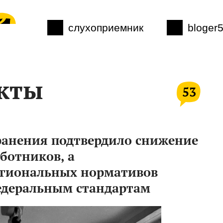
слухоприемник
bloger
кты
53
ранения подтвердило снижение
ботников, а
региональных нормативов
едеральным стандартам