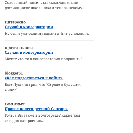
Соловьиный помет стал смыслом жизни
россиян, даже школьникам теперь некому…
Интересно
Случай в консерватории
Ну были уже одни музыканты. Еле успокоили.
протез головы
Случай в консерватории
Может что-то в консерватории поправить?
blogger51
«Как подготовиться к войне»
Еще Пушкин грил, что "Сердце в будущем
живет"
СейСаныч
Правое колесо русской Сансары
Голь, а Вы также в Волгограде? Какие там
сегодня настроения…