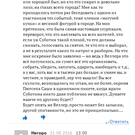
или хороший был, но кто его сожрал и довольно
лихо, на глазах всего города? Мне как то
приходилось потом раз беседовать с одним из
участников тех событий, тоже членом «могучей
кучки» и весомой фигурой в городе. На мои
претензии, что была самая настоящая узурпация,
переворот, что это наплевать на всех жителей, что
если уж Суботин такой плохой, то его должны
снимать, голосовать за снятие, те кто его и выбирал,
а не в результате каких то интриг и разборок. На что
мне искренне было заявлено — но ведь у Веллера это
всё получилось, он сумел всё это организовать,
собрать, убедить, запугать, одарить, наобещать и т.д.,
а у вас, хоть вас и в тысячи раз больше, и умнее вы, и
честнее, и праведней, хер что вышло! Вы все
скулили, возмущались по углам, но не более, окромя
Пютсепа Саши в одиночном пикете, когда жрали
Суботина никто даже публично не вякнул. Думаете
нынче по другому будет?
Будет опять же Веллер, просто может без залысин,
другой упитанности, но это не принципиально….
Ответить
Негоро
31.08.2016
13:00