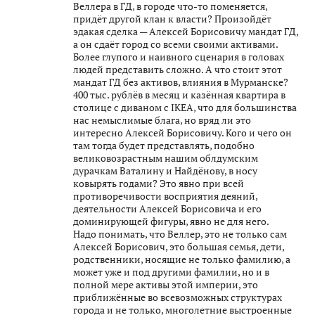
Веллера в ГД, в городе что-то поменяется,
придёт другой клан к власти? Произойдёт
эдакая сделка — Алексей Борисовичу мандат ГД,
а он сдаёт город со всеми своими активами.
Более глупого и наивного сценария в головах
людей представить сложно. А что стоит этот
мандат ГД без активов, влияния в Мурманске?
400 тыс. рублёв в месяц и казённая квартира в
столице с диваном с IKEA, что для большинства
нас немыслимые блага, но вряд ли это
интересно Алексей Борисовичу. Кого и чего он
там тогда будет представлять, подобно
великовозрастным нашим облдумским
дурачкам Ваталину и Найдёнову, в носу
ковырять годами? Это явно при всей
противоречивости восприятия деяний,
деятельности Алексей Борисовича и его
доминирующей фигуры, явно не для него.
Надо понимать, что Веллер, это не только сам
Алексей Борисович, это большая семья, дети,
родственники, носящие не только фамилию, а
может уже и под другими фамилии, но и в
полной мере активы этой империи, это
приближённые во всевозможных структурах
города и не только, многолетние выстроенные