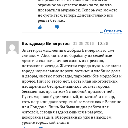
огромное за «усастое чмо» за то, во что
превратили мурманск. Теперь уже можете
не суетиться, теперь,действительно все
решат без нас.
Ответить
Вольдемар Винегретов
31.08.2016
10:36
Знаете, размышления о добрых Веллерах это уже
слишком. Абсолютно по барабану их семейные
дрязги и склоки, личная жизнь их предков,
потомков и челяди. Жителям города нужны от главы
города нормальные дороги, уютные и удобные дома
и дворы, чистые подъезды, парковки без мордобоя и
прочее. Ничего этого нет, а есть клан многолетних
изощренных беспредельщиков, хозяев города,
бессменных правителей с шоблой прихвостней.
Пусть мэр наш будет дельный, опытный и не вор,
хоть негр или даже открытый гомосек как в Берлине
или Лондоне. Лишь бы была видна работа для
жителей, сегодня задыхающихся в разрухе,
дезорганизации, обворованных уже на высшем
уровне городской власти.