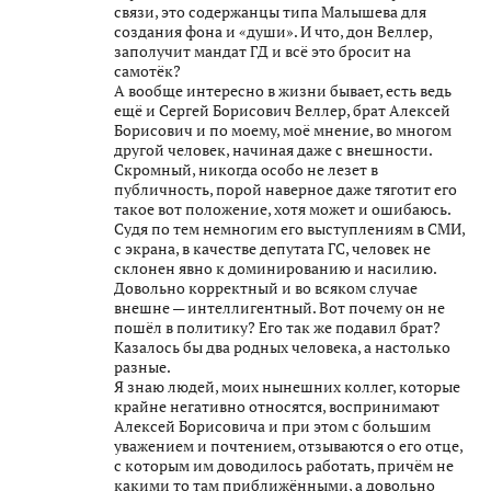
связи, это содержанцы типа Малышева для
создания фона и «души». И что, дон Веллер,
заполучит мандат ГД и всё это бросит на
самотёк?
А вообще интересно в жизни бывает, есть ведь
ещё и Сергей Борисович Веллер, брат Алексей
Борисович и по моему, моё мнение, во многом
другой человек, начиная даже с внешности.
Скромный, никогда особо не лезет в
публичность, порой наверное даже тяготит его
такое вот положение, хотя может и ошибаюсь.
Судя по тем немногим его выступлениям в СМИ,
с экрана, в качестве депутата ГС, человек не
склонен явно к доминированию и насилию.
Довольно корректный и во всяком случае
внешне — интеллигентный. Вот почему он не
пошёл в политику? Его так же подавил брат?
Казалось бы два родных человека, а настолько
разные.
Я знаю людей, моих нынешних коллег, которые
крайне негативно относятся, воспринимают
Алексей Борисовича и при этом с большим
уважением и почтением, отзываются о его отце,
с которым им доводилось работать, причём не
какими то там приближёнными, а довольно