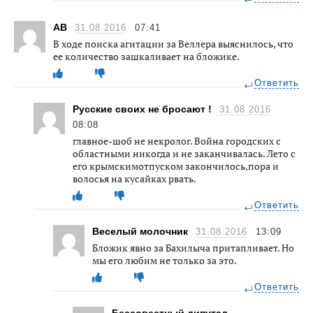
АВ
31.08.2016
07:41
В ходе поиска агитации за Веллера выяснилось, что
ее количество зашкаливает на бложике.
Ответить
Русские своих не бросают !
31.08.2016
08:08
главное-шоб не некролог. Война городских с
областными никогда и не заканчивалась. Лето с
его крымскимотпуском закончилось,пора и
волосья на кусайках рвать.
Ответить
Веселый молочник
31.08.2016
13:09
Бложик явно за Бахилыча притапливает. Но
мы его любим не только за это.
Ответить
Бессовестный дипутад