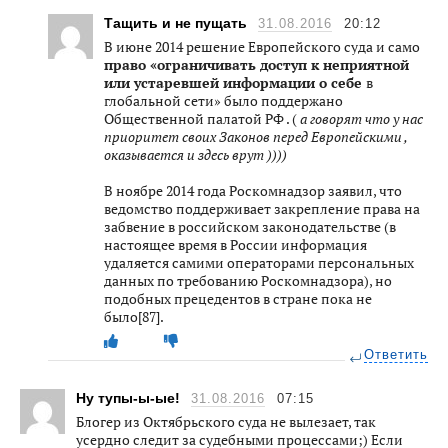
Тащить и не пущать
31.08.2016
20:12
В июне 2014 решение Европейского суда и само
право «ограничивать доступ к неприятной
или устаревшей информации о себе
в
глобальной сети» было поддержано
Общественной палатой РФ . (
а говорят что у нас
приоритет своих Законов перед Европейскими ,
оказывается и здесь врут ))))
В ноябре 2014 года Роскомнадзор заявил, что
ведомство поддерживает закрепление права на
забвение в российском законодательстве (в
настоящее время в России информация
удаляется самими операторами персональных
данных по требованию Роскомнадзора), но
подобных прецедентов в стране пока не
было[87].
Ответить
Ну тупы-ы-ые!
31.08.2016
07:15
Блогер из Октябрьского суда не вылезает, так
усердно следит за судебными процессами;) Если