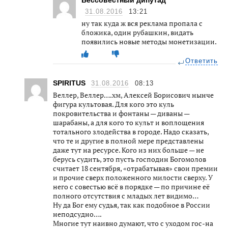
31.08.2016
13:21
ну так куда ж вся реклама пропала с
бложика, один рубашкин, видать
появились новые методы монетизации.
Ответить
SPIRITUS
31.08.2016
08:13
Веллер, Веллер….хм, Алексей Борисович нынче
фигура культовая. Для кого это куль
покровительства и фонтаны — диваны —
шарабаны, а для кого то культ и воплощения
тотального злодейства в городе. Надо сказать,
что те и другие в полной мере представлены
даже тут на ресурсе. Кого из них больше — не
берусь судить, это пусть господин Богомолов
считает 18 сентября, «отрабатывая» свои премии
и прочие сверх положенного милости сверху. У
него с совестью всё в порядке — по причине её
полного отсутствия с младых лет видимо…
Ну да Бог ему судья, так как подобное в России
неподсудно….
Многие тут наивно думают, что с уходом гос-на