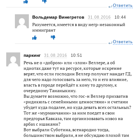
Ответить
Вольдемар Винегретов
31.08.2016
10:44
Разумеется, имеется в виду негр-незаконный
иммигрант
Ответить
паркинг
31.08.2016
10:51
Речь не о «добром» или «злом» Веллере, а об
идиотах даже тут на ресурсе, которые искренне
верят, что если господин Веллер получит мандат ГД,
для чего надо голосовать за него, то и его влияние,
власть в городе перейдёт к кому то другому, к
очередному Тананыкину.
Вы думаете возможно, что гос-н Веллер прихватив
«ридикюль с семейнными ценностями» и счетами
убудет куда подалее, но куда девать всех остальных?
Тот же «мурманчанин» за ним поедет в свои
предгорья Кавказа, там организовавать извоз на
арбах с ишаками?
Вот выбрали Суботина, всенародно тогда,
большинством выбрали, я не обсуждаю плохой там