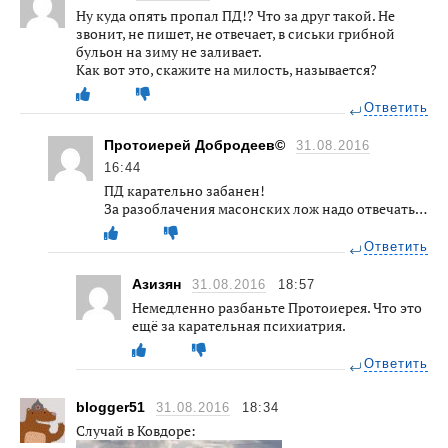
Ну куда опять пропал ПД!? Что за друг такой. Не
звонит, не пишет, не отвечает, в сиськи грибной
бульон на зиму не заливает.
Как вот это, скажите на милость, называется?
Ответить
Протоиерей Добродеев©
31.08.2016
16:44
ПД карательно забанен!
За разоблачения масонских лож надо отвечать…
Ответить
Азизян
31.08.2016
18:57
Немедленно разбаньте Протоиерея. Что это
ещё за карательная психиатрия.
Ответить
blogger51
31.08.2016
18:34
Случай в Ковдоре: