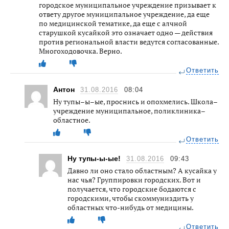
городское муниципальное учреждение призывает к
ответу другое муниципальное учреждение, да еще
по медицинской тематике, да еще с алчной
старушкой кусайкой это означает одно — действия
против региональной власти ведутся согласованные.
Многоходовочка. Верно.
Ответить
Антон
31.08.2016
08:04
Ну тупы–ы–ые, проснись и опохмелись. Школа–
учреждение муниципальное, поликлиника–
областное.
Ответить
Ну тупы-ы-ые!
31.08.2016
09:43
Давно ли оно стало областным? А кусайка у
нас чья? Группировки городских. Вот и
получается, что городские бодаются с
городскими, чтобы скоммуниздить у
областных что-нибудь от медицины.
Ответить