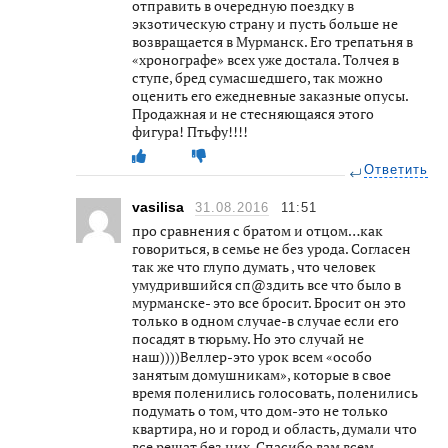
отправить в очередную поездку в
экзотическую страну и пусть больше не
возвращается в Мурманск. Его трепатьня в
«хронографе» всех уже достала. Толчея в
ступе, бред сумасшедшего, так можно
оценить его ежедневные заказные опусы.
Продажная и не стесняющаяся этого
фигура! Птьфу!!!!
Ответить
vasilisa
31.08.2016
11:51
про сравнения с братом и отцом…как
говориться, в семье не без урода. Согласен
так же что глупо думать , что человек
умудрившийся сп@здить все что было в
мурманске- это все бросит. Бросит он это
только в одном случае-в случае если его
посадят в тюрьму. Но это случай не
наш))))Веллер-это урок всем «особо
занятым домушникам», которые в свое
время поленились голосовать, поленились
подумать о том, что дом-это не только
квартира, но и город и область, думали что
все решат без них. Спасибо вам всем