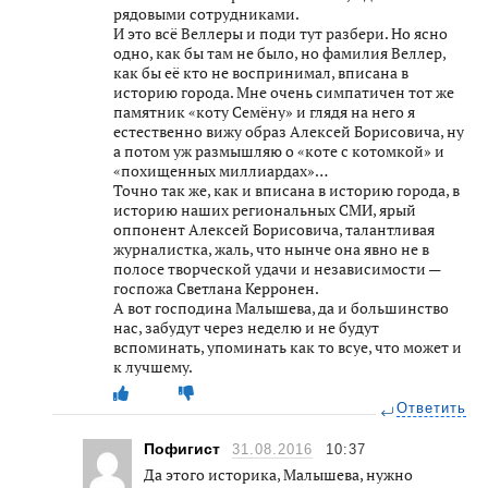
рядовыми сотрудниками.
И это всё Веллеры и поди тут разбери. Но ясно
одно, как бы там не было, но фамилия Веллер,
как бы её кто не воспринимал, вписана в
историю города. Мне очень симпатичен тот же
памятник «коту Семёну» и глядя на него я
естественно вижу образ Алексей Борисовича, ну
а потом уж размышляю о «коте с котомкой» и
«похищенных миллиардах»…
Точно так же, как и вписана в историю города, в
историю наших региональных СМИ, ярый
оппонент Алексей Борисовича, талантливая
журналистка, жаль, что нынче она явно не в
полосе творческой удачи и независимости —
госпожа Светлана Керронен.
А вот господина Малышева, да и большинство
нас, забудут через неделю и не будут
вспоминать, упоминать как то всуе, что может и
к лучшему.
Ответить
Пофигист
31.08.2016
10:37
Да этого историка, Малышева, нужно