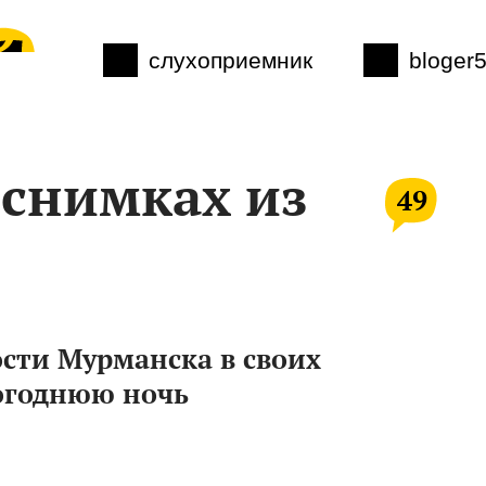
слухоприемник
bloger
 снимках из
49
ости Мурманска в своих
вогоднюю ночь