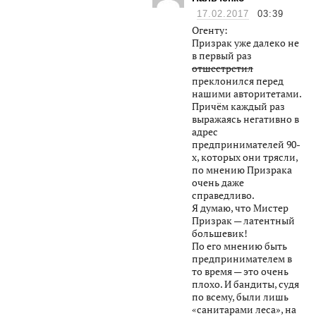
17.02.2017
03:39
Огенту:
Призрак уже далеко не
в первый раз
отшестретил
преклонился перед
нашими авторитетами.
Причём каждый раз
выражаясь негативно в
адрес
предпринимателей 90-
х, которых они трясли,
по мнению Призрака
очень даже
справедливо.
Я думаю, что Мистер
Призрак — латентный
большевик!
По его мнению быть
предпринимателем в
то время — это очень
плохо. И бандиты, судя
по всему, были лишь
«санитарами леса», на