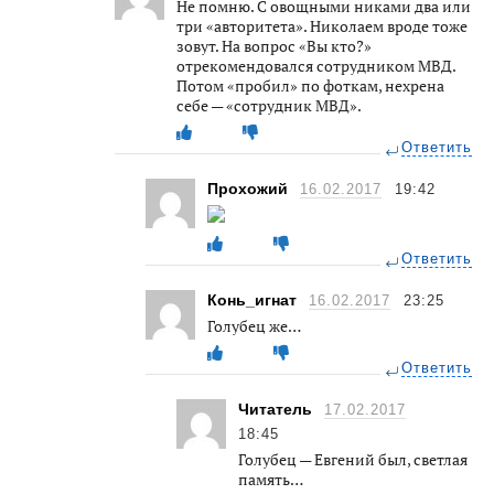
Не помню. С овощными никами два или
три «авторитета». Николаем вроде тоже
зовут. На вопрос «Вы кто?»
отрекомендовался сотрудником МВД.
Потом «пробил» по фоткам, нехрена
себе — «сотрудник МВД».
Ответить
Прохожий
16.02.2017
19:42
Ответить
Конь_игнат
16.02.2017
23:25
Голубец же…
Ответить
Читатель
17.02.2017
18:45
Голубец — Евгений был, светлая
память…