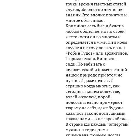
точки зрения газетных статей,
слухов, абсолютно лично не
зная их. Это вполне понятно и
многое объяснимо.
Криминал есть был и будет в
любом обществе, но по своей
жестокости он во многом и
определяется им же. Ни в коем
случае я не хочу делать из нах
«Робин Гудов» или архангелов.
Тюрьма нужна. Виновен —
сиди. Но забывать о
человеческой и божественной
нашей природе при этом не
нужно. И даже нельзя. И
страшно когда многие, как
сегодня в нашем обществе,
волей-неволей, порой
подсознательно примеряют
тюрьму на себя, даже будучи
казалось законопослушными
гражданами ….»не зарекайся»…
В стране где каждый четвёртый
мужчина сидел, тема
криминала, тюрьмы, всегда