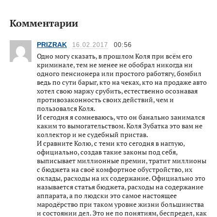
Комментарии
PRIZRAK
16.02.2017
00:56
Одно могу сказать, в прошлом Коля при всём его
криминале, тем не менее не обобрал никогда ни
одного пенсионера или простого работягу, бомбил
ведь по сути барыг, кто на чеках, кто на продаже авто
хотел свою маржу срубить, естественно осознавая
противозаконность своих действий, чем и
пользовался Коля.
И сегодня я сомневаюсь, что он банально занимался
каким то вымогательством. Коля Зубатка это вам не
коллектор и не судебный пристав.
И сравните Колю, с теми кто сегодня в наглую,
официально, создав такие законы под себя,
выписывает миллионные премии, тратит миллионы
с бюджета на своё комфортное обустройство, их
оклады, расходы на их содержание. Официально это
называется статья бюджета, расходы на содержание
аппарата, а по людски это самое настоящее
мародёрство при таком уровне жизни большинства
и состоянии дел. Это не по понятиям, беспредел, как