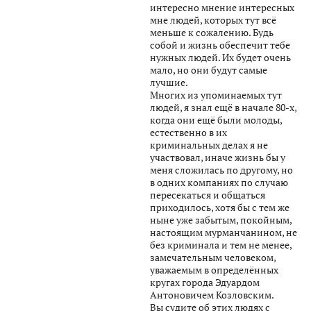
интересно мнение интересных
мне людей, которых тут всё
меньше к сожалению. Будь
собой и жизнь обеспечит тебе
нужных людей. Их будет очень
мало, но они будут самые
лучшие.
Многих из упоминаемых тут
людей, я знал ещё в начале 80-х,
когда они ещё были молоды,
естественно в их
криминальных делах я не
участвовал, иначе жизнь бы у
меня сложилась по другому, но
в одних компаниях по случаю
пересекаться и общаться
приходилось, хотя бы с тем же
ныне уже забытым, покойным,
настоящим мурманчанином, не
без криминала и тем не менее,
замечательным человеком,
уважаемым в определённых
кругах города Эдуардом
Антоновичем Козловским.
Вы судите об этих людях с