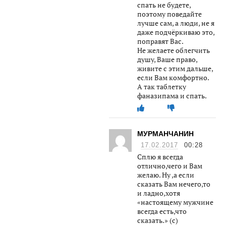
спать не будете,
поэтому поведайте
лучше сам, а люди, не я
даже подчёркиваю это,
поправят Вас.
Не желаете облегчить
душу, Ваше право,
живите с этим дальше,
если Вам комфортно.
А так таблетку
фаназипама и спать.
МУРМАНЧАНИН
17.02.2017
00:28
Сплю я всегда
отлично,чего и Вам
желаю. Ну ,а если
сказать Вам нечего,то
и ладно,хотя
«настоящему мужчине
всегда есть,что
сказать.» (с)