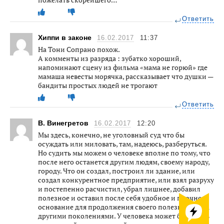
Ответить
Хиппи в законе
16.02.2017
11:37
На Тони Сопрано похож.
А комменты из разряда : зубатко хороший,
напоминают сцену из фильма «мама не горюй» где
мамаша невесты морячка, рассказывает что душки —
бандиты простых людей не трогают
Ответить
В. Винегретов
16.02.2017
12:20
Мы здесь, конечно, не уголовный суд что бы
осуждать или миловать, там, надеюсь, разберуться.
Но судить мы можем о человеке вполне по тому, что
после него останется другим людям, своему народу,
городу. Что он создал, построил ли здание, или
создал конкурентное предприятие, или взял разруху
и постепенно расчистил, убрал лишнее, добавил
полезное и оставил после себя удобное и прочное
основание для продолжения своего полезного дела
другими поколениями. У человека может быть пять