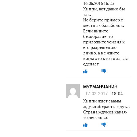
16.06.2016 16:23
Хиппи, вот давно бы
так.
Не берите пример с
местных балаболок.
Если видите
безобразие, то
приложите усилия к
его разрешению
лично, а не ждите
когда это кто то за вас
сделает.
МУРМАНЧАНИН
17.02.2017
18:04
Хиппи ждет,саамы
ждут,либерасты ждут…
Страна ждунов какая-
то чесслово!