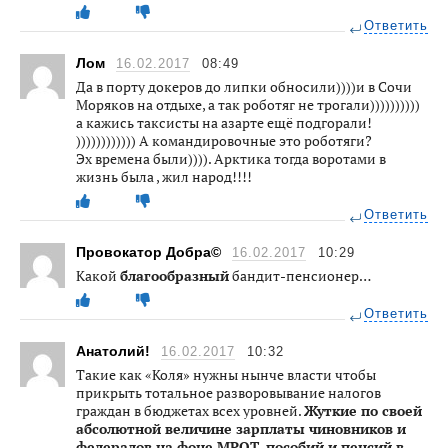
Ответить
Лом
16.02.2017
08:49
Да в порту докеров до липки обносили))))и в Сочи
Моряков на отдыхе, а так роботяг не трогали))))))))))
а кажись таксисты на азарте ещё подгорали!
)))))))))))) А командировочные это роботяги?
Эх времена были)))). Арктика тогда воротами в
жизнь была , жил народ!!!!
Ответить
Провокатор Добра©
16.02.2017
10:29
Какой
благообразный
бандит-пенсионер…
Ответить
Анатолий!
16.02.2017
10:32
Такие как «Коля» нужны нынче власти чтобы
прикрыть тотальное разворовывание налогов
граждан в бюджетах всех уровней.
Жуткие по своей
абсолютной величине зарплаты чиновников и
федералов на фоне МРОТ, пособий и пенсий в