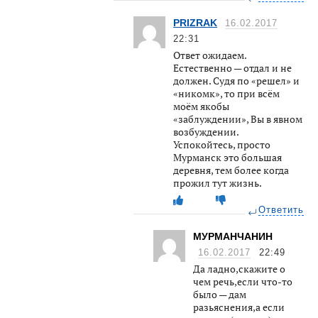
PRIZRAK
16.02.2017
22:31
Ответ ожидаем.
Естественно — отдал и не
должен. Судя по «решел» и
«никомк», то при всём
моём якобы
«заблуждении», Вы в явном
возбуждении.
Успокойтесь, просто
Мурманск это большая
деревня, тем более когда
прожил тут жизнь.
Ответить
МУРМАНЧАНИН
16.02.2017
22:49
Да ладно,скажите о
чем речь,если что-то
было — дам
разьяснения,а если