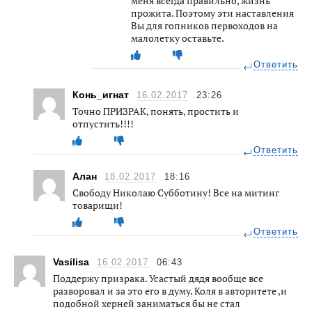
меня всегда правильно, жизнь
прожита. Поэтому эти наставления
Вы для гопников первоходов на
малолетку оставьте.
Ответить
Конь_игнат
16.02.2017
23:26
Точно ПРИЗРАК, понять, простить и
отпустить!!!!
Ответить
Алан
18.02.2017
18:16
Cвободу Николаю Субботину! Все на митинг
товарищи!
Ответить
Vasilisa
16.02.2017
06:43
Поддержу призрака. Усастый дядя вообще все
разворовал и за это его в думу. Коля в авторитете ,и
подобной херней заниматься бы не стал