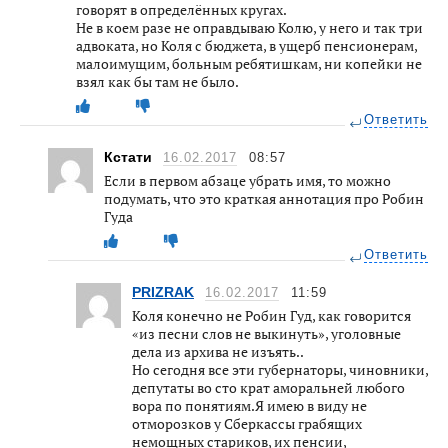
говорят в определённых кругах.
Не в коем разе не оправдываю Колю, у него и так три
адвоката, но Коля с бюджета, в ущерб пенсионерам,
малоимущим, больным ребятишкам, ни копейки не
взял как бы там не было.
Ответить
Кстати
16.02.2017
08:57
Если в первом абзаце убрать имя, то можно
подумать, что это краткая аннотация про Робин
Гуда
Ответить
PRIZRAK
16.02.2017
11:59
Коля конечно не Робин Гуд, как говорится
«из песни слов не выкинуть», уголовные
дела из архива не изъять..
Но сегодня все эти губернаторы, чиновники,
депутаты во сто крат аморальней любого
вора по понятиям.Я имею в виду не
отморозков у Сберкассы грабящих
немощных стариков, их пенсии,