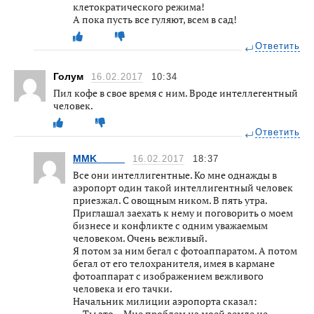
клетократического режима!
А пока пусть все гуляют, всем в сад!
Ответить
Голум
16.02.2017
10:34
Пил кофе в свое время с ним. Вроде интеллегентный
человек.
Ответить
MMK_____
16.02.2017
18:37
Все они интеллигентные. Ко мне однажды в
аэропорт один такой интеллигентный человек
приезжал. С овощным ником. В пять утра.
Приглашал заехать к нему и поговорить о моем
бизнесе и конфликте с одним уважаемым
человеком. Очень вежливый.
Я потом за ним бегал с фотоаппаратом. А потом
бегал от его телохранителя, имея в кармане
фотоаппарат с изображением вежливого
человека и его тачки.
Начальник милиции аэропорта сказал:
— Ты это… Мне проблем на моей земле не