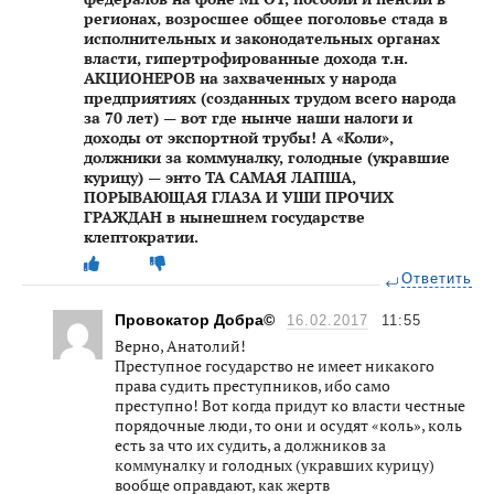
регионах, возросшее общее поголовье стада в
исполнительных и законодательных органах
власти, гипертрофированные дохода т.н.
АКЦИОНЕРОВ на захваченных у народа
предприятиях (созданных трудом всего народа
за 70 лет) — вот где нынче наши налоги и
доходы от экспортной трубы! А «Коли»,
должники за коммуналку, голодные (укравшие
курицу) — энто ТА САМАЯ ЛАПША,
ПОРЫВАЮЩАЯ ГЛАЗА И УШИ ПРОЧИХ
ГРАЖДАН в нынешнем государстве
клептократии.
Ответить
Провокатор Добра©
16.02.2017
11:55
Верно, Анатолий!
Преступное государство не имеет никакого
права судить преступников, ибо само
преступно! Вот когда придут ко власти честные
порядочные люди, то они и осудят «коль», коль
есть за что их судить, а должников за
коммуналку и голодных (укравших курицу)
вообще оправдают, как жертв