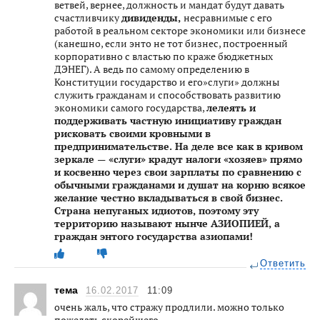
ветвей, вернее, должность и мандат будут давать
счастливчику
дивиденды,
несравнимые с его
работой в реальном секторе экономики или бизнесе
(канешно, если энто не тот бизнес, построенный
корпоративно с властью по краже бюджетных
ДЭНЕГ). А ведь по самому определению в
Конституции государство и его»слуги» должны
служить гражданам и способствовать развитию
экономики самого государства,
лелеять и
поддерживать частную инициативу граждан
рисковать своими кровными в
предпринимательстве. На деле все как в кривом
зеркале — «слуги» крадут налоги «хозяев» прямо
и косвенно через свои зарплаты по сравнению с
обычными гражданами и душат на корню всякое
желание честно вкладываться в свой бизнес.
Страна непуганых идиотов, поэтому эту
территорию называют нынче АЗИОПИЕЙ, а
граждан энтого государства азиопами!
Ответить
тема
16.02.2017
11:09
очень жаль, что стражу продлили. можно только
пожелать скорейшего…