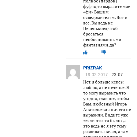
полное (пардон)
фуфло,то выразите мое
«фи» Вашим
осведомителям. Вот и
все. Вы ведь не
Печенькоед,чтоб
бросаться
необоснованными
фантазиями,да?
PRIZRAK
16.02.2017
23:07
Нет, я больше кексы
люблю, а не печенье. Я
то могу выразить что
угодно, главное, чтобы
Вам, любезный Игорь
Анатольевич ничего не
выразили. Видите уже
«если что-то было», а
это ведь не я эту тему
развивать начал, а там
дальше как в песне