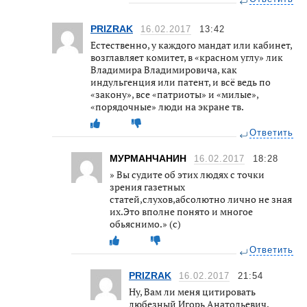
PRIZRAK
16.02.2017
13:42
Естественно, у каждого мандат или кабинет,
возглавляет комитет, в «красном углу» лик
Владимира Владимировича, как
индульгенция или патент, и всё ведь по
«закону», все «патриоты» и «милые»,
«порядочные» люди на экране тв.
Ответить
МУРМАНЧАНИН
16.02.2017
18:28
» Вы судите об этих людях с точки
зрения газетных
статей,слухов,абсолютно лично не зная
их.Это вполне понято и многое
обьяснимо.» (с)
Ответить
PRIZRAK
16.02.2017
21:54
Ну, Вам ли меня цитировать
любезный Игорь Анатольевич.