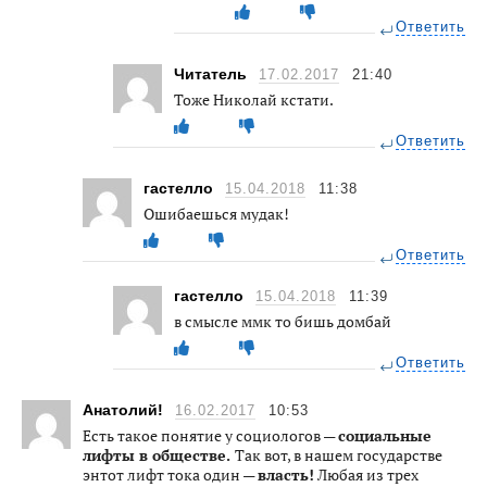
Ответить
Читатель
17.02.2017
21:40
Тоже Николай кстати.
Ответить
гастелло
15.04.2018
11:38
Ошибаешься мудак!
Ответить
гастелло
15.04.2018
11:39
в смысле ммк то бишь домбай
Ответить
Анатолий!
16.02.2017
10:53
Есть такое понятие у социологов —
социальные
лифты в обществе.
Так вот, в нашем государстве
энтот лифт тока один —
власть!
Любая из трех