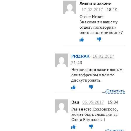
Хиппи в законе
17.02.2017
18:19
Огент Игнат
Знакома ли вашему
отделу поговорка »
один в поле не воин»?
PRIZRAK
16.02.2017
21:43
Нет желания даже с явным
олигофреном о чём то
дискутировать.
Ответить
Вац
05.05.2017
15:34
Раз знаете Козловского,
может быть слышали за
Олега Ермолаева?
Ответить