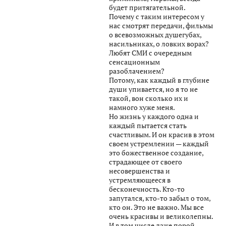
будет притягательной.
Почему с таким интересом у
нас смотрят передачи, фильмы
о всевозможных душегубах,
насильниках, о ловких ворах?
Любят СМИ с очередным
сенсационным
разоблачением?
Потому, как каждый в глубине
души упивается, но я то не
такой, вон сколько их и
намного хуже меня.
Но жизнь у каждого одна и
каждый пытается стать
счастливым. И он красив в этом
своем устремлении — каждый
это божественное создание,
страдающее от своего
несовершенства и
устремляющееся в
бесконечность. Кто-то
запутался, кто-то забыл о том,
кто он. Это не важно. Мы все
очень красивы и великолепны.
И в том числе даже порой