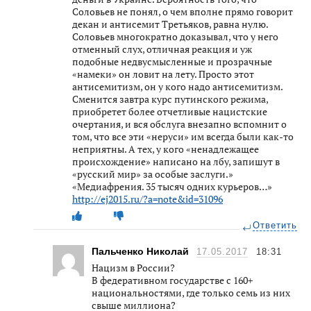
Соловьев не понял, о чем вполне прямо говорит
декан и антисемит Третьяков, равна нулю.
Соловьев многократно доказывал, что у него
отменный слух, отличная реакция и уж
подобные недвусмысленные и прозрачные
«намеки» он ловит на лету. Просто этот
антисемитизм, он у кого надо антисемитизм.
Сменится завтра курс путинского режима,
приобретет более отчетливые нацистские
очертания, и вся обслуга внезапно вспомнит о
том, что все эти «неруси» им всегда были как-то
неприятны. А тех, у кого «ненадлежащее
происхождение» написано на лбу, запишут в
«русский мир» за особые заслуги.»
«Медиафрения. 35 тысяч одних курьеров…»
http://ej2015.ru/?a=note&id=31096
Ответить
Пальченко Николай
17.05.2017
18:31
Нацизм в России?
В федеративном государстве с 160+
национальностями, где только семь из них
свыше миллиона?