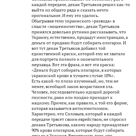
каждой передаче, декан Третьяков решил как-то
выйти из общего ряда и сказать нечто
оригинальное. И ему это удалось.
Обыгрывая тему украинского «развода» в
смысле «мошенничества», декан Третьяков
принялся довольно рутинно рассказывать, что
Украину, естественно, продадут иностранцам, а
деньги от продажи будут собирать олигархи. И
вот тут декан Третьяков добавил той
единственной краски, которой ему не хватало
для портрета полного и окончательного
мерзавца. Вот эта фраза, и вот эта краска:
«Деньги будут собирать олигархи, в которых
украинской крови в лучшем случае 10%».
Есть какой-то плохо изученный, но, тем не
менее, всеобщий закон возрастания зла.
Человек, последовательно идущий дорогой
гнусности, рано или поздно приходит к
нацизму. Причем, как правило, к той его форме,
которая называется антисемитизмом.
Характерно, что Соловьев, который в каждой
передаче трясет своим еврейством, не спросил
декана Третьякова, какому народу принадлежат
90% крови олигархов, которые будут собирать
деньги в Украине. Вероятность того, что