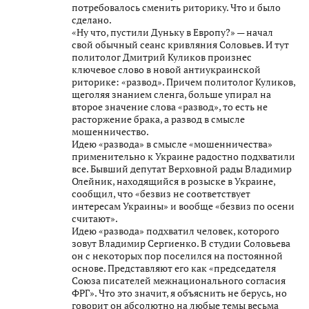
потребовалось сменить риторику. Что и было
сделано.
«Ну что, пустили Дуньку в Европу?» — начал
свой обычный сеанс кривляния Соловьев. И тут
политолог Дмитрий Куликов произнес
ключевое слово в новой антиукраинской
риторике: «развод». Причем политолог Куликов,
щеголяя знанием сленга, больше упирал на
второе значение слова «развод», то есть не
расторжение брака, а развод в смысле
мошенничество.
Идею «развода» в смысле «мошенничества»
применительно к Украине радостно подхватили
все. Бывший депутат Верховной рады Владимир
Олейник, находящийся в розыске в Украине,
сообщил, что «безвиз не соответствует
интересам Украины» и вообще «безвиз по осени
считают».
Идею «развода» подхватил человек, которого
зовут Владимир Сергиенко. В студии Соловьева
он с некоторых пор поселился на постоянной
основе. Представляют его как «председателя
Союза писателей межнационального согласия
ФРГ». Что это значит, я объяснить не берусь, но
говорит он абсолютно на любые темы весьма