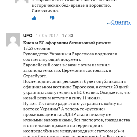
исторических бед- вранье и воровство.
Символично.
Ответить
UFO
17.05.2017
17:33
Киев и ЕС оформили безвизовый режим
15:52 сегодня
Руководство Украины и Евросоюза подписали
соответствующий документ.
Европейский союз в связи с этим изменил
законодательство. Церемония состоялась в
Страсбурге.
После подписания регламент будет опубликован в
официальном вестнике Евросоюза, а спустя 20 дней
украинцы смогут ездить в ЕС без виз. Ожидается, что
новый режим вступит в силу 11 июня».
Ну вот! И стоило ради этого устраивать войну на
востоке Украины? А теперь те «русские»
проживающие в т.н. ЛДНР стали никому не
нужными заложниками, без паспортов, гражданства
и с птичьими правами на территории с
неопределённым международным статусом (с)- и
всё это благодаря сами знаете кому (с), и Русскому