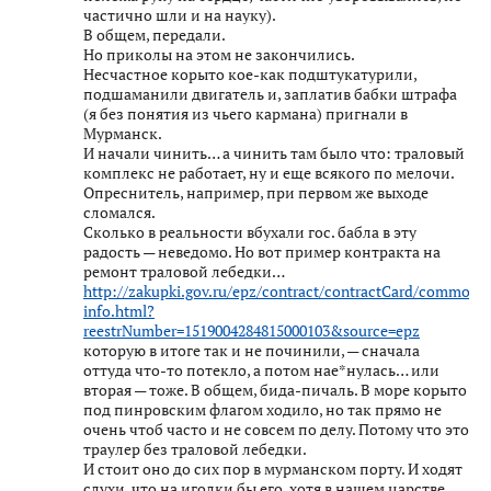
частично шли и на науку).
В общем, передали.
Но приколы на этом не закончились.
Несчастное корыто кое-как подштукатурили,
подшаманили двигатель и, заплатив бабки штрафа
(я без понятия из чьего кармана) пригнали в
Мурманск.
И начали чинить… а чинить там было что: траловый
комплекс не работает, ну и еще всякого по мелочи.
Опреснитель, например, при первом же выходе
сломался.
Сколько в реальности вбухали гос. бабла в эту
радость — неведомо. Но вот пример контракта на
ремонт траловой лебедки…
http://zakupki.gov.ru/epz/contract/contractCard/common-
info.html?
reestrNumber=1519004284815000103&source=epz
которую в итоге так и не починили, — сначала
оттуда что-то потекло, а потом нае*нулась… или
вторая — тоже. В общем, бида-пичаль. В море корыто
под пинровским флагом ходило, но так прямо не
очень чтоб часто и не совсем по делу. Потому что это
траулер без траловой лебедки.
И стоит оно до сих пор в мурманском порту. И ходят
слухи, что на иголки бы его, хотя в нашем царстве