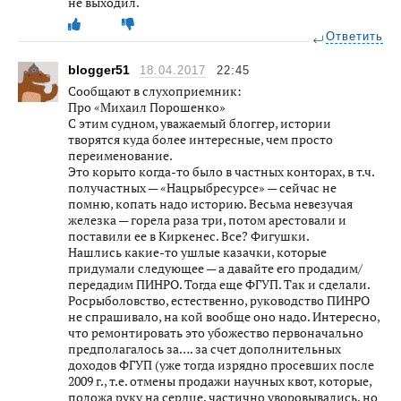
не выходил.
Ответить
blogger51
18.04.2017
22:45
Сообщают в слухоприемник:
Про «Михаил Порошенко»
С этим судном, уважаемый блоггер, истории
творятся куда более интересные, чем просто
переименование.
Это корыто когда-то было в частных конторах, в т.ч.
получастных — «Нацрыбресурсе» — сейчас не
помню, копать надо историю. Весьма невезучая
железка — горела раза три, потом арестовали и
поставили ее в Киркенес. Все? Фигушки.
Нашлись какие-то ушлые казачки, которые
придумали следующее — а давайте его продадим/
передадим ПИНРО. Тогда еще ФГУП. Так и сделали.
Росрыболовство, естественно, руководство ПИНРО
не спрашивало, на кой вообще оно надо. Интересно,
что ремонтировать это убожество первоначально
предполагалось за…. за счет дополнительных
доходов ФГУП (уже тогда изрядно просевших после
2009 г., т.е. отмены продажи научных квот, которые,
положа руку на сердце, частично уворовывались, но