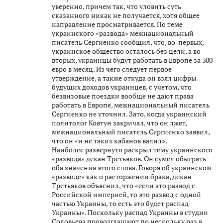
уверенно, причем так, что уловить суть
сказанного никак не получается, хотя общее
направление просматривается. По теме
украинского «развода» межнациональный
писатель Сергиенко сообщил, что, во-первых,
украинское общество осталось без цели, а во-
вторых, украинцы будут работать в Европе за 300
евро в месяц. Из чего следует первое
утверждение, а также откуда он взял цифры
будущих доходов украинцев, с учетом, что
безвизовые поездки вообще не дают права
работать в Европе, межнациональный писатель
Сергиенко не уточнил. Зато, когда украинский
политолог Ковтун закричал, что он лжет,
межнациональный писатель Сергиенко заявил,
что он «и не таких кабанов валил».
Наиболее развернуто раскрыл тему украинского
«развода» декан Третьяков. Он сумел обыграть
оба значения этого слова. Говоря об украинском
«разводе» как о расторжении брака, декан
Третьяков объяснил, что «если это развод с
Российской империей, то это развод с одной
частью Украины, то есть это будет распад
Украины». Поскольку распад Украины в студии
Соловьева провозглашают по нескольку раз в