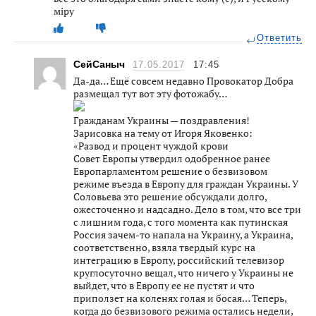
мiру
Ответить
СейСаныч
17.05.2017
17:45
Да-да… Ещё совсем недавно Провокатор Добра
размещал тут вот эту фотожабу…
Гражданам Украины — поздравления!
Зарисовка на тему от Игоря Яковенко:
«Развод и процент чуждой крови
Совет Европы утвердил одобренное ранее
Европарламентом решение о безвизовом
режиме въезда в Европу для граждан Украины. У
Соловьева это решение обсуждали долго,
ожесточенно и надсадно. Дело в том, что все три
с лишним года, с того момента как путинская
Россия зачем-то напала на Украину, а Украина,
соответственно, взяла твердый курс на
интеграцию в Европу, российский телевизор
круглосуточно вещал, что ничего у Украины не
выйдет, что в Европу ее не пустят и что
приползет на коленях голая и босая… Теперь,
когда до безвизового режима остались недели,