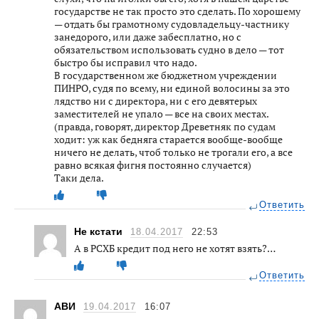
государстве не так просто это сделать. По хорошему
— отдать бы грамотному судовладельцу-частнику
занедорого, или даже забесплатно, но с
обязательством использовать судно в дело — тот
быстро бы исправил что надо.
В государственном же бюджетном учреждении
ПИНРО, судя по всему, ни единой волосины за это
лядство ни с директора, ни с его девятерых
заместителей не упало — все на своих местах.
(правда, говорят, директор Древетняк по судам
ходит: уж как бедняга старается вообще-вообще
ничего не делать, чтоб только не трогали его, а все
равно всякая фигня постоянно случается)
Таки дела.
Ответить
Не кстати
18.04.2017
22:53
А в РСХБ кредит под него не хотят взять?…
Ответить
АВИ
19.04.2017
16:07