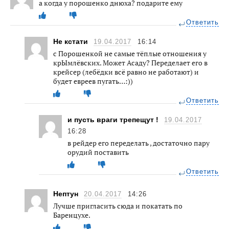
а когда у порошенко днюха? подарите ему
Ответить
Не кстати
19.04.2017
16:14
с Порошенкой не самые тёплые отношения у
крЫмлёвских. Может Асаду? Переделает его в
крейсер (лебёдки всё равно не работают) и
будет евреев пугать…:))
Ответить
и пусть враги трепещут !
19.04.2017
16:28
в рейдер его переделать , достаточно пару
орудий поставить
Ответить
Нептун
20.04.2017
14:26
Лучше пригласить сюда и покатать по
Баренцухе.