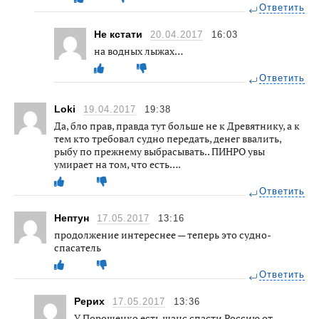
Ответить
Не кстати
20.04.2017
16:03
на водных лыжах…
Ответить
Loki
19.04.2017
19:38
Да, бло прав, правда тут больше не к Древятнику, а к
тем кто требовал судно передать, денег ввалить,
рыбу по прежнему выбрасывать.. ПИНРО увы
умирает на том, что есть….
Ответить
Нептун
17.05.2017
13:16
продолжение интереснее — теперь это судно-
спасатель
Ответить
Рерих
17.05.2017
13:36
У Порошенко есть шанс спасти Россию от