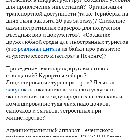
для привлечения инвестиций? Организация
транспортной доступности (та же Териберка на
днях была закрыта 20 раз за зиму)? Снижение
административных барьеров для получения
въездных виз и документов? «Создание
дружелюбной среды для иностранных туристов
(это
реальная цитата
из байки про развитие
«туристического кластера» в Печенге)?
Проведение семинаров, круглых столов,
совещаний? Курортные сборы?
Лицензирование туроператоров? Десятки
закупок
по оказанию комплекса услуг «по
экспозиции на международных выставках» и
командирование туда чьих надо дочков,
сыночков и зятьков, устроенных при
министерстве?
Административный аппарат Печенгского
района на выходе произвел ДОКУМЕНТ типа