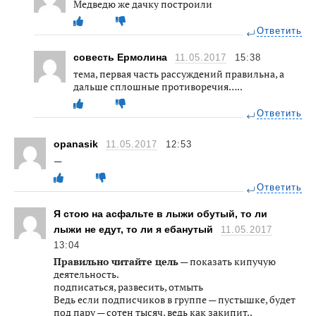
Медведю же дачку построили
Ответить
совесть Ермолина
11.05.2017
15:38
тема, первая часть рассуждений правильна, а
дальше сплошные противоречия…..
Ответить
opanasik
11.05.2017
12:53
—
Ответить
Я стою на асфальте в лыжи обутый, то ли
лыжи не едут, то ли я ебанутый
11.05.2017
13:04
Правильно читайте цель
— показать кипучую
деятельность.
подписаться, развесить, отмыть
Ведь если подписчиков в группе — пустышке, будет
под пару — сотен тысяч, ведь как закипит..