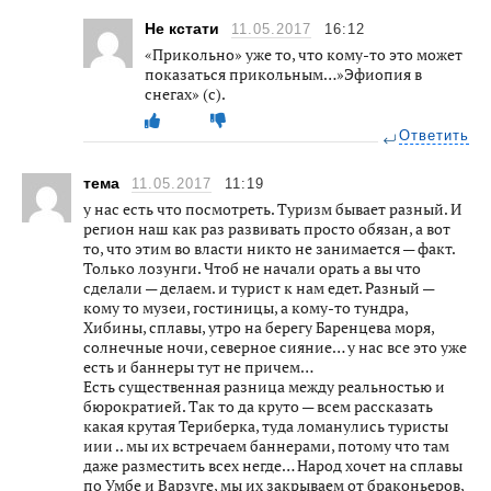
Не кстати
11.05.2017
16:12
«Прикольно» уже то, что кому-то это может
показаться прикольным…»Эфиопия в
снегах» (с).
Ответить
тема
11.05.2017
11:19
у нас есть что посмотреть. Туризм бывает разный. И
регион наш как раз развивать просто обязан, а вот
то, что этим во власти никто не занимается — факт.
Только лозунги. Чтоб не начали орать а вы что
сделали — делаем. и турист к нам едет. Разный —
кому то музеи, гостиницы, а кому-то тундра,
Хибины, сплавы, утро на берегу Баренцева моря,
солнечные ночи, северное сияние… у нас все это уже
есть и баннеры тут не причем…
Есть существенная разница между реальностью и
бюрократией. Так то да круто — всем рассказать
какая крутая Териберка, туда ломанулись туристы
иии .. мы их встречаем баннерами, потому что там
даже разместить всех негде… Народ хочет на сплавы
по Умбе и Варзуге, мы их закрываем от браконьеров,