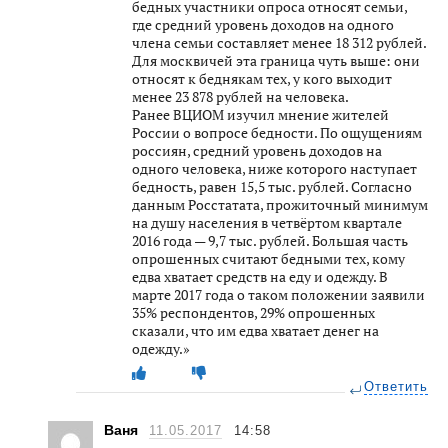
бедных участники опроса относят семьи,
где средний уровень доходов на одного
члена семьи составляет менее 18 312 рублей.
Для москвичей эта граница чуть выше: они
относят к беднякам тех, у кого выходит
менее 23 878 рублей на человека.
Ранее ВЦИОМ изучил мнение жителей
России о вопросе бедности. По ощущениям
россиян, средний уровень доходов на
одного человека, ниже которого наступает
бедность, равен 15,5 тыс. рублей. Согласно
данным Росстатата, прожиточный минимум
на душу населения в четвёртом квартале
2016 года — 9,7 тыс. рублей. Большая часть
опрошенных считают бедными тех, кому
едва хватает средств на еду и одежду. В
марте 2017 года о таком положении заявили
35% респондентов, 29% опрошенных
сказали, что им едва хватает денег на
одежду.»
Ответить
Ваня
11.05.2017
14:58