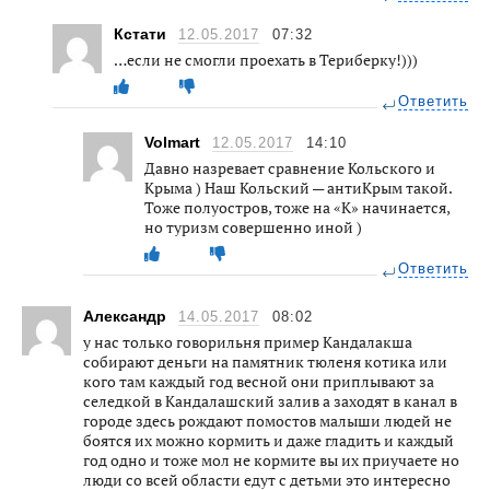
Кстати
12.05.2017
07:32
…если не смогли проехать в Териберку!)))
Ответить
Volmart
12.05.2017
14:10
Давно назревает сравнение Кольского и
Крыма ) Наш Кольский — антиКрым такой.
Тоже полуостров, тоже на «К» начинается,
но туризм совершенно иной )
Ответить
Александр
14.05.2017
08:02
у нас только говорильня пример Кандалакша
собирают деньги на памятник тюленя котика или
кого там каждый год весной они приплывают за
селедкой в Кандалашский залив а заходят в канал в
городе здесь рождают помостов малыши людей не
боятся их можно кормить и даже гладить и каждый
год одно и тоже мол не кормите вы их приучаете но
люди со всей области едут с детьми это интересно