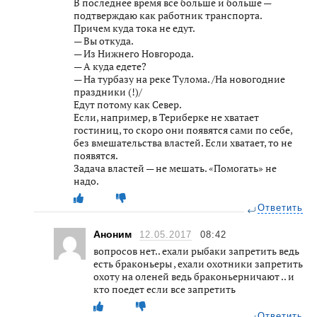
В последнее время все больше и больше —
подтверждаю как работник транспорта.
Причем куда тока не едут.
— Вы откуда.
— Из Нижнего Новгорода.
— А куда едете?
— На турбазу на реке Тулома. /На новогодние
праздники (!)/
Едут потому как Север.
Если, например, в Териберке не хватает
гостиниц, то скоро они появятся сами по себе,
без вмешательства властей. Если хватает, то не
появятся.
Задача властей — не мешать. «Помогать» не
надо.
Ответить
Аноним
12.05.2017
08:42
вопросов нет.. ехали рыбаки запретить ведь
есть браконьеры , ехали охотники запретить
охоту на оленей ведь браконьерничают .. и
кто поедет если все запретить
Ответить