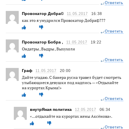
Ответить
Провокатор Добра©
11.05.2017
16:38
как это я умудрился Провокатор Добра©???
Ответить
Провокатор Бобра ,
11.05.2017
19:22
Ондатры , Выдры , Выхухоли
Ответить
Граф
11.05.2017
20:00
Дайте угадаю. С банера русиа травел будет смотреть
улыбающиеся девушки под надпись — «Отдыхайте
на курортах Крыма!»
Ответить
внутрЯная политика
12.05.2017
06:34
«…отдыхайте на курортах жены Аксёнова».
Ответить