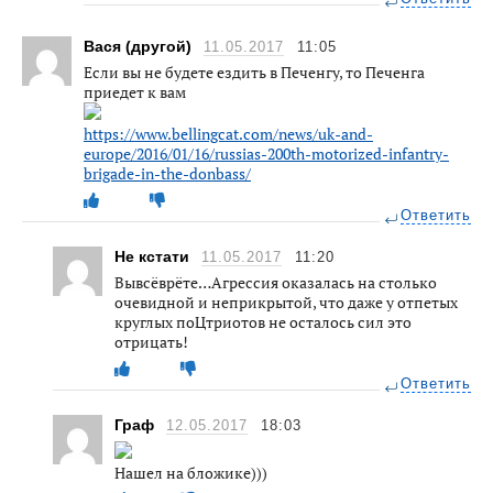
Вася (другой)
11.05.2017
11:05
Если вы не будете ездить в Печенгу, то Печенга
приедет к вам
https://www.bellingcat.com/news/uk-and-
europe/2016/01/16/russias-200th-motorized-infantry-
brigade-in-the-donbass/
Ответить
Не кстати
11.05.2017
11:20
Вывсёврёте…Агрессия оказалась на столько
очевидной и неприкрытой, что даже у отпетых
круглых поЦтриотов не осталось сил это
отрицать!
Ответить
Граф
12.05.2017
18:03
Нашел на бложике)))