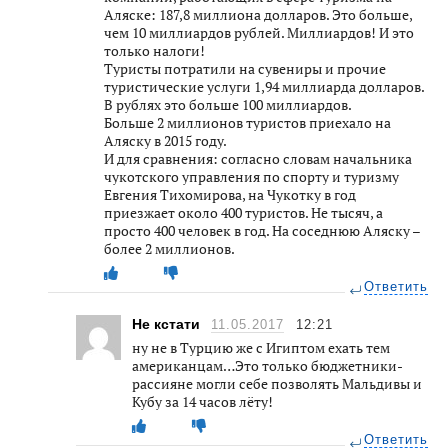
Аляске: 187,8 миллиона долларов. Это больше,
чем 10 миллиардов рублей. Миллиардов! И это
только налоги!
Туристы потратили на сувениры и прочие
туристические услуги 1,94 миллиарда долларов.
В рублях это больше 100 миллиардов.
Больше 2 миллионов туристов приехало на
Аляску в 2015 году.
И для сравнения: согласно словам начальника
чукотского управления по спорту и туризму
Евгения Тихомирова, на Чукотку в год
приезжает около 400 туристов. Не тысяч, а
просто 400 человек в год. На соседнюю Аляску –
более 2 миллионов.
Ответить
Не кстати
11.05.2017
12:21
ну не в Турцию же с Игиптом ехать тем
американцам…Это только бюджетники-
рассияне могли себе позволять Мальдивы и
Кубу за 14 часов лёту!
Ответить