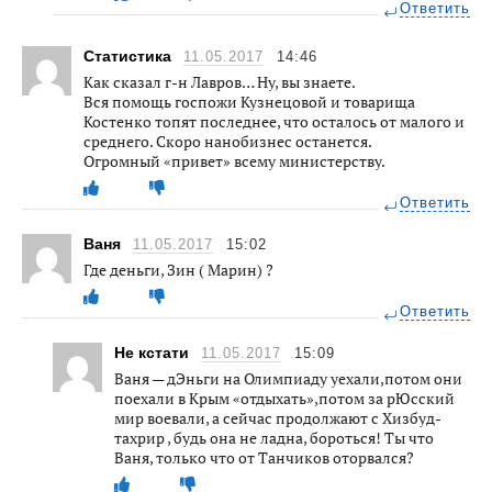
Ответить
Статистика
11.05.2017
14:46
Как сказал г-н Лавров… Ну, вы знаете.
Вся помощь госпожи Кузнецовой и товарища
Костенко топят последнее, что осталось от малого и
среднего. Скоро нанобизнес останется.
Огромный «привет» всему министерству.
Ответить
Ваня
11.05.2017
15:02
Где деньги, Зин ( Марин) ?
Ответить
Не кстати
11.05.2017
15:09
Ваня — дЭньги на Олимпиаду уехали,потом они
поехали в Крым «отдыхать»,потом за рЮсский
мир воевали, а сейчас продолжают с Хизбуд-
тахрир , будь она не ладна, бороться! Ты что
Ваня, только что от Танчиков оторвался?