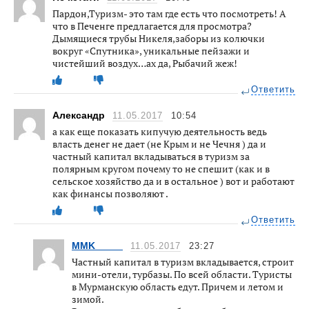
Пардон,Туризм- это там где есть что посмотреть! А
что в Печенге предлагается для просмотра?
Дымящиеся трубы Никеля,заборы из колючки
вокруг «Спутника», уникальные пейзажи и
чистейший воздух…ах да, Рыбачий жеж!
Ответить
Александр
11.05.2017
10:54
а как еще показать кипучую деятельность ведь
власть денег не дает (не Крым и не Чечня ) да и
частный капитал вкладываться в туризм за
полярным кругом почему то не спешит (как и в
сельское хозяйство да и в остальное ) вот и работают
как финансы позволяют .
Ответить
MMK_____
11.05.2017
23:27
Частный капитал в туризм вкладывается, строит
мини-отели, турбазы. По всей области. Туристы
в Мурманскую область едут. Причем и летом и
зимой.