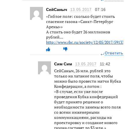
СейСаныч
13.05.2017
07:16
«Гиблое поле: сколько будет стоить
спасение газона «Санкт-Петербург
Арены»»
А стоить оно будет 26 миллионов
рублей…
http://www.rbc.ru/society/12/05/2017/59133d
Ответить
Сим Сим
13.05.2017
11:42
СейСаныч, 26 млн. рублей это
только на латание поля, чтобы
можно было провести матчи Кубка
Конфедерации, а потом :
«В случае, если уже после
проведения Кубка конфедераций
будет принято решение о
необходимости замены всего поля
со всеми инженерными
коммуникациями, расходы на
проектировку и создание нового
газона составят до $3 млн.»