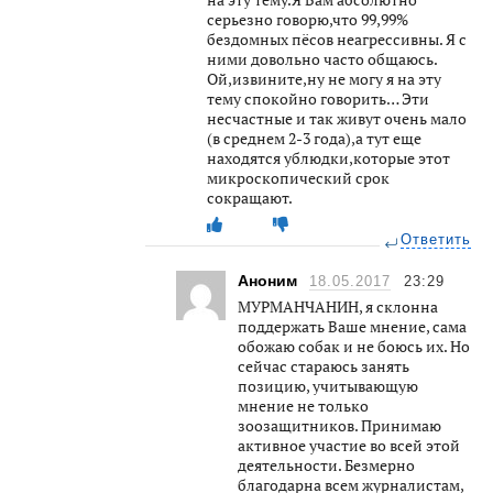
серьезно говорю,что 99,99%
бездомных пёсов неагрессивны. Я с
ними довольно часто общаюсь.
Ой,извините,ну не могу я на эту
тему спокойно говорить… Эти
несчастные и так живут очень мало
(в среднем 2-3 года),а тут еще
находятся ублюдки,которые этот
микроскопический срок
сокращают.
Ответить
Аноним
18.05.2017
23:29
МУРМАНЧАНИН, я склонна
поддержать Ваше мнение, сама
обожаю собак и не боюсь их. Но
сейчас стараюсь занять
позицию, учитывающую
мнение не только
зоозащитников. Принимаю
активное участие во всей этой
деятельности. Безмерно
благодарна всем журналистам,