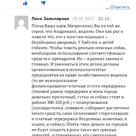
Ответить
Лиса Заполярная
18.05.2017
21:12
Плоха Ваша идея, Матроскин(( Вы из той же
серии, что Андронаки, видимо. Они как раз и
ловили тех, кто к ним сам подходил —
безобидных дворовых. У бабулек и детей
собачек. Чтобы ловить реально опасных собак,
необходимо использование соответствующих
средств и препаратов. Но — в рамках закона и
гуманно. И заниматься этим делом должны
организованные в муниципалитетах
предприятия на праве хозяйственного ведения
(то же муниципальное
финансирование+платные услуги передержки
(теневой рынок передержек в моем городе
довольно приличный, сутки за собаку стоят в
районе 300-350 руб.) + пожертвования
(зоозащитники, поверьте, собирают достаточно
много средств, сами оплачивают стерилизацию
и платные передержки бездомных животных, и
кошек, и собак)). Опять-таки деньги из городов
не будут уходить в руки таких вот грязных
деятелей, устраивающих эти смертельные