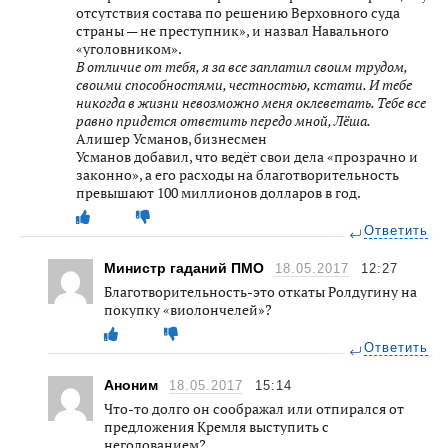
отсутствия состава по решению Верховного суда
страны — не преступник», и назвал Навального
«уголовником».
В отличие от тебя, я за все заплатил своим трудом,
своими способностями, честностью, кстати. И тебе
никогда в жизни невозможно меня оклеветать. Тебе все
равно придется ответить передо мной, Лёша.
Алишер Усманов, бизнесмен
Усманов добавил, что ведёт свои дела «прозрачно и
законно», а его расходы на благотворительность
превышают 100 миллионов долларов в год.
Ответить
Министр гаданий ПМО
18.05.2017
12:27
Благотворительность-это откаты Ролдугину на
покупку «виолончелей»?
Ответить
Аноним
18.05.2017
15:14
Что-то долго он соображал или отпирался от
предложения Кремля выступить с
негодованием?