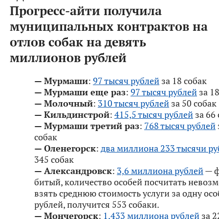
Прогресс-айти получила
муниципальных контрактов на
отлов собак на девять
миллионов рублей
— Мурмаши
:
97 тысяч рублей
за 18 собак
— Мурмаши еще раз
:
97 тысяч рублей
за 18
— Молочный
:
310 тысяч рублей
за 50 собак
— Кильдинстрой
:
415,5 тысяч рублей
за 66 
— Мурмаши третий раз
:
768 тысяч рублей
собак
— Оленегорск
:
два миллиона 233 тысячи ру
345 собак
— Александровск
:
3,6 миллиона рублей
— 
битый, количество особей посчитать невозм
взять среднюю стоимость услуги за одну осо
рублей, получится 553 собаки.
— Мончегорск
:
1,433 миллиона рублей
за 2