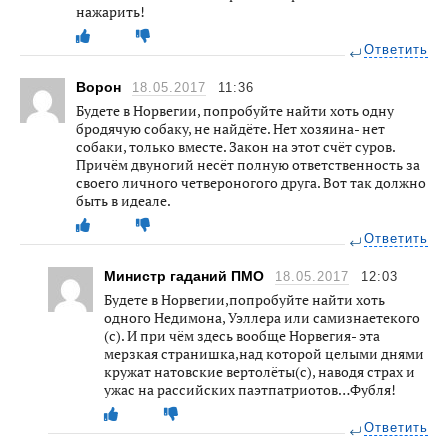
нажарить!
Ответить
Ворон
18.05.2017
11:36
Будете в Норвегии, попробуйте найти хоть одну
бродячую собаку, не найдёте. Нет хозяина- нет
собаки, только вместе. Закон на этот счёт суров.
Причём двуногий несёт полную ответственность за
своего личного четвероногого друга. Вот так должно
быть в идеале.
Ответить
Министр гаданий ПМО
18.05.2017
12:03
Будете в Норвегии,попробуйте найти хоть
одного Недимона, Уэллера или самизнаетекого
(с). И при чём здесь вообще Норвегия- эта
мерзкая странишка,над которой целыми днями
кружат натовские вертолёты(с), наводя страх и
ужас на рассийских паэтпатриотов…Фубля!
Ответить