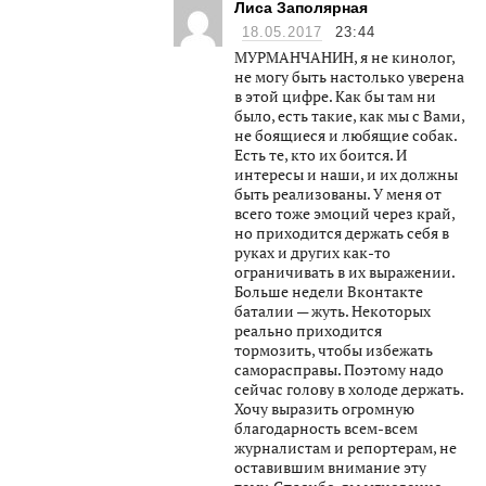
Лиса Заполярная
18.05.2017
23:44
МУРМАНЧАНИН, я не кинолог,
не могу быть настолько уверена
в этой цифре. Как бы там ни
было, есть такие, как мы с Вами,
не боящиеся и любящие собак.
Есть те, кто их боится. И
интересы и наши, и их должны
быть реализованы. У меня от
всего тоже эмоций через край,
но приходится держать себя в
руках и других как-то
ограничивать в их выражении.
Больше недели Вконтакте
баталии — жуть. Некоторых
реально приходится
тормозить, чтобы избежать
саморасправы. Поэтому надо
сейчас голову в холоде держать.
Хочу выразить огромную
благодарность всем-всем
журналистам и репортерам, не
оставившим внимание эту