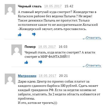
Черный глазъ
18.05.2017
15:42
А главный вертухай куда смотрит? Живодерство в
Кольском районе без ведома Палыча ? Не верю!
Такие денюжки Палычь не пропустит. Только
исполнение какое то не аккуратненькое.Кольский
-Живодерский звучит, опять прославились.
Ответить
Помор
18.05.2017
16:03
Черный глазъ, куда власти смотрят? А власти
смотрят в МИР ФАНТАЗИЙ!!!
Ответить
Матроскин
18.05.2017
20:21
Дарю идею. Центр по приему собак платит за
каждого сданного барбоса 500 рублей. Сдать может
каждый гражданин РФ. Если за неделю хозяева не
забрали, усыплять. За 2 недели область избавится от
проблемы.
И это, котов не трогать)))