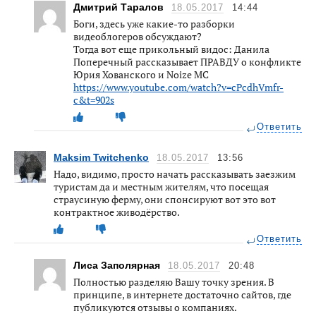
Дмитрий Таралов
18.05.2017
14:44
Боги, здесь уже какие-то разборки
видеоблогеров обсуждают?
Тогда вот еще прикольный видос: Данила
Поперечный рассказывает ПРАВДУ о конфликте
Юрия Хованского и Noize MC
https://www.youtube.com/watch?v=cPcdhVmfr-
c&t=902s
Ответить
Maksim Twitchenko
18.05.2017
13:56
Надо, видимо, просто начать рассказывать заезжим
туристам да и местным жителям, что посещая
страусиную ферму, они спонсируют вот это вот
контрактное живодёрство.
Ответить
Лиса Заполярная
18.05.2017
20:48
Полностью разделяю Вашу точку зрения. В
принципе, в интернете достаточно сайтов, где
публикуются отзывы о компаниях.