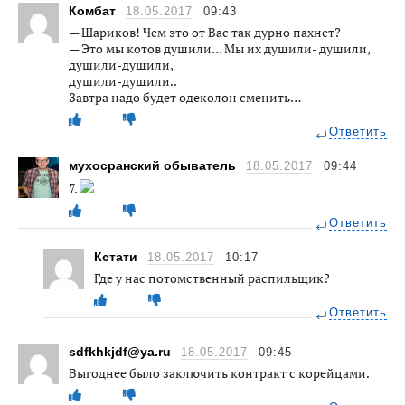
Комбат
18.05.2017
09:43
— Шариков! Чем это от Вас так дурно пахнет?
— Это мы котов душили… Мы их душили- душили,
душили-душили,
душили-душили..
Завтра надо будет одеколон сменить…
Ответить
мухосранский обыватель
18.05.2017
09:44
7.
Ответить
Кстати
18.05.2017
10:17
Где у нас потомственный распильщик?
Ответить
sdfkhkjdf@ya.ru
18.05.2017
09:45
Выгоднее было заключить контракт с корейцами.