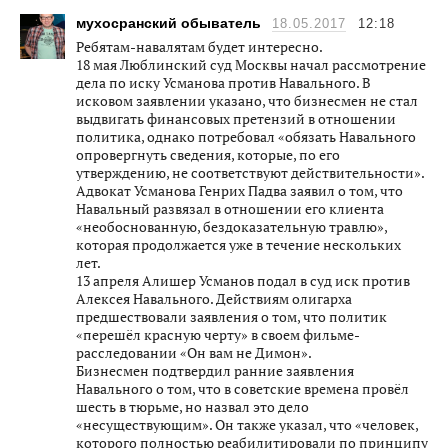
мухосранский обыватель
18.05.2017
12:18
Ребятам-навалятам будет интересно.
18 мая Люблинский суд Москвы начал рассмотрение
дела по иску Усманова против Навального. В
исковом заявлении указано, что бизнесмен не стал
выдвигать финансовых претензий в отношении
политика, однако потребовал «обязать Навального
опровергнуть сведения, которые, по его
утверждению, не соответствуют действительности».
Адвокат Усманова Генрих Падва заявил о том, что
Навальный развязал в отношении его клиента
«необоснованную, бездоказательную травлю»,
которая продолжается уже в течение нескольких
лет.
13 апреля Алишер Усманов подал в суд иск против
Алексея Навального. Действиям олигарха
предшествовали заявления о том, что политик
«перешёл красную черту» в своем фильме-
расследовании «Он вам не Димон».
Бизнесмен подтвердил ранние заявления
Навального о том, что в советские времена провёл
шесть в тюрьме, но назвал это дело
«несуществующим». Он также указал, что «человек,
которого полностью реабилитировали по принципу