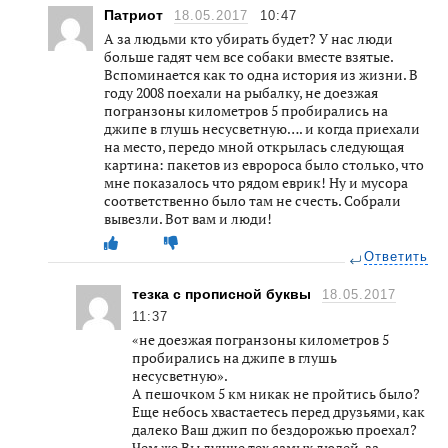
Патриот
18.05.2017
10:47
А за людьми кто убирать будет? У нас люди
больше гадят чем все собаки вместе взятые.
Вспоминается как то одна история из жизни. В
году 2008 поехали на рыбалку, не доезжая
погранзоны километров 5 пробирались на
джипе в глушь несусветную…. и когда приехали
на место, передо мной открылась следующая
картина: пакетов из евророса было столько, что
мне показалось что рядом еврик! Ну и мусора
соответственно было там не счесть. Собрали
вывезли. Вот вам и люди!
Ответить
тезка с прописной буквы
18.05.2017
11:37
«не доезжая погранзоны километров 5
пробирались на джипе в глушь
несусветную».
А пешочком 5 км никак не пройтись было?
Еще небось хвастаетесь перед друзьями, как
далеко Ваш джип по бездорожью проехал?
Чем же Вы лучше тех самых людей, за