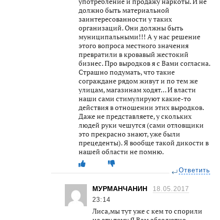
употребление и продажу наркоты. И не
должно быть материальной
заинтересованности у таких
организаций. Они должны быть
муниципальными!!! А у нас решение
этого вопроса местного значения
превратили в кровавый жестокий
бизнес. Про выродков я с Вами согласна.
Страшно подумать, что такие
сограждане рядом живут и по тем же
улицам, магазинам ходят… И власти
наши сами стимулируют какие-то
действия в отношении этих выродков.
Даже не представляете, у скольких
людей руки чешутся (сами отловщики
это прекрасно знают, уже были
прецеденты). Я вообще такой дикости в
нашей области не помню.
Ответить
МУРМАНЧАНИН
18.05.2017
23:14
Лиса,мы тут уже с кем то спорили
на эту тему.Я Вам абсолютно