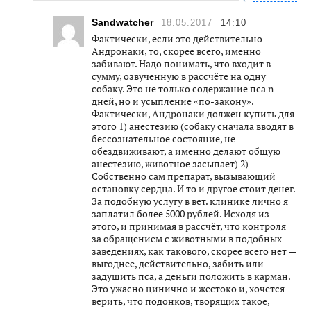
Sandwatcher
18.05.2017
14:10
Фактически, если это действительно
Андронаки, то, скорее всего, именно
забивают. Надо понимать, что входит в
сумму, озвученную в рассчёте на одну
собаку. Это не только содержание пса n-
дней, но и усыпление «по-закону».
Фактически, Андронаки должен купить для
этого 1) анестезию (собаку сначала вводят в
бессознательное состояние, не
обездвиживают, а именно делают общую
анестезию, животное засыпает) 2)
Собственно сам препарат, вызывающий
остановку сердца. И то и другое стоит денег.
За подобную услугу в вет. клинике лично я
заплатил более 5000 рублей. Исходя из
этого, и принимая в рассчёт, что контроля
за обращением с животными в подобных
заведениях, как такового, скорее всего нет —
выгоднее, действительно, забить или
задушить пса, а деньги положить в карман.
Это ужасно цинично и жестоко и, хочется
верить, что подонков, творящих такое,