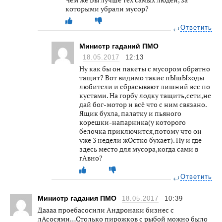
которыми убрали мусор?
Ответить
Министр гаданий ПМО
18.05.2017
12:13
Ну как бы он пакеты с мусором обратно
тащит? Вот видимо такие пЫшЫходы
любители и сбрасывают лишний вес по
кустами. На горбу лодку тащить,сети,не
дай бог-мотор и всё что с ним связано.
Ящик бухла, палатку и пьяного
корешки-напарника(у которого
белочка приключится,потому что он
уже 3 недели жОстко бухает). Ну и где
здесь место для мусора,когда сами в
гАвно?
Ответить
Министр гадания ПМО
18.05.2017
10:39
Даааа проебасосили Андронаки бизнес с
лАсосями…Столько пирожков с рыбой можно было