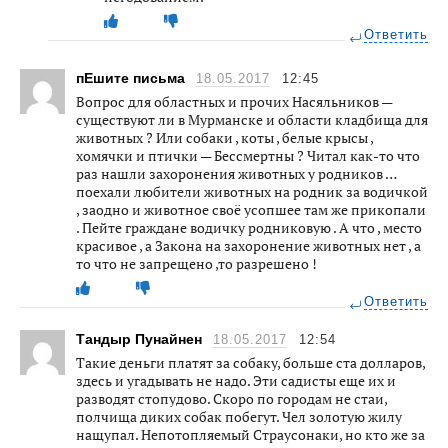
Ответить
пЕшите письма
18.05.2017
12:45
Вопрос для областных и прочих Насяльников —
существуют ли в Мурманске и области кладбища для
животных ? Или собаки , коты , белые крысы ,
хомячки и птички — Бессмертны ? Читал как-то что
раз нашли захоронения животных у родников …
поехали любители животных на родник за водичкой
, заодно и животное своё усопшее там же прикопали
. Пейте граждане водичку родниковую . А что , место
красивое , а Закона на захоронение животных нет , а
то что не запрещено ,то разрешено !
Ответить
Тандыр Пунайнен
18.05.2017
12:54
Такие деньги платят за собаку, больше ста долларов,
здесь и угадывать не надо. Эти садисты еще их и
разводят стопудово. Скоро по городам не стаи,
полчища диких собак побегут. Чел золотую жилу
нащупал. Непотопляемый Страусонаки, но кто же за