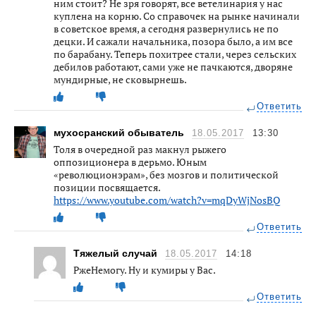
ним стоит? Не зря говорят, все ветелинария у нас
куплена на корню. Со справочек на рынке начинали
в советское время, а сегодня развернулись не по
децки. И сажали начальника, позора было, а им все
по барабану. Теперь похитрее стали, через сельских
дебилов работают, сами уже не пачкаются, дворяне
мундирные, не сковырнешь.
Ответить
мухосранский обыватель
18.05.2017
13:30
Толя в очередной раз макнул рыжего
оппозиционера в дерьмо. Юным
«революционэрам», без мозгов и политической
позиции посвящается.
https://www.youtube.com/watch?v=mqDyWjNosBQ
Ответить
Тяжелый случай
18.05.2017
14:18
РжeНемогу. Ну и кумиры у Вас.
Ответить