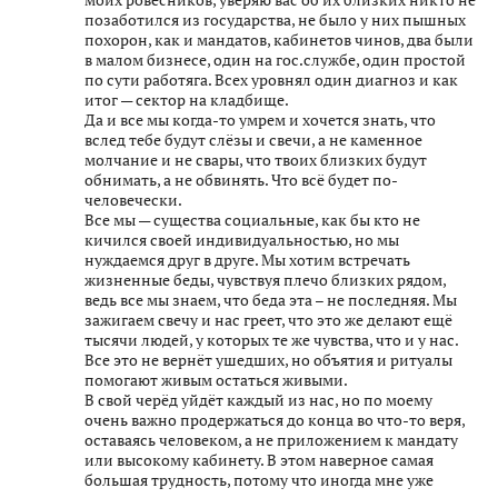
позаботился из государства, не было у них пышных
похорон, как и мандатов, кабинетов чинов, два были
в малом бизнесе, один на гос.службе, один простой
по сути работяга. Всех уровнял один диагноз и как
итог — сектор на кладбище.
Да и все мы когда-то умрем и хочется знать, что
вслед тебе будут слёзы и свечи, а не каменное
молчание и не свары, что твоих близких будут
обнимать, а не обвинять. Что всё будет по-
человечески.
Все мы — существа социальные, как бы кто не
кичился своей индивидуальностью, но мы
нуждаемся друг в друге. Мы хотим встречать
жизненные беды, чувствуя плечо близких рядом,
ведь все мы знаем, что беда эта – не последняя. Мы
зажигаем свечу и нас греет, что это же делают ещё
тысячи людей, у которых те же чувства, что и у нас.
Все это не вернёт ушедших, но объятия и ритуалы
помогают живым остаться живыми.
В свой черёд уйдёт каждый из нас, но по моему
очень важно продержаться до конца во что-то веря,
оставаясь человеком, а не приложением к мандату
или высокому кабинету. В этом наверное самая
большая трудность, потому что иногда мне уже