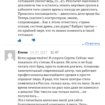
ситуацией (болит ведь, су…а!). Результат ошеломил:
документы так и остались лежать мертвым грузом в
кабинете того самого врача и никуда не двинулись.
Пришлось поскандалить — двинулось дело вроде бы.
Теперь (научен!) контролирую, звоню,
сопровождаю… Как к этому отнестись: страна
плохая, система дрянь, сам дурак? Выбрал третье —
по крайней мере, что то можно изменить в такой
ситуации.
Ответить
Елена
14.07.2017
11:47
Всем здравствуйте! Я супруга Сергея. Сейчас мне
показали эту статью. Я в шоке. Не хочу и не буду
читать этот бред, просто поясню для всех. Алмазова-
замечательный современный центр, там работают
профессионалы высочайшего уровня и просто
хорошие люди. Я рада, что такие центры стали
появляться в России, только жаль, что их мало. За все
время лечения никто ни разу нам даже не намекнул
о деньгах! Нас тянули как только могли… не
получилось…
Эта статья была написана мной для сайта
благотворительной компании Адвита. Цель-