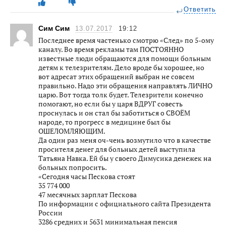
Ответить
Сим Сим
13.07.2017
19:12
Последнее время частенько смотрю «След» по 5-ому
каналу. Во время рекламы там ПОСТОЯННО
известные люди обращаются для помощи больным
детям к телезрителям. Дело вроде бы хорошее, но
вот адресат этих обращений выбран не совсем
правильно. Надо эти обращения направлять ЛИЧНО
царю. Вот тогда толк будет. Телезрители конечно
помогают, но если бы у царя ВДРУГ совесть
проснулась и он стал бы заботиться о СВОЁМ
народе, то прогресс в медицине был бы
ОШЕЛОМЛЯЮЩИМ.
Да один раз меня оч-чень возмутило что в качестве
просителя денег для больных детей выступила
Татьяна Навка. Ей бы у своего Димусика денежек на
больных попросить.
«Сегодня часы Пескова стоят
35 774 000
47 месячных зарплат Пескова
По информации c официального сайта Президента
России
3286 средних и 5631 минимальная пенсия