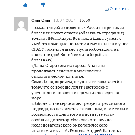
Ответить
Сим Сим
13.07.2017
15:59
Гражданин, обыкновенных Россиян при таких
болезнях может спасти (облегчить страдания)
только ЛИЧНО царь. Вон наша Даша сумела с
чьей-то помощью попасться ему на глаза и у неё
СРАЗУ появился шанс, пусть небольшой, на
спасение (дай Бог ей сил для борьбы с
болезнью).
«Даша Старикова из города Апатиты
продолжает лечение в московской
онкологической клинике.
Сама Даша, впрочем, не унывает, рада хотя бы
тому, что ее вообще лечат. Настроение
улучшили и новости из дома: дочка едет на
море.
«Заболевание серьезное, требует агрессивного
подхода, но не является фатальным, и все силы и
возможности для этого в институте есть», —
сообщил директор Московского научно-
исследовательского онкологического
института им. П.А. Герцена Андрей Каприн.»