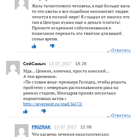
Жаль талантливого человека, а ещё больше жаль
то что квоты и все подобное непомогает людям
лечится в полной мере! Я слышал от многих что
там в Центрах нужно ещё и деньги платить!
Примите искренние соболезнования и
пожелание пережить это тяжёлое для вашей
семьи время.
Ответить
СейСаныч
13.07.2017
18:28
Мда… Ценник, конечно, просто конский…
А тем временем:
«По словам вице-премьера Голодец, чтобы решить
проблему с неверным распознаванием рака на
ранних стадиях, Минздрав принял несколько
нормативных актов.»
http://severpost.ru/read/56172/
Ответить
PRIZRAK
13.07.2017
22:08
Что касаемо лечения онкологических