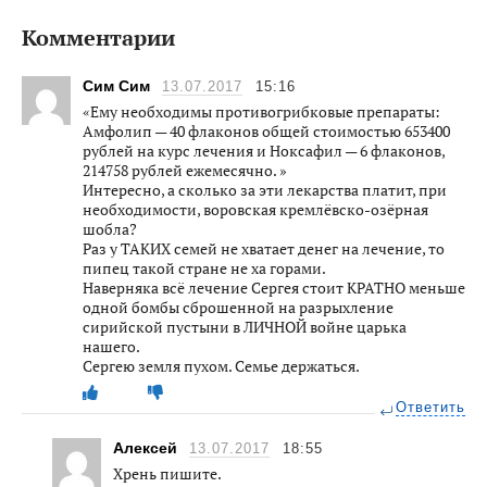
Комментарии
Сим Сим
13.07.2017
15:16
«Ему необходимы противогрибковые препараты:
Амфолип — 40 флаконов общей стоимостью 653400
рублей на курс лечения и Ноксафил — 6 флаконов,
214758 рублей ежемесячно. »
Интересно, а сколько за эти лекарства платит, при
необходимости, воровская кремлёвско-озёрная
шобла?
Раз у ТАКИХ семей не хватает денег на лечение, то
пипец такой стране не ха горами.
Наверняка всё лечение Сергея стоит КРАТНО меньше
одной бомбы сброшенной на разрыхление
сирийской пустыни в ЛИЧНОЙ войне царька
нашего.
Сергею земля пухом. Семье держаться.
Ответить
Алексей
13.07.2017
18:55
Хрень пишите.