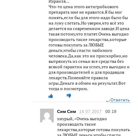
Израиля…
Что-то цена этого антигрибкового
препарата мне не нравится.Я бы мог
понять,если бы для этого надо было бы
на луну слетать.Но уверен,что всё это
делается на современном заводе.И цена
такая потому,что платят.Очень выгодно
производить такие лекарства,которые
готовы покупать за ЛЮБЫЕ
деньги,чтобы спасти любимого
человека.Да,как это ни прискорбно,но
вытряхнуть из семьи все средства без
всякой гарантии на успех,это выгодно и
для производителей и для продавцов
лекарств.Поменяйте правила
игры.Деньги в обмен на результат.Вот
тогда и посмотрим.
Ответить
Сим Сим
14.07.2017
00:18
хмурый, «Очень выгодно
производить такие
лекарства,которые готовы покупать
за ЛЮБЫЕ деньги,чтобы спасти