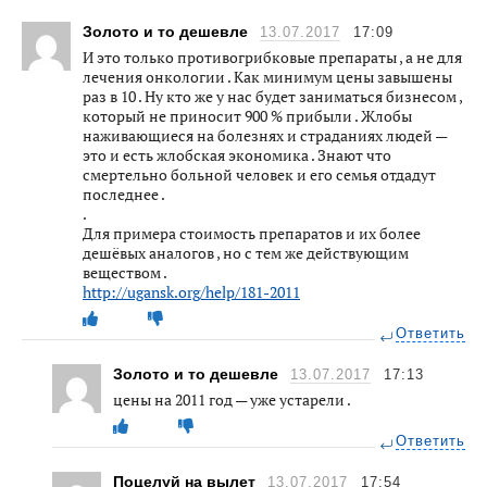
Золото и то дешевле
13.07.2017
17:09
И это только противогрибковые препараты , а не для
лечения онкологии . Как минимум цены завышены
раз в 10 . Ну кто же у нас будет заниматься бизнесом ,
который не приносит 900 % прибыли . Жлобы
наживающиеся на болезнях и страданиях людей —
это и есть жлобская экономика . Знают что
смертельно больной человек и его семья отдадут
последнее .
.
Для примера стоимость препаратов и их более
дешёвых аналогов , но с тем же действующим
веществом .
http://ugansk.org/help/181-2011
Ответить
Золото и то дешевле
13.07.2017
17:13
цены на 2011 год — уже устарели .
Ответить
Поцелуй на вылет
13.07.2017
17:54