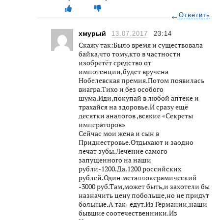
Ответить
хмурый
13.07.2017
23:14
Скажу так:Было время и существовала
байка,что тому,кто в частности
изобретёт средство от
импотенции,будет вручена
Нобелевская премия.Потом появилась
виагра.Тихо и без особого
шума.Иди,покупай в любой аптеке и
трахайся на здоровье.И сразу ещё
десятки аналогов ,всякие «Секреты
императоров»
Сейчас мои жена и сын в
Приднестровье.Отдыхают и заодно
лечат зубы.Лечение самого
запущенного на наши
рубли-1200.Да.1200 российских
рублей.Один металлокерамический
-3000 руб.Там,может быть,и захотели бы
назначить цену побольше,но не придут
больные.А так- едут.Из Германии,наши
бывшие соотечественники.Из