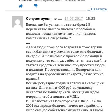
Ответить
Сочувствуем , но ....
14.07.2017
15:23
Елена , где Вы увидели в статье бред ? В
перепечатке Вашего письма с просьбой о
помощи , тогда как лечение оплачивалось
компанией » Северсталь» ?
….
Да мы люди пожилого возраста и тоже теряли
своих близких и у всех нас тоже есть болячки ,
увидели Ваше письмо с просьбой о помощи и
подумали , что если уж у обеспеченных семей не
хватает средств на лечение , то у простых людей
и подавно . Посочувствовали . Поворчали как
водится на дороговизну лекарств , разве это не
правда?
Все мы регулярно ходим в аптеку и знаем цены
на них . Для меня и 4000 руб. за упаковку
лекарства большие деньги . Месяцами ждём
очереди , чтобы попасть в МДЦ .
P.S. я работал на Оленегорском ГОКе с 1986 по
2004 год , кроме болячек ничего не заработал ,
ушёл сам , по собственному желанию . В таком