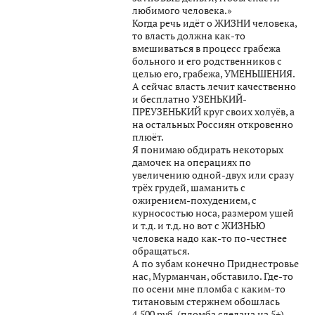
любимого человека.»
Когда речь идёт о ЖИЗНИ человека,
то власть должна как-то
вмешиваться в процесс грабежа
больного и его родственников с
целью его, грабежа, УМЕНЬШЕНИЯ.
А сейчас власть лечит качественно
и бесплатно УЗЕНЬКИЙ-
ПРЕУЗЕНЬКИЙ круг своих холуёв, а
на остальных Россиян откровенно
плюёт.
Я понимаю обдирать некоторых
дамочек на операциях по
увеличению одной-двух или сразу
трёх грудей, шаманить с
ожирением-похудением, с
курносостью носа, размером ушей
и т.д. и т.д. но вот с ЖИЗНЬЮ
человека надо как-то по-честнее
обращаться.
А по зубам конечно Приднестровье
нас, Мурманчан, обставило. Где-то
по осени мне пломба с каким-то
титановым стержнем обошлась
4.500 руб. (пломба сделана на 5+)