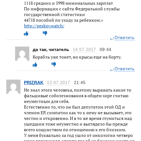
1118 средних и 5998 минимальных зарплат
По информации с сайта Федеральной службы
государственной статистики
44718 пособий по уходу за ребенком.»
http://peskov.watch/
Ответить
да так, читатель
14.07.2017
09:44
Корабль уже тонет, но крысы еще на борту.
Ответить
PRIZRAK
13.07.2017
21:45
Не знал этого человека, поэтому выражать какие то
фальшивые соболезнования в общем хоре считаю
неуместным для себя.
Естественно то, что он был депутатом этой ОД и
членом ЕР, симпатии как то к нему не вызывает, это
честно и откровенно. И в то же время глумиться над
ушедшим тоже неуместно и выглядело бы прежде
всего кощунством по отношению к его близким.
У меня буквально за год ушло от онкологии четверо
моих ровесников, уверяю вас об их близких никто не