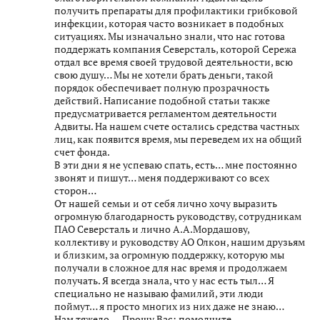
получить препараты для профилактики грибковой
инфекции, которая часто возникает в подобных
ситуациях. Мы изначально знали, что нас готова
поддержать компания Северсталь, которой Сережа
отдал все время своей трудовой деятельности, всю
свою душу… Мы не хотели брать деньги, такой
порядок обеспечивает полную прозрачность
действий. Написание подобной статьи также
предусматривается регламентом деятельности
Адвиты. На нашем счете остались средства частных
лиц, как появится время, мы переведем их на общий
счет фонда.
В эти дни я не успеваю спать, есть… мне постоянно
звонят и пишут… меня поддерживают со всех
сторон…
От нашей семьи и от себя лично хочу выразить
огромную благодарность руководству, сотрудникам
ПАО Северсталь и лично А.А.Мордашову,
коллективу и руководству АО Олкон, нашим друзьям
и близким, за огромную поддержку, которую мы
получали в сложное для нас время и продолжаем
получать. Я всегда знала, что у нас есть тыл… Я
специально не называю фамилий, эти люди
поймут… я просто многих из них даже не знаю…
Нам тяжело…. Прошу Вас: помолчите….