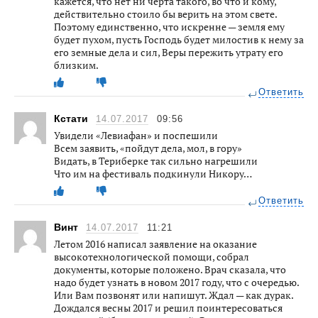
кажется, что нет ни черта такого, во что и кому,
действительно стоило бы верить на этом свете.
Поэтому единственно, что искренне — земля ему
будет пухом, пусть Господь будет милостив к нему за
его земные дела и сил, Веры пережить утрату его
близким.
Ответить
Кстати
14.07.2017
09:56
Увидели «Левиафан» и поспешили
Всем заявить, «пойдут дела, мол, в гору»
Видать, в Териберке так сильно нагрешили
Что им на фестиваль подкинули Никору…
Ответить
Винт
14.07.2017
11:21
Летом 2016 написал заявление на оказание
высокотехнологической помощи, собрал
документы, которые положено. Врач сказала, что
надо будет узнать в новом 2017 году, что с очередью.
Или Вам позвонят или напишут. Ждал — как дурак.
Дождался весны 2017 и решил поинтересоваться