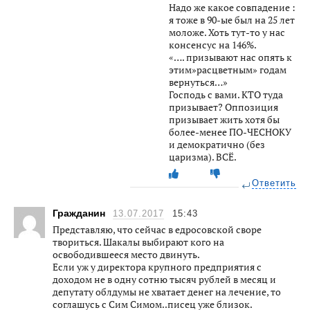
Надо же какое совпадение :
я тоже в 90-ые был на 25 лет
моложе. Хоть тут-то у нас
консенсус на 146%.
«…. призывают нас опять к
этим»расцветным» годам
вернуться…»
Господь с вами. КТО туда
призывает? Оппозиция
призывает жить хотя бы
более-менее ПО-ЧЕСНОКУ
и демократично (без
царизма). ВСЁ.
Ответить
Гражданин
13.07.2017
15:43
Представляю, что сейчас в едросовской своре
твориться. Шакалы выбирают кого на
освободившееся место двинуть.
Если уж у директора крупного предприятия с
доходом не в одну сотню тысяч рублей в месяц и
депутату облдумы не хватает денег на лечение, то
соглашусь с Сим Симом..писец уже близок.