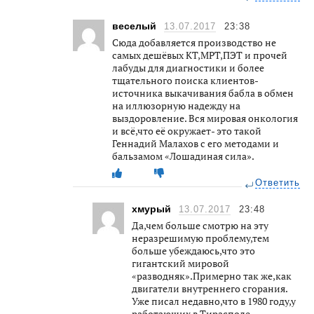
веселый
13.07.2017
23:38
Сюда добавляется производство не
самых дешёвых КТ,МРТ,ПЭТ и прочей
лабуды для диагностики и более
тщательного поиска клиентов-
источника выкачивания бабла в обмен
на иллюзорную надежду на
выздоровление. Вся мировая онкология
и всё,что её окружает- это такой
Геннадий Малахов с его методами и
бальзамом «Лошадиная сила».
Ответить
хмурый
13.07.2017
23:48
Да,чем больше смотрю на эту
неразрешимую проблему,тем
больше убеждаюсь,что это
гигантский мировой
«разводняк».Примерно так же,как
двигатели внутреннего сгорания.
Уже писал недавно,что в 1980 году,у
работающих в Тирасполе