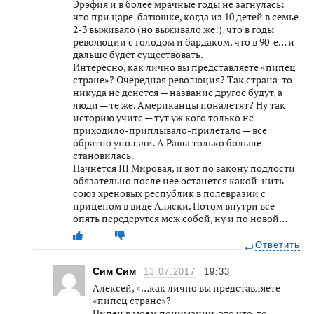
Эрэфия и в более мрачные годы не загнулась:
что при царе-батюшке, когда из 10 детей в семье
2-3 выживало (но выживало же!), что в годы
революции с голодом и бардаком, что в 90-е… и
дальше будет существовать.
Интересно, как лично вы представляете «пипец
стране»? Очередная революция? Так страна-то
никуда не денется — название другое будут, а
люди — те же. Американцы поналетят? Ну так
историю учите — тут уж кого только не
приходило-приплывало-прилетало — все
обратно уползли. А Раша только больше
становилась.
Начнется III Мировая, и вот по закону подлости
обязательно после нее останется какой-нить
союз хреновых республик в полевразии с
прицепом в виде Аляски. Потом внутри все
опять передерутся меж собой, ну и по новой…
Ответить
Сим Сим
13.07.2017
19:33
Алексей, «…как лично вы представляете
«пипец стране»?
Пипец в моём понимании, это что-то