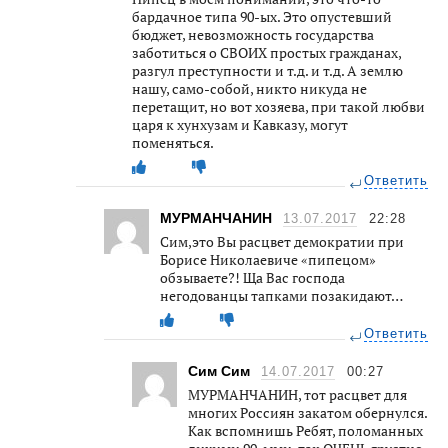
бардачное типа 90-ых. Это опустевший
бюджет, невозможность государства
заботиться о СВОИХ простых гражданах,
разгул преступности и т.д. и т.д. А землю
нашу, само-собой, никто никуда не
перетащит, но вот хозяева, при такой любви
царя к хунхузам и Кавказу, могут
поменяться.
Ответить
МУРМАНЧАНИН
13.07.2017
22:28
Сим,это Вы расцвет демократии при
Борисе Николаевиче «пипецом»
обзываете?! Ща Вас господа
негодованцы тапками позакидают…
Ответить
Сим Сим
14.07.2017
00:27
МУРМАНЧАНИН, тот расцвет для
многих Россиян закатом обернулся.
Как вспомнишь Ребят, поломанных