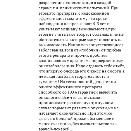
разрешение использования в каждой
стране.т.н. клинических испытаний. При
этом,это препараты с недоказанной
эффективностью,потому что сроки
наблюдения не превышают 5-3 лет и
учитывают медиану выживаемости,при
этом не учитывают возраст больных и иные
обстоятельства,которые могут повлиять на
выживаемость.Например сопутствующиеся
заболевания,вред от «побочки» от приёма
этого препарата и прочих проблем
возникающих у организма подверженному
онкозаболеванию. Надо отдавать себе отчёт,
что впервую очередь это бизнес на смерти,а
не какая там благотворительность и
гуманизм! На сегодняшний день нет ни
одного эффективного препарата
способного со 100% гарантией вылечить
онкологию. Всё что выписывают-
прописывают-рекомендуют, в лучшем
случае тормозит развитие опухоли,но не
избавляет окончательно. При этом не
факт,что больной прожил бы меньше и
менее счастливо, без вмешательство т.н.
врачей-лекарей…