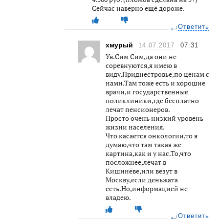
Сейчас наверно ещё дороже.
Ответить
хмурый
14.07.2017
07:31
Ув.Сим Сим,да они не
соревнуются,я имею в
виду,Приднестровье,по ценам с
нами.Там тоже есть и хорошие
врачи,и государственные
поликлиники,где бесплатно
лечат пенсионеров.
Просто очень низкий уровень
жизни населения.
Что касается онкологии,то я
думаю,что там такая же
картина,как и у нас.То,что
посложнее,лечат в
Кишинёве,или везут в
Москву,если деньжата
есть.Но,информацией не
владею.
Ответить