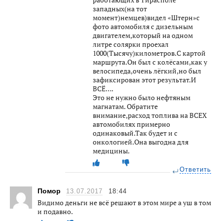
западных(на тот
момент)немцев)видел «Штерн»с
фото автомобиля с дизельным
двигателем,который на одном
литре солярки проехал
1000(Тысячу)километров.С картой
маршрута.Он был с колёсами,как у
велосипеда,очень лёгкий,но был
зафиксирован этот результат.И
ВСЁ….
Это не нужно было нефтяным
магнатам. Обратите
внимание,расход топлива на ВСЕХ
автомобилях примерно
одинаковый.Так будет и с
онкологией.Она выгодна для
медицины.
Ответить
Помор
13.07.2017
18:44
Видимо деньги не всё решают в этом мире а уш в том
и подавно.