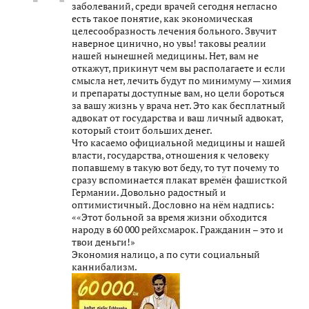
заболеваний, среди врачей сегодня негласно
есть такое понятие, как экономическая
целесообразность лечения больного. Звучит
наверное цинично, но увы! таковы реалии
нашей нынешней медицины. Нет, вам не
откажут, прикинут чем вы располагаете и если
смысла нет, лечить будут по минимуму — химия
и препараты доступные вам, но цели бороться
за вашу жизнь у врача нет. Это как бесплатный
адвокат от государства и ваш личный адвокат,
который стоит больших денег.
Что касаемо официальной медицины и нашей
власти, государства, отношения к человеку
попавшему в такую вот беду, то тут почему то
сразу вспоминается плакат времён фашисткой
Германии. Довольно радостный и
оптимистичный. Дословно на нём надпись:
««Этот больной за время жизни обходится
народу в 60 000 рейхсмарок. Гражданин – это и
твои деньги!»
Экономия налицо, а по сути социальный
каннибализм.