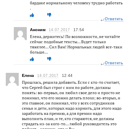
бардаке нормальному человеку трудно работать
.
Ответить
Аноним
14.07.2017
17:54
Елена, держитесь! По возможности, не читайте
сейчас подобные тексты… Будет только
тяжелее… Сил Вам! Нормальных людей все-таки
больше…
Ответить
Елена
14.07.2017
12:44
Прошлась, решила добавить. Если с кто-то считает,
что Сергей был строг с ним по работе, должны
понять: во-первых, он любил свое дело и просто не
понимал, что его можно делать плохо; во-вторых, и
это главное, он понимал, что у всех сотрудников
семьи и дети, которых надо кормить, для этого надо
заработать на премию, а для премии надо
выполнить план, и те, кто стараются, не должны
страдать из-за кого-то… любой руководитель это
поймет… надеюсь, что и Вы…