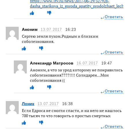
https://www.1tv.ru/news/2017-06-29/327928-
dasha_starikova_iz_goroda_apatity_prodolzhaet_leche
Ответить
Аноним
13.07.2017
16:23
Сергею земля пухом.Родным и близким
соболезнования.
Ответить
Александр Матросов
16.07.2017
19:47
Аноним, а что за урод которому не понравились
соболезнования????!!!! Солидарен…Мои
соболезнования ((
Ответить
Лоник
13.07.2017
16:38
Если Едроса не смогли спасти, и на него не нашлось
700 тысяч то что говорить о простых смертных
Ответить