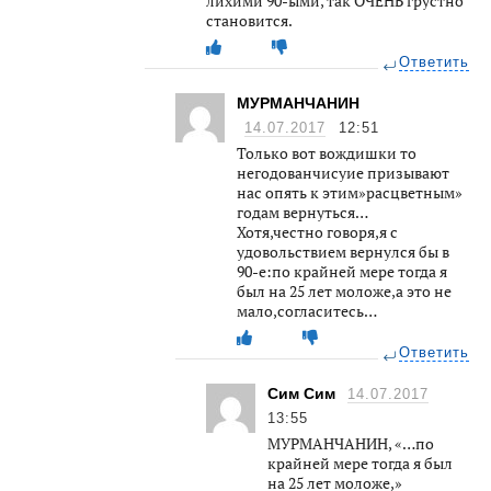
лихими 90-ыми, так ОЧЕНЬ грустно
становится.
Ответить
МУРМАНЧАНИН
14.07.2017
12:51
Только вот вождишки то
негодованчисуие призывают
нас опять к этим»расцветным»
годам вернуться…
Хотя,честно говоря,я с
удовольствием вернулся бы в
90-е:по крайней мере тогда я
был на 25 лет моложе,а это не
мало,согласитесь…
Ответить
Сим Сим
14.07.2017
13:55
МУРМАНЧАНИН, «…по
крайней мере тогда я был
на 25 лет моложе,»