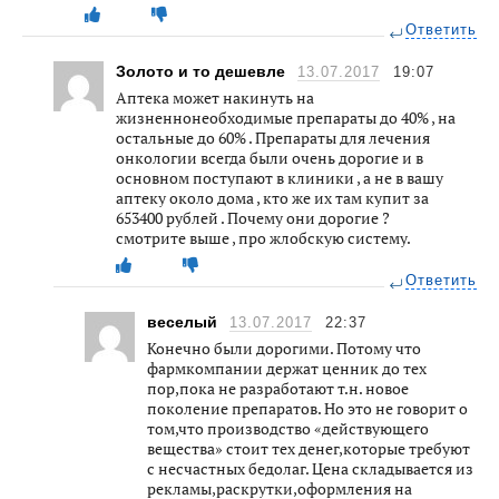
Ответить
Золото и то дешевле
13.07.2017
19:07
Аптека может накинуть на
жизненнонеобходимые препараты до 40% , на
остальные до 60% . Препараты для лечения
онкологии всегда были очень дорогие и в
основном поступают в клиники , а не в вашу
аптеку около дома , кто же их там купит за
653400 рублей . Почему они дорогие ?
смотрите выше , про жлобскую систему.
Ответить
веселый
13.07.2017
22:37
Конечно были дорогими. Потому что
фармкомпании держат ценник до тех
пор,пока не разработают т.н. новое
поколение препаратов. Но это не говорит о
том,что производство «действующего
вещества» стоит тех денег,которые требуют
с несчастных бедолаг. Цена складывается из
рекламы,раскрутки,оформления на