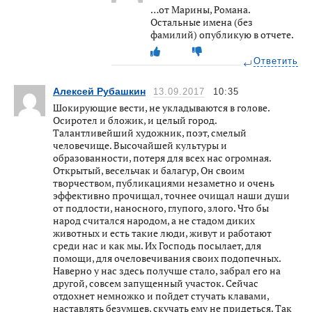
…от Марины, Романа.
Остальные имена (без
фамилий) опубликую в отчете.
Ответить
Алексей Рубашкин
13.09.2017
10:35
Шокирующие вести, не укладываются в голове.
Осиротел и бложик, и целый город.
Талантливейший художник, поэт, смелый
человечище. Высочайшей культуры и
образованности, потеря для всех нас огромная.
Открытый, весельчак и балагур, Он своим
творчеством, публикациями незаметно и очень
эффективно прочищал, точнее очищал наши души
от подлости, наносного, глупого, злого. Что бы
народ считался народом, а не стадом диких
животных и есть такие люди, живут и работают
среди нас и как мы. Их Господь посылает, для
помощи, для очеловечивания своих подопечных.
Наверно у нас здесь получше стало, забрал его на
другой, совсем запущенный участок. Сейчас
отдохнет немножко и пойдет стучать клавами,
наставлять безумцев, скучать ему не придеться. Так