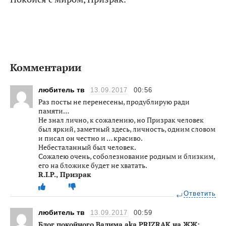
Комментарии
любитель тв
13.09.2017
00:56
Раз посты не перенесены, продублирую ради
памяти…
Не знал лично, к сожалению, но Призрак человек
был яркий, заметный здесь, личность, одним словом
и писал он честно и … красиво.
Небесталанный был человек.
Сожалею очень, соболезнование родным и близким,
его на бложике будет не хватать.
R.I.P., Призрак
Ответить
любитель тв
13.09.2017
00:59
Блог покойного Вадима aka PRIZRAK на ЖЖ: