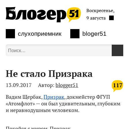
Воскресенье,
9 августа
слухоприемник
bloger51
Не стало Призрака
117
13.09.2017
Автор:
blogger51
Вадим Щербак,
Призрак
, докмейстер ФГУП
«Атомфлот» — он был удивительным, глубоким
и неравнодушным человеком.
Покойся с миром, Призрак.