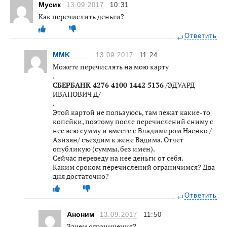
Мусик
13.09.2017
10:31
Как перечислить деньги?
Ответить
MMK_____
13.09.2017
11:24
Можете перечислять на мою карту
.
СБЕРБАНК 4276 4100 1442 5136
/ЭДУАРД
ИВАНОВИЧ Д/
.
Этой картой не пользуюсь, там лежат какие-то
копейки, поэтому после перечислений сниму с
нее всю сумму и вместе с Владимиром Наенко /
Азизян/ съездим к жене Вадима. Отчет
опубликую (суммы, без имен).
Сейчас переведу на нее деньги от себя.
Каким сроком перечислений ограничимся? Два
дня достаточно?
Ответить
Аноним
13.09.2017
11:50
Зачем ограничения?