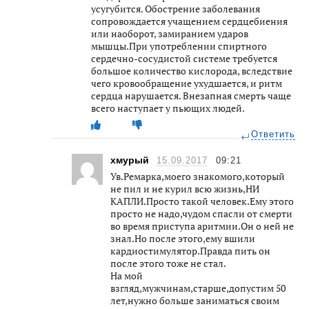
усугубится. Обострение заболевания
сопровождается учащением сердцебиения
или наоборот, замиранием ударов
мышцы.При употреблении спиртного
сердечно-сосудистой системе требуется
большое количество кислорода, вследствие
чего кровообращение ухудшается, и ритм
сердца нарушается. Внезапная смерть чаще
всего наступает у пьющих людей.
Ответить
хмурый
15.09.2017
09:21
Ув.Ремарка,моего знакомого,который
не пил и не курил всю жизнь,НИ
КАПЛИ.Просто такой человек.Ему этого
просто не надо,чудом спасли от смерти
во время приступа аритмии.Он о ней не
знал.Но после этого,ему вшили
кардиостимулятор.Правда пить он
после этого тоже не стал.
На мой
взгляд,мужчинам,старше,допустим 50
лет,нужно больше заниматься своим