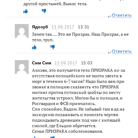
другой простынёй. Вынос тела.
Ответить
Ядозуб
13.09.2017
13:31
Зачем так…. Это же Призрак. Наш Призрак, а не
тело, труп.
Ответить
Сим Сим
13.09.2017
15:03
Азизян, это получается тело ПРИЗРАКА из-за
отсутствия полицейского не могли увезти в
морг в течении 6-7 часов? Надо было вам при
звонке в полицию сказануть что ПРИЗРАК
митинг против путинской шоблы по месту
жительства устроил. Мигом бы и полиция, и
Росгвардия и ФСБ примчались.
Спи спокойно, Вадим. Не забывай там в ад на
экскурсию похаживать и помогать чертям
подкидывать дровишек под чан с кипящей
смолой, где Ельцин обретается.
Семье ПРИЗРАКА соболезнования.