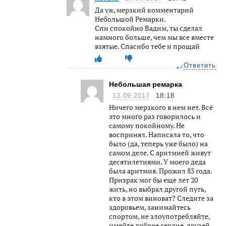
Да уж, мерзкий комментарий
Небольшой Ремарки.
Спи спокойно Вадим, ты сделал
намного больше, чем мы все вместе
взятые. Спасибо тебе и прощай
Ответить
Небольшая ремарка
13.09.2017
18:18
Ничего мерзкого в нем нет. Всё
это много раз говорилось и
самому покойному. Не
воспринял. Написала то, что
было (да, теперь уже было) на
самом деле. С аритмией живут
десятилетиями. У моего деда
была аритмия. Прожил 83 года.
Призрак мог бы еще лет 20
жить, но выбрал другой путь,
кто в этом виноват? Следите за
здоровьем, занимайтесь
спортом, не злоупотребляйте,
имейте доброе сердце, друзей,