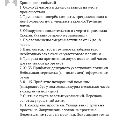
Хронология событий
1. Около 22 часов я и жена оказались на месте
происшествия
2. Труп лежал поперёк комнаты, преграждая вход в
неё. Голова согнута, упёрлась в кресло. Трупные
пятна.
3. Обнаружено свидетельство о смерти (приезжала
Скорая. Указанное время не запомнил)
4. По словам жены смерть наступила от 17 до 18
часов.
5. Выясняется, чтобы труповозка забрала тело,
необходимо заключение участкового полиции.
6. Три раза на протяжении двух с половиной часов
дозваниваюсь до органов
7. 00-33. Прибытие дежурного участкового полиции.
Небольшая перепалка (я — полисмен), оформление
бумаг
8. 01-15. Прибытие похоронной команды
(микроавтобус у подъезда дежурил несколько часов
в ожидании полиции)
9. Снятие с трупа золотых украшений. Передача
золотых украшений жене.
10. Нахождение простыни. Укладывание трупа на
простыню. Закручивание узлов на простыне.
Перемещение трупа на носилки. Покрывание трупа