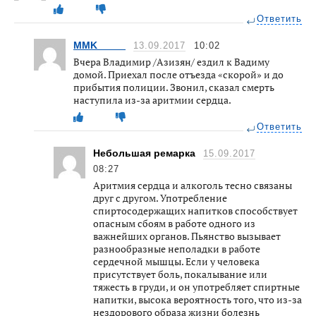
Ответить
MMK_____
13.09.2017
10:02
Вчера Владимир /Азизян/ ездил к Вадиму
домой. Приехал после отъезда «скорой» и до
прибытия полиции. Звонил, сказал смерть
наступила из-за аритмии сердца.
Ответить
Небольшая ремарка
15.09.2017
08:27
Аритмия сердца и алкоголь тесно связаны
друг с другом. Употребление
спиртосодержащих напитков способствует
опасным сбоям в работе одного из
важнейших органов. Пьянство вызывает
разнообразные неполадки в работе
сердечной мышцы. Если у человека
присутствует боль, покалывание или
тяжесть в груди, и он употребляет спиртные
напитки, высока вероятность того, что из-за
нездорового образа жизни болезнь