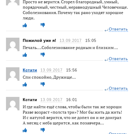
Просто не верится. Сгорел благородный, умный,
порядочный, честный, неравнодушный Человечище.
Соболезнования. Почему так рано уходят хорошие
люди.
Ответить
Пожилой уже я!
13.09.2017
15:05
Печаль….Соболезнование родным и близким …
Ответить
Кстати
13.09.2017
15:56
Спи спокойно, Дружище…
Ответить
Кстати
13.09.2017
16:01
И где найти ещё слова, чтобы были так же хороши
Разве возраст «полста три»? Мог бы жить да жить!
И с натугой верится, что не допел он и не доиграл
А месяц с неба щерится , как позавчера…