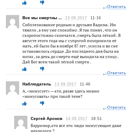
Ответить
Все мы смертны ...
13.09.2017
11:16
Соболезнование родным и друзьям Вадима . Им
тяжело , а ему уже спокойно . Я так понял , что он
скоропостижно скончался , смерть была лёгкой . В
августе этого года мы с супругой похоронили её
мать , ей было бы в ноябре 87 лет , уснула и во сне
остановилось сердце .До последнего дня была на
ногах , за день до смерти ещё выходила на улицу .
Дай Бог всем такой лёгкой смерти .
Ответить
Наблюдатель
13.09.2017
11:46
А, «минусует» — кто, разве здесь можно
«минусовать» при такой теме?
Ответить
Сергей Аронов
14.09.2017
18:51
Бэрримор,кто все эти люди минусующие даже
некрологи ?