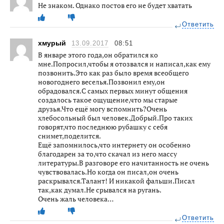
Не знаком. Однако постов его не будет хватать
Ответить
хмурый
13.09.2017
08:51
В январе этого года,он обратился ко
мне.Попросил,чтобы я отозвался и написал,как ему
позвонить.Это как раз было время всеобщего
новогоднего веселья.Позвонил ему,он
обрадовался.С самых первых минут общения
создалось такое ощущение,что мы старые
друзья.Что ещё могу вспомнить?Очень
хлебосольный был человек.Добрый.Про таких
говорят,что последнюю рубашку с себя
снимет,поделится.
Ещё запомнилось,что интернету он особенно
благодарен за то,что скачал из него массу
литературы.В разговоре его начитанность не очень
чувствовалась.Но когда он писал,он очень
раскрывался.Талант! И никакой фальши.Писал
так,как думал.Не срывался на ругань.
Очень жаль человека…
Ответить