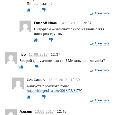
Пидо..асы,сэр!
Ответить
Гнилой Иван
14.09.2017
19:27
Пидорасы — замечательное название для
панк рок группы.
Ответить
нео
13.09.2017
12:37
Второй форумчанин за год? Михалыч когда ушёл?
Ответить
СейСаныч
13.09.2017
12:39
4 августа прошлого года:
http://bloger51.com/2016/08/61790
Ответить
Азизян
13.09.2017
12:45