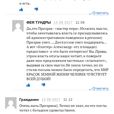
и есть.
Ответить
ФЕЯ ТУНДРЫ
13.09.2017
11:04
Да,это Призрак- «мастер пера». Излагать мысли,
чтобы зачитывалась власть (и призадумывалась
об административном поведении в регионе)
Призрак умел…..Дискуссию умел поддержать…
А вот «блоггер» Александр -эту площадку
предоставил- и это было интересно! Вы ,Правы,
утром власть опусы наши читает, и поверьте
даже мои предложения частенько «плагиатит»,
выдавая за свои мысли.Не знала лично, но по
стилю письма можно было определить, что МИР
КРАСОК ЗЕМНОЙ ЖИЗНИ ЧЕЛОВЕК ЧУВСТВУЕТ
ВСЕЙ ДУШОЙ!
Ответить
Гражданин
13.09.2017
11:12
Очень жаль Призрака(( Лично не знал, но его посты
читал с большим удовольствием.