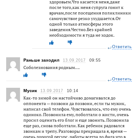
здоровьем.Что касается меня,даже
после того,как меня супруга гонит к
врачам,после посещения поликлиники
самочувствие резко ухудшается.От
одной только атмосферы этого
заведения.Честно.Без крайней
необходимости я туда не ходок.
Ответить
Раньше заходил
13.09.2017
09:55
Соболезнования родным….
Ответить
Мусик
13.09.2017
10:14
Как-то зимой он настойчиво домагивался до
оппонента — позвони да позвони, если ты мужик,
написал свой телефон. Чувствовалось, что ему очень
одиноко. Позвонила ему, поболтали о жисти, очень
просил оценить его блог и еще звонить. Позвонила
еще раз, снова поболтали. Как ребенок радовался
звонкам и трепу. Разговоры прекращала я, время —
очень дорогой ресурс, работы всегда до фига что в