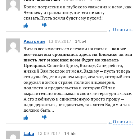
Кроме потрясения и глубокого уважения к нему , как
Человеку и гражданину, ничего не могу
сказать.Пусть земля будет ему пухом!!
Ответить
Анатолий
13.09.2017
14:54
Читаю все коменты со слезами на глазах —
как же
все-таки мы сроднились здесь на Бложике за эти
шесть лет и как нам всем будет не хватать
Призрака.
Спасибо Эдику, Володе, Сане, ребята,
низкий Вам поклон от меня, Вадиму — пусть теперь
его душа будет в лучшем мире, чем тот, который его
окружал в энтой стране, полной лицемерия,
подлости и предательства и которую ОН так
выразительно показывал в своих литературных эссе.
А его любимую и единственную просто прошу —
надо держаться, не сдаваться, так хотел Вадим и так
должно быть…
Ответить
LaLa
13.09.2017
14:55