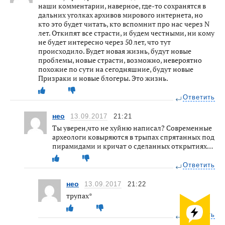
наши комментарии, наверное, где-то сохранятся в
дальних уголках архивов мирового интернета, но
кто это будет читать, кто вспомнит про нас через N
лет. Откипят все страсти, и будем честными, ни кому
не будет интересно через 50 лет, что тут
происходило. Будет новая жизнь, будут новые
проблемы, новые страсти, возможно, невероятно
похожие по сути на сегодняшние, будут новые
Призраки и новые блогеры. Это жизнь.
Ответить
нео
13.09.2017
21:21
Ты уверен,что не хуйню написал? Современные
археологи ковыряются в трыпах спрятанных под
пирамидами и кричат о сделанных открытиях…
Ответить
нео
13.09.2017
21:22
трупах*
Ответить