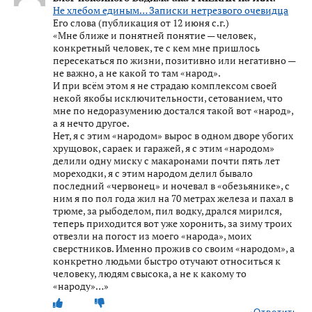
Не хлебом единым… Записки нетрезвого очевидца
Его слова (публикация от 12 июня с.г.)
«Мне ближе и понятней понятие — человек,
конкретный человек, те с кем мне пришлось
пересекаться по жизни, позитивно или негативно —
не важно, а не какой то там «народ».
И при всём этом я не страдаю комплексом своей
некой якобы исключительности, сетованием, что
мне по недоразумению достался такой вот «народ»,
а я нечто другое.
Нет, я с этим «народом» вырос в одном дворе убогих
хрущовок, сараек и гаражей, я с этим «народом»
делили одну миску с макаронами почти пять лет
мореходки, я с этим народом делил бывало
последний «червонец» и ночевал в «обезьянике», с
ним я по пол года жил на 70 метрах железа и пахал в
трюме, за рыбоделом, пил водку, дрался мирился,
теперь приходится вот уже хоронить, за зиму троих
отвезли на погост из моего «народа», моих
сверстников. Именно прожив со своим «народом», а
конкретно людьми быстро отучают относиться к
человеку, людям свысока, а не к какому то
«народу»…»