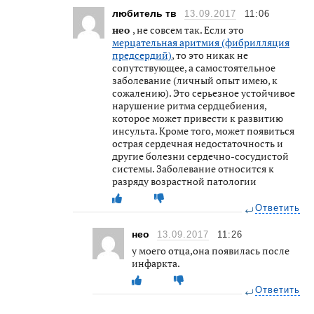
любитель тв
13.09.2017
11:06
нео
, не совсем так. Если это
мерцательная аритмия (фибрилляция
предсердий)
, то это никак не
сопутствующее, а самостоятельное
заболевание (личный опыт имею, к
сожалению). Это серьезное устойчивое
нарушение ритма сердцебиения,
которое может привести к развитию
инсульта. Кроме того, может появиться
острая сердечная недостаточность и
другие болезни сердечно-сосудистой
системы. Заболевание относится к
разряду возрастной патологии
Ответить
нео
13.09.2017
11:26
у моего отца,она появилась после
инфаркта.
Ответить