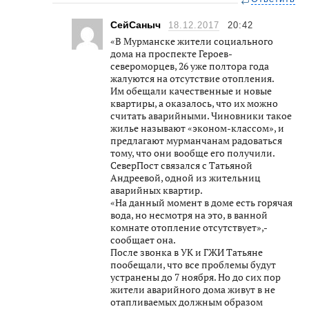
СейСаныч
18.12.2017
20:42
«В Мурманске жители социального
дома на проспекте Героев-
североморцев, 26 уже полтора года
жалуются на отсутствие отопления.
Им обещали качественные и новые
квартиры, а оказалось, что их можно
считать аварийными. Чиновники такое
жилье называют «эконом-классом», и
предлагают мурманчанам радоваться
тому, что они вообще его получили.
СеверПост связался с Татьяной
Андреевой, одной из жительниц
аварийных квартир.
«На данный момент в доме есть горячая
вода, но несмотря на это, в ванной
комнате отопление отсутствует»,-
сообщает она.
После звонка в УК и ГЖИ Татьяне
пообещали, что все проблемы будут
устранены до 7 ноября. Но до сих пор
жители аварийного дома живут в не
отапливаемых должным образом