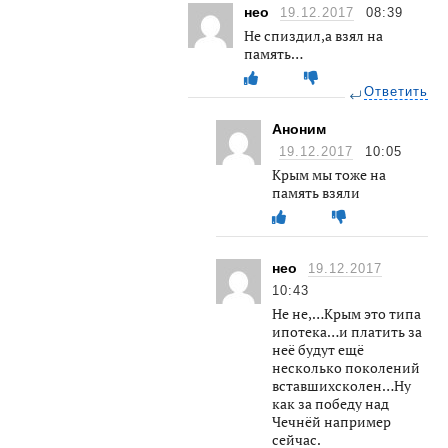
нео
19.12.2017
08:39
Не спиздил,а взял на
память…
Ответить
Аноним
19.12.2017
10:05
Крым мы тоже на
память взяли
нео
19.12.2017
10:43
Не не,…Крым это типа
ипотека…и платить за
неё будут ещё
несколько поколений
вставшихсколен…Ну
как за победу над
Чечнёй например
сейчас.