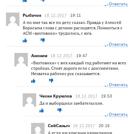
Ответить
Рыбачок
18.12.2017
19:11
А по мне так все по делу сказал. Правда у Алексей
Борисыча слова с делами расходятся. Помниться у
АСМ «вахтовики» трудились, с юга.
Ответить
Аноним
18.12.2017
19:47
«Вахтовики» с юга каждый год работают на всех
стройках. Стоят дорого если с документами.
Нехватка рабочих рук сказывается.
Ответить
Чески Крумлов
18.12.2017
19:53
Да и выборщики заебательские.
Ответить
СейСаныч
18.12.2017
20:16
А если им красным карандашом