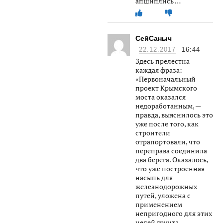
апшиплись …
СейСаныч
22.12.2017
16:44
Здесь прелестна
каждая фраза:
«Первоначальный
проект Крымского
моста оказался
недоработанным, —
правда, выяснилось это
уже после того, как
строители
отрапортовали, что
переправа соединила
два берега. Оказалось,
что уже построенная
насыпь для
железнодорожных
путей, уложена с
применением
непригодного для этих
целей грунта.