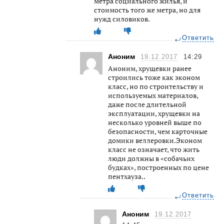
метра социального жилья, и
стоимость того же метра, но для
нужд силовиков.
Ответить
Аноним
19.12.2017
14:29
Аноним, хрущевки ранее
строились тоже как эконом
класс, но по строительству и
используемых материалов,
даже после длительной
эксплуатации, хрущевки на
несколько уровней выше по
безопасности, чем карточные
домики веллеровки.Эконом
класс не означает, что жить
люди должны в «собачьих
будках», построенных по цене
пентхауза..
Ответить
Аноним
19.12.2017