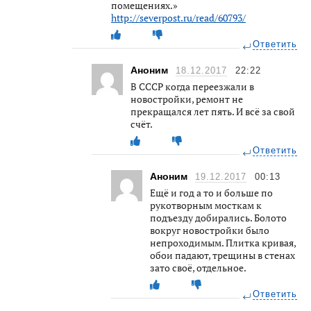
помещениях.»
http://severpost.ru/read/60793/
Ответить
Аноним
18.12.2017
22:22
В СССР когда переезжали в
новостройки, ремонт не
прекращался лет пять. И всё за свой
счёт.
Ответить
Аноним
19.12.2017
00:13
Ещё и год а то и больше по
рукотворным мосткам к
подъезду добирались. Болото
вокруг новостройки было
непроходимым. Плитка кривая,
обои падают, трещины в стенах
зато своё, отдельное.
Ответить