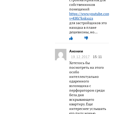
собственников
помещений
https://www.youtube.com/w
v=KRk7knkxszs
для застройщиков это
находка в плане
дешевизны, но…
Аноним
19.12.2017
15:11
Хотелось бы
посмотреть на этого
особо
интеллектуально
одаренного
взломщика с
перфоратором среди
бела дня
вскрывающего
квартиру. Еще
интереснее услышать
его пилу ночью.