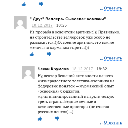
Ответить
" Друг" Веллера- Сысоева+ компани"
18.12.2017
18:25
Из прораба в освоители арктики:))) Правильно,
на строительстве веллеровок уже особо не
размахнутся:))Освоение арктики, это вам не
мелочь по карманам тырить:)))
Ответить
Чески Крумлов
18.12.2017
18:32
Ну, вектор бешеной активности нашего
жизнерадостного толстяка-озорника на
федуровне понятен — мурманский опыт
«освоения» бюджетов,
мультиплицированный на арктическую
треть страны. Бедные вечные и
величественные просторы (не считая
русских пенсов)…)
Ответить