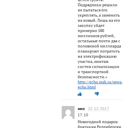
Подрядчики решили
не пытаться его
укреплять, а заменить
на новый. Лишь на его
закупку уйдет
примерно 500
миллионов рублей,
остальные почти два с
половиной миллиарда
планируют потратить
на электрификацию
участка, монтаж
систем сигнализации
и транспортной
безопасности.»
http://echo.msk.ru/news/21
echo.html
нео
22.12.2017
17:10
Новогодний подарок
братикам Ротенбергам