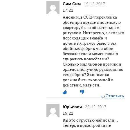
Сим Сим
19.12.2017
17:21
Аноним, в СССР переклейка
обоев при въезде в новенькую
квартиру была обязательным
ритуалом. Интересно, а сколько
переходящих знамён и
почётных грамот было у тех
обойных фабрик чьи обои
безжалостно и моментально
сдирались новосёлами?
Сколько миллионов премий и
орденов получило руководство
тех фабрик? Экономика
должна быть экономной в
действии, мать ети.
Ответить
Юрьевич
22.12.2017
15:21
Вы это с грустью написали…
Теперь в новостройки не