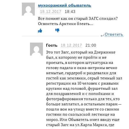
мухосранский обыватель
18.12.2017
18:43
Все помнят как он старый ЗАГС спиздил?
Освоитель Арктики блеать…
Ответить
Гость
18.12.2017
21:00
Это тот Загс, который на Дзержинке
был, к которому не пройти и не
проехать, в котором штукатурка на
голову падала и окна-витрины вечно
немытые, гардероб и раздевалки для
гостей как землянки, серый темный зал
регистрации на 10 человек с ржавыми
кругами над головой, фуршетный зал
для поздравлений и с попойками и
фотографирования только для тех, кто
больше заплатил, а остальным парам —
пошли вон на улицу вместе со своими
гостями по скользской лестнице на
мороз. Или Обыватель имел ввиду еще
старый Загс на ул.Карла Маркса, где