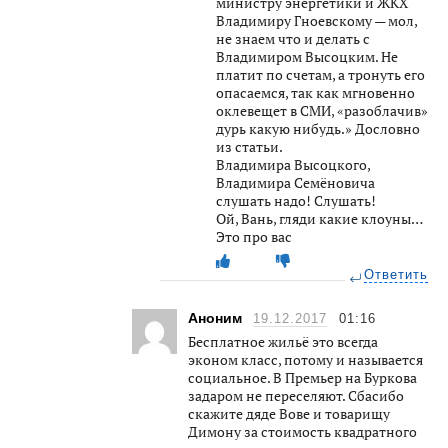
министру энергетики и ЖКХ
Владимиру Гноевскому — мол,
не знаем что и делать с
Владимиром Высоцким. Не
платит по счетам, а тронуть его
опасаемся, так как мгновенно
оклевещет в СМИ, «разоблачив»
дурь какую нибудь.» Дословно
из статьи.
Владимира Высоцкого,
Владимира Семёновича
слушать надо! Слушать!
Ой, Вань, гляди какие клоуны…
Это про вас
Ответить
Аноним
19.12.2017
01:16
Бесплатное жильё это всегда
эконом класс, потому и называется
социальное. В Премьер на Буркова
задаром не переселяют. Сбасибо
скажите дяде Вове и товарищу
Димону за стоимость квадратного