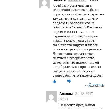
А сейчас кроме чинуш и
силовиков никто свадьбы не
играет, у людей элементарно на
еду денег не хватает, так что
подъехать особо никто не
собирается. Только у Ковтун на
кортежи из пяти машин с
охраной денег выделено, что
куры не клюют, она за счет
госбюждета жирует и людей
боиться охраной прикрываясь.
Напоследок жирует перед
снятием с губернаторства,
знает уже, что приемника ей
подобрали. А вы про какие-то
свадьбы, простой люд уже
давно забыл что такое свадьбы.
Ответить
Аноним
21.12.2017
20:31
Не несите бред. Какой