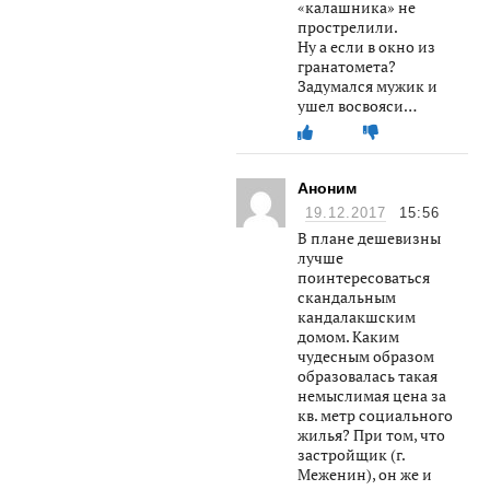
«калашника» не
прострелили.
Ну а если в окно из
гранатомета?
Задумался мужик и
ушел восвояси…
Аноним
19.12.2017
15:56
В плане дешевизны
лучше
поинтересоваться
скандальным
кандалакшским
домом. Каким
чудесным образом
образовалась такая
немыслимая цена за
кв. метр социального
жилья? При том, что
застройщик (г.
Меженин), он же и