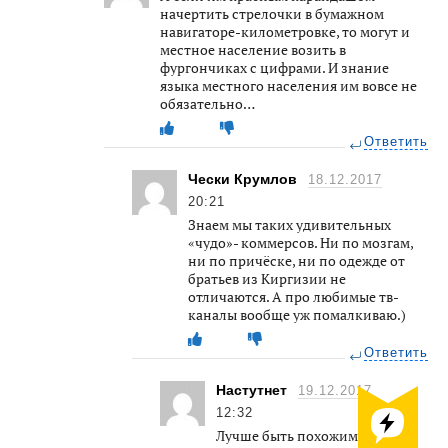
начертить стрелочки в бумажном
навигаторе-километровке, то могут и
местное население возить в
фургончиках с цифрами. И знание
языка местного населения им вовсе не
обязательно…
Ответить
Чески Крумлов
18.12.2017
20:21
Знаем мы таких удивительных
«чудо»- коммерсов. Ни по мозгам,
ни по причёске, ни по одежде от
братьев из Киргизии не
отличаются. А про любимые тв-
каналы вообще уж помалкиваю.)
Ответить
Настутнет
19.12.2017
12:32
Лучше быть похожим на