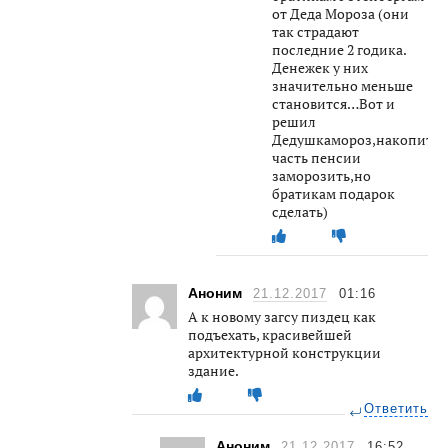
от Деда Мороза (они
так страдают
последние 2 годика.
Денежек у них
значительно меньше
становится…Вот и
решил
Дедушкамороз,накопите
часть пенсии
заморозить,но
братикам подарок
сделать)
Аноним
21.12.2017
01:16
А к новому загсу пиздец как
подъехать, красивейшей
архитектурной конструкции
здание.
Ответить
Аноним
21.12.2017
16:52