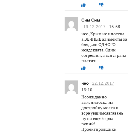
Сим Сим
19.12.2017
15:58
нео, Крым не ипотека,
а ВЕЧНЫЕ алименты за
бляд..во ОДНОГО
неадеквата. Один
согрешил, а вся страна
платит.
нео
22.12.2017
16:10
Неожиданно
выяснилось…на
достройку моста к
вернувшимсявгавань
ну на ещё 3 ярда
рупий!
Проектировщики