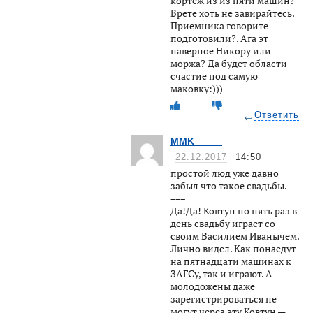
кортеж из из пяти машин?
Врете хоть не завирайтесь.
Приемника говорите
подготовили?. Ага эт
наверное Никору или
моржа? Да будет области
счастие под самую
маковку:)))
Ответить
MMK_____
22.12.2017
14:50
простой люд уже давно
забыл что такое свадьбы.
===
Да!Да! Ковтун по пять раз в
день свадьбу играет со
своим Василием Иванычем.
Лично видел. Как понаедут
на пятнадцати машинах к
ЗАГСу, так и играют. А
молодожены даже
зарегистрироваться не
могут через эту Ковтун —