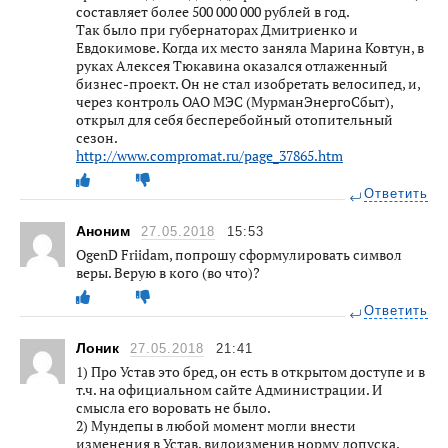
составляет более 500 000 000 рублей в год.
Так было при губернаторах Дмитриенко и
Евдокимове. Когда их место заняла Марина Ковтун, в
руках Алексея Тюкавина оказался отлаженный
бизнес-проект. Он не стал изобретать велосипед, и,
через контроль ОАО МЭС (МурманЭнергоСбыт),
открыл для себя бесперебойный отопительный
сезон.
http://www.compromat.ru/page_37865.htm
Ответить
Аноним
27.05.2018
15:53
OgenD Friidam, попрошу сформулировать символ
веры. Верую в кого (во что)?
Ответить
Лоник
27.05.2018
21:41
1) Про Устав это бред, он есть в открытом доступе и в
т.ч. на официальном сайте Администрации. И
смысла его воровать не было.
2) Мундепы в любой момент могли внести
изменения в Устав, видоизменив норму допуска.