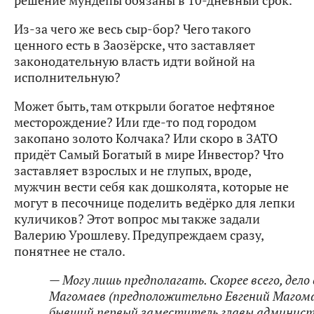
решение мундепы обязаны в 10-дневный срок.
Из-за чего же весь сыр-бор? Чего такого
ценного есть в Заозёрске, что заставляет
законодательную власть идти войной на
исполнительную?
Может быть, там открыли богатое нефтяное
месторождение? Или где-то под городом
закопано золото Колчака? Или скоро в ЗАТО
придёт Самый Богатый в мире Инвестор? Что
заставляет взрослых и не глупых, вроде,
мужчин вести себя как дошколята, которые не
могут в песочнице поделить ведёрко для лепки
куличиков? Этот вопрос мы также задали
Валерию Урошлеву. Предупреждаем сразу,
понятнее не стало.
— Могу лишь предполагать. Скорее всего, дело
Магомаев (предположительно Евгений Магома
бывший первый заместитель главы админис