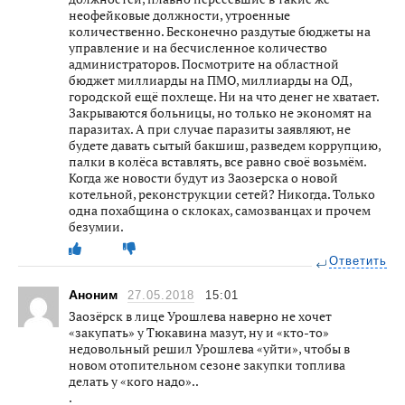
неофейковые должности, утроенные
количественно. Бесконечно раздутые бюджеты на
управление и на бесчисленное количество
администраторов. Посмотрите на областной
бюджет миллиарды на ПМО, миллиарды на ОД,
городской ещё похлеще. Ни на что денег не хватает.
Закрываются больницы, но только не экономят на
паразитах. А при случае паразиты заявляют, не
будете давать сытый бакшиш, разведем коррупцию,
палки в колёса вставлять, все равно своё возьмём.
Когда же новости будут из Заозерска о новой
котельной, реконструкции сетей? Никогда. Только
одна похабщина о склоках, самозванцах и прочем
безумии.
Ответить
Аноним
27.05.2018
15:01
Заозёрск в лице Урошлева наверно не хочет
«закупать» у Тюкавина мазут, ну и «кто-то»
недовольный решил Урошлева «уйти», чтобы в
новом отопительном сезоне закупки топлива
делать у «кого надо»..
.