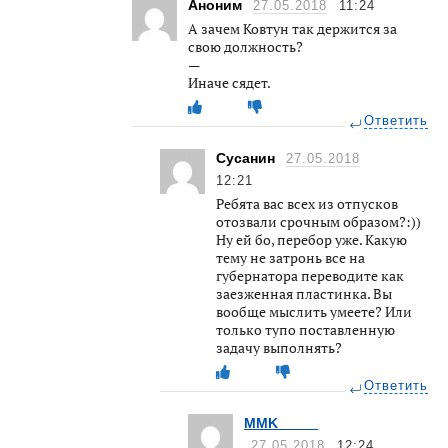
Аноним
27.05.2018
11:24
А зачем Ковтун так держится за
свою должность?
—
Иначе сядет.
Ответить
Сусанин
27.05.2018
12:21
Ребята вас всех из отпусков
отозвали срочным образом?:))
Ну ей бо, перебор уже. Какую
тему не затронь все на
губернатора переводите как
заезженная пластинка. Вы
вообще мыслить умеете? Или
только тупо поставленную
задачу выполнять?
Ответить
MMK_____
27.05.2018
12:24