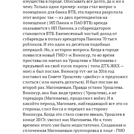
имущества в городе. Описывать все долго, да и ни к
чему. Только один пример: когда стал вопрос о
помещении для банка ВТБ, эта парочка разрулила
этот вопрос так — из двух претендентов на
помещение ( ИП Панин и ПАО ВТБ) аренда
оказывается у ИП Панина, а субарендатором
становится ВТБ. Ежемесячный чистый доход от
субаренды в пользу арендатора Панина 70 тысч
рубликов. И это один из десятков подобных
операций. Но, к истории вопроса. Когда в городе
появился новый ГМО г-н Винокур, то во время
проставы он наехал на Урошлева и Магомаева с
предъявой на свой кусок пирога ( типа ДТХ-ЖКХ —
мое) и был послан. Винокур тут-же за 2016 год
поставил на Совете Урошлеву «двойку» и предложил
слиться ( или начать делиться). И был послан во
второй раз. Магомаевым. Правда устами Урошлева.
Винокур, аки бык видя тряпку ( Урошлева), а не
тореадора (Магомаева), продолжил войну. И в
какойто период, Магомаев , наблюдающий все это со
стороны, слил босса и перешел на сторону
Винокура. Когда это стало совсем явным, Урошлев в
конце 2017г. уволил нах Магомаева. Но к тому
времени этого уже было недостаточно. Созданная и
сплоченная Магомаевым группировка в лице : ГМО