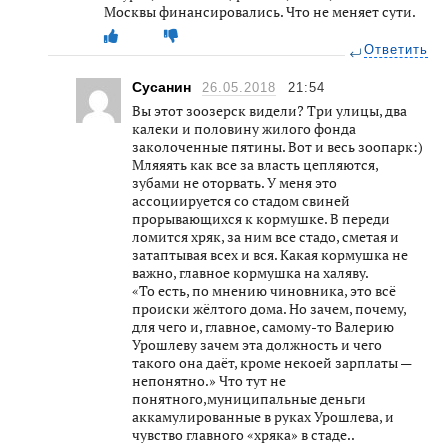
Москвы финансировались. Что не меняет сути.
Ответить
Сусанин
26.05.2018
21:54
Вы этот зоозерск видели? Три улицы, два
калеки и половину жилого фонда
заколоченные пятины. Вот и весь зоопарк:)
Мляяять как все за власть цепляются,
зубами не оторвать. У меня это
ассоциируется со стадом свиней
прорывающихся к кормушке. В переди
ломится хряк, за ним все стадо, сметая и
затаптывая всех и вся. Какая кормушка не
важно, главное кормушка на халяву.
«То есть, по мнению чиновника, это всё
происки жёлтого дома. Но зачем, почему,
для чего и, главное, самому-то Валерию
Урошлеву зачем эта должность и чего
такого она даёт, кроме некоей зарплаты —
непонятно.» Что тут не
понятного,муниципальные деньги
аккамулированные в руках Урошлева, и
чувство главного «хряка» в стаде..