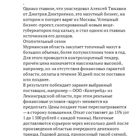
.
Однако главное, что унаследовал Алексей Тюкавин
от Дмитрия Дмитриенко, это мазутный бизнес, на
котором и погорел варяг из Москвы. Успешный
бизнес-проект, скопированный новым вице-
губернатором под кальку, и стал одним из главных
источников его доходов.
Отопительный сезон
Мурманская область закупает топочный мазут в
больших объемах, более полумиллиона тонн в год.
Для этого проводится контролируемый тендер,
причём цена назначается максимально высокой,
например, из-за отсутствия финансовых гарантий
области, оплаты в течение 30 дней после поставки
или позднее.
В результате побеждает заранее выбранный
поставщик, например — ООО «Комтрейд» из
Ленинградской области, при этом реальные
финансовые условия «вдруг» меняются на
предоплату. Цены позднее тоже пересматриваются
— в сторону повышения. Откат составляет до 15% (от
1 до 1 500 рублей с каждой тонны). Наличные
доставляются курьером через несколько дней после
произведения областью очередного денежного
транша. Годовой доход, приносимый такой схемой,