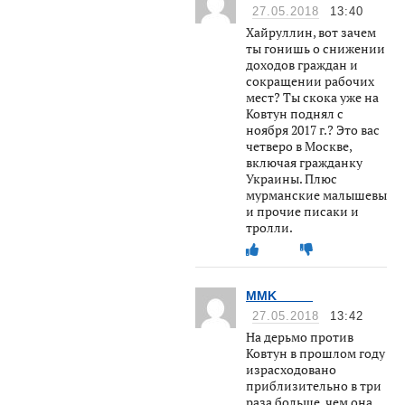
27.05.2018
13:40
Хайруллин, вот зачем
ты гонишь о снижении
доходов граждан и
сокращении рабочих
мест? Ты скока уже на
Ковтун поднял с
ноября 2017 г.? Это вас
четверо в Москве,
включая гражданку
Украины. Плюс
мурманские малышевы
и прочие писаки и
тролли.
MMK_____
27.05.2018
13:42
На дерьмо против
Ковтун в прошлом году
израсходовано
приблизительно в три
раза больше, чем она