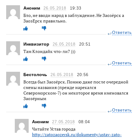
Аноним
26.05.2018
19:33
Бло, не вводи народ в заблуждение. Не Заозёрск а
ЗаозЕрск правильно.
Ответить
Инквизитор
26.05.2018
20:51
Там Клондайк что-ли? )))
Ответить
Бестолочь
26.05.2018
20:56
Всегда был Заозёрск. Помню даже после очередной
смены названия (прежде нарекался
Североморском-7) он некоторое время именовался
Заозёрным
Ответить
Аноним
27.05.2018
08:04
Читайте Устав города
http://zatozaozersk.ru/dokumenty/ustav-zato-