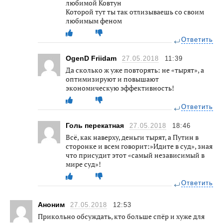
любимой Ковтун
Которой тут ты так отлизываешь со своим
любимым феном
Ответить
OgenD Friidam
27.05.2018
11:39
Да сколько ж уже повторять: не «тырят», а
оптимизируют и повышают
экономическую эффективность!
Ответить
Голь перекатная
27.05.2018
18:46
Всё, как наверху, деньги тырят, а Путин в
сторонке и всем говорит:»Идите в суд», зная
что присудит этот «самый независимый в
мире суд»!
Ответить
Аноним
27.05.2018
12:53
Прикольно обсуждать, кто больше спёр и хуже для