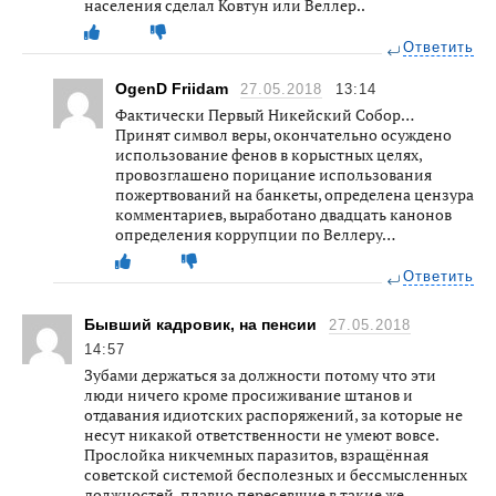
населения сделал Ковтун или Веллер..
Ответить
OgenD Friidam
27.05.2018
13:14
Фактически Первый Никейский Собор…
Принят символ веры, окончательно осуждено
использование фенов в корыстных целях,
провозглашено порицание использования
пожертвований на банкеты, определена цензура
комментариев, выработано двадцать канонов
определения коррупции по Веллеру…
Ответить
Бывший кадровик, на пенсии
27.05.2018
14:57
Зубами держаться за должности потому что эти
люди ничего кроме просиживание штанов и
отдавания идиотских распоряжений, за которые не
несут никакой ответственности не умеют вовсе.
Прослойка никчемных паразитов, взращённая
советской системой бесполезных и бессмысленных
должностей, плавно пересевшие в такие же