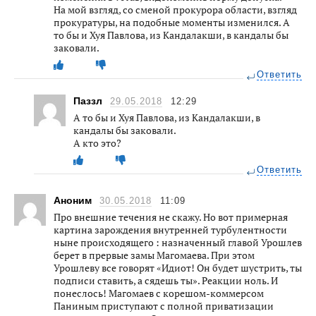
На мой взгляд, со сменой прокурора области, взгляд
прокуратуры, на подобные моменты изменился. А
то бы и Хуя Павлова, из Кандалакши, в кандалы бы
заковали.
Ответить
Паззл
29.05.2018
12:29
А то бы и Хуя Павлова, из Кандалакши, в
кандалы бы заковали.
А кто это?
Ответить
Аноним
30.05.2018
11:09
Про внешние течения не скажу. Но вот примерная
картина зарождения внутренней турбулентности
ныне происходящего : назначенный главой Урошлев
берет в прервые замы Магомаева. При этом
Урошлеву все говорят «Идиот! Он будет шустрить, ты
подписи ставить, а сядешь ты». Реакции ноль. И
понеслось! Магомаев с корешом-коммерсом
Паниным приступают с полной приватизации