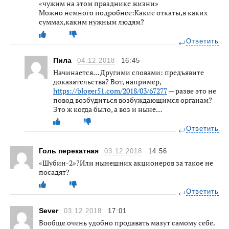
«чужим на этом празднике жизни»
Можно немного подробнее:Какие откаты,в каких
суммах,каким нужным людям?
Ответить
Пила
04.12.2018
16:45
Начинается… Другими словами: предъявите
доказательства? Вот, например,
https://bloger51.com/2018/03/67277
— разве это не
повод возбудиться возбуждающимся органам?
Это ж когда было, а воз и ныне…
Ответить
Голь перекатная
03.12.2018
14:56
«Шубин-2»?Или нынешних акционеров за такое не
посадят?
Ответить
Sever
03.12.2018
17:01
Вообще очень удобно продавать мазут самому себе.