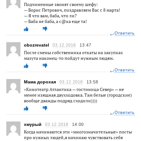
Подчиненные звонят своему шефу:
— Борис Петрович, поздравляем Вас с 8 марта!
— Я что вам, баба, что ли?
— Баба не баба, а с@ка еще та!
Ответить
obozrevatel
03.12.2018
13:47
После смены собственника откаты на закупках
мазута наконец-то пойдут нужным людям.
Ответить
Мама дорохая
03.12.2018
13:58
«Кинотеатр Атлантика — гостиница Север» — не
менее изящная двухходовка. Там белые (городские)
вообще дважды подряд сходили))))
Ответить
хмурый
03.12.2018
14:00
Когда начинаются эти «многозначительные» посты
про нужных людей,я начинаю чувствовать себя