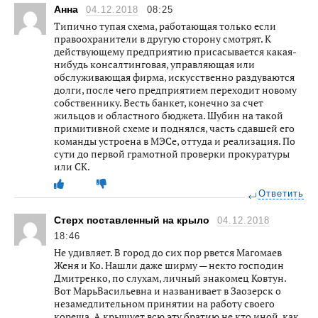
Анна
04.12.2018
08:25
Типично тупая схема, работающая только если
правоохранители в другую сторону смотрят. К
действующему предприятию присасывается какая-
нибудь консалтинговая, управляющая или
обслуживающая фирма, искусственно раздуваются
долги, после чего предприятием переходит новому
собственнику. Весть банкет, конечно за счет
жильцов и областного бюджета. Шубин на такой
примитивной схеме и поднялся, часть сдавшей его
команды устроена в МЭСе, оттуда и реализация. По
сути до первой грамотной проверки прокуратуры
или СК.
Ответить
Стерх поставленный на крыло
04.12.2018
18:46
Не удивляет. В город до сих пор рвется Магомаев
Женя и Ко. Нашли даже ширму — некто господин
Дмитренко, по слухам, личный знакомец Ковтун.
Вот МарьВасильевна и названивает в Заозерск о
незамедлительном принятии на работу своего
кореша. А крышует всю эту братию не кто иной, как