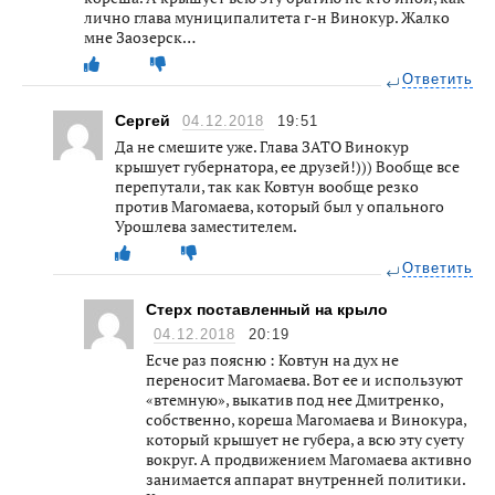
лично глава муниципалитета г-н Винокур. Жалко
мне Заозерск…
Ответить
Сергей
04.12.2018
19:51
Да не смешите уже. Глава ЗАТО Винокур
крышует губернатора, ее друзей!))) Вообще все
перепутали, так как Ковтун вообще резко
против Магомаева, который был у опального
Урошлева заместителем.
Ответить
Стерх поставленный на крыло
04.12.2018
20:19
Есче раз поясню : Ковтун на дух не
переносит Магомаева. Вот ее и используют
«втемную», выкатив под нее Дмитренко,
собственно, кореша Магомаева и Винокура,
который крышует не губера, а всю эту суету
вокруг. А продвижением Магомаева активно
занимается аппарат внутренней политики.