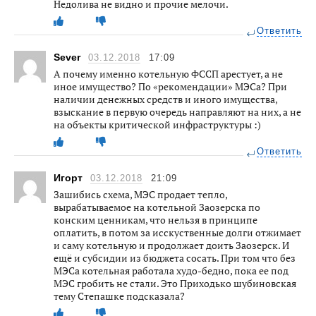
Недолива не видно и прочие мелочи.
Ответить
Sever
03.12.2018
17:09
А почему именно котельную ФССП арестует, а не
иное имущество? По «рекомендации» МЭСа? При
наличии денежных средств и иного имущества,
взыскание в первую очередь направляют на них, а не
на объекты критической инфраструктуры :)
Ответить
Игорт
03.12.2018
21:09
Зашибись схема, МЭС продает тепло,
вырабатываемое на котельной Заозерска по
конским ценникам, что нельзя в принципе
оплатить, в потом за исскуственные долги отжимает
и саму котельную и продолжает доить Заозерск. И
ещё и субсидии из бюджета сосать. При том что без
МЭСа котельная работала худо-бедно, пока ее под
МЭС гробить не стали. Это Приходько шубиновская
тему Степашке подсказала?