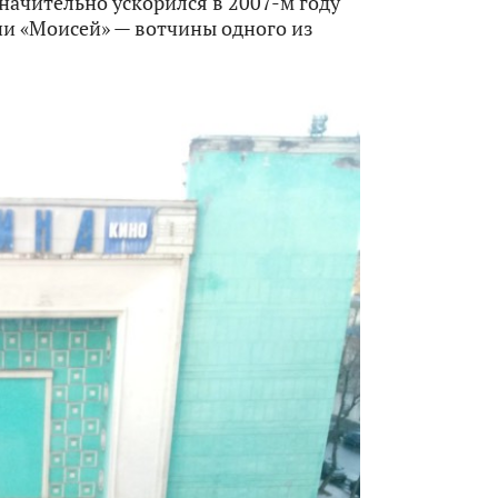
значительно ускорился в 2007-м году
ии «Моисей» — вотчины одного из