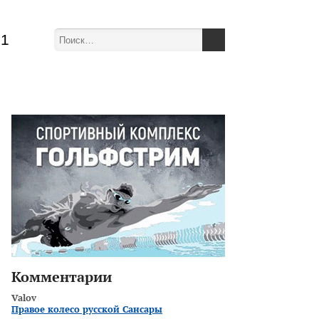
51
Комментарии
Valov
Правое колесо русской Сансары