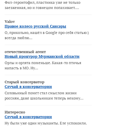
Фил-геронтофил, пластинка уже не только
заезженная, но и говнецом попахивает.…
Valov
Правое колесо русской Сансары
О, прикольно, нашёл в Google про себя статью:)
всегда люблю…
отечественный агент
Новый прокурор Мурманской области
Орлы и орлята поменьше. Какая-то птичья
напасть в МО. Ну…
Старый консерватор
Случай в консерватории
Соловьиный помет стал смыслом жизни
россиян, даже школьникам теперь некому…
Интересно
Случай в консерватории
Ну были уже одни музыканты. Еле успокоили.