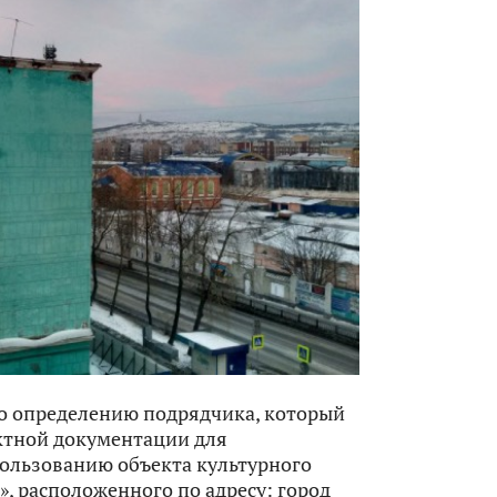
по определению подрядчика, который
ктной документации для
ользованию объекта культурного
», расположенного по адресу: город