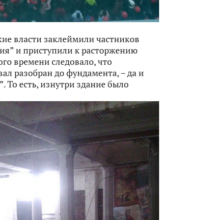
кие власти заклеймили частников
ия” и приступили к расторжению
ого времени следовало, что
ал разобран до фундамента, – да и
. То есть, изнутри здание было